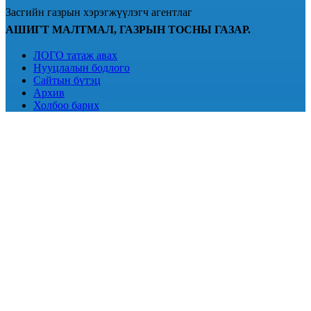
Засгийн газрын хэрэгжүүлэгч агентлаг
АШИГТ МАЛТМАЛ, ГАЗРЫН ТОСНЫ ГАЗАР.
ЛОГО татаж авах
Нууцлалын бодлого
Сайтын бүтэц
Архив
Холбоо барих