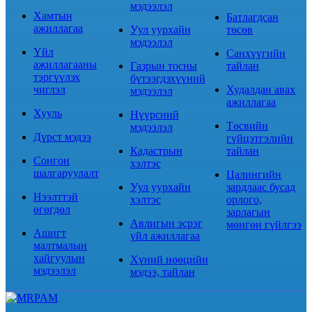
мэдээлэл
Хамтын
Батлагдсан
ажиллагаа
Уул уурхайн
төсөв
мэдээлэл
Үйл
Санхүүгийн
ажиллагааны
Газрын тосны
тайлан
тэргүүлэх
бүтээгдэхүүний
чиглэл
Худалдан авах
мэдээлэл
ажиллагаа
Хууль
Нүүрсний
Төсвийн
мэдээлэл
Дүрст мэдээ
гүйцэтгэлийн
Кадастрын
тайлан
Сонгон
хэлтэс
шалгаруулалт
Цалингийн
Уул уурхайн
зардлаас бусад
Нээлттэй
хэлтэс
орлого,
өгөгдөл
зарлагын
Авлигын эсрэг
мөнгөн гүйлгээ
Ашигт
үйл ажиллагаа
малтмалын
хайгуулын
Хүний нөөцийн
мэдээлэл
мэдээ, тайлан