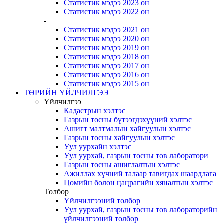
Статистик мэдээ 2023 он
Статистик мэдээ 2022 он
-
Статистик мэдээ 2021 он
Статистик мэдээ 2020 он
Статистик мэдээ 2019 он
Статистик мэдээ 2018 он
Статистик мэдээ 2017 он
Статистик мэдээ 2016 он
Статистик мэдээ 2015 он
ТӨРИЙН ҮЙЛЧИЛГЭЭ
Үйлчилгээ
Кадастрын хэлтэс
Газрын тосны бүтээгдэхүүний хэлтэс
Ашигт малтмалын хайгуулын хэлтэс
Газрын тосны хайгуулын хэлтэс
Уул уурхайн хэлтэс
Уул уурхай, газрын тосны төв лаборатори
Газрын тосны ашиглалтын хэлтэс
Ажиллах хүчний талаар тавигдах шаардлага
Цөмийн болон цацрагийн хяналтын хэлтэс
Төлбөр
Үйлчилгээний төлбөр
Уул уурхай, газрын тосны төв лабораторийн
үйлчилгээний төлбөр