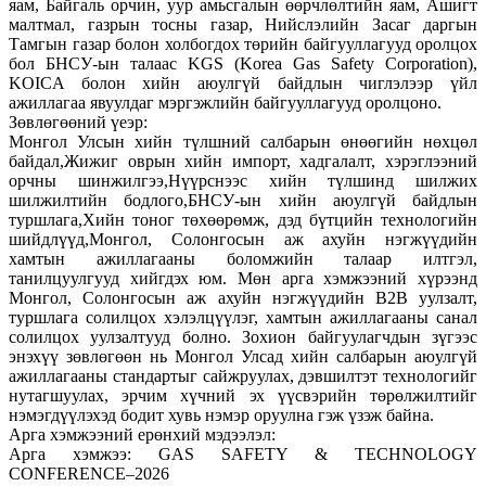
яам, Байгаль орчин, уур амьсгалын өөрчлөлтийн яам, Ашигт
малтмал, газрын тосны газар, Нийслэлийн Засаг даргын
Тамгын газар болон холбогдох төрийн байгууллагууд оролцох
бол БНСУ-ын талаас KGS (Korea Gas Safety Corporation),
KOICA болон хийн аюулгүй байдлын чиглэлээр үйл
ажиллагаа явуулдаг мэргэжлийн байгууллагууд оролцоно.
Зөвлөгөөний үеэр:
Монгол Улсын хийн түлшний салбарын өнөөгийн нөхцөл
байдал,Жижиг оврын хийн импорт, хадгалалт, хэрэглээний
орчны шинжилгээ,Нүүрснээс хийн түлшинд шилжих
шилжилтийн бодлого,БНСУ-ын хийн аюулгүй байдлын
туршлага,Хийн тоног төхөөрөмж, дэд бүтцийн технологийн
шийдлүүд,Монгол, Солонгосын аж ахуйн нэгжүүдийн
хамтын ажиллагааны боломжийн талаар илтгэл,
танилцуулгууд хийгдэх юм. Мөн арга хэмжээний хүрээнд
Монгол, Солонгосын аж ахуйн нэгжүүдийн B2B уулзалт,
туршлага солилцох хэлэлцүүлэг, хамтын ажиллагааны санал
солилцох уулзалтууд болно. Зохион байгуулагчдын зүгээс
энэхүү зөвлөгөөн нь Монгол Улсад хийн салбарын аюулгүй
ажиллагааны стандартыг сайжруулах, дэвшилтэт технологийг
нутагшуулах, эрчим хүчний эх үүсвэрийн төрөлжилтийг
нэмэгдүүлэхэд бодит хувь нэмэр оруулна гэж үзэж байна.
Арга хэмжээний ерөнхий мэдээлэл:
Арга хэмжээ: GAS SAFETY & TECHNOLOGY
CONFERENCE–2026