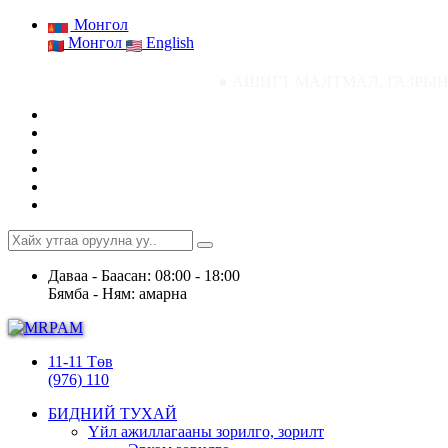
Монгол
Монгол
English
● АШИГТ МАЛТМАЛ, ГАЗРЫН ТОСНЫ ГАЗР
Даваа - Баасан: 08:00 - 18:00
Бямба - Ням: амарна
11-11 Төв
(976) 110
БИДНИЙ ТУХАЙ
Үйл ажиллагааны зорилго, зорилт