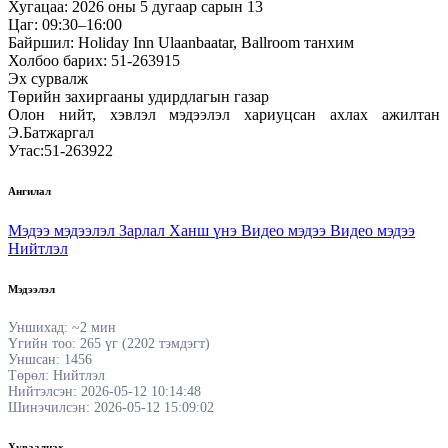
Хугацаа: 2026 оны 5 дугаар сарын 13
Цаг: 09:30–16:00
Байршил: Holiday Inn Ulaanbaatar, Ballroom танхим
Холбоо барих: 51-263915
Эх сурвалж
Төрийн захиргааны удирдлагын газар
Олон нийт, хэвлэл мэдээлэл хариуцсан ахлах ажилтан
Э.Батжаргал
Утас:51-263922
Ангилал
Мэдээ мэдээлэл
Зарлал
Ханш үнэ
Видео мэдээ
Видео мэдээ
Нийтлэл
Мэдээлэл
Уншихад: ~2 мин
Үгийн тоо: 265 үг (2202 тэмдэгт)
Уншсан: 1456
Төрөл: Нийтлэл
Нийтэлсэн: 2026-05-12 10:14:48
Шинэчилсэн: 2026-05-12 15:09:02
Хуваалцах