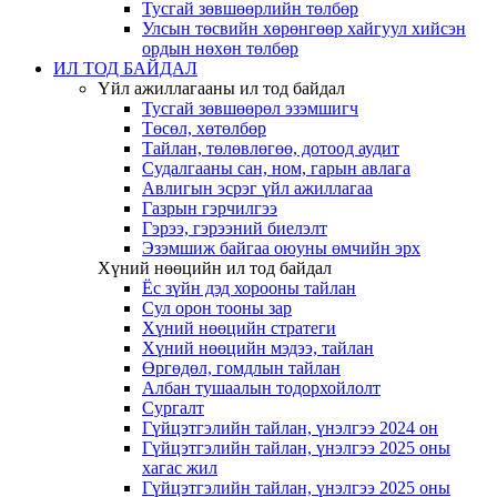
Тусгай зөвшөөрлийн төлбөр
Улсын төсвийн хөрөнгөөр хайгуул хийсэн
ордын нөхөн төлбөр
ИЛ ТОД БАЙДАЛ
Үйл ажиллагааны ил тод байдал
Тусгай зөвшөөрөл эзэмшигч
Төсөл, хөтөлбөр
Тайлан, төлөвлөгөө, дотоод аудит
Судалгааны сан, ном, гарын авлага
Авлигын эсрэг үйл ажиллагаа
Газрын гэрчилгээ
Гэрээ, гэрээний биелэлт
Эзэмшиж байгаа оюуны өмчийн эрх
Хүний нөөцийн ил тод байдал
Ёс зүйн дэд хорооны тайлан
Сул орон тооны зар
Хүний нөөцийн стратеги
Хүний нөөцийн мэдээ, тайлан
Өргөдөл, гомдлын тайлан
Албан тушаалын тодорхойлолт
Сургалт
Гүйцэтгэлийн тайлан, үнэлгээ 2024 он
Гүйцэтгэлийн тайлан, үнэлгээ 2025 оны
хагас жил
Гүйцэтгэлийн тайлан, үнэлгээ 2025 оны