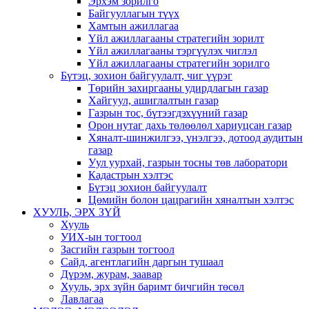
Эрхэм зорилго
Байгууллагын түүх
Хамтын ажиллагаа
Үйл ажиллагааны стратегийн зорилт
Үйл ажиллагааны тэргүүлэх чиглэл
Үйл ажиллагааны стратегийн зорилго
Бүтэц, зохион байгуулалт, чиг үүрэг
Төрийн захиргааны удирдлагын газар
Хайгуул, ашиглалтын газар
Газрын тос, бүтээгдэхүүний газар
Орон нутаг дахь төлөөлөл хариуцсан газар
Хяналт-шинжилгээ, үнэлгээ, дотоод аудитын
газар
Уул уурхай, газрын тосны төв лаборатори
Кадастрын хэлтэс
Бүтэц зохион байгуулалт
Цөмийн болон цацрагийн хяналтын хэлтэс
ХУУЛЬ, ЭРХ ЗҮЙ
Хууль
УИХ-ын тогтоол
Засгийн газрын тогтоол
Сайд, агентлагийн даргын тушаал
Дүрэм, журам, заавар
Хууль, эрх зүйн баримт бичгийн төсөл
Лавлагаа