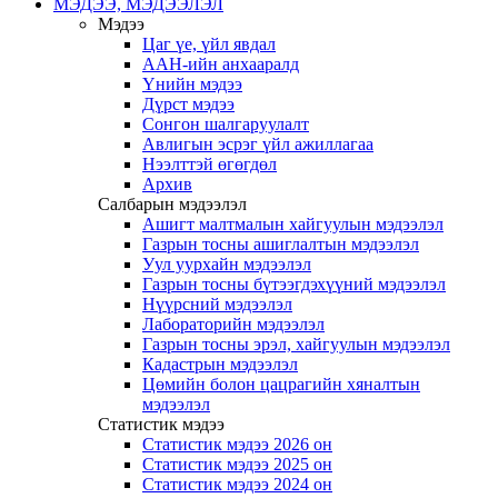
МЭДЭЭ, МЭДЭЭЛЭЛ
Мэдээ
Цаг үе, үйл явдал
ААН-ийн анхааралд
Үнийн мэдээ
Дүрст мэдээ
Сонгон шалгаруулалт
Авлигын эсрэг үйл ажиллагаа
Нээлттэй өгөгдөл
Архив
Салбарын мэдээлэл
Ашигт малтмалын хайгуулын мэдээлэл
Газрын тосны ашиглалтын мэдээлэл
Уул уурхайн мэдээлэл
Газрын тосны бүтээгдэхүүний мэдээлэл
Нүүрсний мэдээлэл
Лабораторийн мэдээлэл
Газрын тосны эрэл, хайгуулын мэдээлэл
Кадастрын мэдээлэл
Цөмийн болон цацрагийн хяналтын
мэдээлэл
Статистик мэдээ
Статистик мэдээ 2026 он
Статистик мэдээ 2025 он
Статистик мэдээ 2024 он