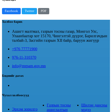
Facebook
Twitter
PDF
Холбоо барих
Ашигт малтмал, газрын тосны газар, Монгол Улс,
Улаанбаатар хот 15170, Чингэлтэй дүүрэг, Барилгачдын
талбай-3, Засгийн газрын XII байр, баруун жигүүр
+976 77771900
976-11-310370
info@mrpam.gov.mn
Биднийг дагах
Чухал холбоосууд
Газрын тосны
Шилэн дансны
Эрхэм зорилго
ашиглалтын
мэдээ