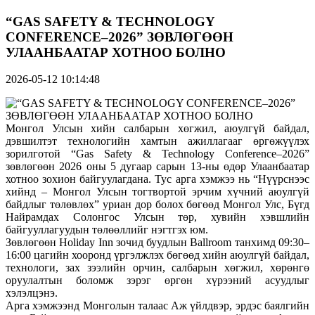
“GAS SAFETY & TECHNOLOGY
CONFERENCE–2026” ЗӨВЛӨГӨӨН
УЛААНБААТАР ХОТНОО БОЛНО
2026-05-12 10:14:48
Монгол Улсын хийн салбарын хөгжил, аюулгүй байдал,
дэвшилтэт технологийн хамтын ажиллагааг өргөжүүлэх
зорилготой “Gas Safety & Technology Conference–2026”
зөвлөгөөн 2026 оны 5 дугаар сарын 13-ны өдөр Улаанбаатар
хотноо зохион байгуулагдана. Тус арга хэмжээ нь “Нүүрснээс
хийнд – Монгол Улсын тогтвортой эрчим хүчний аюулгүй
байдлыг төлөвлөх” уриан дор болох бөгөөд Монгол Улс, Бүгд
Найрамдах Солонгос Улсын төр, хувийн хэвшлийн
байгууллагуудын төлөөллийг нэгтгэх юм.
Зөвлөгөөн Holiday Inn зочид буудлын Ballroom танхимд 09:30–
16:00 цагийн хооронд үргэлжлэх бөгөөд хийн аюулгүй байдал,
технологи, зах зээлийн орчин, салбарын хөгжил, хөрөнгө
оруулалтын боломж зэрэг өргөн хүрээний асуудлыг
хэлэлцэнэ.
Арга хэмжээнд Монголын талаас Аж үйлдвэр, эрдэс баялгийн