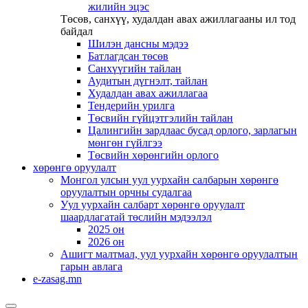
жилийн эцэс
Төсөв, санхүү, худалдан авах ажиллагааны ил тод
байдал
Шилэн дансны мэдээ
Батлагдсан төсөв
Санхүүгийн тайлан
Аудитын дүгнэлт, тайлан
Худалдан авах ажиллагаа
Тендерийн урилга
Төсвийн гүйцэтгэлийн тайлан
Цалингийн зардлаас бусад орлого, зарлагын
мөнгөн гүйлгээ
Төсвийн хөрөнгийн орлого
хөрөнгө оруулалт
Монгол улсын уул уурхайн салбарын хөрөнгө
оруулалтын орчны судалгаа
Уул уурхайн салбарт хөрөнгө оруулалт
шаардлагатай төслийн мэдээлэл
2025 он
2026 он
Ашигт малтмал, уул уурхайн хөрөнгө оруулалтын
гарын авлага
e-zasag.mn