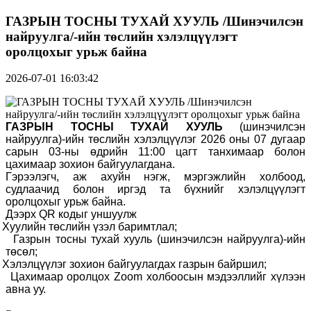
ГАЗРЫН ТОСНЫ ТУХАЙ ХУУЛЬ /Шинэчилсэн
найруулга/-ийн төслийн хэлэлцүүлэгт
оролцохыг урьж байна
2026-07-01 16:03:42
ГАЗРЫН ТОСНЫ ТУХАЙ ХУУЛЬ
(шинэчилсэн
найруулга)-ийн
төслийн хэлэлцүүлэг 2026 оны 07 дугаар
сарын 03-ны өдрийн 11:00 цагт танхимаар болон
цахимаар зохион байгуулагдана.
Гэрээлэгч
,
аж ахуйн нэгж, мэргэжлийн холбоод,
судлаачид болон иргэд та бүхнийг хэлэлцүүлэгт
оролцохыг урьж байна.
Дээрх QR кодыг уншуулж
Хуулийн төслийн үзэл баримтлал;
Газрын тосны тухай хууль (шинэчилсэн найруулга)-ийн
төсөл;
Хэлэлцүүлэг зохион байгуулагдах газрын байршил;
Цахимаар оролцох Zoom холбоосын мэдээллийг хүлээн
авна уу
.