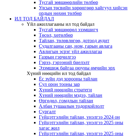
Тусгай зөвшөөрлийн төлбөр
Улсын төсвийн хөрөнгөөр хайгуул хийсэн
ордын нөхөн төлбөр
ИЛ ТОД БАЙДАЛ
Үйл ажиллагааны ил тод байдал
Тусгай зөвшөөрөл эзэмшигч
Төсөл, хөтөлбөр
Тайлан, төлөвлөгөө, дотоод аудит
Судалгааны сан, ном, гарын авлага
Авлигын эсрэг үйл ажиллагаа
Газрын гэрчилгээ
Гэрээ, гэрээний биелэлт
Эзэмшиж байгаа оюуны өмчийн эрх
Хүний нөөцийн ил тод байдал
Ёс зүйн дэд хорооны тайлан
Сул орон тооны зар
Хүний нөөцийн стратеги
Хүний нөөцийн мэдээ, тайлан
Өргөдөл, гомдлын тайлан
Албан тушаалын тодорхойлолт
Сургалт
Гүйцэтгэлийн тайлан, үнэлгээ 2024 он
Гүйцэтгэлийн тайлан, үнэлгээ 2025 оны
хагас жил
Гүйцэтгэлийн тайлан, үнэлгээ 2025 оны