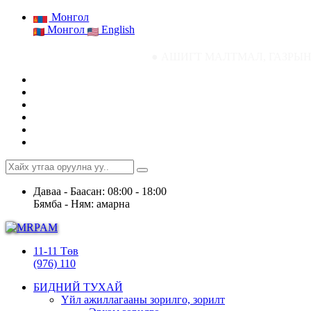
Монгол
Монгол
English
● АШИГТ МАЛТМАЛ, ГАЗРЫН ТОСНЫ ГАЗР
Даваа - Баасан: 08:00 - 18:00
Бямба - Ням: амарна
11-11 Төв
(976) 110
БИДНИЙ ТУХАЙ
Үйл ажиллагааны зорилго, зорилт