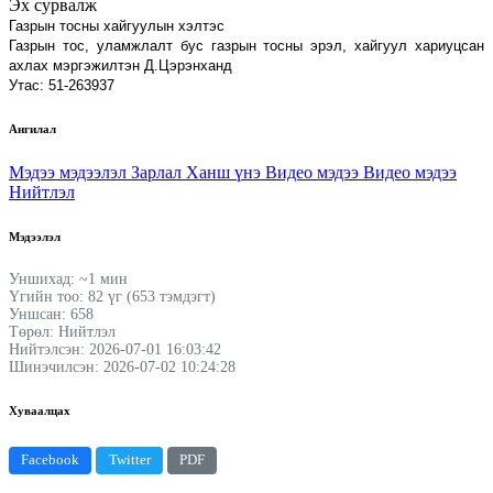
Эх сурвалж
Газрын тосны хайгуулын хэлтэс
Газрын тос, уламжлалт бус газрын тосны эрэл, хайгуул хариуцсан
ахлах мэргэжилтэн
Д.Цэрэнханд
Утас: 51-263937
Ангилал
Мэдээ мэдээлэл
Зарлал
Ханш үнэ
Видео мэдээ
Видео мэдээ
Нийтлэл
Мэдээлэл
Уншихад: ~1 мин
Үгийн тоо: 82 үг (653 тэмдэгт)
Уншсан: 658
Төрөл: Нийтлэл
Нийтэлсэн: 2026-07-01 16:03:42
Шинэчилсэн: 2026-07-02 10:24:28
Хуваалцах
Facebook
Twitter
PDF