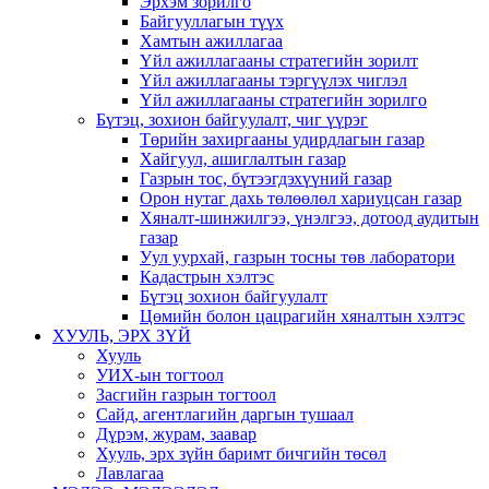
Эрхэм зорилго
Байгууллагын түүх
Хамтын ажиллагаа
Үйл ажиллагааны стратегийн зорилт
Үйл ажиллагааны тэргүүлэх чиглэл
Үйл ажиллагааны стратегийн зорилго
Бүтэц, зохион байгуулалт, чиг үүрэг
Төрийн захиргааны удирдлагын газар
Хайгуул, ашиглалтын газар
Газрын тос, бүтээгдэхүүний газар
Орон нутаг дахь төлөөлөл хариуцсан газар
Хяналт-шинжилгээ, үнэлгээ, дотоод аудитын
газар
Уул уурхай, газрын тосны төв лаборатори
Кадастрын хэлтэс
Бүтэц зохион байгуулалт
Цөмийн болон цацрагийн хяналтын хэлтэс
ХУУЛЬ, ЭРХ ЗҮЙ
Хууль
УИХ-ын тогтоол
Засгийн газрын тогтоол
Сайд, агентлагийн даргын тушаал
Дүрэм, журам, заавар
Хууль, эрх зүйн баримт бичгийн төсөл
Лавлагаа