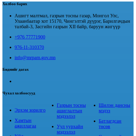
Холбоо барих
Ашигт малтмал, газрын тосны газар, Монгол Улс,
Улаанбаатар хот 15170, Чингэлтэй дүүрэг, Барилгачдын
талбай-3, Засгийн газрын XII байр, баруун жигүүр
+976 77771900
976-11-310370
info@mrpam.gov.mn
Биднийг дагах
Чухал холбоосууд
Газрын тосны
Шилэн дансны
Эрхэм зорилго
ашиглалтын
мэдээ
мэдээлэл
Хамтын
Батлагдсан
ажиллагаа
Уул уурхайн
төсөв
мэдээлэл