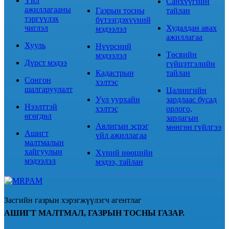
Үйл
Санхүүгийн
ажиллагааны
Газрын тосны
тайлан
тэргүүлэх
бүтээгдэхүүний
чиглэл
Худалдан авах
мэдээлэл
ажиллагаа
Хууль
Нүүрсний
Төсвийн
мэдээлэл
Дүрст мэдээ
гүйцэтгэлийн
Кадастрын
тайлан
Сонгон
хэлтэс
шалгаруулалт
Цалингийн
Уул уурхайн
зардлаас бусад
Нээлттэй
хэлтэс
орлого,
өгөгдөл
зарлагын
Авлигын эсрэг
мөнгөн гүйлгээ
Ашигт
үйл ажиллагаа
малтмалын
хайгуулын
Хүний нөөцийн
мэдээлэл
мэдээ, тайлан
Засгийн газрын хэрэгжүүлэгч агентлаг
АШИГТ МАЛТМАЛ, ГАЗРЫН ТОСНЫ ГАЗАР.