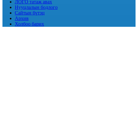
ЛОГО татаж авах
Нууцлалын бодлого
Сайтын бүтэц
Архив
Холбоо барих