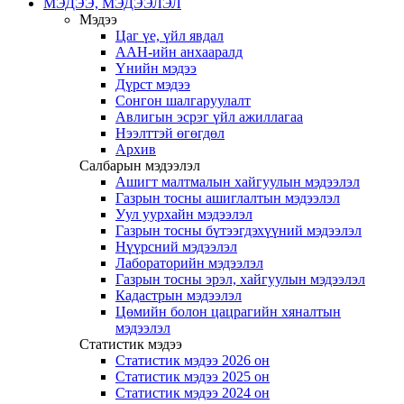
МЭДЭЭ, МЭДЭЭЛЭЛ
Мэдээ
Цаг үе, үйл явдал
ААН-ийн анхааралд
Үнийн мэдээ
Дүрст мэдээ
Сонгон шалгаруулалт
Авлигын эсрэг үйл ажиллагаа
Нээлттэй өгөгдөл
Архив
Салбарын мэдээлэл
Ашигт малтмалын хайгуулын мэдээлэл
Газрын тосны ашиглалтын мэдээлэл
Уул уурхайн мэдээлэл
Газрын тосны бүтээгдэхүүний мэдээлэл
Нүүрсний мэдээлэл
Лабораторийн мэдээлэл
Газрын тосны эрэл, хайгуулын мэдээлэл
Кадастрын мэдээлэл
Цөмийн болон цацрагийн хяналтын
мэдээлэл
Статистик мэдээ
Статистик мэдээ 2026 он
Статистик мэдээ 2025 он
Статистик мэдээ 2024 он