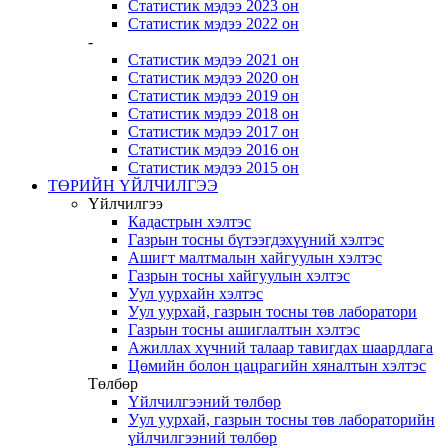
Статистик мэдээ 2023 он
Статистик мэдээ 2022 он
-
Статистик мэдээ 2021 он
Статистик мэдээ 2020 он
Статистик мэдээ 2019 он
Статистик мэдээ 2018 он
Статистик мэдээ 2017 он
Статистик мэдээ 2016 он
Статистик мэдээ 2015 он
ТӨРИЙН ҮЙЛЧИЛГЭЭ
Үйлчилгээ
Кадастрын хэлтэс
Газрын тосны бүтээгдэхүүний хэлтэс
Ашигт малтмалын хайгуулын хэлтэс
Газрын тосны хайгуулын хэлтэс
Уул уурхайн хэлтэс
Уул уурхай, газрын тосны төв лаборатори
Газрын тосны ашиглалтын хэлтэс
Ажиллах хүчний талаар тавигдах шаардлага
Цөмийн болон цацрагийн хяналтын хэлтэс
Төлбөр
Үйлчилгээний төлбөр
Уул уурхай, газрын тосны төв лабораторийн
үйлчилгээний төлбөр