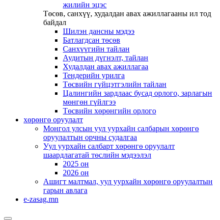
жилийн эцэс
Төсөв, санхүү, худалдан авах ажиллагааны ил тод
байдал
Шилэн дансны мэдээ
Батлагдсан төсөв
Санхүүгийн тайлан
Аудитын дүгнэлт, тайлан
Худалдан авах ажиллагаа
Тендерийн урилга
Төсвийн гүйцэтгэлийн тайлан
Цалингийн зардлаас бусад орлого, зарлагын
мөнгөн гүйлгээ
Төсвийн хөрөнгийн орлого
хөрөнгө оруулалт
Монгол улсын уул уурхайн салбарын хөрөнгө
оруулалтын орчны судалгаа
Уул уурхайн салбарт хөрөнгө оруулалт
шаардлагатай төслийн мэдээлэл
2025 он
2026 он
Ашигт малтмал, уул уурхайн хөрөнгө оруулалтын
гарын авлага
e-zasag.mn