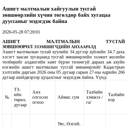
Ашигт малтмалын хайгуулын тусгай
зөвшөөрлийн хүчин төгөлдөр байх хугацаа
дууссаныг мэдэгдэж байна
2026-05-28 07:20:01
АШИГТ МАЛТМАЛЫН ТУСГАЙ
ЗӨВШӨӨРӨЛ
ЭЗЭМШИГЧДИЙН АНХААРАЛД
Ашигт малтмалын тухай хуулийн 34 дүгээр зүйлийн 34.7 дахь
хэсэгт заасан хугацаанд тусгай зөвшөөрлийн ээлжит жилийн
төлбөрийг алдангийн хамт бүрэн төлөөгүй дараах аж ахуйн
нэгжийн ашигт малтмалын тусгай зөвшөөрлийг Кадастрын
хэлтсийн даргын 2026 оны 05 дугаар сарын 27-ны өдрийн 266
дугаар шийдвэрээр цуцалсныг мэдэгдэж байна. Үүнд:
ТЗ-
Анх
Талбайн
ийн
Талбайн
№
олгосон
Аймаг, сум
хэмжээ /
төрөл,
нэр
огноо
га/
дугаар
Увс, Өлгий.