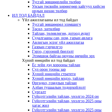
Тусгай зөвшөөрлийн төлбөр
Улсын төсвийн хөрөнгөөр хайгуул хийсэн
ордын нөхөн төлбөр
ИЛ ТОД БАЙДАЛ
Үйл ажиллагааны ил тод байдал
Тусгай зөвшөөрөл эзэмшигч
Төсөл, хөтөлбөр
Тайлан, төлөвлөгөө, дотоод аудит
Судалгааны сан, ном, гарын авлага
Авлигын эсрэг үйл ажиллагаа
Газрын гэрчилгээ
Гэрээ, гэрээний биелэлт
Эзэмшиж байгаа оюуны өмчийн эрх
Хүний нөөцийн ил тод байдал
Ёс зүйн дэд хорооны тайлан
Сул орон тооны зар
Хүний нөөцийн стратеги
Хүний нөөцийн мэдээ, тайлан
Өргөдөл, гомдлын тайлан
Албан тушаалын тодорхойлолт
Сургалт
Гүйцэтгэлийн тайлан, үнэлгээ 2024 он
Гүйцэтгэлийн тайлан, үнэлгээ 2025 оны
хагас жил
Гүйцэтгэлийн тайлан, үнэлгээ 2025 оны