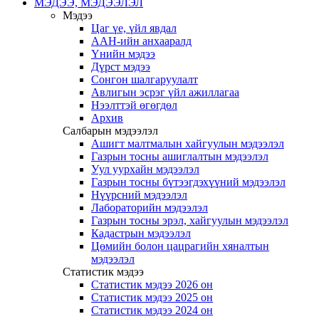
МЭДЭЭ, МЭДЭЭЛЭЛ
Мэдээ
Цаг үе, үйл явдал
ААН-ийн анхааралд
Үнийн мэдээ
Дүрст мэдээ
Сонгон шалгаруулалт
Авлигын эсрэг үйл ажиллагаа
Нээлттэй өгөгдөл
Архив
Салбарын мэдээлэл
Ашигт малтмалын хайгуулын мэдээлэл
Газрын тосны ашиглалтын мэдээлэл
Уул уурхайн мэдээлэл
Газрын тосны бүтээгдэхүүний мэдээлэл
Нүүрсний мэдээлэл
Лабораторийн мэдээлэл
Газрын тосны эрэл, хайгуулын мэдээлэл
Кадастрын мэдээлэл
Цөмийн болон цацрагийн хяналтын
мэдээлэл
Статистик мэдээ
Статистик мэдээ 2026 он
Статистик мэдээ 2025 он
Статистик мэдээ 2024 он