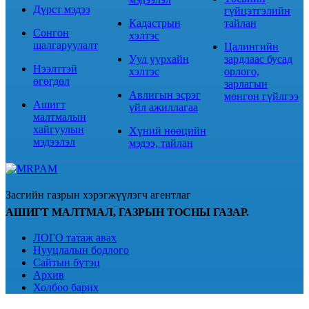
Дүрст мэдээ
гүйцэтгэлийн
Кадастрын
тайлан
Сонгон
хэлтэс
шалгаруулалт
Цалингийн
Уул уурхайн
зардлаас бусад
Нээлттэй
хэлтэс
орлого,
өгөгдөл
зарлагын
Авлигын эсрэг
мөнгөн гүйлгээ
Ашигт
үйл ажиллагаа
малтмалын
хайгуулын
Хүний нөөцийн
мэдээлэл
мэдээ, тайлан
Засгийн газрын хэрэгжүүлэгч агентлаг
АШИГТ МАЛТМАЛ, ГАЗРЫН ТОСНЫ ГАЗАР.
ЛОГО татаж авах
Нууцлалын бодлого
Сайтын бүтэц
Архив
Холбоо барих