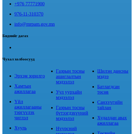
+976 77771900
976-11-310370
info@mrpam.gov.mn
Биднийг дагах
Чухал холбоосууд
Газрын тосны
Шилэн дансны
Эрхэм зорилго
ашиглалтын
мэдээ
мэдээлэл
Хамтын
Батлагдсан
ажиллагаа
Уул уурхайн
төсөв
мэдээлэл
Үйл
Санхүүгийн
ажиллагааны
Газрын тосны
тайлан
тэргүүлэх
бүтээгдэхүүний
чиглэл
Худалдан авах
мэдээлэл
ажиллагаа
Хууль
Нүүрсний
Төсвийн
мэдээлэл