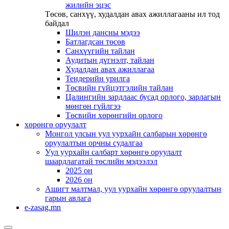
жилийн эцэс
Төсөв, санхүү, худалдан авах ажиллагааны ил тод
байдал
Шилэн дансны мэдээ
Батлагдсан төсөв
Санхүүгийн тайлан
Аудитын дүгнэлт, тайлан
Худалдан авах ажиллагаа
Тендерийн урилга
Төсвийн гүйцэтгэлийн тайлан
Цалингийн зардлаас бусад орлого, зарлагын
мөнгөн гүйлгээ
Төсвийн хөрөнгийн орлого
хөрөнгө оруулалт
Монгол улсын уул уурхайн салбарын хөрөнгө
оруулалтын орчны судалгаа
Уул уурхайн салбарт хөрөнгө оруулалт
шаардлагатай төслийн мэдээлэл
2025 он
2026 он
Ашигт малтмал, уул уурхайн хөрөнгө оруулалтын
гарын авлага
e-zasag.mn