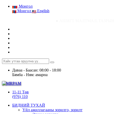
Монгол
Монгол
English
● АШИГТ МАЛТМАЛ, ГАЗРЫН ТОСНЫ ГАЗР
Даваа - Баасан: 08:00 - 18:00
Бямба - Ням: амарна
11-11 Төв
(976) 110
БИДНИЙ ТУХАЙ
Үйл ажиллагааны зорилго, зорилт