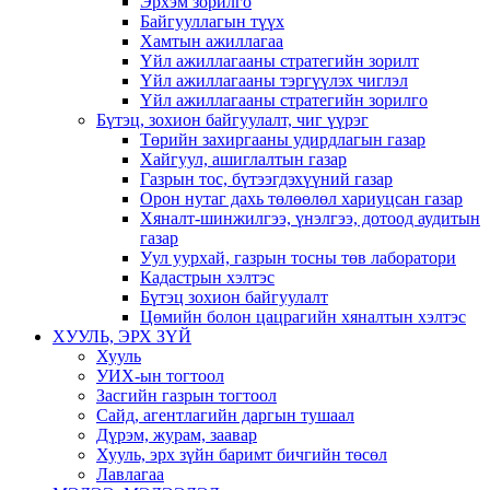
Эрхэм зорилго
Байгууллагын түүх
Хамтын ажиллагаа
Үйл ажиллагааны стратегийн зорилт
Үйл ажиллагааны тэргүүлэх чиглэл
Үйл ажиллагааны стратегийн зорилго
Бүтэц, зохион байгуулалт, чиг үүрэг
Төрийн захиргааны удирдлагын газар
Хайгуул, ашиглалтын газар
Газрын тос, бүтээгдэхүүний газар
Орон нутаг дахь төлөөлөл хариуцсан газар
Хяналт-шинжилгээ, үнэлгээ, дотоод аудитын
газар
Уул уурхай, газрын тосны төв лаборатори
Кадастрын хэлтэс
Бүтэц зохион байгуулалт
Цөмийн болон цацрагийн хяналтын хэлтэс
ХУУЛЬ, ЭРХ ЗҮЙ
Хууль
УИХ-ын тогтоол
Засгийн газрын тогтоол
Сайд, агентлагийн даргын тушаал
Дүрэм, журам, заавар
Хууль, эрх зүйн баримт бичгийн төсөл
Лавлагаа