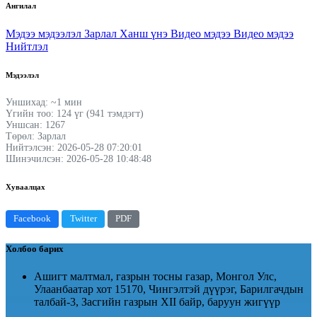
Ангилал
Мэдээ мэдээлэл
Зарлал
Ханш үнэ
Видео мэдээ
Видео мэдээ
Нийтлэл
Мэдээлэл
Уншихад: ~1 мин
Үгийн тоо: 124 үг (941 тэмдэгт)
Уншсан: 1267
Төрөл: Зарлал
Нийтэлсэн: 2026-05-28 07:20:01
Шинэчилсэн: 2026-05-28 10:48:48
Хуваалцах
Facebook
Twitter
PDF
Холбоо барих
Ашигт малтмал, газрын тосны газар, Монгол Улс,
Улаанбаатар хот 15170, Чингэлтэй дүүрэг, Барилгачдын
талбай-3, Засгийн газрын XII байр, баруун жигүүр