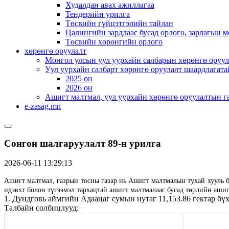
Худалдан авах ажиллагаа
Тендерийн урилга
Төсвийн гүйцэтгэлийн тайлан
Цалингийн зардлаас бусад орлого, зарлагын м
Төсвийн хөрөнгийн орлого
хөрөнгө оруулалт
Монгол улсын уул уурхайн салбарын хөрөнгө оруул
Уул уурхайн салбарт хөрөнгө оруулалт шаардлагата
2025 он
2026 он
Ашигт малтмал, уул уурхайн хөрөнгө оруулалтын г
e-zasag.mn
Сонгон шалгаруулалт 89-н урилга
2026-06-11 13:29:13
Ашигт малтмал, газрын тосны газар нь Ашигт малтмалын тухай хууль бо
идэвхт болон түгээмэл тархацтай ашигт малтмалаас бусад төрлийн аши
1. Дундговь аймгийн Адаацаг сумын нутаг 11,153.86 гектар бү
Талбайн солбицлууд: