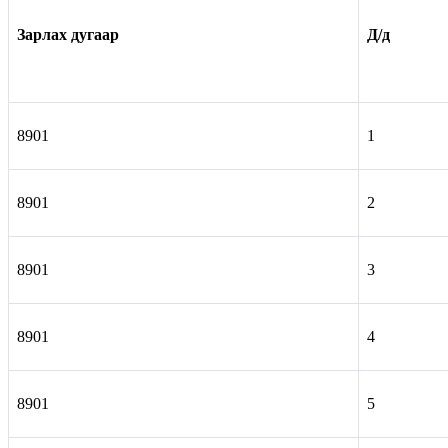
Зарлах дугаар
Д/д
8901
1
8901
2
8901
3
8901
4
8901
5