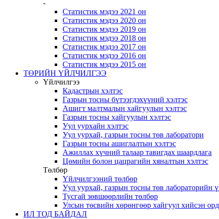
-
Статистик мэдээ 2021 он
Статистик мэдээ 2020 он
Статистик мэдээ 2019 он
Статистик мэдээ 2018 он
Статистик мэдээ 2017 он
Статистик мэдээ 2016 он
Статистик мэдээ 2015 он
ТӨРИЙН ҮЙЛЧИЛГЭЭ
Үйлчилгээ
Кадастрын хэлтэс
Газрын тосны бүтээгдэхүүний хэлтэс
Ашигт малтмалын хайгуулын хэлтэс
Газрын тосны хайгуулын хэлтэс
Уул уурхайн хэлтэс
Уул уурхай, газрын тосны төв лаборатори
Газрын тосны ашиглалтын хэлтэс
Ажиллах хүчний талаар тавигдах шаардлага
Цөмийн болон цацрагийн хяналтын хэлтэс
Төлбөр
Үйлчилгээний төлбөр
Уул уурхай, газрын тосны төв лабораторийн 
Тусгай зөвшөөрлийн төлбөр
Улсын төсвийн хөрөнгөөр хайгуул хийсэн ор
ИЛ ТОД БАЙДАЛ