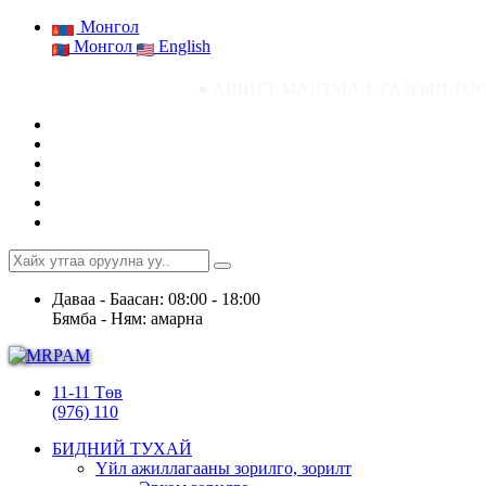
Монгол
Монгол
English
● АШИГТ МАЛТМАЛ, ГАЗРЫН ТОСНЫ ГАЗРЫН СТАТИС
Даваа - Баасан: 08:00 - 18:00
Бямба - Ням: амарна
11-11 Төв
(976) 110
БИДНИЙ ТУХАЙ
Үйл ажиллагааны зорилго, зорилт