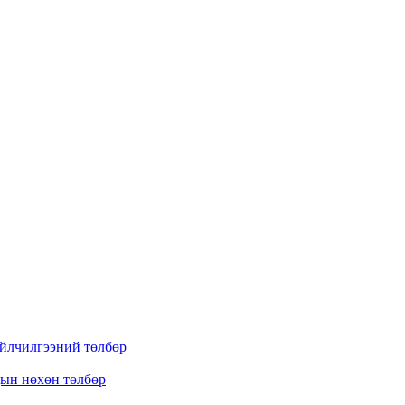
үйлчилгээний төлбөр
дын нөхөн төлбөр