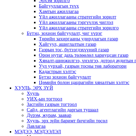
Эрхэм зорилго
Байгууллагын түүх
Хамтын ажиллагаа
Үйл ажиллагааны стратегийн зорилт
Үйл ажиллагааны тэргүүлэх чиглэл
Үйл ажиллагааны стратегийн зорилго
Бүтэц, зохион байгуулалт, чиг үүрэг
Төрийн захиргааны удирдлагын газар
Хайгуул, ашиглалтын газар
Газрын тос, бүтээгдэхүүний газар
Орон нутаг дахь төлөөлөл хариуцсан газар
Хяналт-шинжилгээ, үнэлгээ, дотоод аудитын 
Уул уурхай, газрын тосны төв лаборатори
Кадастрын хэлтэс
Бүтэц зохион байгуулалт
Цөмийн болон цацрагийн хяналтын хэлтэс
ХУУЛЬ, ЭРХ ЗҮЙ
Хууль
УИХ-ын тогтоол
Засгийн газрын тогтоол
Сайд, агентлагийн даргын тушаал
Дүрэм, журам, заавар
Хууль, эрх зүйн баримт бичгийн төсөл
Лавлагаа
МЭДЭЭ, МЭДЭЭЛЭЛ