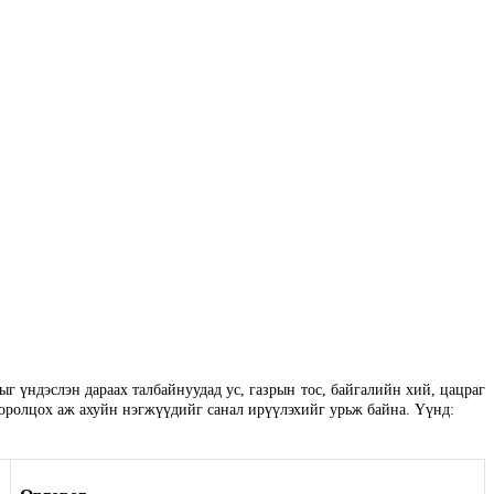
г үндэслэн дараах талбайнуудад ус, газрын тос, байгалийн хий, цацраг
 оролцох аж ахуйн нэгжүүдийг санал ирүүлэхийг урьж байна. Үүнд: