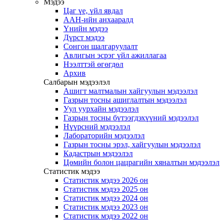
Мэдээ
Цаг үе, үйл явдал
ААН-ийн анхааралд
Үнийн мэдээ
Дүрст мэдээ
Сонгон шалгаруулалт
Авлигын эсрэг үйл ажиллагаа
Нээлттэй өгөгдөл
Архив
Салбарын мэдээлэл
Ашигт малтмалын хайгуулын мэдээлэл
Газрын тосны ашиглалтын мэдээлэл
Уул уурхайн мэдээлэл
Газрын тосны бүтээгдэхүүний мэдээлэл
Нүүрсний мэдээлэл
Лабораторийн мэдээлэл
Газрын тосны эрэл, хайгуулын мэдээлэл
Кадастрын мэдээлэл
Цөмийн болон цацрагийн хяналтын мэдээлэл
Статистик мэдээ
Статистик мэдээ 2026 он
Статистик мэдээ 2025 он
Статистик мэдээ 2024 он
Статистик мэдээ 2023 он
Статистик мэдээ 2022 он