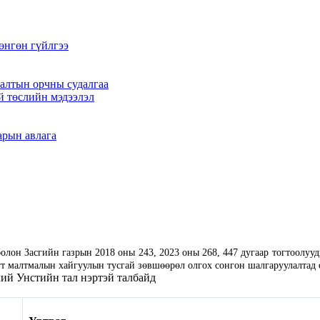
өнгөн гүйлгээ
алтын орчны судалгаа
й төслийн мэдээлэл
арын авлага
лон Засгийн газрын 2018 оны 243, 2023 оны 268, 447 дугаар тогтоолууды
гт малтмалын хайгуулын тусгай зөвшөөрөл олгох сонгон шалгаруулалтад
хий Унстийн тал нэртэй талбайд