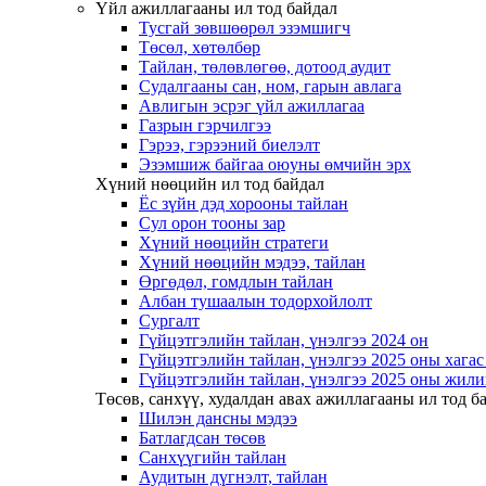
Үйл ажиллагааны ил тод байдал
Тусгай зөвшөөрөл эзэмшигч
Төсөл, хөтөлбөр
Тайлан, төлөвлөгөө, дотоод аудит
Судалгааны сан, ном, гарын авлага
Авлигын эсрэг үйл ажиллагаа
Газрын гэрчилгээ
Гэрээ, гэрээний биелэлт
Эзэмшиж байгаа оюуны өмчийн эрх
Хүний нөөцийн ил тод байдал
Ёс зүйн дэд хорооны тайлан
Сул орон тооны зар
Хүний нөөцийн стратеги
Хүний нөөцийн мэдээ, тайлан
Өргөдөл, гомдлын тайлан
Албан тушаалын тодорхойлолт
Сургалт
Гүйцэтгэлийн тайлан, үнэлгээ 2024 он
Гүйцэтгэлийн тайлан, үнэлгээ 2025 оны хага
Гүйцэтгэлийн тайлан, үнэлгээ 2025 оны жили
Төсөв, санхүү, худалдан авах ажиллагааны ил тод б
Шилэн дансны мэдээ
Батлагдсан төсөв
Санхүүгийн тайлан
Аудитын дүгнэлт, тайлан