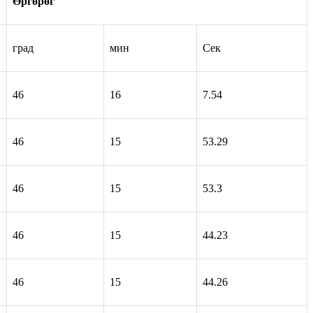
Өргөрөг
град
мин
Сек
46
16
7.54
46
15
53.29
46
15
53.3
46
15
44.23
46
15
44.26