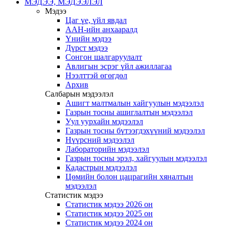
МЭДЭЭ, МЭДЭЭЛЭЛ
Мэдээ
Цаг үе, үйл явдал
ААН-ийн анхааралд
Үнийн мэдээ
Дүрст мэдээ
Сонгон шалгаруулалт
Авлигын эсрэг үйл ажиллагаа
Нээлттэй өгөгдөл
Архив
Салбарын мэдээлэл
Ашигт малтмалын хайгуулын мэдээлэл
Газрын тосны ашиглалтын мэдээлэл
Уул уурхайн мэдээлэл
Газрын тосны бүтээгдэхүүний мэдээлэл
Нүүрсний мэдээлэл
Лабораторийн мэдээлэл
Газрын тосны эрэл, хайгуулын мэдээлэл
Кадастрын мэдээлэл
Цөмийн болон цацрагийн хяналтын
мэдээлэл
Статистик мэдээ
Статистик мэдээ 2026 он
Статистик мэдээ 2025 он
Статистик мэдээ 2024 он