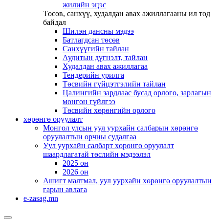
жилийн эцэс
Төсөв, санхүү, худалдан авах ажиллагааны ил тод
байдал
Шилэн дансны мэдээ
Батлагдсан төсөв
Санхүүгийн тайлан
Аудитын дүгнэлт, тайлан
Худалдан авах ажиллагаа
Тендерийн урилга
Төсвийн гүйцэтгэлийн тайлан
Цалингийн зардлаас бусад орлого, зарлагын
мөнгөн гүйлгээ
Төсвийн хөрөнгийн орлого
хөрөнгө оруулалт
Монгол улсын уул уурхайн салбарын хөрөнгө
оруулалтын орчны судалгаа
Уул уурхайн салбарт хөрөнгө оруулалт
шаардлагатай төслийн мэдээлэл
2025 он
2026 он
Ашигт малтмал, уул уурхайн хөрөнгө оруулалтын
гарын авлага
e-zasag.mn