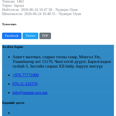
Уншсан: 1462
Төрөл: Зарлал
Нийтэлсэн: 2026-06-24 10:47:58 - Nyamjav Oyun
Шинэчилсэн: 2026-06-24 10:48:55 - Nyamjav Oyun
Хуваалцах
Facebook
Twitter
PDF
Холбоо барих
Ашигт малтмал, газрын тосны газар, Монгол Улс,
Улаанбаатар хот 15170, Чингэлтэй дүүрэг, Барилгачдын
талбай-3, Засгийн газрын XII байр, баруун жигүүр
+976 77771900
976-11-310370
info@mrpam.gov.mn
Биднийг дагах