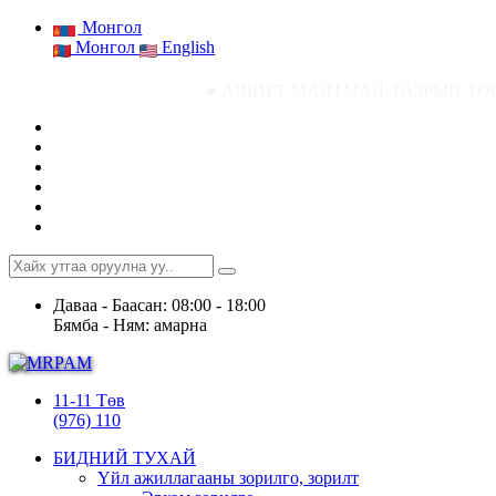
Монгол
Монгол
English
● АШИГТ МАЛТМАЛ, ГАЗРЫН ТОСНЫ ГАЗРЫН С
Даваа - Баасан: 08:00 - 18:00
Бямба - Ням: амарна
11-11 Төв
(976) 110
БИДНИЙ ТУХАЙ
Үйл ажиллагааны зорилго, зорилт