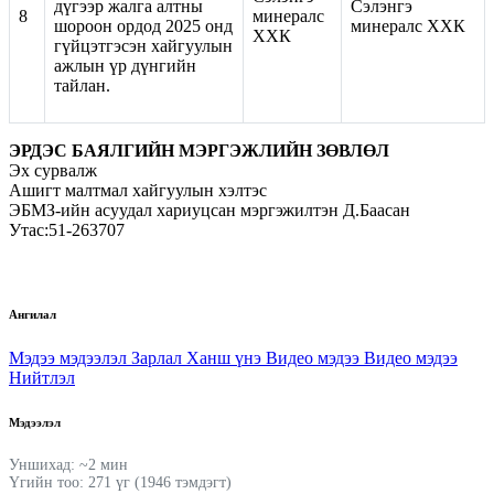
дүгээр жалга алтны
Сэлэнгэ
8
минералс
шороон ордод 2025 онд
минералс ХХК
ХХК
гүйцэтгэсэн хайгуулын
ажлын үр дүнгийн
тайлан.
ЭРДЭС БАЯЛГИЙН МЭРГЭЖЛИЙН ЗӨВЛӨЛ
Эх сурвалж
Ашигт малтмал хайгуулын хэлтэс
ЭБМЗ-ийн асуудал хариуцсан мэргэжилтэн Д.Баасан
Утас:51-263707
Ангилал
Мэдээ мэдээлэл
Зарлал
Ханш үнэ
Видео мэдээ
Видео мэдээ
Нийтлэл
Мэдээлэл
Уншихад: ~2 мин
Үгийн тоо: 271 үг (1946 тэмдэгт)