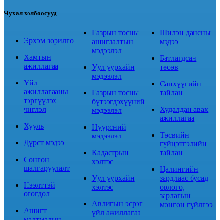
Чухал холбоосууд
Газрын тосны
Шилэн дансны
Эрхэм зорилго
ашиглалтын
мэдээ
мэдээлэл
Хамтын
Батлагдсан
ажиллагаа
Уул уурхайн
төсөв
мэдээлэл
Үйл
Санхүүгийн
ажиллагааны
Газрын тосны
тайлан
тэргүүлэх
бүтээгдэхүүний
чиглэл
Худалдан авах
мэдээлэл
ажиллагаа
Хууль
Нүүрсний
Төсвийн
мэдээлэл
Дүрст мэдээ
гүйцэтгэлийн
Кадастрын
тайлан
Сонгон
хэлтэс
шалгаруулалт
Цалингийн
Уул уурхайн
зардлаас бусад
Нээлттэй
хэлтэс
орлого,
өгөгдөл
зарлагын
Авлигын эсрэг
мөнгөн гүйлгээ
Ашигт
үйл ажиллагаа
малтмалын