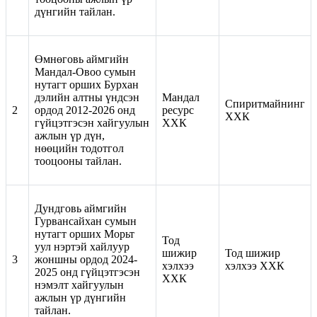
дүнгийн тайлан.
Өмнөговь аймгийн
Мандал-Овоо сумын
нутагт орших Бурхан
дэлийн алтны үндсэн
Мандал
Спиритмайнинг
2
ордод 2012-2026 онд
ресурс
ХХК
гүйцэтгэсэн хайгуулын
ХХК
ажлын үр дүн,
нөөцийн тодотгол
тооцооны тайлан.
Дундговь аймгийн
Гурвансайхан сумын
нутагт орших Морьт
Тод
уул нэртэй хайлуур
шижир
Тод шижир
3
жоншны ордод 2024-
хэлхээ
хэлхээ ХХК
2025 онд гүйцэтгэсэн
ХХК
нэмэлт хайгуулын
ажлын үр дүнгийн
тайлан.