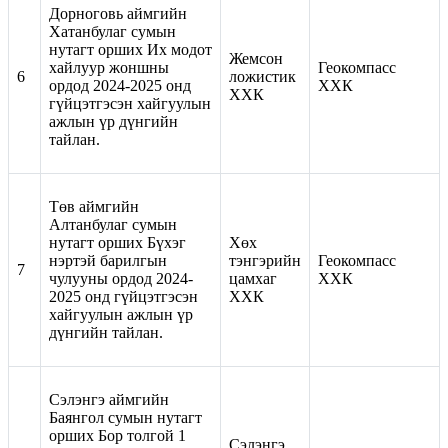
Дорноговь аймгийн
Хатанбулаг сумын
нутагт орших Их модот
Жемсон
хайлуур жоншны
Геокомпасс
6
ложистик
ордод 2024-2025 онд
ХХК
ХХК
гүйцэтгэсэн хайгуулын
ажлын үр дүнгийн
тайлан.
Төв аймгийн
Алтанбулаг сумын
нутагт орших Бүхэг
Хөх
нэртэй барилгын
тэнгэрийн
Геокомпасс
7
чулууны ордод 2024-
цамхаг
ХХК
2025 онд гүйцэтгэсэн
ХХК
хайгуулын ажлын үр
дүнгийн тайлан.
Сэлэнгэ аймгийн
Баянгол сумын нутагт
орших Бор толгой 1
Сэлэнгэ