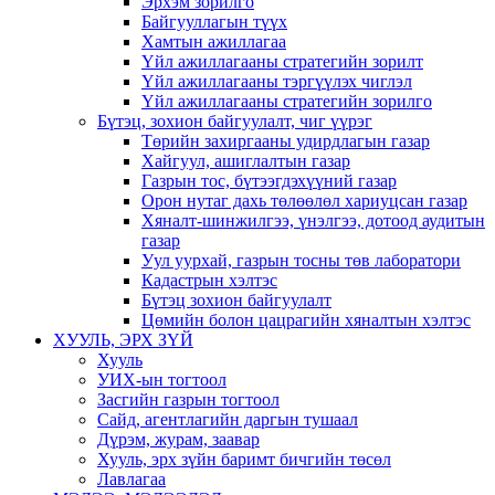
Эрхэм зорилго
Байгууллагын түүх
Хамтын ажиллагаа
Үйл ажиллагааны стратегийн зорилт
Үйл ажиллагааны тэргүүлэх чиглэл
Үйл ажиллагааны стратегийн зорилго
Бүтэц, зохион байгуулалт, чиг үүрэг
Төрийн захиргааны удирдлагын газар
Хайгуул, ашиглалтын газар
Газрын тос, бүтээгдэхүүний газар
Орон нутаг дахь төлөөлөл хариуцсан газар
Хяналт-шинжилгээ, үнэлгээ, дотоод аудитын
газар
Уул уурхай, газрын тосны төв лаборатори
Кадастрын хэлтэс
Бүтэц зохион байгуулалт
Цөмийн болон цацрагийн хяналтын хэлтэс
ХУУЛЬ, ЭРХ ЗҮЙ
Хууль
УИХ-ын тогтоол
Засгийн газрын тогтоол
Сайд, агентлагийн даргын тушаал
Дүрэм, журам, заавар
Хууль, эрх зүйн баримт бичгийн төсөл
Лавлагаа