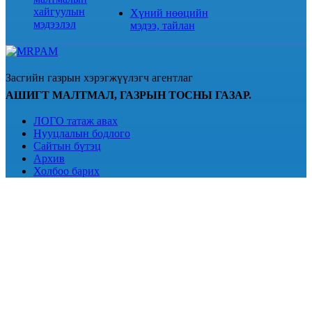
хайгуулын
Хүний нөөцийн
мэдээлэл
мэдээ, тайлан
Засгийн газрын хэрэгжүүлэгч агентлаг
АШИГТ МАЛТМАЛ, ГАЗРЫН ТОСНЫ ГАЗАР.
ЛОГО татаж авах
Нууцлалын бодлого
Сайтын бүтэц
Архив
Холбоо барих