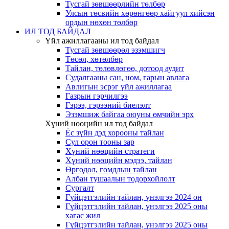
Тусгай зөвшөөрлийн төлбөр
Улсын төсвийн хөрөнгөөр хайгуул хийсэн
ордын нөхөн төлбөр
ИЛ ТОД БАЙДАЛ
Үйл ажиллагааны ил тод байдал
Тусгай зөвшөөрөл эзэмшигч
Төсөл, хөтөлбөр
Тайлан, төлөвлөгөө, дотоод аудит
Судалгааны сан, ном, гарын авлага
Авлигын эсрэг үйл ажиллагаа
Газрын гэрчилгээ
Гэрээ, гэрээний биелэлт
Эзэмшиж байгаа оюуны өмчийн эрх
Хүний нөөцийн ил тод байдал
Ёс зүйн дэд хорооны тайлан
Сул орон тооны зар
Хүний нөөцийн стратеги
Хүний нөөцийн мэдээ, тайлан
Өргөдөл, гомдлын тайлан
Албан тушаалын тодорхойлолт
Сургалт
Гүйцэтгэлийн тайлан, үнэлгээ 2024 он
Гүйцэтгэлийн тайлан, үнэлгээ 2025 оны
хагас жил
Гүйцэтгэлийн тайлан, үнэлгээ 2025 оны