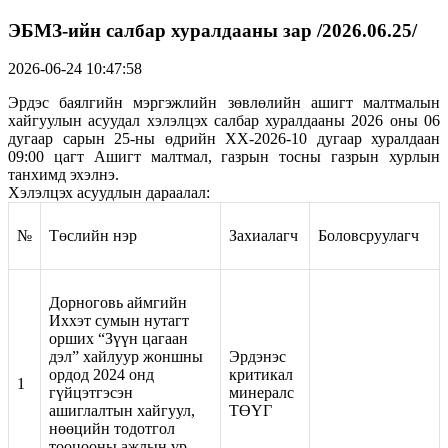
ЭБМЗ-ийн салбар хуралдааны зар /2026.06.25/
2026-06-24 10:47:58
Эрдэс баялгийн мэргэжлийн зөвлөлийн ашигт малтмалын
хайгуулын асуудал хэлэлцэх салбар хуралдааны 2026 оны 06
дугаар сарын 25-ны өдрийн ХХ-2026-10 дугаар хуралдаан
09:00 цагт Ашигт малтмал, газрын тосны газрын хурлын
танхимд эхэлнэ.
Хэлэлцэх асуудлын дараалал:
№
Төслийн нэр
Захиалагч
Боловсруулагч
Дорноговь аймгийн
Иххэт сумын нутагт
орших “Зүүн цагаан
дэл” хайлуур жоншны
Эрдэнэс
ордод 2024 онд
критикал
1
гүйцэтгэсэн
минералс
ашиглалтын хайгуул,
ТӨҮГ
нөөцийн тодотгол
тооцооны ажлын үр