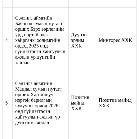
Сэлэнгэ аймгийн
Баянгол сумын нутагт
орших Бэрх зөрлөгийн
урд нэртэй элс-
Дүүрэн
4
хайрганы холимгийн
эрчим
Минторес ХХК
ордод 2025 онд
ХХК
гүйцэтгэсэн хайгуулын
ажлын үр дүнгийн
тайлан.
Сэлэнгэ аймгийн
Мандал сумын нутагт
орших Хар хошуу
Позитив
нэртэй барилгын
Позитив майнд
5
майнд
чулууны ордод 2026
ХХК
ХХК
онд гүйцэтгэсэн
хайгуулын ажлын үр
дүнгийн тайлан.