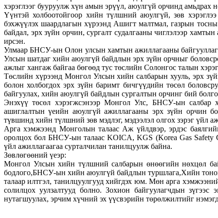
хэрэглээг бууруулж хүн амын эрүүл, аюулгүй орчинд амьдрах н
Үүнтэй холбоотойгоор хийн түлшний аюулгүй, зөв хэрэглээ 
бэхжүүлэх шаардлагын хүрээнд Ашигт малтмал, газрын тосны
байдал, эрх зүйн орчин, сургалт судалгааны чиглэлээр хамты
ирсэн.
Улмаар БНСУ-ын Олон улсын хамтын ажиллагааны байгууллага
Улсын шатдаг хийн аюулгүй байдлын эрх зүйн орчныг боловсро
ажлыг хангаж байгаа бөгөөд тус төслийн Солонгос талын хэр
Төслийн хүрээнд Монгол Улсын хийн салбарын хууль, эрх зүй
болон холбогдох эрх зүйн баримт бичгүүдийн төсөл боловсру
байгуулах, хийн аюулгүй байдлын сургалтын орчинг бий болгох
Энэхүү төсөл хэрэгжсэнээр Монгол Улс, БНСУ-ын салбар х
ашиглалтын үеийн аюулгүй ажиллагааны эрх зүйн орчин бол
түвшинд хийн түлшний зөв мэдлэг, мэдээлэл олгох зэрэг үйл а
Арга хэмжээнд Монголын талаас Аж үйлдвэр, эрдэс баялгийн
оролцох бол БНСУ-ын талаас KOICA, KGS (Korea Gas Safety C
үйл ажиллагаагаа сурталчилан танилцуулж байна.
Зөвлөгөөний үеэр:
Монгол Улсын хийн түлшний салбарын өнөөгийн нөхцөл ба
бодлого,БНСУ-ын хийн аюулгүй байдлын туршлага,Хийн тоно
талаар илтгэл, танилцуулгууд хийгдэх юм. Мөн арга хэмжээн
солилцох уулзалтууд болно. Зохион байгуулагчдын зүгээс 
нутагшуулах, эрчим хүчний эх үүсвэрийн төрөлжилтийг нэмэгдү