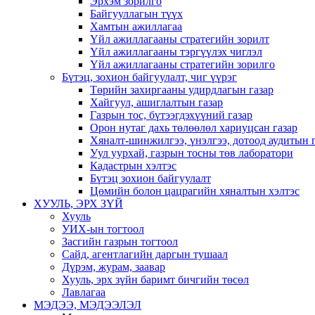
Эрхэм зорилго
Байгууллагын түүх
Хамтын ажиллагаа
Үйл ажиллагааны стратегийн зорилт
Үйл ажиллагааны тэргүүлэх чиглэл
Үйл ажиллагааны стратегийн зорилго
Бүтэц, зохион байгуулалт, чиг үүрэг
Төрийн захиргааны удирдлагын газар
Хайгуул, ашиглалтын газар
Газрын тос, бүтээгдэхүүний газар
Орон нутаг дахь төлөөлөл хариуцсан газар
Хяналт-шинжилгээ, үнэлгээ, дотоод аудитын 
Уул уурхай, газрын тосны төв лаборатори
Кадастрын хэлтэс
Бүтэц зохион байгуулалт
Цөмийн болон цацрагийн хяналтын хэлтэс
ХУУЛЬ, ЭРХ ЗҮЙ
Хууль
УИХ-ын тогтоол
Засгийн газрын тогтоол
Сайд, агентлагийн даргын тушаал
Дүрэм, журам, заавар
Хууль, эрх зүйн баримт бичгийн төсөл
Лавлагаа
МЭДЭЭ, МЭДЭЭЛЭЛ