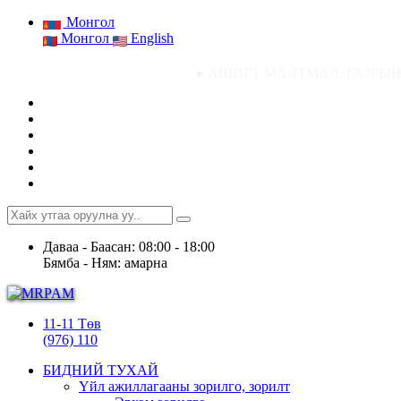
Монгол
Монгол
English
● АШИГТ МАЛТМАЛ, ГАЗРЫН ТОСНЫ ГАЗРЫН С
Даваа - Баасан: 08:00 - 18:00
Бямба - Ням: амарна
11-11 Төв
(976) 110
БИДНИЙ ТУХАЙ
Үйл ажиллагааны зорилго, зорилт