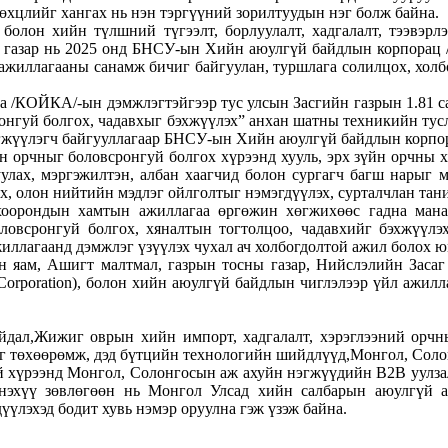
өхцлийг хангах нь нэн тэргүүний зорилтуудын нэг болж байна.
болон хийн түлшний түгээлт, борлуулалт, хадгалалт, тээвэрл
 газар нь 2025 онд БНСУ-ын Хийн аюулгүй байдлын корпорац 
н ажиллагааны санамж бичиг байгуулан, туршлага солилцох, холб
 /КОЙКА/-ын дэмжлэгтэйгээр тус улсын Засгийн газрын 1.81 с
нгуй болгох, чадавхыг бэхжүүлэх” анхан шатны техникийн тусл
эгжүүлэгч байгууллагаар БНСУ-ын Хийн аюулгүй байдлын корпо
н орчныг боловсронгуй болгох хүрээнд хууль, эрх зүйн орчны х
улах, мэргэжилтэн, албан хаагчид болон сургагч багш нарыг м
, олон нийтийн мэдлэг ойлголтыг нэмэгдүүлэх, сурталчлан тани
оорондын хамтын ажиллагаа өргөжин хөгжихөөс гадна манай 
овсронгуй болгох, хяналтын тогтолцоо, чадавхийг бэхжүүлэх
жиллагаанд дэмжлэг үзүүлэх чухал ач холбогдолтой ажил болох ю
 яам, Ашигт малтмал, газрын тосны газар, Нийслэлийн Засаг
orporation), болон хийн аюулгүй байдлын чиглэлээр үйл ажилл
йдал,Жижиг оврын хийн импорт, хадгалалт, хэрэглээний ор
г төхөөрөмж, дэд бүтцийн технологийн шийдлүүд,Монгол, Сол
ий хүрээнд Монгол, Солонгосын аж ахуйн нэгжүүдийн B2B уулзал
энэхүү зөвлөгөөн нь Монгол Улсад хийн салбарын аюулгүй а
үлэхэд бодит хувь нэмэр оруулна гэж үзэж байна.