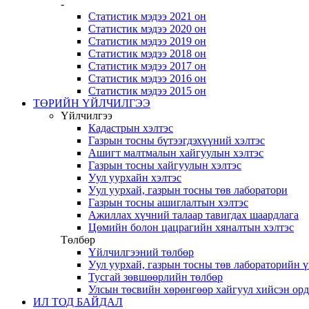
-
Статистик мэдээ 2021 он
Статистик мэдээ 2020 он
Статистик мэдээ 2019 он
Статистик мэдээ 2018 он
Статистик мэдээ 2017 он
Статистик мэдээ 2016 он
Статистик мэдээ 2015 он
ТӨРИЙН ҮЙЛЧИЛГЭЭ
Үйлчилгээ
Кадастрын хэлтэс
Газрын тосны бүтээгдэхүүний хэлтэс
Ашигт малтмалын хайгуулын хэлтэс
Газрын тосны хайгуулын хэлтэс
Уул уурхайн хэлтэс
Уул уурхай, газрын тосны төв лаборатори
Газрын тосны ашиглалтын хэлтэс
Ажиллах хүчний талаар тавигдах шаардлага
Цөмийн болон цацрагийн хяналтын хэлтэс
Төлбөр
Үйлчилгээний төлбөр
Уул уурхай, газрын тосны төв лабораторийн 
Тусгай зөвшөөрлийн төлбөр
Улсын төсвийн хөрөнгөөр хайгуул хийсэн ор
ИЛ ТОД БАЙДАЛ