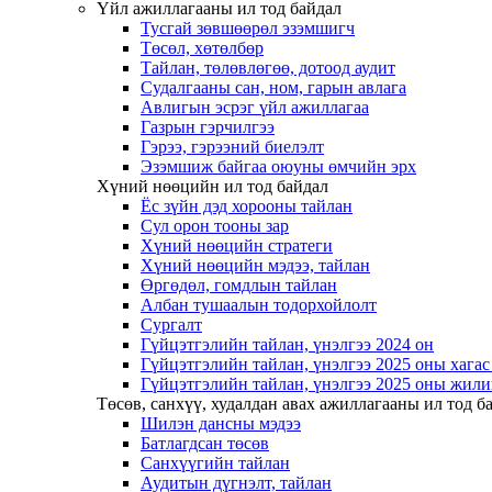
Үйл ажиллагааны ил тод байдал
Тусгай зөвшөөрөл эзэмшигч
Төсөл, хөтөлбөр
Тайлан, төлөвлөгөө, дотоод аудит
Судалгааны сан, ном, гарын авлага
Авлигын эсрэг үйл ажиллагаа
Газрын гэрчилгээ
Гэрээ, гэрээний биелэлт
Эзэмшиж байгаа оюуны өмчийн эрх
Хүний нөөцийн ил тод байдал
Ёс зүйн дэд хорооны тайлан
Сул орон тооны зар
Хүний нөөцийн стратеги
Хүний нөөцийн мэдээ, тайлан
Өргөдөл, гомдлын тайлан
Албан тушаалын тодорхойлолт
Сургалт
Гүйцэтгэлийн тайлан, үнэлгээ 2024 он
Гүйцэтгэлийн тайлан, үнэлгээ 2025 оны хага
Гүйцэтгэлийн тайлан, үнэлгээ 2025 оны жили
Төсөв, санхүү, худалдан авах ажиллагааны ил тод б
Шилэн дансны мэдээ
Батлагдсан төсөв
Санхүүгийн тайлан
Аудитын дүгнэлт, тайлан