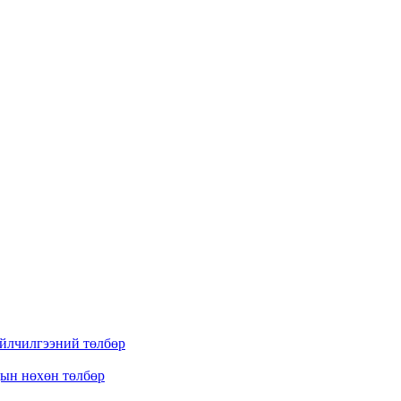
үйлчилгээний төлбөр
дын нөхөн төлбөр