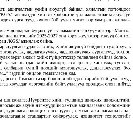
элт, ашиглалтын үеийн аюулгүй байдал, хяналтын тогтолцоог
/KGS/-тай шатдаг хийтэй холбоотой үйл ажиллагааны аюулгүй
огдох сургалтууд зохион байгуулах чиглэлээр хамтран ажиллаж
ая ам.долларын буцалтгүй тусламжийн санхүүжилтээр “Монгол
алцааны төслийг 2025-2027 онд хэрэгжүүлэхээр талууд бэлтгэл
рац /KGS/ ажиллаж байна.
арьцуулсан судалгаа хийх, Хийн аюулгүй байдлын тухай хууль
эргэшүүлэх, дадлагажуулах, чадавхижуулах сургалтууд зохион
улах зэрэг ажлыг хийж гүйцэтгэхээр төлөвлөөд байгаа болно.
улсын шатдаг хийн импорт, тээвэрлэлт, хангамж, түгээлт,
, салбарын хүний нөөцийг мэргэшүүлэх, дадлагажуулах, бүх
м...” гэдгийг онцлон тэмдэглэсэн юм.
 даргын Тамгын газар болон холбогдох төрийн байгууллагууд
агаа явуулдаг мэргэжлийн байгууллагууд оролцож олон нийтэд
чны шинжилгээ,Нүүрснээс хийн түлшинд шилжих шилжилтийн
онгосын аж ахуйн нэгжүүдийн хамтын ажиллагааны боломжийн
т, туршлага солилцох хэлэлцүүлэг, хамтын ажиллагааны санал
жиллагааны стандартыг сайжруулах, дэвшилтэт технологийг