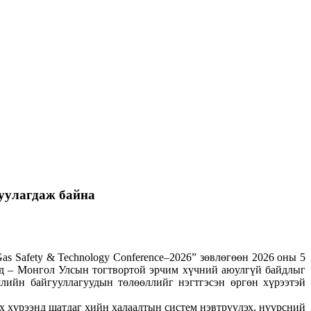
улагдаж байна
 Safety & Technology Conference–2026” зөвлөгөөн 2026 оны 5
йнд – Монгол Улсын тогтвортой эрчим хүчний аюулгүй байдлыг
лийн байгууллагуудын төлөөллийг нэгтгэсэн өргөн хүрээтэй
ах хүрээнд шатдаг хийн халаалтын систем нэвтрүүлэх, нүүрсний