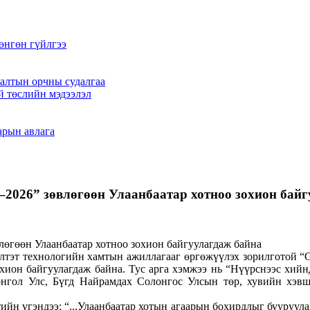
өнгөн гүйлгээ
алтын орчны судалгаа
й төслийн мэдээлэл
арын авлага
 зөвлөгөөн Улаанбаатар хотноо зохион байгу
тэт технологийн хамтын ажиллагааг өргөжүүлэх зорилготой “Gas
охион байгуулагдаж байна. Тус арга хэмжээ нь “Нүүрснээс хи
онгол Улс, Бүгд Найрамдах Солонгос Улсын төр, хувийн хэвш
ийн үгэндээ: “...Улаанбаатар хотын агаарын бохирдлыг бууруул