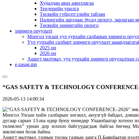
Худалдан авах ажиллагаа
Тендерийн урилга
Төсвийн гүйцэтгэлийн тайлан
Цалингийн зардлаас бусад орлого, зарлагын м
Төсвийн хөрөнгийн орлого
хөрөнгө оруулалт
Монгол улсын уул уурхайн салбарын хөрөнгө оруул
Уул уурхайн салбарт хөрөнгө оруулалт шаардлагата
2025 он
2026 он
Ашигт малтмал, уул уурхайн хөрөнгө оруулалтын г
e-zasag.mn
“GAS SAFETY & TECHNOLOGY CONFERENCE–2026”
2026-05-13 14:00:34
Монгол Улсын хийн салбарын хөгжил, аюулгүй байдал, дэвшил
дугаар сарын 13-ны өдөр буюу өнөөдөр Улаанбаатар хотноо з
төлөвлөх” уриан дор зохион байгуудагдаж байгаа бөгөөд М
зөвлөгөөн болж байна.
Ашигт малтмал, газрын тосны газрын дарга П.Баянбаатар нээлт