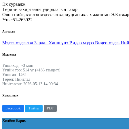
Эх сурвалж
Төрийн захиргааны удирдлагын газар
Олон нийт, хэвлэл мэдээлэл хариуцсан ахлах ажилтан Э.Батжа
Утас:51-263922
Ангилал
Мэдээ мэдээлэл
Зарлал
Ханш үнэ
Видео мэдээ
Видео мэдээ
Ний
Мэдээлэл
Уншихад: ~3 мин
Үгийн тоо: 514 үг (4186 тэмдэгт)
Уншсан: 1462
Төрөл: Нийтлэл
Нийтэлсэн: 2026-05-13 14:00:34
Хуваалцах
Facebook
Twitter
PDF
Холбоо барих