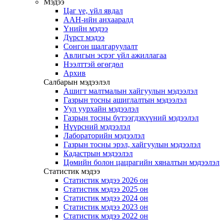
Мэдээ
Цаг үе, үйл явдал
ААН-ийн анхааралд
Үнийн мэдээ
Дүрст мэдээ
Сонгон шалгаруулалт
Авлигын эсрэг үйл ажиллагаа
Нээлттэй өгөгдөл
Архив
Салбарын мэдээлэл
Ашигт малтмалын хайгуулын мэдээлэл
Газрын тосны ашиглалтын мэдээлэл
Уул уурхайн мэдээлэл
Газрын тосны бүтээгдэхүүний мэдээлэл
Нүүрсний мэдээлэл
Лабораторийн мэдээлэл
Газрын тосны эрэл, хайгуулын мэдээлэл
Кадастрын мэдээлэл
Цөмийн болон цацрагийн хяналтын мэдээлэл
Статистик мэдээ
Статистик мэдээ 2026 он
Статистик мэдээ 2025 он
Статистик мэдээ 2024 он
Статистик мэдээ 2023 он
Статистик мэдээ 2022 он