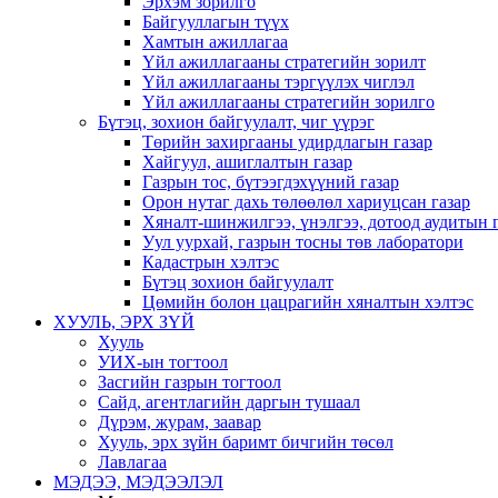
Эрхэм зорилго
Байгууллагын түүх
Хамтын ажиллагаа
Үйл ажиллагааны стратегийн зорилт
Үйл ажиллагааны тэргүүлэх чиглэл
Үйл ажиллагааны стратегийн зорилго
Бүтэц, зохион байгуулалт, чиг үүрэг
Төрийн захиргааны удирдлагын газар
Хайгуул, ашиглалтын газар
Газрын тос, бүтээгдэхүүний газар
Орон нутаг дахь төлөөлөл хариуцсан газар
Хяналт-шинжилгээ, үнэлгээ, дотоод аудитын 
Уул уурхай, газрын тосны төв лаборатори
Кадастрын хэлтэс
Бүтэц зохион байгуулалт
Цөмийн болон цацрагийн хяналтын хэлтэс
ХУУЛЬ, ЭРХ ЗҮЙ
Хууль
УИХ-ын тогтоол
Засгийн газрын тогтоол
Сайд, агентлагийн даргын тушаал
Дүрэм, журам, заавар
Хууль, эрх зүйн баримт бичгийн төсөл
Лавлагаа
МЭДЭЭ, МЭДЭЭЛЭЛ