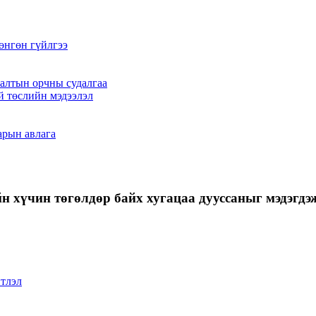
өнгөн гүйлгээ
алтын орчны судалгаа
й төслийн мэдээлэл
арын авлага
 хүчин төгөлдөр байх хугацаа дууссаныг мэдэгдэ
тлэл