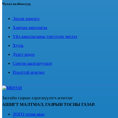
Чухал холбоосууд
Эрхэм зорилго
Хамтын ажиллагаа
Үйл ажиллагааны тэргүүлэх чиглэл
Хууль
Дүрст мэдээ
Сонгон шалгаруулалт
Нээлттэй өгөгдөл
Засгийн газрын хэрэгжүүлэгч агентлаг
АШИГТ МАЛТМАЛ, ГАЗРЫН ТОСНЫ ГАЗАР.
ЛОГО татаж авах