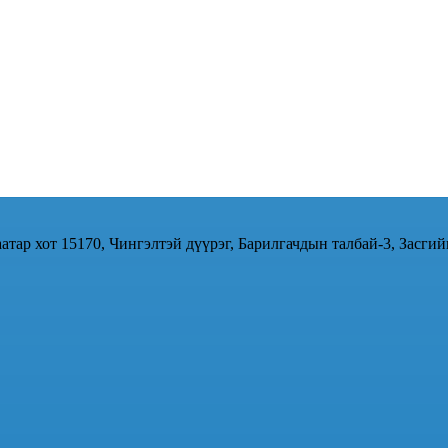
атар хот 15170, Чингэлтэй дүүрэг, Барилгачдын талбай-3, Засгий