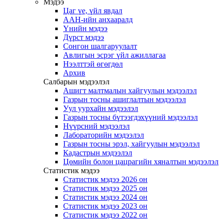
Мэдээ
Цаг үе, үйл явдал
ААН-ийн анхааралд
Үнийн мэдээ
Дүрст мэдээ
Сонгон шалгаруулалт
Авлигын эсрэг үйл ажиллагаа
Нээлттэй өгөгдөл
Архив
Салбарын мэдээлэл
Ашигт малтмалын хайгуулын мэдээлэл
Газрын тосны ашиглалтын мэдээлэл
Уул уурхайн мэдээлэл
Газрын тосны бүтээгдэхүүний мэдээлэл
Нүүрсний мэдээлэл
Лабораторийн мэдээлэл
Газрын тосны эрэл, хайгуулын мэдээлэл
Кадастрын мэдээлэл
Цөмийн болон цацрагийн хяналтын мэдээлэл
Статистик мэдээ
Статистик мэдээ 2026 он
Статистик мэдээ 2025 он
Статистик мэдээ 2024 он
Статистик мэдээ 2023 он
Статистик мэдээ 2022 он