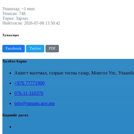
Уншихад: ~1 мин
Уншсан: 748
Төрөл: Зарлал
Нийтэлсэн: 2026-07-08 13:50:42
Хуваалцах
Facebook
Twitter
PDF
Холбоо барих
Ашигт малтмал, газрын тосны газар, Монгол Улс, Улаанба
+976 77771900
976-11-310370
info@mrpam.gov.mn
Биднийг дагах