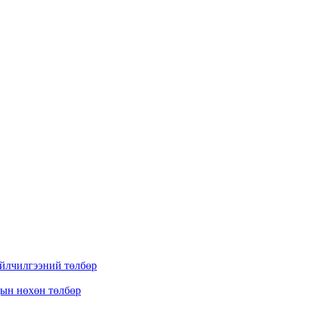
үйлчилгээний төлбөр
дын нөхөн төлбөр