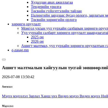
Худалдан авах ажиллагаа
Тендерийн урилга
Төсвийн гүйцэтгэлийн тайлан
Цалингийн зардлаас бусад орлого, зарлагын м
Төсвийн хөрөнгийн орлого
хөрөнгө оруулалт
Монгол улсын уул уурхайн салбарын хөрөнгө оруул
Уул уурхайн салбарт хөрөнгө оруулалт шаардлагата
2025 он
2026 он
Ашигт малтмал, уул уурхайн хөрөнгө оруулалтын г
e-zasag.mn
Ашигт малтмалын хайгуулын тусгай зөвшөөрлийн
2026-07-08 13:50:42
Ангилал
Мэдээ мэдээлэл
Зарлал
Ханш үнэ
Видео мэдээ
Видео мэдээ
Ний
Мэдээлэл