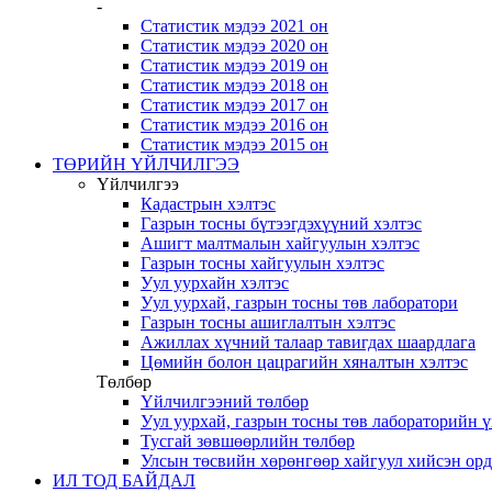
-
Статистик мэдээ 2021 он
Статистик мэдээ 2020 он
Статистик мэдээ 2019 он
Статистик мэдээ 2018 он
Статистик мэдээ 2017 он
Статистик мэдээ 2016 он
Статистик мэдээ 2015 он
ТӨРИЙН ҮЙЛЧИЛГЭЭ
Үйлчилгээ
Кадастрын хэлтэс
Газрын тосны бүтээгдэхүүний хэлтэс
Ашигт малтмалын хайгуулын хэлтэс
Газрын тосны хайгуулын хэлтэс
Уул уурхайн хэлтэс
Уул уурхай, газрын тосны төв лаборатори
Газрын тосны ашиглалтын хэлтэс
Ажиллах хүчний талаар тавигдах шаардлага
Цөмийн болон цацрагийн хяналтын хэлтэс
Төлбөр
Үйлчилгээний төлбөр
Уул уурхай, газрын тосны төв лабораторийн 
Тусгай зөвшөөрлийн төлбөр
Улсын төсвийн хөрөнгөөр хайгуул хийсэн ор
ИЛ ТОД БАЙДАЛ