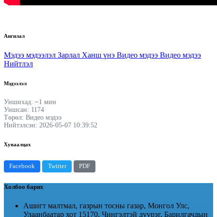
Ангилал
Мэдээ мэдээлэл
Зарлал
Ханш үнэ
Видео мэдээ
Видео мэдээ
Нийтлэл
Мэдээлэл
Уншихад: ~1 мин
Уншсан: 1174
Төрөл: Видео мэдээ
Нийтэлсэн: 2026-05-07 10:39:52
Хуваалцах
Facebook
Twitter
PDF
Холбоо барих
Ашигт малтмал, газрын тосны газар, Монгол Улс,
Улаанбаатар хот 15170, Чингэлтэй дүүрэг, Барилгачдын