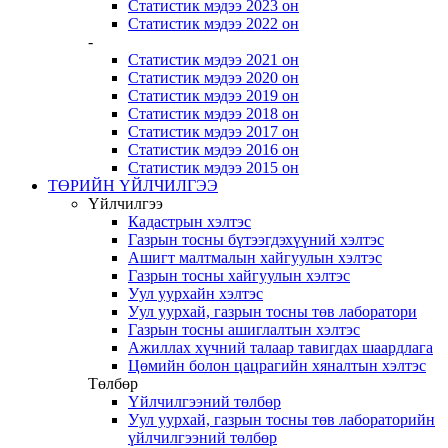
Статистик мэдээ 2023 он
Статистик мэдээ 2022 он
-
Статистик мэдээ 2021 он
Статистик мэдээ 2020 он
Статистик мэдээ 2019 он
Статистик мэдээ 2018 он
Статистик мэдээ 2017 он
Статистик мэдээ 2016 он
Статистик мэдээ 2015 он
ТӨРИЙН ҮЙЛЧИЛГЭЭ
Үйлчилгээ
Кадастрын хэлтэс
Газрын тосны бүтээгдэхүүний хэлтэс
Ашигт малтмалын хайгуулын хэлтэс
Газрын тосны хайгуулын хэлтэс
Уул уурхайн хэлтэс
Уул уурхай, газрын тосны төв лаборатори
Газрын тосны ашиглалтын хэлтэс
Ажиллах хүчний талаар тавигдах шаардлага
Цөмийн болон цацрагийн хяналтын хэлтэс
Төлбөр
Үйлчилгээний төлбөр
Уул уурхай, газрын тосны төв лабораторийн
үйлчилгээний төлбөр