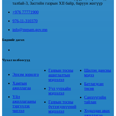
талбай-3, Засгийн газрын XII байр, баруун жигүүр
+976 77771900
976-11-310370
info@mrpam.gov.mn
Биднийг дагах
Чухал холбоосууд
Газрын тосны
Шилэн дансны
Эрхэм зорилго
ашиглалтын
мэдээ
мэдээлэл
Хамтын
Батлагдсан
ажиллагаа
Уул уурхайн
төсөв
мэдээлэл
Үйл
Санхүүгийн
ажиллагааны
Газрын тосны
тайлан
тэргүүлэх
бүтээгдэхүүний
чиглэл
Худалдан авах
мэдээлэл
ажиллагаа