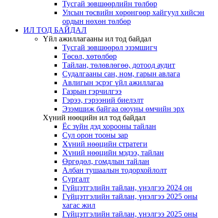
Тусгай зөвшөөрлийн төлбөр
Улсын төсвийн хөрөнгөөр хайгуул хийсэн
ордын нөхөн төлбөр
ИЛ ТОД БАЙДАЛ
Үйл ажиллагааны ил тод байдал
Тусгай зөвшөөрөл эзэмшигч
Төсөл, хөтөлбөр
Тайлан, төлөвлөгөө, дотоод аудит
Судалгааны сан, ном, гарын авлага
Авлигын эсрэг үйл ажиллагаа
Газрын гэрчилгээ
Гэрээ, гэрээний биелэлт
Эзэмшиж байгаа оюуны өмчийн эрх
Хүний нөөцийн ил тод байдал
Ёс зүйн дэд хорооны тайлан
Сул орон тооны зар
Хүний нөөцийн стратеги
Хүний нөөцийн мэдээ, тайлан
Өргөдөл, гомдлын тайлан
Албан тушаалын тодорхойлолт
Сургалт
Гүйцэтгэлийн тайлан, үнэлгээ 2024 он
Гүйцэтгэлийн тайлан, үнэлгээ 2025 оны
хагас жил
Гүйцэтгэлийн тайлан, үнэлгээ 2025 оны