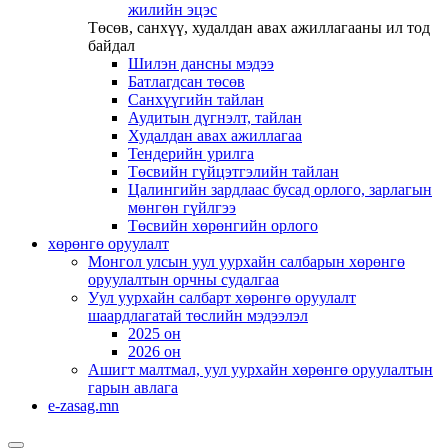
жилийн эцэс
Төсөв, санхүү, худалдан авах ажиллагааны ил тод
байдал
Шилэн дансны мэдээ
Батлагдсан төсөв
Санхүүгийн тайлан
Аудитын дүгнэлт, тайлан
Худалдан авах ажиллагаа
Тендерийн урилга
Төсвийн гүйцэтгэлийн тайлан
Цалингийн зардлаас бусад орлого, зарлагын
мөнгөн гүйлгээ
Төсвийн хөрөнгийн орлого
хөрөнгө оруулалт
Монгол улсын уул уурхайн салбарын хөрөнгө
оруулалтын орчны судалгаа
Уул уурхайн салбарт хөрөнгө оруулалт
шаардлагатай төслийн мэдээлэл
2025 он
2026 он
Ашигт малтмал, уул уурхайн хөрөнгө оруулалтын
гарын авлага
e-zasag.mn