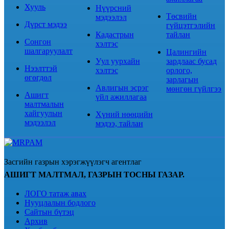
Хууль
Нүүрсний
Төсвийн
мэдээлэл
Дүрст мэдээ
гүйцэтгэлийн
Кадастрын
тайлан
Сонгон
хэлтэс
шалгаруулалт
Цалингийн
Уул уурхайн
зардлаас бусад
Нээлттэй
хэлтэс
орлого,
өгөгдөл
зарлагын
Авлигын эсрэг
мөнгөн гүйлгээ
Ашигт
үйл ажиллагаа
малтмалын
хайгуулын
Хүний нөөцийн
мэдээлэл
мэдээ, тайлан
Засгийн газрын хэрэгжүүлэгч агентлаг
АШИГТ МАЛТМАЛ, ГАЗРЫН ТОСНЫ ГАЗАР.
ЛОГО татаж авах
Нууцлалын бодлого
Сайтын бүтэц
Архив