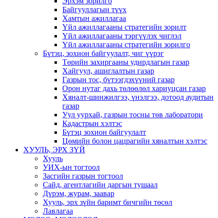
Эрхэм зорилго
Байгууллагын түүх
Хамтын ажиллагаа
Үйл ажиллагааны стратегийн зорилт
Үйл ажиллагааны тэргүүлэх чиглэл
Үйл ажиллагааны стратегийн зорилго
Бүтэц, зохион байгуулалт, чиг үүрэг
Төрийн захиргааны удирдлагын газар
Хайгуул, ашиглалтын газар
Газрын тос, бүтээгдэхүүний газар
Орон нутаг дахь төлөөлөл хариуцсан газар
Хяналт-шинжилгээ, үнэлгээ, дотоод аудитын
газар
Уул уурхай, газрын тосны төв лаборатори
Кадастрын хэлтэс
Бүтэц зохион байгуулалт
Цөмийн болон цацрагийн хяналтын хэлтэс
ХУУЛЬ, ЭРХ ЗҮЙ
Хууль
УИХ-ын тогтоол
Засгийн газрын тогтоол
Сайд, агентлагийн даргын тушаал
Дүрэм, журам, заавар
Хууль, эрх зүйн баримт бичгийн төсөл
Лавлагаа