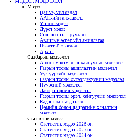
МЭДЭЭ, МЭДЭЭЛЭЛ
Мэдээ
Цаг үе, үйл явдал
ААН-ийн анхааралд
Үнийн мэдээ
Дүрст мэдээ
Сонгон шалгаруулалт
Авлигын эсрэг үйл ажиллагаа
Нээлттэй өгөгдөл
Архив
Салбарын мэдээлэл
Ашигт малтмалын хайгуулын мэдээлэл
Газрын тосны ашиглалтын мэдээлэл
Уул уурхайн мэдээлэл
Газрын тосны бүтээгдэхүүний мэдээлэл
Нүүрсний мэдээлэл
Лабораторийн мэдээлэл
Газрын тосны эрэл, хайгуулын мэдээлэл
Кадастрын мэдээлэл
Цөмийн болон цацрагийн хяналтын
мэдээлэл
Статистик мэдээ
Статистик мэдээ 2026 он
Статистик мэдээ 2025 он
Статистик мэдээ 2024 он