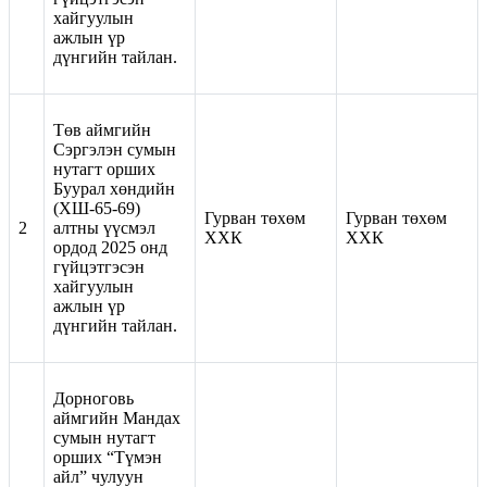
хайгуулын
ажлын үр
дүнгийн тайлан.
Төв аймгийн
Сэргэлэн сумын
нутагт орших
Буурал хөндийн
(ХШ-65-69)
Гурван төхөм
Гурван төхөм
2
алтны үүсмэл
ХХК
ХХК
ордод 2025 онд
гүйцэтгэсэн
хайгуулын
ажлын үр
дүнгийн тайлан.
Дорноговь
аймгийн Мандах
сумын нутагт
орших “Түмэн
айл” чулуун