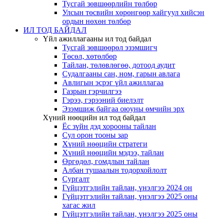
Тусгай зөвшөөрлийн төлбөр
Улсын төсвийн хөрөнгөөр хайгуул хийсэн
ордын нөхөн төлбөр
ИЛ ТОД БАЙДАЛ
Үйл ажиллагааны ил тод байдал
Тусгай зөвшөөрөл эзэмшигч
Төсөл, хөтөлбөр
Тайлан, төлөвлөгөө, дотоод аудит
Судалгааны сан, ном, гарын авлага
Авлигын эсрэг үйл ажиллагаа
Газрын гэрчилгээ
Гэрээ, гэрээний биелэлт
Эзэмшиж байгаа оюуны өмчийн эрх
Хүний нөөцийн ил тод байдал
Ёс зүйн дэд хорооны тайлан
Сул орон тооны зар
Хүний нөөцийн стратеги
Хүний нөөцийн мэдээ, тайлан
Өргөдөл, гомдлын тайлан
Албан тушаалын тодорхойлолт
Сургалт
Гүйцэтгэлийн тайлан, үнэлгээ 2024 он
Гүйцэтгэлийн тайлан, үнэлгээ 2025 оны
хагас жил
Гүйцэтгэлийн тайлан, үнэлгээ 2025 оны