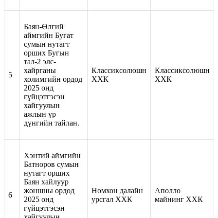
Баян-Өлгий
аймгийн Бугат
сумын нутагт
орших Бугын
тал-2 элс-
хайрганы
Классиксолюшн
Классиксолюшн
5
холимгийн ордод
ХХК
ХХК
2025 онд
гүйцэтгэсэн
хайгуулын
ажлын үр
дүнгийн тайлан.
Хэнтий аймгийн
Батноров сумын
нутагт орших
Баян хайлуур
жоншны ордод
Номхон далайн
Аполло
6
2025 онд
урсгал ХХК
майнинг ХХК
гүйцэтгэсэн
хайгуулын