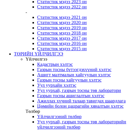
Статистик мэдээ 2023 он
Статистик мэдээ 2022 он
-
Статистик мэдээ 2021 он
Статистик мэдээ 2020 он
Статистик мэдээ 2019 он
Статистик мэдээ 2018 он
Статистик мэдээ 2017 он
Статистик мэдээ 2016 он
Статистик мэдээ 2015 он
ТӨРИЙН ҮЙЛЧИЛГЭЭ
Үйлчилгээ
Кадастрын хэлтэс
Газрын тосны бүтээгдэхүүний хэлтэс
Ашигт малтмалын хайгуулын хэлтэс
Газрын тосны хайгуулын хэлтэс
Уул уурхайн хэлтэс
Уул уурхай, газрын тосны төв лаборатори
Газрын тосны ашиглалтын хэлтэс
Ажиллах хүчний талаар тавигдах шаардлага
Цөмийн болон цацрагийн хяналтын хэлтэс
Төлбөр
Үйлчилгээний төлбөр
Уул уурхай, газрын тосны төв лабораторийн
үйлчилгээний төлбөр