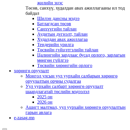
жилийн эцэс
Төсөв, санхүү, худалдан авах ажиллагааны ил тод
байдал
Шилэн дансны мэдээ
Батлагдсан төсөв
Санхүүгийн тайлан
Аудитын дүгнэлт, тайлан
Худалдан авах ажиллагаа
Тендерийн урилга
Төсвийн гүйцэтгэлийн тайлан
Цалингийн зардлаас бусад орлого, зарлагын
мөнгөн гүйлгээ
Төсвийн хөрөнгийн орлого
хөрөнгө оруулалт
Монгол улсын уул уурхайн салбарын хөрөнгө
оруулалтын орчны судалгаа
Уул уурхайн салбарт хөрөнгө оруулалт
шаардлагатай төслийн мэдээлэл
2025 он
2026 он
Ашигт малтмал, уул уурхайн хөрөнгө оруулалтын
гарын авлага
e-zasag.mn