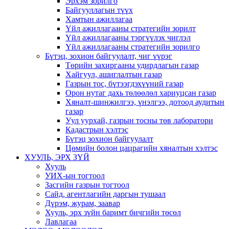
Эрхэм зорилго
Байгууллагын түүх
Хамтын ажиллагаа
Үйл ажиллагааны стратегийн зорилт
Үйл ажиллагааны тэргүүлэх чиглэл
Үйл ажиллагааны стратегийн зорилго
Бүтэц, зохион байгуулалт, чиг үүрэг
Төрийн захиргааны удирдлагын газар
Хайгуул, ашиглалтын газар
Газрын тос, бүтээгдэхүүний газар
Орон нутаг дахь төлөөлөл хариуцсан газар
Хяналт-шинжилгээ, үнэлгээ, дотоод аудитын
газар
Уул уурхай, газрын тосны төв лаборатори
Кадастрын хэлтэс
Бүтэц зохион байгуулалт
Цөмийн болон цацрагийн хяналтын хэлтэс
ХУУЛЬ, ЭРХ ЗҮЙ
Хууль
УИХ-ын тогтоол
Засгийн газрын тогтоол
Сайд, агентлагийн даргын тушаал
Дүрэм, журам, заавар
Хууль, эрх зүйн баримт бичгийн төсөл
Лавлагаа