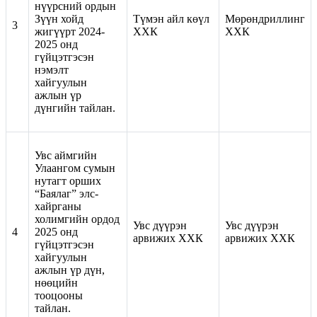
нүүрсний ордын
Зүүн хойд
Түмэн айл көүл
Мөрөндриллинг
3
жигүүрт 2024-
ХХК
ХХК
2025 онд
гүйцэтгэсэн
нэмэлт
хайгуулын
ажлын үр
дүнгийн тайлан.
Увс аймгийн
Улаангом сумын
нутагт орших
“Баялаг” элс-
хайрганы
холимгийн ордод
Увс дүүрэн
Увс дүүрэн
4
2025 онд
арвижих ХХК
арвижих ХХК
гүйцэтгэсэн
хайгуулын
ажлын үр дүн,
нөөцийн
тооцооны
тайлан.