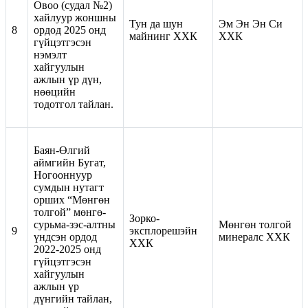
Овоо (судал №2)
хайлуур жоншны
Тун да шун
Эм Эн Эн Си
8
ордод 2025 онд
майнинг ХХК
ХХК
гүйцэтгэсэн
нэмэлт
хайгуулын
ажлын үр дүн,
нөөцийн
тодотгол тайлан.
Баян-Өлгий
аймгийн Бугат,
Ногооннуур
сумдын нутагт
орших “Мөнгөн
толгой” мөнгө-
Зорко-
сурьма-зэс-алтны
Мөнгөн толгой
9
эксплорешэйн
үндсэн ордод
минералс ХХК
ХХК
2022-2025 онд
гүйцэтгэсэн
хайгуулын
ажлын үр
дүнгийн тайлан,