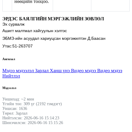
нөөцийн тооцоо.
ЭРДЭС БАЯЛГИЙН МЭРГЭЖЛИЙН ЗӨВЛӨЛ
Эх сурвалж
Ашигт малтмал хайгуулын хэлтэс
ЭБМЗ-ийн асуудал хариуцсан мэргэжилтэн Д.Баасан
Утас:51-263707
Ангилал
Мэдээ мэдээлэл
Зарлал
Ханш үнэ
Видео мэдээ
Видео мэдээ
Нийтлэл
Мэдээлэл
Уншихад: ~2 мин
Үгийн тоо: 309 үг (2192 тэмдэгт)
Уншсан: 1636
Төрөл: Зарлал
Нийтэлсэн: 2026-06-16 15:14:23
Шинэчилсэн: 2026-06-16 15:15:26