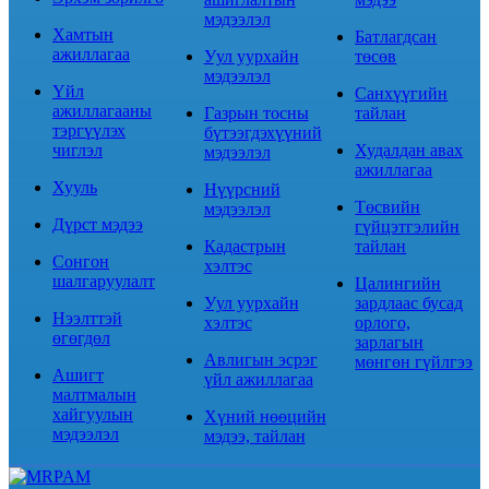
мэдээлэл
Хамтын
Батлагдсан
ажиллагаа
Уул уурхайн
төсөв
мэдээлэл
Үйл
Санхүүгийн
ажиллагааны
Газрын тосны
тайлан
тэргүүлэх
бүтээгдэхүүний
чиглэл
Худалдан авах
мэдээлэл
ажиллагаа
Хууль
Нүүрсний
Төсвийн
мэдээлэл
Дүрст мэдээ
гүйцэтгэлийн
Кадастрын
тайлан
Сонгон
хэлтэс
шалгаруулалт
Цалингийн
Уул уурхайн
зардлаас бусад
Нээлттэй
хэлтэс
орлого,
өгөгдөл
зарлагын
Авлигын эсрэг
мөнгөн гүйлгээ
Ашигт
үйл ажиллагаа
малтмалын
хайгуулын
Хүний нөөцийн
мэдээлэл
мэдээ, тайлан