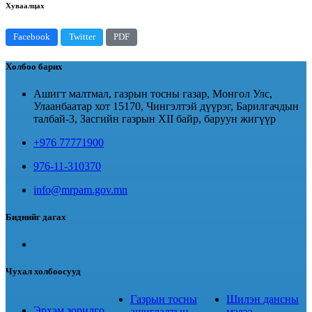
Хуваалцах
Facebook
Twitter
PDF
Холбоо барих
Ашигт малтмал, газрын тосны газар, Монгол Улс,
Улаанбаатар хот 15170, Чингэлтэй дүүрэг, Барилгачдын
талбай-3, Засгийн газрын XII байр, баруун жигүүр
+976 77771900
976-11-310370
info@mrpam.gov.mn
Биднийг дагах
Чухал холбоосууд
Газрын тосны
Шилэн дансны
Эрхэм зорилго
ашиглалтын
мэдээ