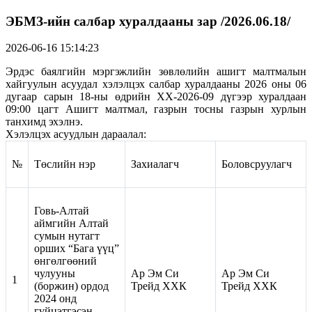
ЭБМЗ-ийн салбар хуралдааны зар /2026.06.18/
2026-06-16 15:14:23
Эрдэс баялгийн мэргэжлийн зөвлөлийн ашигт малтмалын
хайгуулын асуудал хэлэлцэх салбар хуралдааны 2026 оны 06
дугаар сарын 18-ны өдрийн ХХ-2026-09 дүгээр хуралдаан
09:00 цагт Ашигт малтмал, газрын тосны газрын хурлын
танхимд эхэлнэ.
Хэлэлцэх асуудлын дараалал:
№
Төслийн нэр
Захиалагч
Боловсруулагч
Говь-Алтай
аймгийн Алтай
сумын нутагт
орших “Бага үүц”
өнгөлгөөний
чулууны
Ар Эм Си
Ар Эм Си
1
(боржин) ордод
Трейд ХХК
Трейд ХХК
2024 онд
гүйцэтгэсэн