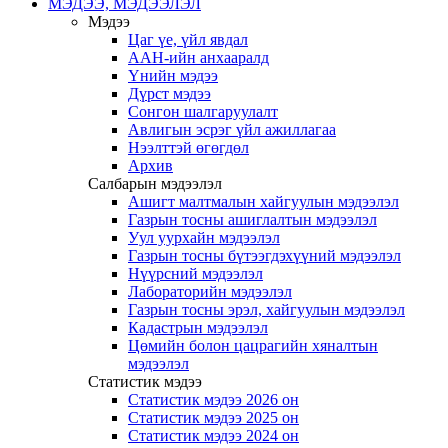
МЭДЭЭ, МЭДЭЭЛЭЛ
Мэдээ
Цаг үе, үйл явдал
ААН-ийн анхааралд
Үнийн мэдээ
Дүрст мэдээ
Сонгон шалгаруулалт
Авлигын эсрэг үйл ажиллагаа
Нээлттэй өгөгдөл
Архив
Салбарын мэдээлэл
Ашигт малтмалын хайгуулын мэдээлэл
Газрын тосны ашиглалтын мэдээлэл
Уул уурхайн мэдээлэл
Газрын тосны бүтээгдэхүүний мэдээлэл
Нүүрсний мэдээлэл
Лабораторийн мэдээлэл
Газрын тосны эрэл, хайгуулын мэдээлэл
Кадастрын мэдээлэл
Цөмийн болон цацрагийн хяналтын
мэдээлэл
Статистик мэдээ
Статистик мэдээ 2026 он
Статистик мэдээ 2025 он
Статистик мэдээ 2024 он