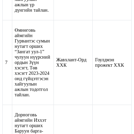
ажлын үр
дүнгийн тайлан.
Өмнөговь
аймгийн
Гурвантэс сумын
нутагт орших
“Зангат уул-1”
чулуун нүүрсний
Жавхлант-Орд
Гоулдмэн
7
ордын Зүүн
ХХК
прожект ХХК
хэсэгт, Төв
хэсэгт 2023-2024
онд гүйцэтгэсэн
хайгуулын
ажлын тодотгол
тайлан.
Дорноговь
аймгийн Иххэт
нутагт орших
Баруун барга-