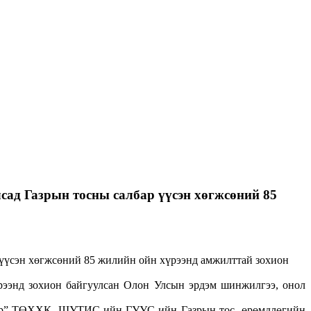
сад Газрын тосны салбар үүсэн хөгжсөний 85
рээнд зохион байгуулсан Олон Улсын эрдэм шинжилгээ, онол
лдвэр” ТӨХХК, ШУТИС-ийн ГУУС-ийн Газрын тос, өрөмдлөгийн