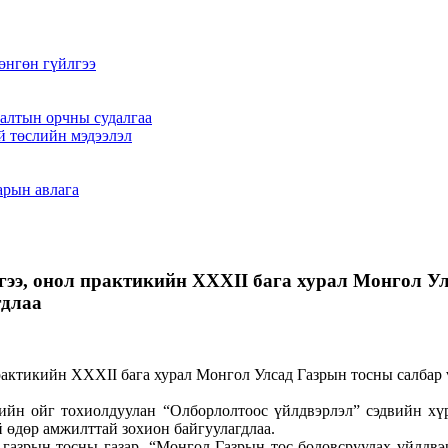
өнгөн гүйлгээ
алтын орчны судалгаа
й төслийн мэдээлэл
арын авлага
ээ, онол практикийн XXXII бага хурал Монгол Ул
гдлаа
ийн ойг тохиолдуулан “Олборлолтоос үйлдвэрлэл” сэдвийн хү
 өдөр амжилттай зохион байгуулагдлаа.
л, газрын тосны газар, “Монгол Газрын тос боловсруулах үй