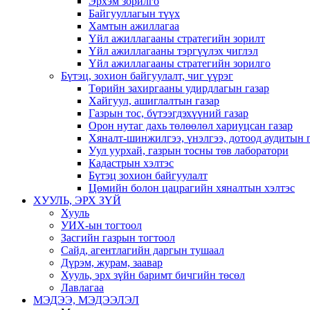
Эрхэм зорилго
Байгууллагын түүх
Хамтын ажиллагаа
Үйл ажиллагааны стратегийн зорилт
Үйл ажиллагааны тэргүүлэх чиглэл
Үйл ажиллагааны стратегийн зорилго
Бүтэц, зохион байгуулалт, чиг үүрэг
Төрийн захиргааны удирдлагын газар
Хайгуул, ашиглалтын газар
Газрын тос, бүтээгдэхүүний газар
Орон нутаг дахь төлөөлөл хариуцсан газар
Хяналт-шинжилгээ, үнэлгээ, дотоод аудитын 
Уул уурхай, газрын тосны төв лаборатори
Кадастрын хэлтэс
Бүтэц зохион байгуулалт
Цөмийн болон цацрагийн хяналтын хэлтэс
ХУУЛЬ, ЭРХ ЗҮЙ
Хууль
УИХ-ын тогтоол
Засгийн газрын тогтоол
Сайд, агентлагийн даргын тушаал
Дүрэм, журам, заавар
Хууль, эрх зүйн баримт бичгийн төсөл
Лавлагаа
МЭДЭЭ, МЭДЭЭЛЭЛ