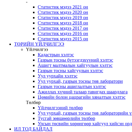
-
Статистик мэдээ 2021 он
Статистик мэдээ 2020 он
Статистик мэдээ 2019 он
Статистик мэдээ 2018 он
Статистик мэдээ 2017 он
Статистик мэдээ 2016 он
Статистик мэдээ 2015 он
ТӨРИЙН ҮЙЛЧИЛГЭЭ
Үйлчилгээ
Кадастрын хэлтэс
Газрын тосны бүтээгдэхүүний хэлтэс
Ашигт малтмалын хайгуулын хэлтэс
Газрын тосны хайгуулын хэлтэс
Уул уурхайн хэлтэс
Уул уурхай, газрын тосны төв лаборатори
Газрын тосны ашиглалтын хэлтэс
Ажиллах хүчний талаар тавигдах шаардлага
Цөмийн болон цацрагийн хяналтын хэлтэс
Төлбөр
Үйлчилгээний төлбөр
Уул уурхай, газрын тосны төв лабораторийн 
Тусгай зөвшөөрлийн төлбөр
Улсын төсвийн хөрөнгөөр хайгуул хийсэн ор
ИЛ ТОД БАЙДАЛ