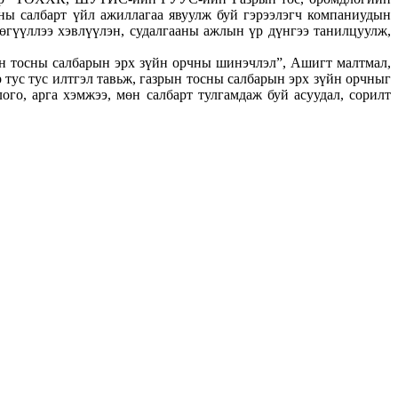
ны салбарт үйл ажиллагаа явуулж буй гэрээлэгч компаниудын
гүүллээ хэвлүүлэн, судалгааны ажлын үр дүнгээ танилцуулж,
н тосны салбарын эрх зүйн орчны шинэчлэл”, Ашигт малтмал,
 тус тус илтгэл тавьж, газрын тосны салбарын эрх зүйн орчныг
го, арга хэмжээ, мөн салбарт тулгамдаж буй асуудал, сорилт