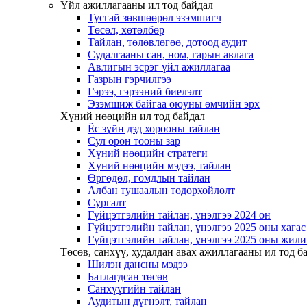
Үйл ажиллагааны ил тод байдал
Тусгай зөвшөөрөл эзэмшигч
Төсөл, хөтөлбөр
Тайлан, төлөвлөгөө, дотоод аудит
Судалгааны сан, ном, гарын авлага
Авлигын эсрэг үйл ажиллагаа
Газрын гэрчилгээ
Гэрээ, гэрээний биелэлт
Эзэмшиж байгаа оюуны өмчийн эрх
Хүний нөөцийн ил тод байдал
Ёс зүйн дэд хорооны тайлан
Сул орон тооны зар
Хүний нөөцийн стратеги
Хүний нөөцийн мэдээ, тайлан
Өргөдөл, гомдлын тайлан
Албан тушаалын тодорхойлолт
Сургалт
Гүйцэтгэлийн тайлан, үнэлгээ 2024 он
Гүйцэтгэлийн тайлан, үнэлгээ 2025 оны хага
Гүйцэтгэлийн тайлан, үнэлгээ 2025 оны жили
Төсөв, санхүү, худалдан авах ажиллагааны ил тод б
Шилэн дансны мэдээ
Батлагдсан төсөв
Санхүүгийн тайлан
Аудитын дүгнэлт, тайлан