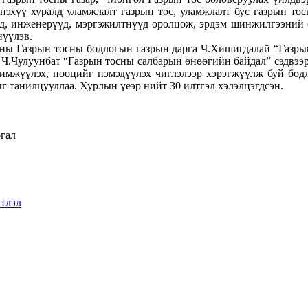
нэхүү хуралд уламжлалт газрын тос, уламжлалт бус газрын тос
, инженерүүд, мэргэжилтнүүд оролцож, эрдэм шинжилгээний ө
нүүлэв.
ны Газрын тосны бодлогын газрын дарга Ч.Хишигдалай “Газры
 Ч.Чулуунбат “Газрын тосны салбарын өнөөгийн байдал” сэдвээр
чимжүүлэх, нөөцийг нэмэдүүлэх чиглэлээр хэрэгжүүлж буй бодло
г танилцууллаа. Хурлын үеэр нийт 30 илтгэл хэлэлцэгдсэн.
ргал
тлэл