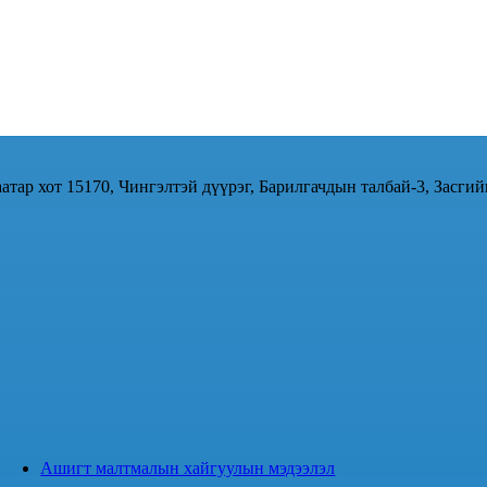
атар хот 15170, Чингэлтэй дүүрэг, Барилгачдын талбай-3, Засгий
Ашигт малтмалын хайгуулын мэдээлэл