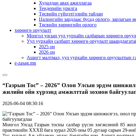
Худалдан авах ажиллагаа
Тендерийн урилга
Төсвийн гүйцэтгэлийн тайлан
Цалингийн зардлаас бусад орлого, зарлагын м
Төсвийн хөрөнгийн орлого
хөрөнгө оруулалт
Монгол улсын уул уурхайн салбарын хөрөнгө оруул
Уул уурхайн салбарт хөрөнгө оруулалт шаардлагата
2025 он
2026 он
Ашигт малтмал, уул уурхайн хөрөнгө оруулалтын г
e-zasag.mn
“Газрын Тос” – 2026” Олон Улсын эрдэм шинжилг
жилийн ойн хүрээнд амжилттай зохион байгуула
2026-06-04 08:30:16
Монгол Улсад Газрын тосны салбар үүсэн хөгжсөний 85 жил
практикийн XXXII бага хурал 2026 оны 05 дугаар сарын 29-ний
Тус хурлыг Аж үйлдвэр, эрдэс баялгийн яам, Ашигт малтма