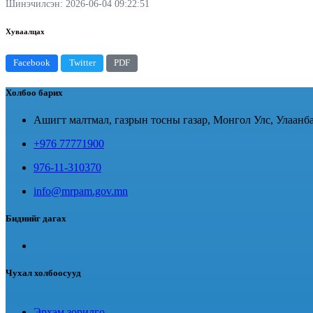
Шинэчилсэн: 2026-06-04 09:22:51
Хуваалцах
Facebook
Twitter
PDF
Холбоо барих
Ашигт малтмал, газрын тосны газар, Монгол Улс, Улаанба
+976 77771900
976-11-310370
info@mrpam.gov.mn
Биднийг дагах
Чухал холбоосууд
Эрхэм зорилго