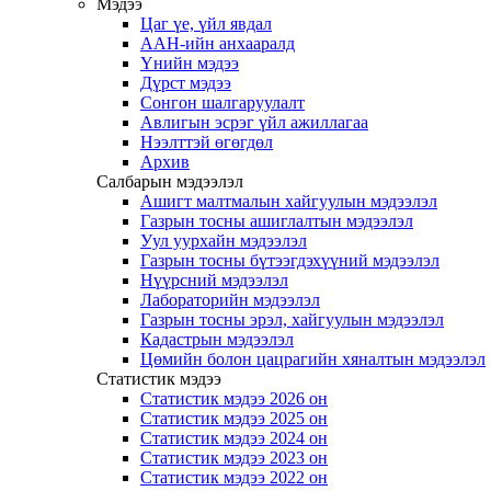
Мэдээ
Цаг үе, үйл явдал
ААН-ийн анхааралд
Үнийн мэдээ
Дүрст мэдээ
Сонгон шалгаруулалт
Авлигын эсрэг үйл ажиллагаа
Нээлттэй өгөгдөл
Архив
Салбарын мэдээлэл
Ашигт малтмалын хайгуулын мэдээлэл
Газрын тосны ашиглалтын мэдээлэл
Уул уурхайн мэдээлэл
Газрын тосны бүтээгдэхүүний мэдээлэл
Нүүрсний мэдээлэл
Лабораторийн мэдээлэл
Газрын тосны эрэл, хайгуулын мэдээлэл
Кадастрын мэдээлэл
Цөмийн болон цацрагийн хяналтын мэдээлэл
Статистик мэдээ
Статистик мэдээ 2026 он
Статистик мэдээ 2025 он
Статистик мэдээ 2024 он
Статистик мэдээ 2023 он
Статистик мэдээ 2022 он