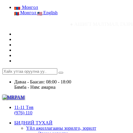
Монгол
Монгол
English
● АШИГТ МАЛТМАЛ, ГАЗРЫН ТОСНЫ ГАЗРЫ
Даваа - Баасан: 08:00 - 18:00
Бямба - Ням: амарна
11-11 Төв
(976) 110
БИДНИЙ ТУХАЙ
Үйл ажиллагааны зорилго, зорилт