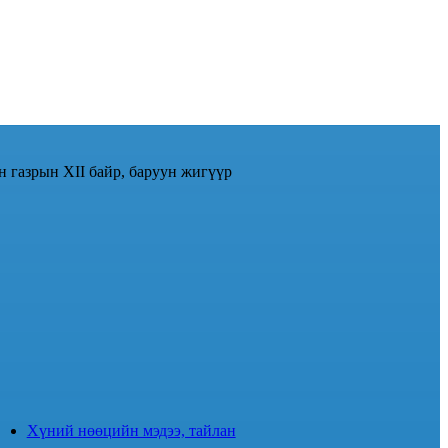
н газрын XII байр, баруун жигүүр
Хүний нөөцийн мэдээ, тайлан