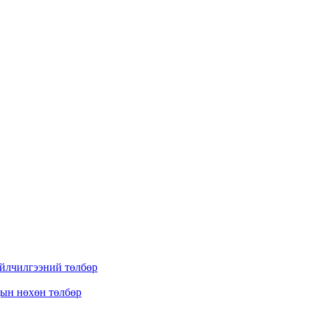
үйлчилгээний төлбөр
дын нөхөн төлбөр