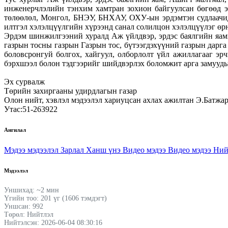
инженерчлэлийн тэнхим хамтран зохион байгуулсан бөгөөд э
төлөөлөл, Монгол, БНЭУ, БНХАУ, ОХУ-ын эрдэмтэн судлаачид
илтгэл хэлэлцүүлгийн хүрээнд санал солилцон хэлэлцүүлэг өр
Эрдэм шинжилгээний хуралд Аж үйлдвэр, эрдэс баялгийн яам
газрын тосны газрын Газрын тос, бүтээгдэхүүний газрын дарга
боловсронгуй болгох, хайгуул, олборлолт үйл ажиллагааг эр
бэрхшээл болон тэдгээрийг шийдвэрлэх боломжит арга замууды
Эх сурвалж
Төрийн захиргааны удирдлагын газар
Олон нийт, хэвлэл мэдээлэл хариуцсан ахлах ажилтан Э.Батжа
Утас:51-263922
Ангилал
Мэдээ мэдээлэл
Зарлал
Ханш үнэ
Видео мэдээ
Видео мэдээ
Ний
Мэдээлэл
Уншихад: ~2 мин
Үгийн тоо: 201 үг (1606 тэмдэгт)
Уншсан: 992
Төрөл: Нийтлэл
Нийтэлсэн: 2026-06-04 08:30:16