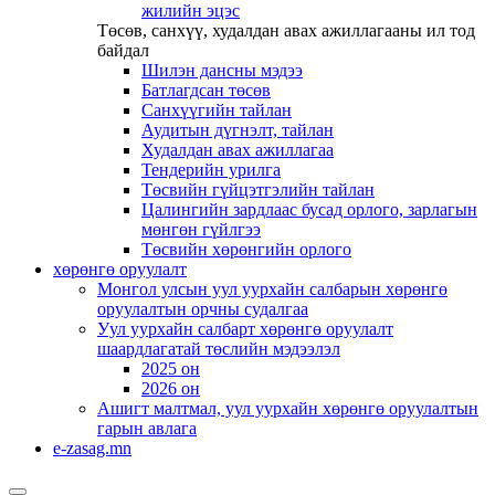
жилийн эцэс
Төсөв, санхүү, худалдан авах ажиллагааны ил тод
байдал
Шилэн дансны мэдээ
Батлагдсан төсөв
Санхүүгийн тайлан
Аудитын дүгнэлт, тайлан
Худалдан авах ажиллагаа
Тендерийн урилга
Төсвийн гүйцэтгэлийн тайлан
Цалингийн зардлаас бусад орлого, зарлагын
мөнгөн гүйлгээ
Төсвийн хөрөнгийн орлого
хөрөнгө оруулалт
Монгол улсын уул уурхайн салбарын хөрөнгө
оруулалтын орчны судалгаа
Уул уурхайн салбарт хөрөнгө оруулалт
шаардлагатай төслийн мэдээлэл
2025 он
2026 он
Ашигт малтмал, уул уурхайн хөрөнгө оруулалтын
гарын авлага
e-zasag.mn