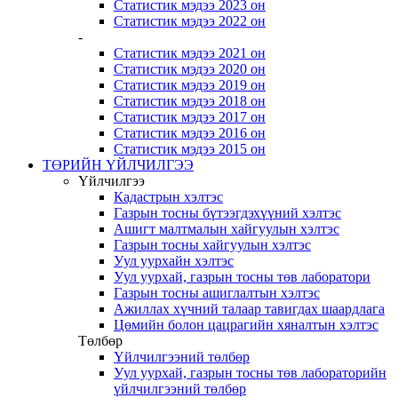
Статистик мэдээ 2023 он
Статистик мэдээ 2022 он
-
Статистик мэдээ 2021 он
Статистик мэдээ 2020 он
Статистик мэдээ 2019 он
Статистик мэдээ 2018 он
Статистик мэдээ 2017 он
Статистик мэдээ 2016 он
Статистик мэдээ 2015 он
ТӨРИЙН ҮЙЛЧИЛГЭЭ
Үйлчилгээ
Кадастрын хэлтэс
Газрын тосны бүтээгдэхүүний хэлтэс
Ашигт малтмалын хайгуулын хэлтэс
Газрын тосны хайгуулын хэлтэс
Уул уурхайн хэлтэс
Уул уурхай, газрын тосны төв лаборатори
Газрын тосны ашиглалтын хэлтэс
Ажиллах хүчний талаар тавигдах шаардлага
Цөмийн болон цацрагийн хяналтын хэлтэс
Төлбөр
Үйлчилгээний төлбөр
Уул уурхай, газрын тосны төв лабораторийн
үйлчилгээний төлбөр