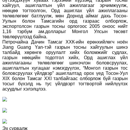
бүтээгдэхүүн хуваах гэрээний хүрээнд газрын тосны
хайгуул, ашиглалтын үйл ажиллагааг эрчимжүүлж,
нөөцөө тогтоолгон, Орд ашиглах үйл ажиллагааны
төлөвлөгөөг батлуулж, мөн Дорнод аймаг дахь Тосон-
Уулын болон Тамсагийн орд газраас олборлож,
экспортолсон газрын тосны орлогоос 2005 оноос нийт
1,16 тэрбум ам.долларыг Монгол Улсын төсөвт
төвлөрүүлээд байна.
Петрочайна Дачин Тамсаг ХХК-ийн ерөнхийлөгч ноён
Jiang Guang Yan-тэй газрын тосны хайгуулын шинэ
талбайд хөрөнгө оруулалт хийх боломжийг судлах,
газрын нөөцийн тодотгол хийх, Орд ашиглах үйл
ажиллагааны төлөвлөгөөг шинэчлэн боловсруулах,
ашиглалтын хугацааг нэмэгдүүлэх, “Монгол газрын тос
боловсруулах үйлдвэр” ашиглалтад орох үед Тосон-Уул
XIX болон Тамсаг XXI талбайгаас олборлож буй газрын
тосыг бүхэлд нь тус үйлдвэрт тогтвортой нийлүүлэх
асуудлыг хэлэлцлээ.
Эх сурвалж