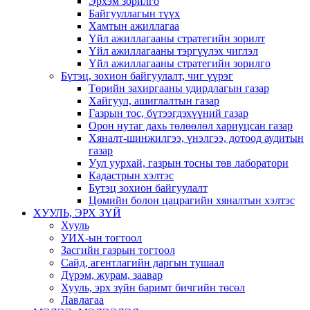
Эрхэм зорилго
Байгууллагын түүх
Хамтын ажиллагаа
Үйл ажиллагааны стратегийн зорилт
Үйл ажиллагааны тэргүүлэх чиглэл
Үйл ажиллагааны стратегийн зорилго
Бүтэц, зохион байгуулалт, чиг үүрэг
Төрийн захиргааны удирдлагын газар
Хайгуул, ашиглалтын газар
Газрын тос, бүтээгдэхүүний газар
Орон нутаг дахь төлөөлөл хариуцсан газар
Хяналт-шинжилгээ, үнэлгээ, дотоод аудитын
газар
Уул уурхай, газрын тосны төв лаборатори
Кадастрын хэлтэс
Бүтэц зохион байгуулалт
Цөмийн болон цацрагийн хяналтын хэлтэс
ХУУЛЬ, ЭРХ ЗҮЙ
Хууль
УИХ-ын тогтоол
Засгийн газрын тогтоол
Сайд, агентлагийн даргын тушаал
Дүрэм, журам, заавар
Хууль, эрх зүйн баримт бичгийн төсөл
Лавлагаа