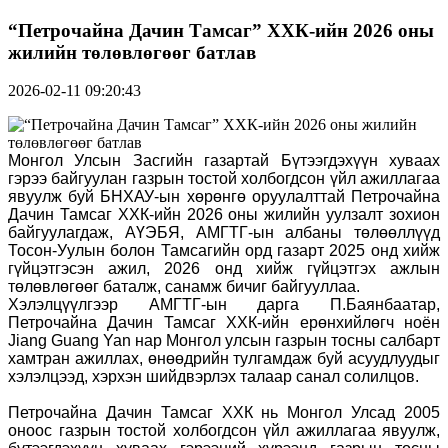
“Петрочайна Дачин Тамсаг” ХХК-ийн 2026 оны
жилийн төлөвлөгөөг батлав
2026-02-11 09:20:43
Монгол Улсын Засгийн газартай Бүтээгдэхүүн хуваах
гэрээ байгуулан газрын тостой холбогдсон үйл ажиллагаа
явуулж буй БНХАУ-ын хөрөнгө оруулалттай Петрочайна
Дачин Тамсаг ХХК-ийн 2026 оны жилийн уулзалт зохион
байгуулагдаж, АҮЭБЯ, АМГТГ-ын албаны төлөөллүүд
Тосон-Уулын болон Тамсагийн орд газарт 2025 онд хийж
гүйцэтгэсэн ажил, 2026 онд хийж гүйцэтгэх ажлын
төлөвлөгөөг баталж, санамж бичиг байгууллаа.
Хэлэлцүүлгээр АМГТГ-ын дарга П.Баянбаатар,
Петрочайна Дачин Тамсаг ХХК-ийн ерөнхийлөгч ноён
Jiang Guang Yan нар Монгол улсын газрын тосны салбарт
хамтран ажиллах, өнөөдрийн тулгамдаж буй асуудлуудыг
хэлэлцээд, хэрхэн шийдвэрлэх талаар санал солилцов.
Петрочайна Дачин Тамсаг ХХК нь Монгол Улсад 2005
оноос газрын тостой холбогдсон үйл ажиллагаа явуулж,