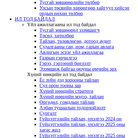
Тусгай зөвшөөрлийн төлбөр
Улсын төсвийн хөрөнгөөр хайгуул хийсэн
ордын нөхөн төлбөр
ИЛ ТОД БАЙДАЛ
Үйл ажиллагааны ил тод байдал
Тусгай зөвшөөрөл эзэмшигч
Төсөл, хөтөлбөр
Тайлан, төлөвлөгөө, дотоод аудит
Судалгааны сан, ном, гарын авлага
Авлигын эсрэг үйл ажиллагаа
Газрын гэрчилгээ
Гэрээ, гэрээний биелэлт
Эзэмшиж байгаа оюуны өмчийн эрх
Хүний нөөцийн ил тод байдал
Ёс зүйн дэд хорооны тайлан
Сул орон тооны зар
Хүний нөөцийн стратеги
Хүний нөөцийн мэдээ, тайлан
Өргөдөл, гомдлын тайлан
Албан тушаалын тодорхойлолт
Сургалт
Гүйцэтгэлийн тайлан, үнэлгээ 2024 он
Гүйцэтгэлийн тайлан, үнэлгээ 2025 оны
хагас жил
Гүйцэтгэлийн тайлан, үнэлгээ 2025 оны