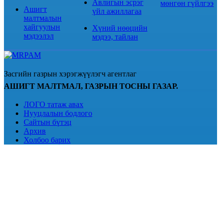
Авлигын эсрэг
мөнгөн гүйлгээ
Ашигт
үйл ажиллагаа
малтмалын
хайгуулын
Хүний нөөцийн
мэдээлэл
мэдээ, тайлан
Засгийн газрын хэрэгжүүлэгч агентлаг
АШИГТ МАЛТМАЛ, ГАЗРЫН ТОСНЫ ГАЗАР.
ЛОГО татаж авах
Нууцлалын бодлого
Сайтын бүтэц
Архив
Холбоо барих