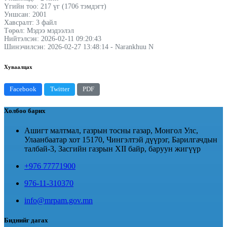
Үгийн тоо: 217 үг (1706 тэмдэгт)
Уншсан: 2001
Хавсралт: 3 файл
Төрөл: Мэдээ мэдээлэл
Нийтэлсэн: 2026-02-11 09:20:43
Шинэчилсэн: 2026-02-27 13:48:14 - Narankhuu N
Хуваалцах
Facebook
Twitter
PDF
Холбоо барих
Ашигт малтмал, газрын тосны газар, Монгол Улс,
Улаанбаатар хот 15170, Чингэлтэй дүүрэг, Барилгачдын
талбай-3, Засгийн газрын XII байр, баруун жигүүр
+976 77771900
976-11-310370
info@mrpam.gov.mn
Биднийг дагах