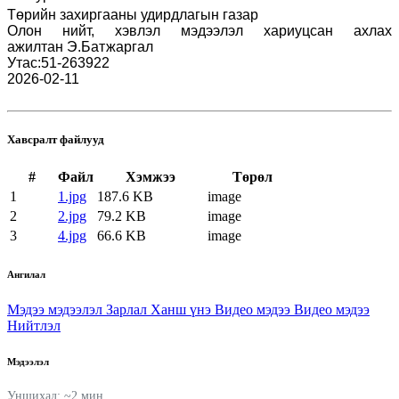
Төрийн захиргааны удирдлагын газар
Олон нийт, хэвлэл мэдээлэл хариуцсан ахлах
ажилтан
Э.Батжаргал
Утас:51-263922
2026-02-11
Хавсралт файлууд
#
Файл
Хэмжээ
Төрөл
1
1.jpg
187.6 KB
image
2
2.jpg
79.2 KB
image
3
4.jpg
66.6 KB
image
Ангилал
Мэдээ мэдээлэл
Зарлал
Ханш үнэ
Видео мэдээ
Видео мэдээ
Нийтлэл
Мэдээлэл
Уншихад: ~2 мин