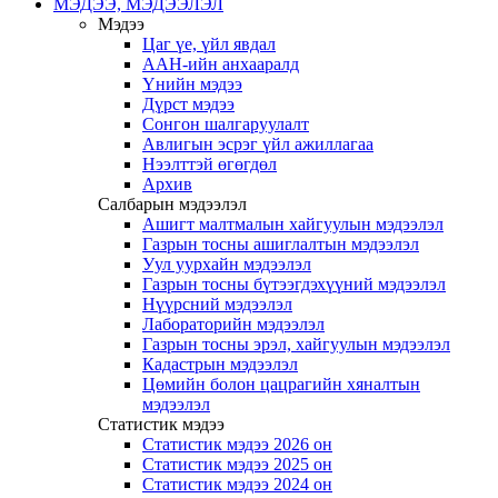
МЭДЭЭ, МЭДЭЭЛЭЛ
Мэдээ
Цаг үе, үйл явдал
ААН-ийн анхааралд
Үнийн мэдээ
Дүрст мэдээ
Сонгон шалгаруулалт
Авлигын эсрэг үйл ажиллагаа
Нээлттэй өгөгдөл
Архив
Салбарын мэдээлэл
Ашигт малтмалын хайгуулын мэдээлэл
Газрын тосны ашиглалтын мэдээлэл
Уул уурхайн мэдээлэл
Газрын тосны бүтээгдэхүүний мэдээлэл
Нүүрсний мэдээлэл
Лабораторийн мэдээлэл
Газрын тосны эрэл, хайгуулын мэдээлэл
Кадастрын мэдээлэл
Цөмийн болон цацрагийн хяналтын
мэдээлэл
Статистик мэдээ
Статистик мэдээ 2026 он
Статистик мэдээ 2025 он
Статистик мэдээ 2024 он