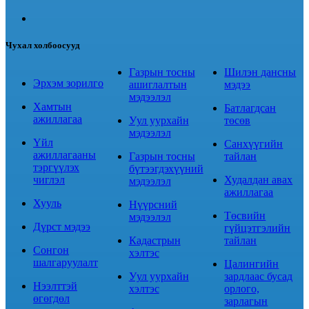
Чухал холбоосууд
Газрын тосны
Шилэн дансны
Эрхэм зорилго
ашиглалтын
мэдээ
мэдээлэл
Хамтын
Батлагдсан
ажиллагаа
Уул уурхайн
төсөв
мэдээлэл
Үйл
Санхүүгийн
ажиллагааны
Газрын тосны
тайлан
тэргүүлэх
бүтээгдэхүүний
чиглэл
Худалдан авах
мэдээлэл
ажиллагаа
Хууль
Нүүрсний
Төсвийн
мэдээлэл
Дүрст мэдээ
гүйцэтгэлийн
Кадастрын
тайлан
Сонгон
хэлтэс
шалгаруулалт
Цалингийн
Уул уурхайн
зардлаас бусад
Нээлттэй
хэлтэс
орлого,
өгөгдөл
зарлагын