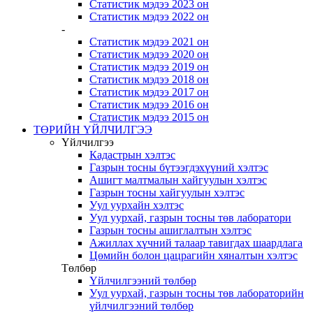
Статистик мэдээ 2023 он
Статистик мэдээ 2022 он
-
Статистик мэдээ 2021 он
Статистик мэдээ 2020 он
Статистик мэдээ 2019 он
Статистик мэдээ 2018 он
Статистик мэдээ 2017 он
Статистик мэдээ 2016 он
Статистик мэдээ 2015 он
ТӨРИЙН ҮЙЛЧИЛГЭЭ
Үйлчилгээ
Кадастрын хэлтэс
Газрын тосны бүтээгдэхүүний хэлтэс
Ашигт малтмалын хайгуулын хэлтэс
Газрын тосны хайгуулын хэлтэс
Уул уурхайн хэлтэс
Уул уурхай, газрын тосны төв лаборатори
Газрын тосны ашиглалтын хэлтэс
Ажиллах хүчний талаар тавигдах шаардлага
Цөмийн болон цацрагийн хяналтын хэлтэс
Төлбөр
Үйлчилгээний төлбөр
Уул уурхай, газрын тосны төв лабораторийн
үйлчилгээний төлбөр