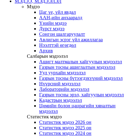
МЭДЭЭ, МЭДЭЭЛЭЛ
Мэдээ
Цаг үе, үйл явдал
ААН-ийн анхааралд
Үнийн мэдээ
Дүрст мэдээ
Сонгон шалгаруулалт
Авлигын эсрэг үйл ажиллагаа
Нээлттэй өгөгдөл
Архив
Салбарын мэдээлэл
Ашигт малтмалын хайгуулын мэдээлэл
Газрын тосны ашиглалтын мэдээлэл
Уул уурхайн мэдээлэл
Газрын тосны бүтээгдэхүүний мэдээлэл
Нүүрсний мэдээлэл
Лабораторийн мэдээлэл
Газрын тосны эрэл, хайгуулын мэдээлэл
Кадастрын мэдээлэл
Цөмийн болон цацрагийн хяналтын
мэдээлэл
Статистик мэдээ
Статистик мэдээ 2026 он
Статистик мэдээ 2025 он
Статистик мэдээ 2024 он