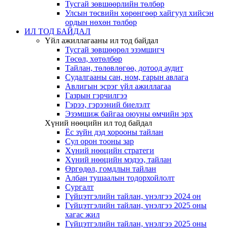
Тусгай зөвшөөрлийн төлбөр
Улсын төсвийн хөрөнгөөр хайгуул хийсэн
ордын нөхөн төлбөр
ИЛ ТОД БАЙДАЛ
Үйл ажиллагааны ил тод байдал
Тусгай зөвшөөрөл эзэмшигч
Төсөл, хөтөлбөр
Тайлан, төлөвлөгөө, дотоод аудит
Судалгааны сан, ном, гарын авлага
Авлигын эсрэг үйл ажиллагаа
Газрын гэрчилгээ
Гэрээ, гэрээний биелэлт
Эзэмшиж байгаа оюуны өмчийн эрх
Хүний нөөцийн ил тод байдал
Ёс зүйн дэд хорооны тайлан
Сул орон тооны зар
Хүний нөөцийн стратеги
Хүний нөөцийн мэдээ, тайлан
Өргөдөл, гомдлын тайлан
Албан тушаалын тодорхойлолт
Сургалт
Гүйцэтгэлийн тайлан, үнэлгээ 2024 он
Гүйцэтгэлийн тайлан, үнэлгээ 2025 оны
хагас жил
Гүйцэтгэлийн тайлан, үнэлгээ 2025 оны