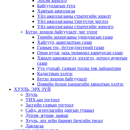
Эрхэм зорилго
Байгууллагын түүх
Хамтын ажиллагаа
Үйл ажиллагааны стратегийн зорилт
Үйл ажиллагааны тэргүүлэх чиглэл
Үйл ажиллагааны стратегийн зорилго
Бүтэц, зохион байгуулалт, чиг үүрэг
Төрийн захиргааны удирдлагын газар
Хайгуул, ашиглалтын газар
Газрын тос, бүтээгдэхүүний газар
Орон нутаг дахь төлөөлөл хариуцсан газар
Хяналт-шинжилгээ, үнэлгээ, дотоод аудитын
газар
Уул уурхай, газрын тосны төв лаборатори
Кадастрын хэлтэс
Бүтэц зохион байгуулалт
Цөмийн болон цацрагийн хяналтын хэлтэс
ХУУЛЬ, ЭРХ ЗҮЙ
Хууль
УИХ-ын тогтоол
Засгийн газрын тогтоол
Сайд, агентлагийн даргын тушаал
Дүрэм, журам, заавар
Хууль, эрх зүйн баримт бичгийн төсөл
Лавлагаа