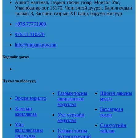
Ашигт малтмал, газрын тосны газар, Монгол Улс,
Улаанбаатар хот 15170, Чингэлтэй дүүрэг, Барилгачдын
талбай-3, Засгийн газрын XII байр, баруун жигүүр
+976 77771900
976-11-310370
info@mrpam.gov.mn
Биднийг дагах
Чухал холбоосууд
Газрын тосны
Шилэн дансны
Эрхэм зорилго
ашиглалтын
мэдээ
мэдээлэл
Хамтын
Батлагдсан
ажиллагаа
Уул уурхайн
төсөв
мэдээлэл
Үйл
Санхүүгийн
ажиллагааны
Газрын тосны
тайлан
тэргүүлэх
бүтээгдэхүүний