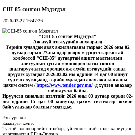
СШ-85 сонгон Мэдэгдэл
2026-02-27 16:47:26
“СШ-85 сонгон
Мэдэгдэл
”
Аж ахуй нэгжүүдийн анхааралд
Т
өрийн худалдан авах ажиллагааны газ
раас 2026 оны 02
дугаар сарын 27-ны өдөр доорх мэдэгдэл гарсантай
холбоотой “СШ-85” дугаартай
ашигт малтмалын
хайгуулын тусгай зөвшөөрөл олгох сонгон
шалгаруулалтад оролцох аж ахуйн нэгжүүдийг санал
ирүүлэх
хугацааг 2026.03.02-ны өдрийн 14 цаг 00 минут
хүртэлх хугацаанд төрийн худалдан авах ажиллагааны
цахим систем /
https://www.tender.gov.mn/
-д хүлээн авахаар
хойшлуулж байна.
И
рүүлсэн саналын нээлтийг 2026 оны 0
3
дугаар сарын
02
-
ны өдрийн 15 цаг 00 минутад цахим системээр зохион
байгуула
хаар болсныг мэдэгдье
.
Эх сурвалж
Кадастрын хэлтэс
Тусгай зөвшөөрлийн төлбөр, үйлчилгээний хөлс хариуцсан
мэргэжилтэн Г.Ган-Эрдэнэ