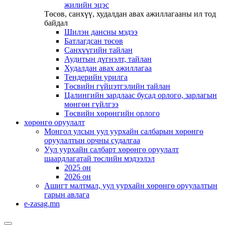
жилийн эцэс
Төсөв, санхүү, худалдан авах ажиллагааны ил тод
байдал
Шилэн дансны мэдээ
Батлагдсан төсөв
Санхүүгийн тайлан
Аудитын дүгнэлт, тайлан
Худалдан авах ажиллагаа
Тендерийн урилга
Төсвийн гүйцэтгэлийн тайлан
Цалингийн зардлаас бусад орлого, зарлагын
мөнгөн гүйлгээ
Төсвийн хөрөнгийн орлого
хөрөнгө оруулалт
Монгол улсын уул уурхайн салбарын хөрөнгө
оруулалтын орчны судалгаа
Уул уурхайн салбарт хөрөнгө оруулалт
шаардлагатай төслийн мэдээлэл
2025 он
2026 он
Ашигт малтмал, уул уурхайн хөрөнгө оруулалтын
гарын авлага
e-zasag.mn