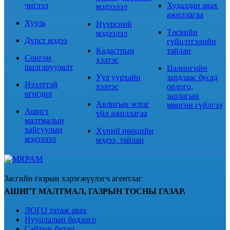
чиглэл
Худалдан авах
мэдээлэл
ажиллагаа
Хууль
Нүүрсний
Төсвийн
мэдээлэл
Дүрст мэдээ
гүйцэтгэлийн
Кадастрын
тайлан
Сонгон
хэлтэс
шалгаруулалт
Цалингийн
Уул уурхайн
зардлаас бусад
Нээлттэй
хэлтэс
орлого,
өгөгдөл
зарлагын
Авлигын эсрэг
мөнгөн гүйлгээ
Ашигт
үйл ажиллагаа
малтмалын
хайгуулын
Хүний нөөцийн
мэдээлэл
мэдээ, тайлан
Засгийн газрын хэрэгжүүлэгч агентлаг
АШИГТ МАЛТМАЛ, ГАЗРЫН ТОСНЫ ГАЗАР.
ЛОГО татаж авах
Нууцлалын бодлого
Сайтын бүтэц