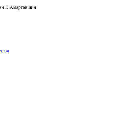
тэн Э.Амартөвшин
тлэл