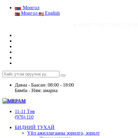
Монгол
Монгол
English
● АШИГТ МАЛТМАЛ, ГАЗРЫН ТОСНЫ ГАЗР
Даваа - Баасан: 08:00 - 18:00
Бямба - Ням: амарна
11-11 Төв
(976) 110
БИДНИЙ ТУХАЙ
Үйл ажиллагааны зорилго, зорилт