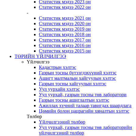
Статистик мэдээ 2023 он
Статистик мэдээ 2022 он
-
Статистик мэдээ 2021 он
Статистик мэдээ 2020 он
Статистик мэдээ 2019 он
Статистик мэдээ 2018 он
Статистик мэдээ 2017 он
Статистик мэдээ 2016 он
Статистик мэдээ 2015 он
ТӨРИЙН ҮЙЛЧИЛГЭЭ
Үйлчилгээ
Кадастрын хэлтэс
Газрын тосны бүтээгдэхүүний хэлтэс
Ашигт малтмалын хайгуулын хэлтэс
Газрын тосны хайгуулын хэлтэс
Уул уурхайн хэлтэс
Уул уурхай, газрын тосны төв лаборатори
Газрын тосны ашиглалтын хэлтэс
Ажиллах хүчний талаар тавигдах шаардлага
Цөмийн болон цацрагийн хяналтын хэлтэс
Төлбөр
Үйлчилгээний төлбөр
Уул уурхай, газрын тосны төв лабораторийн
үйлчилгээний төлбөр