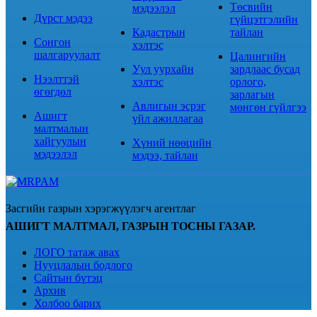
Төсвийн
мэдээлэл
Дүрст мэдээ
гүйцэтгэлийн
Кадастрын
тайлан
Сонгон
хэлтэс
шалгаруулалт
Цалингийн
Уул уурхайн
зардлаас бусад
Нээлттэй
хэлтэс
орлого,
өгөгдөл
зарлагын
Авлигын эсрэг
мөнгөн гүйлгээ
Ашигт
үйл ажиллагаа
малтмалын
хайгуулын
Хүний нөөцийн
мэдээлэл
мэдээ, тайлан
Засгийн газрын хэрэгжүүлэгч агентлаг
АШИГТ МАЛТМАЛ, ГАЗРЫН ТОСНЫ ГАЗАР.
ЛОГО татаж авах
Нууцлалын бодлого
Сайтын бүтэц
Архив
Холбоо барих