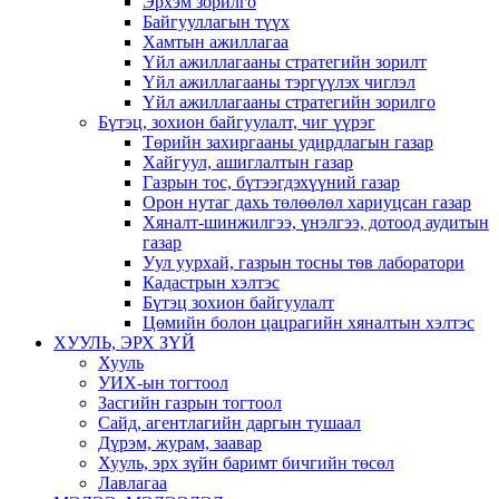
Эрхэм зорилго
Байгууллагын түүх
Хамтын ажиллагаа
Үйл ажиллагааны стратегийн зорилт
Үйл ажиллагааны тэргүүлэх чиглэл
Үйл ажиллагааны стратегийн зорилго
Бүтэц, зохион байгуулалт, чиг үүрэг
Төрийн захиргааны удирдлагын газар
Хайгуул, ашиглалтын газар
Газрын тос, бүтээгдэхүүний газар
Орон нутаг дахь төлөөлөл хариуцсан газар
Хяналт-шинжилгээ, үнэлгээ, дотоод аудитын
газар
Уул уурхай, газрын тосны төв лаборатори
Кадастрын хэлтэс
Бүтэц зохион байгуулалт
Цөмийн болон цацрагийн хяналтын хэлтэс
ХУУЛЬ, ЭРХ ЗҮЙ
Хууль
УИХ-ын тогтоол
Засгийн газрын тогтоол
Сайд, агентлагийн даргын тушаал
Дүрэм, журам, заавар
Хууль, эрх зүйн баримт бичгийн төсөл
Лавлагаа