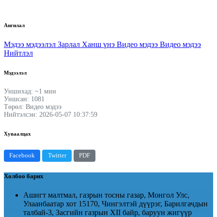
Ангилал
Мэдээ мэдээлэл
Зарлал
Ханш үнэ
Видео мэдээ
Видео мэдээ
Нийтлэл
Мэдээлэл
Уншихад: ~1 мин
Уншсан: 1081
Төрөл: Видео мэдээ
Нийтэлсэн: 2026-05-07 10:37:59
Хуваалцах
Facebook
Twitter
PDF
Холбоо барих
Ашигт малтмал, газрын тосны газар, Монгол Улс,
Улаанбаатар хот 15170, Чингэлтэй дүүрэг, Барилгачдын
талбай-3, Засгийн газрын XII байр, баруун жигүүр