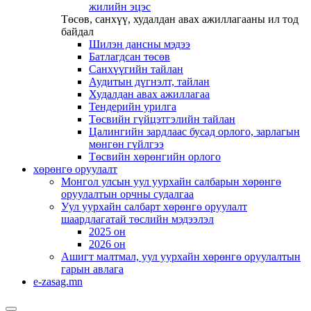
жилийн эцэс
Төсөв, санхүү, худалдан авах ажиллагааны ил тод
байдал
Шилэн дансны мэдээ
Батлагдсан төсөв
Санхүүгийн тайлан
Аудитын дүгнэлт, тайлан
Худалдан авах ажиллагаа
Тендерийн урилга
Төсвийн гүйцэтгэлийн тайлан
Цалингийн зардлаас бусад орлого, зарлагын
мөнгөн гүйлгээ
Төсвийн хөрөнгийн орлого
хөрөнгө оруулалт
Монгол улсын уул уурхайн салбарын хөрөнгө
оруулалтын орчны судалгаа
Уул уурхайн салбарт хөрөнгө оруулалт
шаардлагатай төслийн мэдээлэл
2025 он
2026 он
Ашигт малтмал, уул уурхайн хөрөнгө оруулалтын
гарын авлага
e-zasag.mn