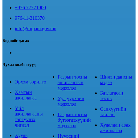
+976 77771900
976-11-310370
info@mrpam.gov.mn
Биднийг дагах
Чухал холбоосууд
Газрын тосны
Шилэн дансны
Эрхэм зорилго
ашиглалтын
мэдээ
мэдээлэл
Хамтын
Батлагдсан
ажиллагаа
Уул уурхайн
төсөв
мэдээлэл
Үйл
Санхүүгийн
ажиллагааны
Газрын тосны
тайлан
тэргүүлэх
бүтээгдэхүүний
чиглэл
Худалдан авах
мэдээлэл
ажиллагаа
Хууль
Нүүрсний