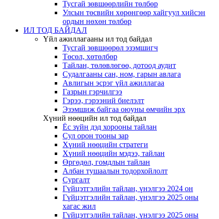
Тусгай зөвшөөрлийн төлбөр
Улсын төсвийн хөрөнгөөр хайгуул хийсэн
ордын нөхөн төлбөр
ИЛ ТОД БАЙДАЛ
Үйл ажиллагааны ил тод байдал
Тусгай зөвшөөрөл эзэмшигч
Төсөл, хөтөлбөр
Тайлан, төлөвлөгөө, дотоод аудит
Судалгааны сан, ном, гарын авлага
Авлигын эсрэг үйл ажиллагаа
Газрын гэрчилгээ
Гэрээ, гэрээний биелэлт
Эзэмшиж байгаа оюуны өмчийн эрх
Хүний нөөцийн ил тод байдал
Ёс зүйн дэд хорооны тайлан
Сул орон тооны зар
Хүний нөөцийн стратеги
Хүний нөөцийн мэдээ, тайлан
Өргөдөл, гомдлын тайлан
Албан тушаалын тодорхойлолт
Сургалт
Гүйцэтгэлийн тайлан, үнэлгээ 2024 он
Гүйцэтгэлийн тайлан, үнэлгээ 2025 оны
хагас жил
Гүйцэтгэлийн тайлан, үнэлгээ 2025 оны