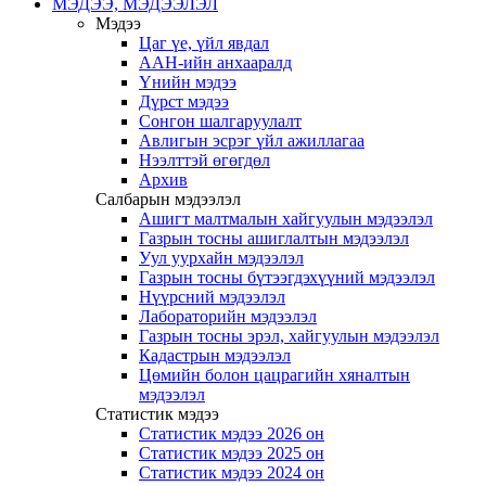
МЭДЭЭ, МЭДЭЭЛЭЛ
Мэдээ
Цаг үе, үйл явдал
ААН-ийн анхааралд
Үнийн мэдээ
Дүрст мэдээ
Сонгон шалгаруулалт
Авлигын эсрэг үйл ажиллагаа
Нээлттэй өгөгдөл
Архив
Салбарын мэдээлэл
Ашигт малтмалын хайгуулын мэдээлэл
Газрын тосны ашиглалтын мэдээлэл
Уул уурхайн мэдээлэл
Газрын тосны бүтээгдэхүүний мэдээлэл
Нүүрсний мэдээлэл
Лабораторийн мэдээлэл
Газрын тосны эрэл, хайгуулын мэдээлэл
Кадастрын мэдээлэл
Цөмийн болон цацрагийн хяналтын
мэдээлэл
Статистик мэдээ
Статистик мэдээ 2026 он
Статистик мэдээ 2025 он
Статистик мэдээ 2024 он