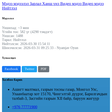
Мэдээ мэдээлэл
Зарлал
Ханш үнэ
Видео мэдээ
Видео мэдээ
Нийтлэл
Мэдээлэл
Уншихад: ~3 мин
Үгийн тоо: 582 үг (4290 тэмдэгт)
Уншсан: 1488
Төрөл: Нийтлэл
Нийтэлсэн: 2026-03-30 15:54:11
Шинэчилсэн: 2026-03-31 09:25:33 - Nyamjav Oyun
Хуваалцах
Facebook
Twitter
PDF
Холбоо барих
Ашигт малтмал, газрын тосны газар, Монгол Улс,
Улаанбаатар хот 15170, Чингэлтэй дүүрэг, Барилгачдын
талбай-3, Засгийн газрын XII байр, баруун жигүүр
+976 77771900