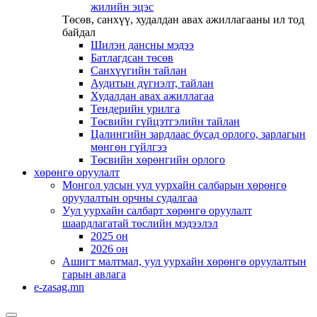
жилийн эцэс
Төсөв, санхүү, худалдан авах ажиллагааны ил тод
байдал
Шилэн дансны мэдээ
Батлагдсан төсөв
Санхүүгийн тайлан
Аудитын дүгнэлт, тайлан
Худалдан авах ажиллагаа
Тендерийн урилга
Төсвийн гүйцэтгэлийн тайлан
Цалингийн зардлаас бусад орлого, зарлагын
мөнгөн гүйлгээ
Төсвийн хөрөнгийн орлого
хөрөнгө оруулалт
Монгол улсын уул уурхайн салбарын хөрөнгө
оруулалтын орчны судалгаа
Уул уурхайн салбарт хөрөнгө оруулалт
шаардлагатай төслийн мэдээлэл
2025 он
2026 он
Ашигт малтмал, уул уурхайн хөрөнгө оруулалтын
гарын авлага
e-zasag.mn