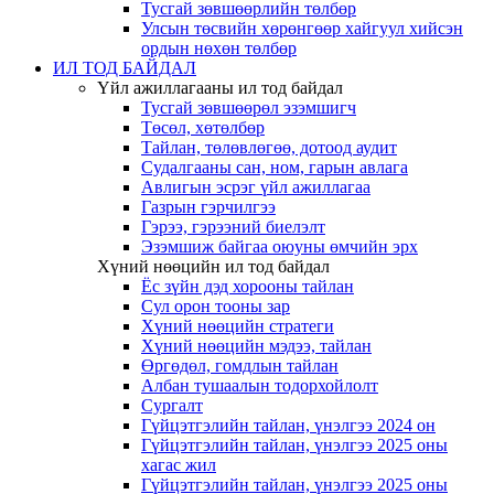
Тусгай зөвшөөрлийн төлбөр
Улсын төсвийн хөрөнгөөр хайгуул хийсэн
ордын нөхөн төлбөр
ИЛ ТОД БАЙДАЛ
Үйл ажиллагааны ил тод байдал
Тусгай зөвшөөрөл эзэмшигч
Төсөл, хөтөлбөр
Тайлан, төлөвлөгөө, дотоод аудит
Судалгааны сан, ном, гарын авлага
Авлигын эсрэг үйл ажиллагаа
Газрын гэрчилгээ
Гэрээ, гэрээний биелэлт
Эзэмшиж байгаа оюуны өмчийн эрх
Хүний нөөцийн ил тод байдал
Ёс зүйн дэд хорооны тайлан
Сул орон тооны зар
Хүний нөөцийн стратеги
Хүний нөөцийн мэдээ, тайлан
Өргөдөл, гомдлын тайлан
Албан тушаалын тодорхойлолт
Сургалт
Гүйцэтгэлийн тайлан, үнэлгээ 2024 он
Гүйцэтгэлийн тайлан, үнэлгээ 2025 оны
хагас жил
Гүйцэтгэлийн тайлан, үнэлгээ 2025 оны