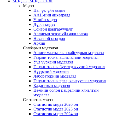
МЭДЭЭ, МЭДЭЭЛЭЛ
Мэдээ
Цаг үе, үйл явдал
ААН-ийн анхааралд
Үнийн мэдээ
Дүрст мэдээ
Сонгон шалгаруулалт
Авлигын эсрэг үйл ажиллагаа
Нээлттэй өгөгдөл
Архив
Салбарын мэдээлэл
Ашигт малтмалын хайгуулын мэдээлэл
Газрын тосны ашиглалтын мэдээлэл
Уул уурхайн мэдээлэл
Газрын тосны бүтээгдэхүүний мэдээлэл
Нүүрсний мэдээлэл
Лабораторийн мэдээлэл
Газрын тосны эрэл, хайгуулын мэдээлэл
Кадастрын мэдээлэл
Цөмийн болон цацрагийн хяналтын
мэдээлэл
Статистик мэдээ
Статистик мэдээ 2026 он
Статистик мэдээ 2025 он
Статистик мэдээ 2024 он