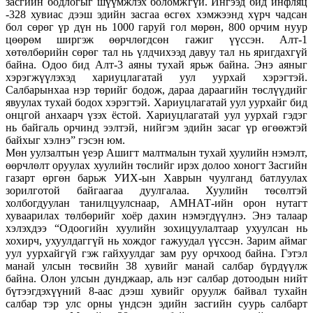
засгийн бодлогыг шүүмжлэх боломжгүй. Ингээд бид инфляц
-328 хувиас дээш эдийн засгаа өсгөх хэмжээнд хүрч чадсан
бол сөрөг үр дүн нь 1000 гаруй гол мөрөн, 800 орчим нуур
цөөрөм ширгэж өөрчлөгдсөн гажиг үүссэн. Алт-1
хөтөлбөрийн сөрөг тал нь үлдчихээд давуу тал нь яригдахгүй
байна. Одоо бид Алт-3 аяны тухай ярьж байна. Энэ аяныг
хэрэгжүүлэхэд хариуцлагатай уул уурхай хэрэгтэй.
Салбарынхаа нэр төрийг бодож, дараа дараагийн төслүүдийг
явуулах тухай бодох хэрэгтэй. Хариуцлагатай уул уурхайг бид
онцгой анхаарч үзэх ёстой. Хариуцлагатай уул уурхай гэдэг
нь байгаль орчинд ээлтэй, нийгэм эдийн засаг үр өгөөжтэй
байхыг хэлнэ” гэсэн юм.
Мөн уулзалтын үеэр Ашигт малтмалын тухай хуулийн нэмэлт,
өөрчлөлт оруулах хуулийн төслийг ирэх долоо хоногт Засгийн
газарт өргөн барьж УИХ-ын Хаврын чуулганд батлуулах
зорилготой байгаагаа дуулгалаа. Хуулийн төсөлтэй
холбогдуулан танилцуулснаар, АМНАТ-ийн орон нутагт
хуваарилах төлбөрийг хоёр дахин нэмэгдүүлнэ. Энэ талаар
хэлэхдээ “Одоогийн хуулийн зохицуулалтаар ухуулсан нь
хохирч, ухуулдаггүй нь хождог гажуудал үүссэн. Зарим аймаг
уул уурхайгүй гэж гайхуулдаг зам руу орчхоод байна. Гэтэл
манай улсын төсвийн 38 хувийг манай салбар бүрдүүлж
байна. Олон улсын дунджаар, аль нэг салбар дотоодын нийт
бүтээгдэхүүний 8-аас дээш хувийг оруулж байвал тухайн
салбар тэр улс орны үндсэн эдийн засгийн суурь салбарт