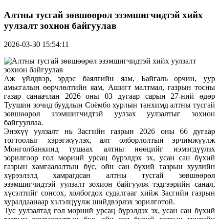
Алтны тусгай зөвшөөрөл эзэмшигчидтэй хийх
уулзалт зохион байгуулав
2026-03-30 15:54:11
Аж үйлдвэр, эрдэс баялгийн яам, Байгаль орчин, уур
амьсгалын өөрчлөлтийн яам, Ашигт малтмал, газрын тосны
газар санаачлан 2026 оны 03 дугаар сарын 27-ний өдөр
Туушин зочид буудлын Соёмбо хурлын танхимд алтны тусгай
зөвшөөрөл эзэмшигчидтэй уулзах уулзалтыг зохион
байгууллаа.
Энэхүү уулзалт нь Засгийн газрын 2026 оны 66 дугаар
тогтоолыг хэрэгжүүлэх, алт олборлолтын эрчимжүүлж
Монголбанкинд тушаах алтны нөөцийг нэмэгдүүлэх
зорилгоор гол мөрний урсац бүрэлдэх эх, усан сан бүхий
газрын хамгаалалтын бүс, ойн сан бүхий газрын хуулийн
хүрээлэлд хамрагдсан алтны тусгай зөвшөөрөл
эзэмшигчидтэй уулзалт зохион байгуулж тэдгээрийн санал,
хүсэлтийг сонсох, холбогдох судалгааг хийж Засгийн газрын
хуралдаанаар хэлэлцүүлж шийдвэрлэх зорилготой.
Тус уулзалтад гол мөрний урсац бүрэлдэх эх, усан сан бүхий