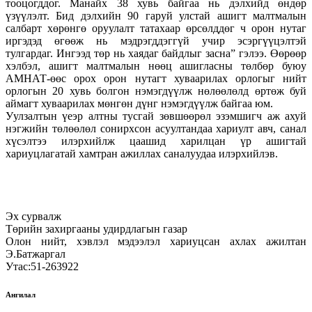
тооцогддог. Манайх 38 хувь байгаа нь дэлхийд өндөр
үзүүлэлт. Бид дэлхийн 90 гаруй улстай ашигт малтмалын
салбарт хөрөнгө оруулалт татахаар өрсөлддөг ч орон нутаг
иргэдэд өгөөж нь мэдрэгддэггүй учир эсэргүүцэлтэй
тулгардаг. Ингээд төр нь хаядаг байдлыг засна” гэлээ. Өөрөөр
хэлбэл, ашигт малтмалын нөөц ашигласны төлбөр буюу
АМНАТ-өөс орох орон нутагт хуваарилах орлогыг нийт
орлогын 20 хувь болгон нэмэгдүүлж нөлөөлөлд өртөж буй
аймагт хуваарилах мөнгөн дүнг нэмэгдүүлж байгаа юм.
Уулзалтын үеэр алтны тусгай зөвшөөрөл эзэмшигч аж ахуй
нэгжийн төлөөлөл сонирхсон асуултандаа хариулт авч, санал
хүсэлтээ илэрхийлж цаашид харилцан үр ашигтай
хариуцлагатай хамтран ажиллах саналуудаа илэрхийлэв.
Эх сурвалж
Төрийн захиргааны удирдлагын газар
Олон нийт, хэвлэл мэдээлэл хариуцсан ахлах ажилтан
Э.Батжаргал
Утас:51-263922
Ангилал