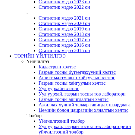
Статистик мэдээ 2023 он
Статистик мэдээ 2022 он
-
Статистик мэдээ 2021 он
Статистик мэдээ 2020 он
Статистик мэдээ 2019 он
Статистик мэдээ 2018 он
Статистик мэдээ 2017 он
Статистик мэдээ 2016 он
Статистик мэдээ 2015 он
ТӨРИЙН ҮЙЛЧИЛГЭЭ
Үйлчилгээ
Кадастрын хэлтэс
Газрын тосны бүтээгдэхүүний хэлтэс
Ашигт малтмалын хайгуулын хэлтэс
Газрын тосны хайгуулын хэлтэс
Уул уурхайн хэлтэс
Уул уурхай, газрын тосны төв лаборатори
Газрын тосны ашиглалтын хэлтэс
Ажиллах хүчний талаар тавигдах шаардлага
Цөмийн болон цацрагийн хяналтын хэлтэс
Төлбөр
Үйлчилгээний төлбөр
Уул уурхай, газрын тосны төв лабораторийн
үйлчилгээний төлбөр