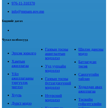
976-11-310370
info@mrpam.gov.mn
Биднийг дагах
Чухал холбоосууд
Газрын тосны
Шилэн дансны
Эрхэм зорилго
ашиглалтын
мэдээ
мэдээлэл
Хамтын
Батлагдсан
ажиллагаа
Уул уурхайн
төсөв
мэдээлэл
Үйл
Санхүүгийн
ажиллагааны
Газрын тосны
тайлан
тэргүүлэх
бүтээгдэхүүний
чиглэл
Худалдан авах
мэдээлэл
ажиллагаа
Хууль
Нүүрсний
Төсвийн
мэдээлэл
Дүрст мэдээ
гүйцэтгэлийн