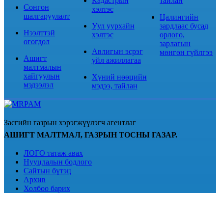
Кадастрын
тайлан
Сонгон
хэлтэс
шалгаруулалт
Цалингийн
Уул уурхайн
зардлаас бусад
Нээлттэй
хэлтэс
орлого,
өгөгдөл
зарлагын
Авлигын эсрэг
мөнгөн гүйлгээ
Ашигт
үйл ажиллагаа
малтмалын
хайгуулын
Хүний нөөцийн
мэдээлэл
мэдээ, тайлан
Засгийн газрын хэрэгжүүлэгч агентлаг
АШИГТ МАЛТМАЛ, ГАЗРЫН ТОСНЫ ГАЗАР.
ЛОГО татаж авах
Нууцлалын бодлого
Сайтын бүтэц
Архив
Холбоо барих