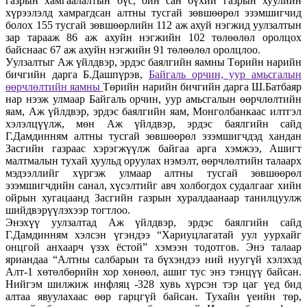
газрын хамгаалалтын бүс, ойн сан бүхий газрын хуулийн
хүрээлэлд хамрагдсан алтны тусгай зөвшөөрөл эзэмшигчид
болох 155 тусгай зөвшөөрлийн 112 аж ахуй нэгжид уулзалтын
зар тарааж 86 аж ахуйн нэгжийн 102 төлөөлөл оролцох
байснаас 67 аж ахуйн нэгжийн 91 төлөөлөл оролцлоо.
Уулзалтыг Аж үйлдвэр, эрдэс баялгийн яамны Төрийн нарийн
бичгийн дарга Б.Дашпүрэв,
Байгаль орчин, уур амьсгалын
өөрчлөлтийн яамны
Төрийн нарийн бичгийн дарга Ш.Батбаяр
нар нээж улмаар Байгаль орчин, уур амьсгалын өөрчлөлтийн
яам, Аж үйлдвэр, эрдэс баялгийн яам, Монголбанкаас илтгэл
хэлэлцүүлж, мөн Аж үйлдвэр, эрдэс баялгийн сайд
Г.Дамдинням алтны тусгай зөвшөөрөл эзэмшигчдэд хандан
Засгийн газраас хэрэгжүүлж байгаа арга хэмжээ, Ашигт
малтмалын тухай хуульд оруулах нэмэлт, өөрчлөлтийн талаарх
мэдээллийг хүргэж улмаар алтны тусгай зөвшөөрөл
эзэмшигчдийн санал, хүсэлтийг авч холбогдох судалгааг хийн
ойрын хугацаанд Засгийн газрын хуралдаанаар танилцуулж
шийдвэрүүлэхээр тогтлоо.
Энэхүү уулзалтад Аж үйлдвэр, эрдэс баялгийн сайд
Г.Дамдинням хэлсэн үгэндээ “Хариуцлагатай уул уурхайг
онцгой анхаарч үзэх ёстой” хэмээн тодотгов. Энэ талаар
яриандаа “Алтны салбарын та бүхэндээ ний нуугүй хэлэхэд
Алт-1 хөтөлбөрийн хор хөнөөл, ашиг тус энэ тэнцүү байсан.
Нийгэм шилжиж инфляц -328 хувь хүрсэн тэр цаг үед бид
алтаа явуулахаас өөр гарцгүй байсан. Тухайн үеийн төр,