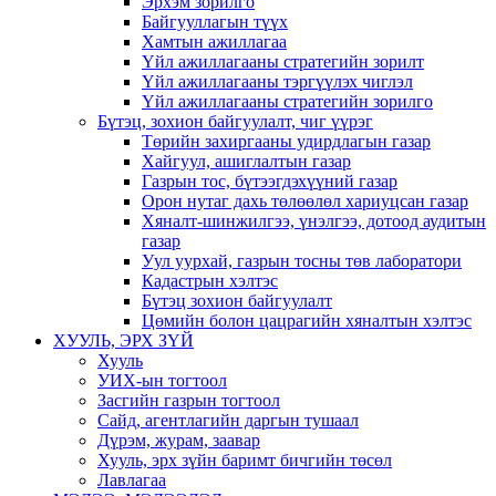
Эрхэм зорилго
Байгууллагын түүх
Хамтын ажиллагаа
Үйл ажиллагааны стратегийн зорилт
Үйл ажиллагааны тэргүүлэх чиглэл
Үйл ажиллагааны стратегийн зорилго
Бүтэц, зохион байгуулалт, чиг үүрэг
Төрийн захиргааны удирдлагын газар
Хайгуул, ашиглалтын газар
Газрын тос, бүтээгдэхүүний газар
Орон нутаг дахь төлөөлөл хариуцсан газар
Хяналт-шинжилгээ, үнэлгээ, дотоод аудитын
газар
Уул уурхай, газрын тосны төв лаборатори
Кадастрын хэлтэс
Бүтэц зохион байгуулалт
Цөмийн болон цацрагийн хяналтын хэлтэс
ХУУЛЬ, ЭРХ ЗҮЙ
Хууль
УИХ-ын тогтоол
Засгийн газрын тогтоол
Сайд, агентлагийн даргын тушаал
Дүрэм, журам, заавар
Хууль, эрх зүйн баримт бичгийн төсөл
Лавлагаа