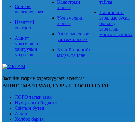
Кадастрын
тайлан
Сонгон
хэлтэс
шалгаруулалт
Цалингийн
Уул уурхайн
зардлаас бусад
Нээлттэй
хэлтэс
орлого,
өгөгдөл
зарлагын
Авлигын эсрэг
мөнгөн гүйлгээ
Ашигт
үйл ажиллагаа
малтмалын
хайгуулын
Хүний нөөцийн
мэдээлэл
мэдээ, тайлан
Засгийн газрын хэрэгжүүлэгч агентлаг
АШИГТ МАЛТМАЛ, ГАЗРЫН ТОСНЫ ГАЗАР.
ЛОГО татаж авах
Нууцлалын бодлого
Сайтын бүтэц
Архив
Холбоо барих