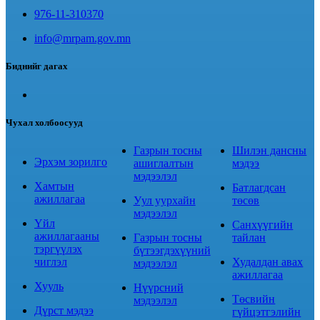
976-11-310370
info@mrpam.gov.mn
Биднийг дагах
Чухал холбоосууд
Газрын тосны
Шилэн дансны
Эрхэм зорилго
ашиглалтын
мэдээ
мэдээлэл
Хамтын
Батлагдсан
ажиллагаа
Уул уурхайн
төсөв
мэдээлэл
Үйл
Санхүүгийн
ажиллагааны
Газрын тосны
тайлан
тэргүүлэх
бүтээгдэхүүний
чиглэл
Худалдан авах
мэдээлэл
ажиллагаа
Хууль
Нүүрсний
Төсвийн
мэдээлэл
Дүрст мэдээ
гүйцэтгэлийн