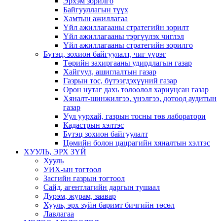
Эрхэм зорилго
Байгууллагын түүх
Хамтын ажиллагаа
Үйл ажиллагааны стратегийн зорилт
Үйл ажиллагааны тэргүүлэх чиглэл
Үйл ажиллагааны стратегийн зорилго
Бүтэц, зохион байгуулалт, чиг үүрэг
Төрийн захиргааны удирдлагын газар
Хайгуул, ашиглалтын газар
Газрын тос, бүтээгдэхүүний газар
Орон нутаг дахь төлөөлөл хариуцсан газар
Хяналт-шинжилгээ, үнэлгээ, дотоод аудитын
газар
Уул уурхай, газрын тосны төв лаборатори
Кадастрын хэлтэс
Бүтэц зохион байгуулалт
Цөмийн болон цацрагийн хяналтын хэлтэс
ХУУЛЬ, ЭРХ ЗҮЙ
Хууль
УИХ-ын тогтоол
Засгийн газрын тогтоол
Сайд, агентлагийн даргын тушаал
Дүрэм, журам, заавар
Хууль, эрх зүйн баримт бичгийн төсөл
Лавлагаа