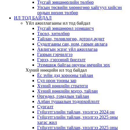
Тусгай зөвшөөрлийн төлбөр
Улсын төсвийн хөрөнгөөр хайгуул хийсэн
ордын нөхөн төлбөр
ИЛ ТОД БАЙДАЛ
Үйл ажиллагааны ил тод байдал
Тусгай зөвшөөрөл эзэмшигч
Төсөл, хөтөлбөр
Тайлан, төлөвлөгөө, дотоод аудит
Судалгааны сан, ном, гарын авлага
Авлигын эсрэг үйл ажиллагаа
Газрын гэрчилгээ
Гэрээ, гэрээний биелэлт
Эзэмшиж байгаа оюуны өмчийн эрх
Хүний нөөцийн ил тод байдал
Ёс зүйн дэд хорооны тайлан
Сул орон тооны зар
Хүний нөөцийн стратеги
Хүний нөөцийн мэдээ, тайлан
Өргөдөл, гомдлын тайлан
Албан тушаалын тодорхойлолт
Сургалт
Гүйцэтгэлийн тайлан, үнэлгээ 2024 он
Гүйцэтгэлийн тайлан, үнэлгээ 2025 оны
хагас жил
Гүйцэтгэлийн тайлан, үнэлгээ 2025 оны