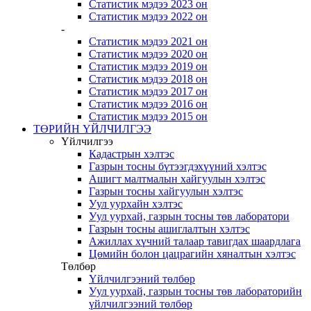
Статистик мэдээ 2023 он
Статистик мэдээ 2022 он
-
Статистик мэдээ 2021 он
Статистик мэдээ 2020 он
Статистик мэдээ 2019 он
Статистик мэдээ 2018 он
Статистик мэдээ 2017 он
Статистик мэдээ 2016 он
Статистик мэдээ 2015 он
ТӨРИЙН ҮЙЛЧИЛГЭЭ
Үйлчилгээ
Кадастрын хэлтэс
Газрын тосны бүтээгдэхүүний хэлтэс
Ашигт малтмалын хайгуулын хэлтэс
Газрын тосны хайгуулын хэлтэс
Уул уурхайн хэлтэс
Уул уурхай, газрын тосны төв лаборатори
Газрын тосны ашиглалтын хэлтэс
Ажиллах хүчний талаар тавигдах шаардлага
Цөмийн болон цацрагийн хяналтын хэлтэс
Төлбөр
Үйлчилгээний төлбөр
Уул уурхай, газрын тосны төв лабораторийн
үйлчилгээний төлбөр