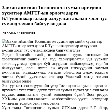
Завхан аймгийн Тосонцэнгэл сумын иргэдийн
хүсэлтээр АМГТГ-ын орлогч дарга
Б.Түвшинжаргалаар ахлуулсан ажлын хэсэг тус
суманд зохион байгуулагдлаа
2022-04-22 00:00:00
Эрдэс баялгийн салбарын бодлого хууль тогтоомжийн
хэрэгжилтийг хангах, ил тод, хариуцлагатай уул уурхайг
төлөвшүүлэхэд тулгарч буй асуудлыг шийдвэрлэхэд төрийн
байгууллага, орон нутаг, аж ахуйн нэгжүүдийн хамтын
ажиллагааг идэвхжүүлэх, нэгдсэн ойлголтод хүрэх зорилго
чиглэл бүхий уулзалтыг өчигдөр Улиастай хотод зохион
байгуулсан билээ.
Энэ уулзалт хэлэлцүүлгийн үеэр Тосонцэнгэл сумын иргэдээс
ирүүлсэн хүсэлтийн дагуу тухайн сумын нутагт үйл ажилагаа
явуулах ашиглалтын тусгай зөвшөөрөл бүхий Зост ресурс
ХХК-ны үйл ажиллагаатай холбоотойгоор үүссэн асуудлаар
уулзалтыг зохион байгуулж байна.
Уулзалтанд Тосонцэнгэл сумын ИТХ-ын дарга Б.Ганбаяр,