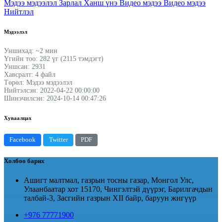
Мэдээ мэдээлэл
Зарлал
Ханш үнэ
Видео мэдээ
Видео мэдээ
Нийтлэл
Мэдээлэл
Уншихад: ~2 мин
Үгийн тоо: 282 үг (2115 тэмдэгт)
Уншсан: 2931
Хавсралт: 4 файл
Төрөл: Мэдээ мэдээлэл
Нийтэлсэн: 2022-04-22 00:00:00
Шинэчилсэн: 2024-10-14 00:47:26
Хуваалцах
Facebook
Twitter
PDF
Холбоо барих
Ашигт малтмал, газрын тосны газар, Монгол Улс,
Улаанбаатар хот 15170, Чингэлтэй дүүрэг, Барилгачдын
талбай-3, Засгийн газрын XII байр, баруун жигүүр
+976 77771900