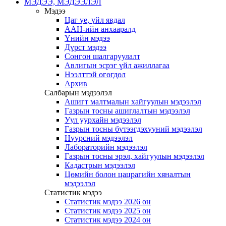
МЭДЭЭ, МЭДЭЭЛЭЛ
Мэдээ
Цаг үе, үйл явдал
ААН-ийн анхааралд
Үнийн мэдээ
Дүрст мэдээ
Сонгон шалгаруулалт
Авлигын эсрэг үйл ажиллагаа
Нээлттэй өгөгдөл
Архив
Салбарын мэдээлэл
Ашигт малтмалын хайгуулын мэдээлэл
Газрын тосны ашиглалтын мэдээлэл
Уул уурхайн мэдээлэл
Газрын тосны бүтээгдэхүүний мэдээлэл
Нүүрсний мэдээлэл
Лабораторийн мэдээлэл
Газрын тосны эрэл, хайгуулын мэдээлэл
Кадастрын мэдээлэл
Цөмийн болон цацрагийн хяналтын
мэдээлэл
Статистик мэдээ
Статистик мэдээ 2026 он
Статистик мэдээ 2025 он
Статистик мэдээ 2024 он