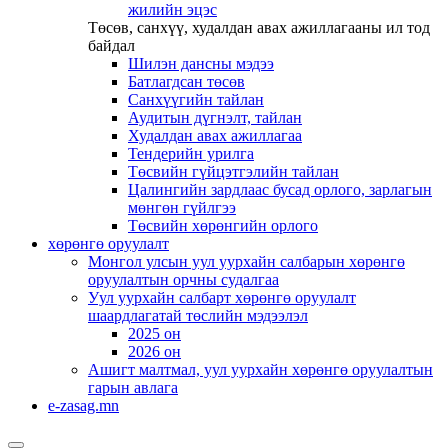
жилийн эцэс
Төсөв, санхүү, худалдан авах ажиллагааны ил тод
байдал
Шилэн дансны мэдээ
Батлагдсан төсөв
Санхүүгийн тайлан
Аудитын дүгнэлт, тайлан
Худалдан авах ажиллагаа
Тендерийн урилга
Төсвийн гүйцэтгэлийн тайлан
Цалингийн зардлаас бусад орлого, зарлагын
мөнгөн гүйлгээ
Төсвийн хөрөнгийн орлого
хөрөнгө оруулалт
Монгол улсын уул уурхайн салбарын хөрөнгө
оруулалтын орчны судалгаа
Уул уурхайн салбарт хөрөнгө оруулалт
шаардлагатай төслийн мэдээлэл
2025 он
2026 он
Ашигт малтмал, уул уурхайн хөрөнгө оруулалтын
гарын авлага
e-zasag.mn