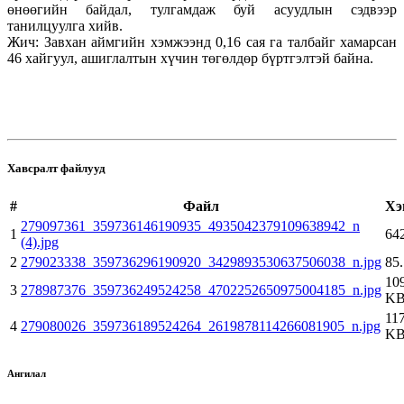
өнөөгийн байдал, тулгамдаж буй асуудлын сэдвээр
танилцуулга хийв.
Жич: Завхан аймгийн хэмжээнд 0,16 сая га талбайг хамарсан
46 хайгуул, ашиглалтын хүчин төгөлдөр бүртгэлтэй байна.
Хавсралт файлууд
#
Файл
Хэ
279097361_359736146190935_4935042379109638942_n
1
64
(4).jpg
2
279023338_359736296190920_3429893530637506038_n.jpg
85
10
3
278987376_359736249524258_4702252650975004185_n.jpg
K
117
4
279080026_359736189524264_2619878114266081905_n.jpg
K
Ангилал