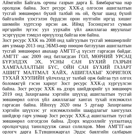
Аймгийн Байгаль орчны газрын дарга Б. Бямбарагчаа нар
оролцож байна. Зост ресурс ХХК-д олгосон ашиглалтын
тусгай зөвшөөрөл бүхий талбай нь ой, булаг шанд бүхий
байгалийн үзэсгэлэн бүрдсэн орон нутгийн иргэд хишиг
шимийн хүртсээр ирсэн аж. Иймд Тосонцэнгэл сумын
иргэдийн зүгээс уул уурхайн үйл ажиллагаа явуулахыг
эсэргүүцэн тэмцэл өрнүүлээд байгаа юм байна.
Зост ресурс ХХК нь 2008 онд хайгуулын тусгай зөвшөөрлийг
авч улмаар 2013 онд ЭБМЗ-өөр нөөцөө батлуулан ашиглалтын
тусгай зөвшөөрөл авахаар АМГТГ-д хүсэлт гаргасан байдаг.
АМГТГ -аас 2009 онд батлагдсан ГОЛ, МӨРНИЙ УРСАЦ
БҮРЭЛДЭХ ЭХ, УСНЫ САН БҮХИЙ ГАЗРЫН
ХАМГААЛАЛТЫН БҮС, ОЙН САН БҮХИЙ ГАЗАРТ
АШИГТ МАЛТМАЛ ХАЙХ, АШИГЛАХЫГ ХОРИГЛОХ
ТУХАЙ ХУУЛИЙН үйлчлэлд уг талбай орж байгаа тул олгох
боломжгүй гэсэн хариуг Зост ресурс ХХК-д хүргүүлсэн
байна. Зост ресурс ХХК нь дээрх шийдвэрийг үл зөвшөөрч
2019 онд Захиргааны хэргийн шүүхэд ашиглалтын тусгай
зөвшөөрөл олгох үйл ажиллагааг хангах тухай нэхэмжлэл
гаргасан байна. Ийнхүү 2020 оны 5 дугаар Захиргааны
хэргийн шүүхээс уг нэхэмжлэлийн шаардлагыг хангуулах
шийдвэр гарч улмаар Зост ресурс ХХК-д ашиглалтын тусгай
зөвшөөрөл олгогдсон байна. Дээрх мэдээллийг уулзалтанд
оролцогчдод танилцуулж санал солилцов. Мөн АМГТГ-ын
орлогч дарга Б.Түвшинжаргал Эрдэс баялгийн салбарын