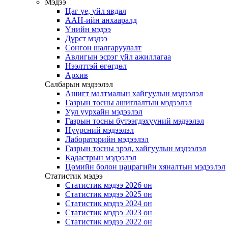
Мэдээ
Цаг үе, үйл явдал
ААН-ийн анхааралд
Үнийн мэдээ
Дүрст мэдээ
Сонгон шалгаруулалт
Авлигын эсрэг үйл ажиллагаа
Нээлттэй өгөгдөл
Архив
Салбарын мэдээлэл
Ашигт малтмалын хайгуулын мэдээлэл
Газрын тосны ашиглалтын мэдээлэл
Уул уурхайн мэдээлэл
Газрын тосны бүтээгдэхүүний мэдээлэл
Нүүрсний мэдээлэл
Лабораторийн мэдээлэл
Газрын тосны эрэл, хайгуулын мэдээлэл
Кадастрын мэдээлэл
Цөмийн болон цацрагийн хяналтын мэдээлэл
Статистик мэдээ
Статистик мэдээ 2026 он
Статистик мэдээ 2025 он
Статистик мэдээ 2024 он
Статистик мэдээ 2023 он
Статистик мэдээ 2022 он