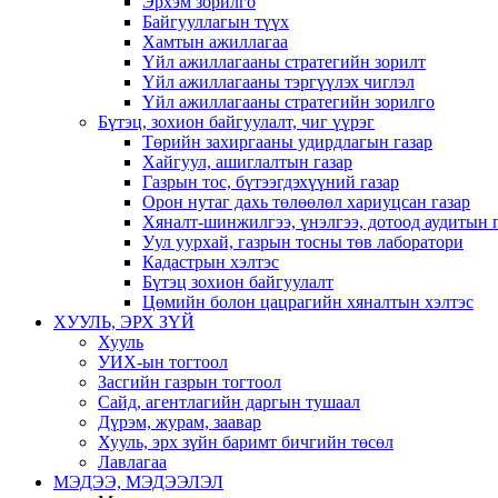
Эрхэм зорилго
Байгууллагын түүх
Хамтын ажиллагаа
Үйл ажиллагааны стратегийн зорилт
Үйл ажиллагааны тэргүүлэх чиглэл
Үйл ажиллагааны стратегийн зорилго
Бүтэц, зохион байгуулалт, чиг үүрэг
Төрийн захиргааны удирдлагын газар
Хайгуул, ашиглалтын газар
Газрын тос, бүтээгдэхүүний газар
Орон нутаг дахь төлөөлөл хариуцсан газар
Хяналт-шинжилгээ, үнэлгээ, дотоод аудитын 
Уул уурхай, газрын тосны төв лаборатори
Кадастрын хэлтэс
Бүтэц зохион байгуулалт
Цөмийн болон цацрагийн хяналтын хэлтэс
ХУУЛЬ, ЭРХ ЗҮЙ
Хууль
УИХ-ын тогтоол
Засгийн газрын тогтоол
Сайд, агентлагийн даргын тушаал
Дүрэм, журам, заавар
Хууль, эрх зүйн баримт бичгийн төсөл
Лавлагаа
МЭДЭЭ, МЭДЭЭЛЭЛ