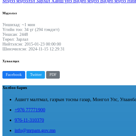
Мэдээ мэдээлэл
Зарлал
Ханш үнэ
Видео мэдээ
Видео мэдээ
Ний
Мэдээлэл
Уншихад: ~1 мин
Үгийн тоо: 34 үг (294 тэмдэгт)
Уншсан: 2448
Төрөл: Зарлал
Нийтэлсэн: 2015-01-23 00:00:00
Шинэчилсэн: 2024-11-15 12:29:31
Хуваалцах
Facebook
Twitter
PDF
Холбоо барих
Ашигт малтмал, газрын тосны газар, Монгол Улс, Улаанба
+976 77771900
976-11-310370
info@mrpam.gov.mn