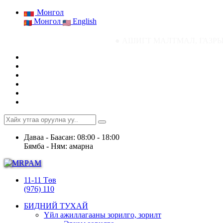
Монгол
Монгол
English
● АШИГТ МАЛТМАЛ, ГАЗРЫН ТОСНЫ ГАЗРЫ
Даваа - Баасан: 08:00 - 18:00
Бямба - Ням: амарна
11-11 Төв
(976) 110
БИДНИЙ ТУХАЙ
Үйл ажиллагааны зорилго, зорилт