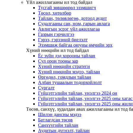
Үйл ажиллагааны ил тод байдал
Тусгай зөвшөөрөл эзэмшигч
Төсөл, хөтөлбөр
Тайлан, төлөвлөгөө, дотоод аудит
Судалгааны сан, ном, гарын авлага
Авлигын эсрэг үйл ажиллагаа
Газрын гэрчилгээ
Гэрээ, гэрээний биелэлт
Эзэмшиж байгаа оюуны өмчийн эрх
Хүний нөөцийн ил тод байдал
Ёс зүйн дэд хорооны тайлан
Сул орон тооны зар
Хүний нөөцийн стратеги
Хүний нөөцийн мэдээ, тайлан
Өргөдөл, гомдлын тайлан
Албан тушаалын тодорхойлолт
Сургалт
Гүйцэтгэлийн тайлан, үнэлгээ 2024 он
Гүйцэтгэлийн тайлан, үнэлгээ 2025 оны хага
Гүйцэтгэлийн тайлан, үнэлгээ 2025 оны жили
Төсөв, санхүү, худалдан авах ажиллагааны ил тод б
Шилэн дансны мэдээ
Батлагдсан төсөв
Санхүүгийн тайлан
Аудитын дүгнэлт, тайлан