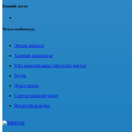
Биднийг дагах
Чухал холбоосууд
Эрхэм зорилго
Хамтын ажиллагаа
Үйл ажиллагааны тэргүүлэх чиглэл
Хууль
Дүрст мэдээ
Сонгон шалгаруулалт
Нээлттэй өгөгдөл