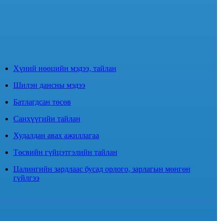
Хүний нөөцийн мэдээ, тайлан
Шилэн дансны мэдээ
Батлагдсан төсөв
Санхүүгийн тайлан
Худалдан авах ажиллагаа
Төсвийн гүйцэтгэлийн тайлан
Цалингийн зардлаас бусад орлого, зарлагын мөнгөн
гүйлгээ