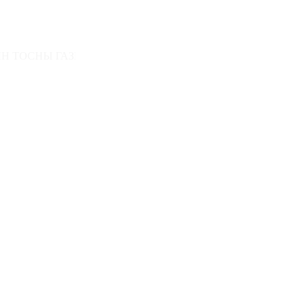
Н СТАТИСТИК МЭДЭЭ ● Ашигт малтмалын ашиглалтын болон хайгуулы