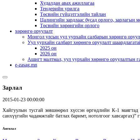
Худалдан авах ажиллагаа
Тендерийн урилга
Төсвийн гүйцэтгэлийн тайлан
Цалингийн зардлаас бусад орлого, зарлагын м
Төсвийн хөрөнгийн орлого
хөрөнгө оруулалт
Монгол улсын уул уурхайн салбарын хөрөнгө оруул
Уул уурхайн салбарт хөрөнгө оруулалт шаардлагата
2025 он
2026 он
Ашигт малтмал, уул уурхайн хөрөнгө оруулалтын г
e-zasag.mn
Зарлал
2015-01-23 00:00:00
Хайгуулын тусгай зөвшөөрөл хүссэн өргөдлийн К-1 маягтад 
санхүүгийн чадамжтайг батлах баримт, нотолгоог хавсаргах)” 
Ангилал