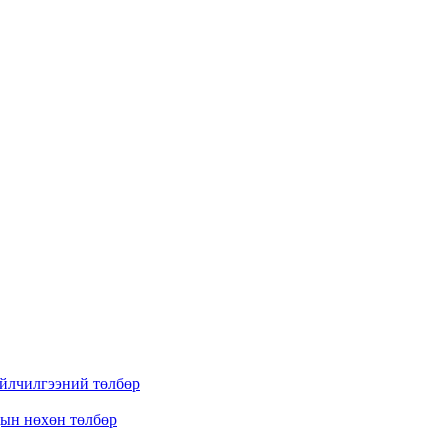
үйлчилгээний төлбөр
дын нөхөн төлбөр