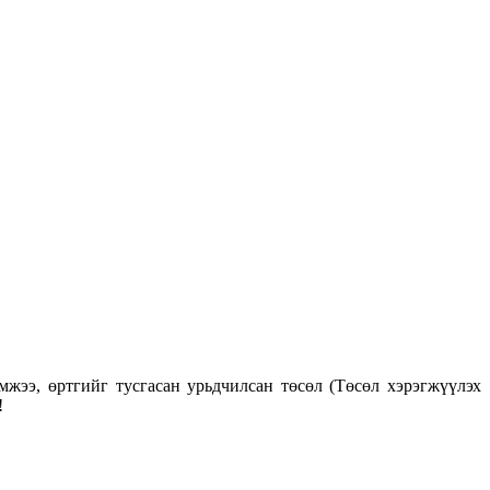
жээ, өртгийг тусгасан урьдчилсан төсөл (Төсөл хэрэгжүүлэх
!