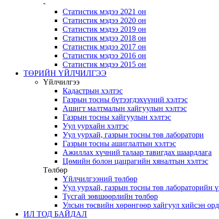
-
Статистик мэдээ 2021 он
Статистик мэдээ 2020 он
Статистик мэдээ 2019 он
Статистик мэдээ 2018 он
Статистик мэдээ 2017 он
Статистик мэдээ 2016 он
Статистик мэдээ 2015 он
ТӨРИЙН ҮЙЛЧИЛГЭЭ
Үйлчилгээ
Кадастрын хэлтэс
Газрын тосны бүтээгдэхүүний хэлтэс
Ашигт малтмалын хайгуулын хэлтэс
Газрын тосны хайгуулын хэлтэс
Уул уурхайн хэлтэс
Уул уурхай, газрын тосны төв лаборатори
Газрын тосны ашиглалтын хэлтэс
Ажиллах хүчний талаар тавигдах шаардлага
Цөмийн болон цацрагийн хяналтын хэлтэс
Төлбөр
Үйлчилгээний төлбөр
Уул уурхай, газрын тосны төв лабораторийн 
Тусгай зөвшөөрлийн төлбөр
Улсын төсвийн хөрөнгөөр хайгуул хийсэн ор
ИЛ ТОД БАЙДАЛ