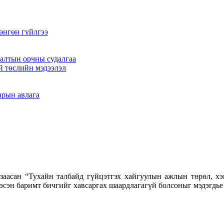
өнгөн гүйлгээ
алтын орчны судалгаа
й төслийн мэдээлэл
арын авлага
заасан “Тухайн талбайд гүйцэтгэх хайгуулын ажлын төрөл, хэм
гэсэн баримт бичгийг хавсаргах шаардлагагүй болсоныг мэдэгдье