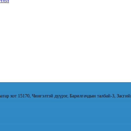
тлэл
атар хот 15170, Чингэлтэй дүүрэг, Барилгачдын талбай-3, Засгий