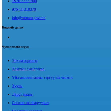
+976 77771900
976-11-310370
info@mrpam.gov.mn
Биднийг дагах
Чухал холбоосууд
Эрхэм зорилго
Хамтын ажиллагаа
Үйл ажиллагааны тэргүүлэх чиглэл
Хууль
Дүрст мэдээ
Сонгон шалгаруулалт