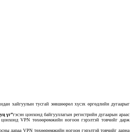
ндан хайгуулын тусгай зөвшөөрөл хүсэх өргөдлийн дугаарыг
уц үг”
гэсэн цонхонд байгууллагын регистрийн дугаарын араас
н цонхонд VPN төхөөрөмжийн ногоон гэрэлтэй товчийг дарж
осны дараа VPN төхөөрөмжийн ногоон гэрэлтэй товчийг дарна