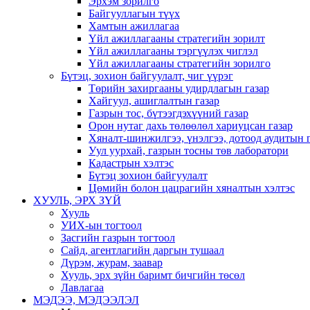
Эрхэм зорилго
Байгууллагын түүх
Хамтын ажиллагаа
Үйл ажиллагааны стратегийн зорилт
Үйл ажиллагааны тэргүүлэх чиглэл
Үйл ажиллагааны стратегийн зорилго
Бүтэц, зохион байгуулалт, чиг үүрэг
Төрийн захиргааны удирдлагын газар
Хайгуул, ашиглалтын газар
Газрын тос, бүтээгдэхүүний газар
Орон нутаг дахь төлөөлөл хариуцсан газар
Хяналт-шинжилгээ, үнэлгээ, дотоод аудитын 
Уул уурхай, газрын тосны төв лаборатори
Кадастрын хэлтэс
Бүтэц зохион байгуулалт
Цөмийн болон цацрагийн хяналтын хэлтэс
ХУУЛЬ, ЭРХ ЗҮЙ
Хууль
УИХ-ын тогтоол
Засгийн газрын тогтоол
Сайд, агентлагийн даргын тушаал
Дүрэм, журам, заавар
Хууль, эрх зүйн баримт бичгийн төсөл
Лавлагаа
МЭДЭЭ, МЭДЭЭЛЭЛ