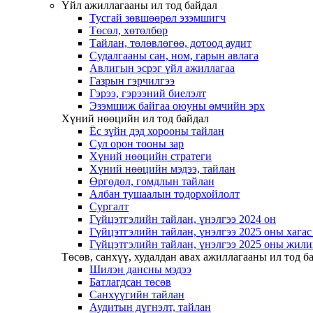
Үйл ажиллагааны ил тод байдал
Тусгай зөвшөөрөл эзэмшигч
Төсөл, хөтөлбөр
Тайлан, төлөвлөгөө, дотоод аудит
Судалгааны сан, ном, гарын авлага
Авлигын эсрэг үйл ажиллагаа
Газрын гэрчилгээ
Гэрээ, гэрээний биелэлт
Эзэмшиж байгаа оюуны өмчийн эрх
Хүний нөөцийн ил тод байдал
Ёс зүйн дэд хорооны тайлан
Сул орон тооны зар
Хүний нөөцийн стратеги
Хүний нөөцийн мэдээ, тайлан
Өргөдөл, гомдлын тайлан
Албан тушаалын тодорхойлолт
Сургалт
Гүйцэтгэлийн тайлан, үнэлгээ 2024 он
Гүйцэтгэлийн тайлан, үнэлгээ 2025 оны хага
Гүйцэтгэлийн тайлан, үнэлгээ 2025 оны жили
Төсөв, санхүү, худалдан авах ажиллагааны ил тод б
Шилэн дансны мэдээ
Батлагдсан төсөв
Санхүүгийн тайлан
Аудитын дүгнэлт, тайлан