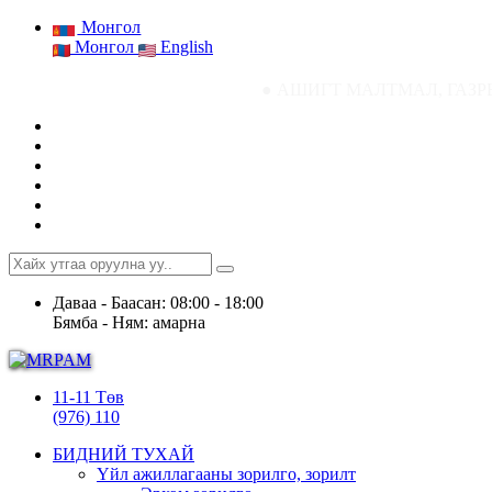
Монгол
Монгол
English
● АШИГТ МАЛТМАЛ, ГАЗРЫН ТОСНЫ ГАЗР
Даваа - Баасан: 08:00 - 18:00
Бямба - Ням: амарна
11-11 Төв
(976) 110
БИДНИЙ ТУХАЙ
Үйл ажиллагааны зорилго, зорилт