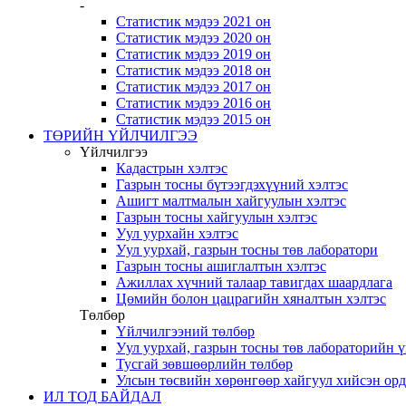
-
Статистик мэдээ 2021 он
Статистик мэдээ 2020 он
Статистик мэдээ 2019 он
Статистик мэдээ 2018 он
Статистик мэдээ 2017 он
Статистик мэдээ 2016 он
Статистик мэдээ 2015 он
ТӨРИЙН ҮЙЛЧИЛГЭЭ
Үйлчилгээ
Кадастрын хэлтэс
Газрын тосны бүтээгдэхүүний хэлтэс
Ашигт малтмалын хайгуулын хэлтэс
Газрын тосны хайгуулын хэлтэс
Уул уурхайн хэлтэс
Уул уурхай, газрын тосны төв лаборатори
Газрын тосны ашиглалтын хэлтэс
Ажиллах хүчний талаар тавигдах шаардлага
Цөмийн болон цацрагийн хяналтын хэлтэс
Төлбөр
Үйлчилгээний төлбөр
Уул уурхай, газрын тосны төв лабораторийн 
Тусгай зөвшөөрлийн төлбөр
Улсын төсвийн хөрөнгөөр хайгуул хийсэн ор
ИЛ ТОД БАЙДАЛ