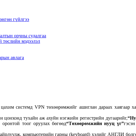
өнгөн гүйлгээ
алтын орчны судалгаа
й төслийн мэдээлэл
арын авлага
 цахим системд VPN төхөөрөмжийг ашиглан дараах хаягаар ха
эн цонхонд тухайн аж ахуйн нэгжийн регистрийн дугаарийг,
“Ну
 оронтой тоог оруулах бөгөөд
“Төхөөрөмжийн нууц үг”
гэсэ
байрлуулж, компьютерийн гарны (keyboard) хэлийг АНГЛИ болг