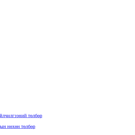
үйлчилгээний төлбөр
дын нөхөн төлбөр