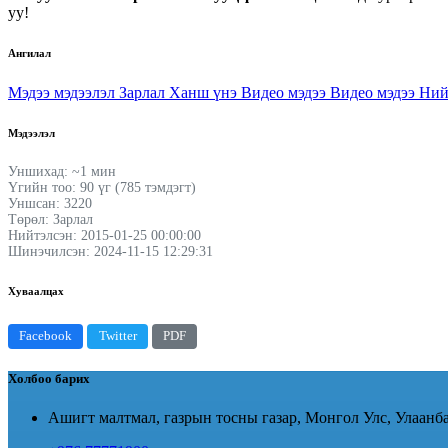
уу!
Ангилал
Мэдээ мэдээлэл
Зарлал
Ханш үнэ
Видео мэдээ
Видео мэдээ
Ний
Мэдээлэл
Уншихад: ~1 мин
Үгийн тоо: 90 үг (785 тэмдэгт)
Уншсан: 3220
Төрөл: Зарлал
Нийтэлсэн: 2015-01-25 00:00:00
Шинэчилсэн: 2024-11-15 12:29:31
Хуваалцах
Facebook
Twitter
PDF
Холбоо барих
Ашигт малтмал, газрын тосны газар, Монгол Улс, Улаанба