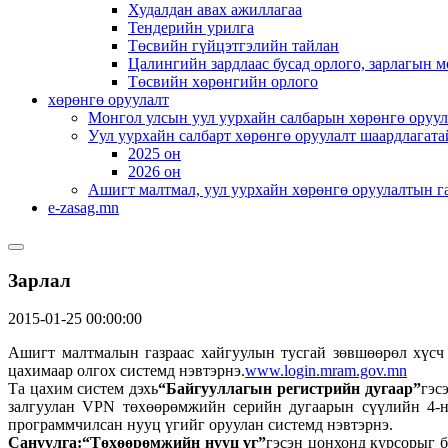
Худалдан авах ажиллагаа
Тендерийн урилга
Төсвийн гүйцэтгэлийн тайлан
Цалингийн зардлаас бусад орлого, зарлагын м
Төсвийн хөрөнгийн орлого
хөрөнгө оруулалт
Монгол улсын уул уурхайн салбарын хөрөнгө оруул
Уул уурхайн салбарт хөрөнгө оруулалт шаардлагата
2025 он
2026 он
Ашигт малтмал, уул уурхайн хөрөнгө оруулалтын г
e-zasag.mn
Зарлал
2015-01-25 00:00:00
Ашигт малтмалын газраас хайгуулын тусгай зөвшөөрөл хүсч
цахимаар олгох системд нэвтэрнэ.
www.login.mram.gov.mn
Та цахим систем дэхь
“Байгууллагын регистрийн дугаар”
гэс
залгуулан VPN төхөөрөмжийн серийн дугаарын сүүлийн 4-н
программчилсан нууц үгийг оруулан системд нэвтэрнэ.
Сануулга:
“Төхөөрөмжийн нууц үг”
гэсэн цонхонд курсорыг 