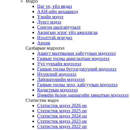
Мэдээ
Цаг үе, үйл явдал
ААН-ийн анхааралд
Үнийн мэдээ
Дүрст мэдээ
Сонгон шалгаруулалт
Авлигын эсрэг үйл ажиллагаа
Нээлттэй өгөгдөл
Архив
Салбарын мэдээлэл
Ашигт малтмалын хайгуулын мэдээлэл
Газрын тосны ашиглалтын мэдээлэл
Уул уурхайн мэдээлэл
Газрын тосны бүтээгдэхүүний мэдээлэл
Нүүрсний мэдээлэл
Лабораторийн мэдээлэл
Газрын тосны эрэл, хайгуулын мэдээлэл
Кадастрын мэдээлэл
Цөмийн болон цацрагийн хяналтын мэдээлэл
Статистик мэдээ
Статистик мэдээ 2026 он
Статистик мэдээ 2025 он
Статистик мэдээ 2024 он
Статистик мэдээ 2023 он
Статистик мэдээ 2022 он