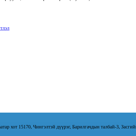
тлэл
атар хот 15170, Чингэлтэй дүүрэг, Барилгачдын талбай-3, Засгий