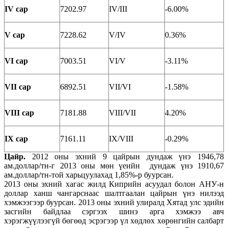
IV сар
7202.97
IV/III
-6.00%
V сар
7228.62
V/IV
0.36%
VI сар
7003.51
VI/V
-3.11%
VII сар
6892.51
VII/VI
-1.58%
VIII сар
7181.88
VIII/VII
4.20%
IX сар
7161.11
IX/VIII
-0.29%
Ц
айр
.
2012 оны эхний 9 цайрын дундаж үнэ 1946,78
ам.доллар/тн-г 2013 оны мөн үеийн дундаж үнэ 1910,67
ам.доллар/тн-той харьцуулахад 1,85%-р буурсан.
2013 оны эхний хагас жилд Киприйн асуудал болон АНУ-н
доллар ханш чангарснаас шалтгаалан цайрын үнэ нилээд
хэмжээгээр буурсан. 2013 оны эхний улиралд Хятад улс эдийн
засгийн байдлаа сэргээх шинэ арга хэмжээ авч
хэрэгжүүлээгүй бөгөөд эсрэгээр үл хөдлөх хөрөнгийн салбарт