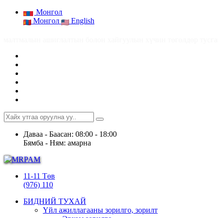
Монгол
Монгол
English
 хайгуулын хүчин төгөлдөр тусгай зөвшөөрлийн тоо 2,858 (2026.
Даваа - Баасан: 08:00 - 18:00
Бямба - Ням: амарна
11-11 Төв
(976) 110
БИДНИЙ ТУХАЙ
Үйл ажиллагааны зорилго, зорилт