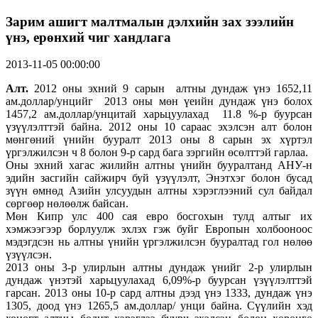
Зарим ашигт малтмалын дэлхийн зах зээлийн
үнэ, ерөнхий чиг хандлага
2013-11-05 00:00:00
Алт.
2012 оны эхний 9 сарын алтны дундаж үнэ 1652,11
ам.доллар/унцийг 2013 оны мөн үеийн дундаж үнэ болох
1457,2 ам.доллар/унцитай харьцуулахад 11.8 %-р буурсан
үзүүлэлттэй байна. 2012 оны 10 сараас эхэлсэн алт болон
мөнгөний үнийн бууралт 2013 оны 8 сарын эх хүртэл
үргэлжилсэн ч 8 болон 9-р сард бага зэргийн өсөлттэй гарлаа.
Оны эхний хагас жилийн алтны үнийн бууралтанд АНУ-н
эдийн засгийн сайжирч буй үзүүлэлт, Энэтхэг болон бусад
зүүн өмнөд Азийн улсуудын алтны хэрэглээний сул байдал
сөргөөр нөлөөлж байсан.
Мөн Кипр улс 400 сая евро босгохын тулд алтыг их
хэмжээгээр борлуулж эхлэх гэж буйг Европын холбооноос
мэдэгдсэн нь алтны үнийн үргэлжилсэн бууралтад гол нөлөө
үзүүлсэн.
2013 оны 3-р улирлын алтны дундаж үнийг 2-р улирлын
дундаж үнэтэй харьцуулахад 6,09%-р буурсан үзүүлэлттэй
гарсан. 2013 оны 10-р сард алтны дээд үнэ 1333, дундаж үнэ
1305, доод үнэ 1265,5 ам.доллар/ унци байна. Сүүлийн хэд