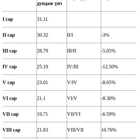
д
ундаж үнэ
I сар
31.11
II сар
30.32
II/I
-3%
III сар
28.79
III/II
-5.05%
IV сар
25.19
IV/III
-12.50%
V сар
23.01
V/IV
-8.65%
VI сар
21.1
VI/V
-8.30%
VII сар
19.71
VII/VI
-6.59%
VIII сар
21.83
VIII/VII
10.76%