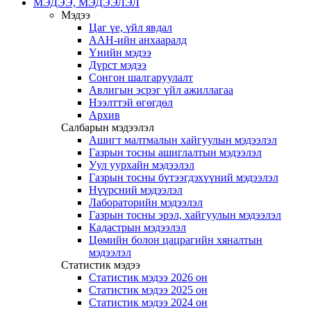
МЭДЭЭ, МЭДЭЭЛЭЛ
Мэдээ
Цаг үе, үйл явдал
ААН-ийн анхааралд
Үнийн мэдээ
Дүрст мэдээ
Сонгон шалгаруулалт
Авлигын эсрэг үйл ажиллагаа
Нээлттэй өгөгдөл
Архив
Салбарын мэдээлэл
Ашигт малтмалын хайгуулын мэдээлэл
Газрын тосны ашиглалтын мэдээлэл
Уул уурхайн мэдээлэл
Газрын тосны бүтээгдэхүүний мэдээлэл
Нүүрсний мэдээлэл
Лабораторийн мэдээлэл
Газрын тосны эрэл, хайгуулын мэдээлэл
Кадастрын мэдээлэл
Цөмийн болон цацрагийн хяналтын
мэдээлэл
Статистик мэдээ
Статистик мэдээ 2026 он
Статистик мэдээ 2025 он
Статистик мэдээ 2024 он