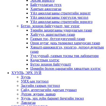
Эрхэм зорилго
Байгууллагын түүх
Хамтын ажиллагаа
Үйл ажиллагааны стратегийн зорилт
Үйл ажиллагааны тэргүүлэх чиглэл
Үйл ажиллагааны стратегийн зорилго
Бүтэц, зохион байгуулалт, чиг үүрэг
Төрийн захиргааны удирдлагын газар
Хайгуул, ашиглалтын газар
Газрын тос, бүтээгдэхүүний газар
Орон нутаг дахь төлөөлөл хариуцсан газар
Хяналт-шинжилгээ, үнэлгээ, дотоод аудитын
газар
Уул уурхай, газрын тосны төв лаборатори
Кадастрын хэлтэс
Бүтэц зохион байгуулалт
Цөмийн болон цацрагийн хяналтын хэлтэс
ХУУЛЬ, ЭРХ ЗҮЙ
Хууль
УИХ-ын тогтоол
Засгийн газрын тогтоол
Сайд, агентлагийн даргын тушаал
Дүрэм, журам, заавар
Хууль, эрх зүйн баримт бичгийн төсөл
Лавлагаа