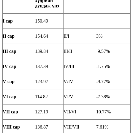
хүдрийн
д
ундаж үнэ
I сар
150.49
II сар
154.64
II/I
3%
III сар
139.84
III/II
-9.57%
IV сар
137.39
IV/III
-1.75%
V сар
123.97
V/IV
-9.77%
VI сар
114.82
VI/V
-7.38%
VII сар
127.19
VII/VI
10.77%
VIII сар
136.87
VIII/VII
7.61%