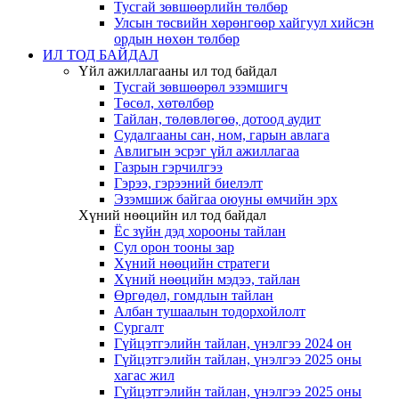
Тусгай зөвшөөрлийн төлбөр
Улсын төсвийн хөрөнгөөр хайгуул хийсэн
ордын нөхөн төлбөр
ИЛ ТОД БАЙДАЛ
Үйл ажиллагааны ил тод байдал
Тусгай зөвшөөрөл эзэмшигч
Төсөл, хөтөлбөр
Тайлан, төлөвлөгөө, дотоод аудит
Судалгааны сан, ном, гарын авлага
Авлигын эсрэг үйл ажиллагаа
Газрын гэрчилгээ
Гэрээ, гэрээний биелэлт
Эзэмшиж байгаа оюуны өмчийн эрх
Хүний нөөцийн ил тод байдал
Ёс зүйн дэд хорооны тайлан
Сул орон тооны зар
Хүний нөөцийн стратеги
Хүний нөөцийн мэдээ, тайлан
Өргөдөл, гомдлын тайлан
Албан тушаалын тодорхойлолт
Сургалт
Гүйцэтгэлийн тайлан, үнэлгээ 2024 он
Гүйцэтгэлийн тайлан, үнэлгээ 2025 оны
хагас жил
Гүйцэтгэлийн тайлан, үнэлгээ 2025 оны