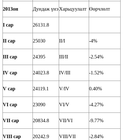
2013он
Дундаж үнэ
Харьцуулалт
Өөрчлөлт
I сар
26131.8
II сар
25030
II/I
-4%
III сар
24395
III/II
-2.54%
IV сар
24023.8
IV/III
-1.52%
V сар
24119.1
V/IV
0.40%
VI сар
23090
VI/V
-4.27%
VII сар
20834.8
VII/VI
-9.77%
VIII сар
20242.9
VIII/VII
-2.84%