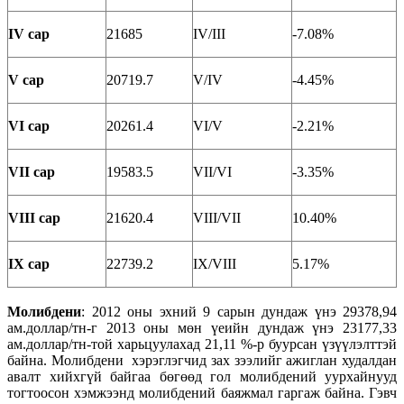
IV сар
21685
IV/III
-7.08%
V сар
20719.7
V/IV
-4.45%
VI сар
20261.4
VI/V
-2.21%
VII сар
19583.5
VII/VI
-3.35%
VIII сар
21620.4
VIII/VII
10.40%
IX сар
22739.2
IX/VIII
5.17%
Moлибден
и
: 2012 оны эхний 9 сарын дундаж үнэ 29378,94
ам.доллар/тн-г 2013 оны мөн үеийн дундаж үнэ 23177,33
ам.доллар/тн-той харьцуулахад 21,11 %-р буурсан үзүүлэлттэй
байна. Молибдени хэрэглэгчид зах зээлийг ажиглан худалдан
авалт хийхгүй байгаа бөгөөд гол молибдений уурхайнууд
тогтоосон хэмжээнд молибдений баяжмал гаргаж байна. Гэвч