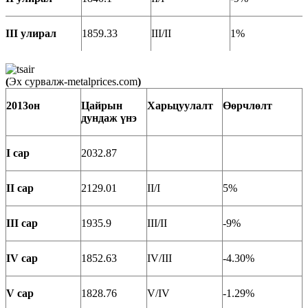
III улирал
1859.33
III/II
1%
(
Эх сурвалж-metalprices.com
)
2013он
Цайрын
Харьцуулалт
Өөрчлөлт
д
ундаж үнэ
I сар
2032.87
II сар
2129.01
II/I
5%
III сар
1935.9
III/II
-9%
IV сар
1852.63
IV/III
-4.30%
V сар
1828.76
V/IV
-1.29%