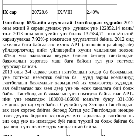
IX сар
20728.6
IX/VIII
2.40%
Гянтболд
:
65%-ийн агуулгатай Гянтболдын хүдрийн
2012
оны эхний 9 сарын дундаж үнэ дундаж үнэ 122852,14 юань/
тн-г 2013 оны мөн үеийн үнэ болох 132584,71 юань/тн-той
харьцуулахад 7,92%-р нэмэгдсэн үзүүлэлттэй байна. 2012 онд
захиалга бага байгаагаас ихэнх APT (ammonium paratungstate)
үйлдвэрлэгчид нийт үйлдвэрийн хүчин чадлынхаа зөвхөн
50%-д үйл ажиллагаа явуулж байсан бөгөөд гянтболдын
баяжмалын хэрэглээ маш бага байсан тул үнэ тогтмол
буурсаар байсан.
2013 оны 3-4 сараас эхлэн гянтболдын хүдэр ба баяжмалын
үнэ тогтмол нэмэгдэж байгаа ба үүнд зарим компаниуд
гянтболдын баяжмалыг харьцангуй их хэмжээгээр худалдан
авч байгаагаас зах зээл дээр үнэ нь өсөх хандлага бий болж
байна. Гянтболдын баяжмалын үнэ нэмэгдэж байгаагаас APТ-
ийн үнэ нэмэгдэж 183000-186000 юань/тн буюу 331-336
ам.доллар/тн-д хүрч байна. Сүүлийн үед Хятадын Гянтболдын
зах зээл сэргэж байгаа бөгөөд Хятад улс Гянтболдын нөөцөө
нэмэгдүүлэх бодлого хэрэгжүүлэхээ зарласнаар гянтболд нь
энэ онд үнэ нь нэмэгдэж буй ганц түүхий эд болж байгаа ба
цаашид ч үнэ нь нэмэгдэх хандлагатай байна.