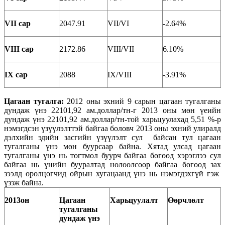
VII сар
2047.91
VII/VI
-2.64%
VIII сар
2172.86
VIII/VII
6.10%
IX сар
2088
IX/VIII
-3.91%
Цагаан тугалга
:
2012 оны эхний 9 сарын цагаан тугалганы
дундаж үнэ 22101,92 ам.доллар/тн-г 2013 оны мөн үеийн
дундаж үнэ 22101,92 ам.доллар/тн-той харьцуулахад 5,51 %-р
нэмэгдсэн үзүүлэлттэй байгаа боловч 2013 оны эхний улиралд
дэлхийн эдийн засгийн үзүүлэлт сул байсан тул цагаан
тугалганы үнэ мөн буурсаар байна. Хятад улсад цагаан
тугалганы үнэ нь тогтмол буурч байгаа бөгөөд хэрэглээ сул
байгаа нь үнийн бууралтад нөлөөлсөөр байгаа бөгөөд зах
зээлд оролцогчид ойрын хугацаанд үнэ нь нэмэгдэхгүй гэж
үзэж байна.
2013он
Цагаан
Харьцуулалт
Өөрчлөлт
тугалганы
д
ундаж үнэ