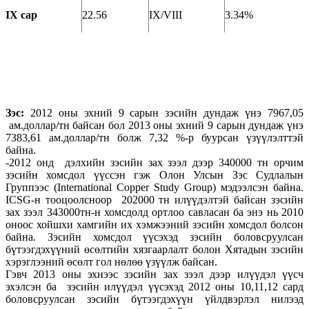
IX сар
22.56
IX/VIII
3.34%
З
эс
:
2012 оны эхний 9 сарын зэсийн дундаж үнэ 7967,05
ам.доллар/тн байсан бол 2013 оны эхний 9 сарын дундаж үнэ
7383,61 ам.доллар/тн болж 7,32 %-р буурсан үзүүлэлттэй
байна.
-2012 онд дэлхийн зэсийн зах зээл дээр 340000 тн орчим
зэсийн хомсдол үүссэн гэж Олон Улсын Зэс Судлалын
Группээс (International Copper Study Group) мэдээлсэн байна.
ICSG-н тооцоолсноор 202000 тн илүүдэлтэй байсан зэсийн
зах зээл 343000тн-н хомсдолд ортлоо савласан ба энэ нь 2010
оноос хойшхи хамгийн их хэмжээний зэсийн хомсдол болсон
байна. Зэсийн хомсдол үүсэхэд зэсийн боловсруулсан
бүтээгдэхүүний өсөлтийн хязгаарлалт болон Хятадын зэсийн
хэрэглээний өсөлт гол нөлөө үзүүлж байсан.
Гэвч 2013 оны эхнээс зэсийн зах зээл дээр илүүдэл үүсч
эхэлсэн ба зэсийн илүүдэл үүсэхэд 2012 оны 10,11,12 сард
боловсруулсан зэсийн бүтээгдэхүүн үйлдвэрлэл нилээд