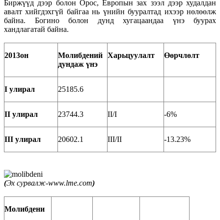
Биржүүд дээр болон Орос, Европын зах зээл дээр худалдан
авалт хийгдэхгүй байгаа нь үнийн бууралтад ихээр нөлөөлж
байна. Богино болон дунд хугацаандаа үнэ буурах
хандлагатай байна.
2013он
Молибдений
Харьцуулалт
Өөрчлөлт
д
ундаж үнэ
I улирал
25185.6
II улирал
23744.3
II/I
-6%
III улирал
20602.1
III/II
-13.23%
(
Эх сурвалж-www.lme.com
)
Молибдени