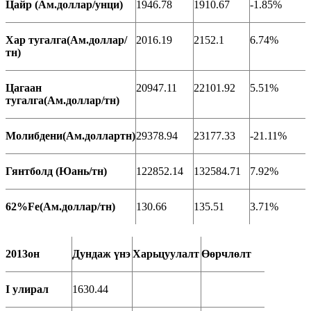
Цайр (Ам.доллар/унци)
1946.78
1910.67
-1.85%
Хар тугалга(Ам.доллар/
2016.19
2152.1
6.74%
тн)
Цагаан
20947.11
22101.92
5.51%
тугалга(Ам.доллар/тн)
Молибдени(Ам.доллартн)
29378.94
23177.33
-21.11%
Гянтболд (Юань/тн)
122852.14
132584.71
7.92%
62%Fe(Ам.доллар/тн)
130.66
135.51
3.71%
2013он
Дундаж үнэ
Харьцуулалт
Өөрчлөлт
I улирал
1630.44