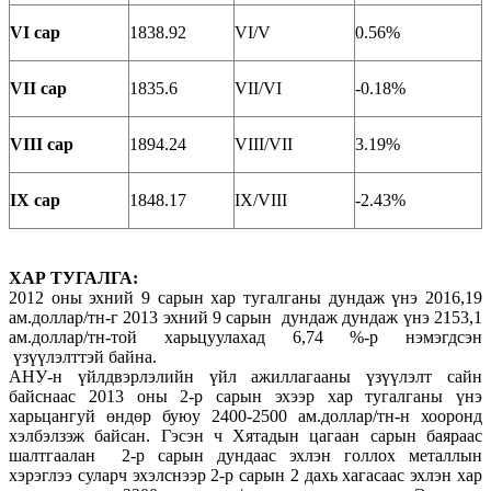
VI сар
1838.92
VI/V
0.56%
VII сар
1835.6
VII/VI
-0.18%
VIII сар
1894.24
VIII/VII
3.19%
IX сар
1848.17
IX/VIII
-2.43%
ХАР ТУГАЛГА:
2012 оны эхний 9 сарын хар тугалганы дундаж үнэ 2016,19
ам.доллар/тн-г 2013 эхний 9 сарын дундаж дундаж үнэ 2153,1
ам.доллар/тн-той харьцуулахад 6,74 %-р нэмэгдсэн
үзүүлэлттэй байна.
АНУ-н үйлдвэрлэлийн үйл ажиллагааны үзүүлэлт сайн
байснаас 2013 оны 2-р сарын эхээр хар тугалганы үнэ
харьцангуй өндөр буюу 2400-2500 ам.доллар/тн-н хооронд
хэлбэлзэж байсан. Гэсэн ч Хятадын цагаан сарын баяраас
шалтгаалан 2-р сарын дундаас эхлэн голлох металлын
хэрэглээ суларч эхэлснээр 2-р сарын 2 дахь хагасаас эхлэн хар