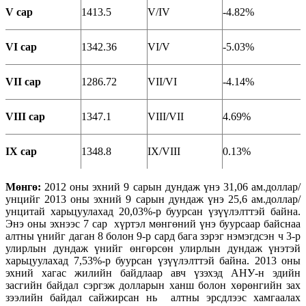
V сар
1413.5
V/IV
-4.82%
VI сар
1342.36
VI/V
-5.03%
VII сар
1286.72
VII/VI
-4.14%
VIII сар
1347.1
VIII/VII
4.69%
IX сар
1348.8
IX/VIII
0.13%
Мөнгө:
2012 оны эхний 9 сарын дундаж үнэ 31,06 ам.доллар/
унцийг 2013 оны эхний 9 сарын дундаж үнэ 25,6 ам.доллар/
унцитай харьцуулахад 20,03%-р буурсан үзүүлэлттэй байна.
Энэ оны эхнээс 7 сар хүртэл мөнгөний үнэ буурсаар байснаа
алтны үнийг даган 8 болон 9-р сард бага зэрэг нэмэгдсэн ч 3-р
улирлын дундаж үнийг өнгөрсөн улирлын дундаж үнэтэй
харьцуулахад 7,53%-р буурсан үзүүлэлттэй байна. 2013 оны
эхний хагас жилийн байдлаар авч үзэхэд АНУ-н эдийн
засгийн байдал сэргэж долларын ханш болон хөрөнгийн зах
зээлийн байдал сайжирсан нь алтны эрсдлээс хамгаалах