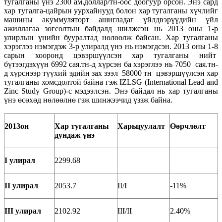
тугалганы үнэ 2300 ам.доллар/тн-оос доогуур орсон. Энэ сард
хар тугалга-цайрын уурхайнууд болон хар тугалганы хүчлийг
машины акуммуляторт ашигладаг үйлдвэрүүдийн үйл
ажиллагаа зогсолтын байдалд шилжсэн нь 2013 оны 1-р
улирлын үнийн бууралтад нөлөөлж байсан. Хар тугалганы
хэрэглээ нэмэгдэж 3-р улиралд үнэ нь нэмэгдсэн. 2013 оны 1-8
сарын хооронд цэвэршүүлсэн хар тугалганы нийт
бүтээгдэхүүн 6992 сая.тн-д хүрсэн ба хэрэглээ нь 7050 сая.тн-
д хүрснээр түүхий эдийн зах зээл 58000 тн цэвэршүүлсэн хар
тугалганы хомсдолтой байна гэж IZLSG (International Lead and
Zinc Study Group)-с мэдээлсэн. Энэ байдал нь хар тугалганы
үнэ өсөхөд нөлөөлнө гэж шинжээчид үзэж байна.
2013он
Хар тугалганы
Харьцуулалт
Өөрчлөлт
д
ундаж үнэ
I улирал
2299.68
II улирал
2053.7
II/I
-11%
III улирал
2102.92
III/II
2.40%