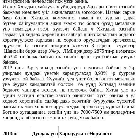
нэмэгдсэн нь нөлөөлсөн гэж үзэж байна.
Ихэнх Хятадын хайлуулах үйлдвэрүүд 2-р сарын эхээр зэсийн
баяжмал нөөцлөх үйл ажиллагаагаа зогсоосон. Цагаан сарын
баяр болон Хятадын коммунист намын их хурлын дараа
бүтээн байгуулалтын ажил эхэлж зэс болон бусад металлын
үнэ нэмэгдэнэ гэсэн хүлээлт байсан ч Хятадын засгийн
газраас үл хөдлөх хөрөнгийн салбарт шинэ хяналтын бодлого
хэрэгжүүлэхээ зарласан нь хөрөнгө оруулагчдыг эргэлзээнд
оруулсан ба зэсийн нөөцийн хэмжээ 3 сарын сүүлчээр
Шанхайн бирж дээр 3%-р, ЛМБирж дээр 2875 тн-р нэмэгдэж
565350 тн болж байсан нь зэсийн эрэлт сул байгааг үзүүлж
байсан.
2013 оны 3-р улиралд зэсийн үнэ нэмэгдэж байсан ч 2-р
улирлын дундаж үнэтэй харьцуулахад 0,93% -р буурсан
үзүүлэлттэй байлаа. Сүүлийн үед үнэт болон өнгөт металлын
үнэ буурах хандлагатай болсон ба үүнд Хятадад зээлийн
бодлого чангарч эхэлсэн нь нөлөөлж байна. Хятад улс нь
эдийн засгийн өсөлтөө хэвээр байлгахыг хүсч байгаа ч үл
хөдлөх хөрөнгийн салбар дахь өсөлтийг бууруулах хүсэлтэй
байгаа нь мөн хөрөнгө оруулагчдыг эргэлзэхэд хүргэж байна.
Богино хугацаандаа зэсийн үнэ нь 7000-7500 ам.доллар/тн-н
хооронд хэлбэлзэнэ гэж шинжээчид үзэж байна.
2013он
Дундаж үнэ
Харьцуулалт
Өөрчлөлт