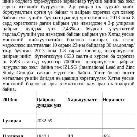
шинэ бодлого хэрэжүүлэхээ зарласнаар түүхий эдийн зах зээл
сэргэх итгэлийг бууруулсан. 2-р улирал нь түүхий эдийн
борлуулалтын оргил үе байдаг ч цайрын хэрэглээ сул хэвээр
байсан тул үнийн бууралт цаашид үргэлжилсэн. 2013 оны 8
сард хэрэглээгээ даган цайрын үнэ нэмэгдсэн ч 3-р улирлын
цайрын дундаж үнэ 2,43%-р буурсан үзүүлэлттэй
гарлаа.Сүүлийн үед нэмэгдэж байсан цайрын үнэ Хятад улсын
мөнгөний нийлүүлэлтийн бодлого чангарах нь гэсэн
мэдээллээс шалтгаалан 10 сарын 23-ны байдлаар 30 ам.доллар/
тн-р буурсан. 2013 оны 1-8 сарын хооронд цэвэршүүлсэн
цайрын нийт бүтээгдэхүүн 8633 сая.тн-д хүрсэн ба хэрэглээ
нь 8593 сая.тн-д хүрснээр 70000тн цэвэршүүлсэн цайрын
илүүдэл зах зээл байна гэж IZLSG (International Lead and Zinc
Study Group)-с саяхан мэдээлсэн байна. Үнэт болон өнгөт
металлын үнийн байдал нь цаашид хэрэгжүүлэх Хятад улсын
мөнгөний бодлогын арга хэмжээнээс хамаарах нь тодорхой
байна.
2013он
Цайрын
Харьцуулалт
Өөрчлөлт
д
ундаж үнэ
I улирал
2032.59
II улирал
1840.1
II/I
-9%