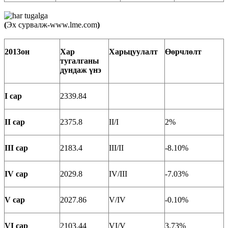
(
Эх сурвалж-www.lme.com
)
2013он
Хар
Харьцуулалт
Өөрчлөлт
тугалганы
д
ундаж үнэ
I сар
2339.84
II сар
2375.8
II/I
2%
III сар
2183.4
III/II
-8.10%
IV сар
2029.8
IV/III
-7.03%
V сар
2027.86
V/IV
-0.10%
VI сар
2103.44
VI/V
3.73%