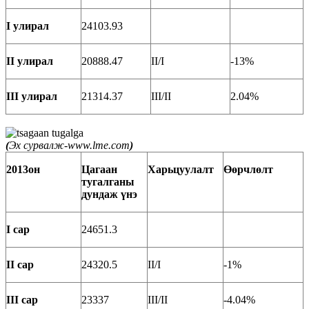
I улирал
24103.93
II улирал
20888.47
II/I
-13%
III улирал
21314.37
III/II
2.04%
(
Эх сурвалж-www.lme.com
)
2013он
Цагаан
Харьцуулалт
Өөрчлөлт
тугалганы
д
ундаж үнэ
I сар
24651.3
II сар
24320.5
II/I
-1%
III сар
23337
III/II
-4.04%