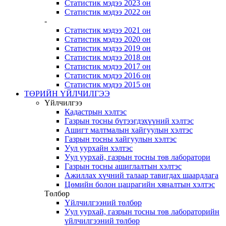
Статистик мэдээ 2023 он
Статистик мэдээ 2022 он
-
Статистик мэдээ 2021 он
Статистик мэдээ 2020 он
Статистик мэдээ 2019 он
Статистик мэдээ 2018 он
Статистик мэдээ 2017 он
Статистик мэдээ 2016 он
Статистик мэдээ 2015 он
ТӨРИЙН ҮЙЛЧИЛГЭЭ
Үйлчилгээ
Кадастрын хэлтэс
Газрын тосны бүтээгдэхүүний хэлтэс
Ашигт малтмалын хайгуулын хэлтэс
Газрын тосны хайгуулын хэлтэс
Уул уурхайн хэлтэс
Уул уурхай, газрын тосны төв лаборатори
Газрын тосны ашиглалтын хэлтэс
Ажиллах хүчний талаар тавигдах шаардлага
Цөмийн болон цацрагийн хяналтын хэлтэс
Төлбөр
Үйлчилгээний төлбөр
Уул уурхай, газрын тосны төв лабораторийн
үйлчилгээний төлбөр