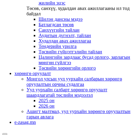
жилийн эцэс
Төсөв, санхүү, худалдан авах ажиллагааны ил тод
байдал
Шилэн дансны мэдээ
Батлагдсан төсөв
Санхүүгийн тайлан
Аудитын дүгнэлт, тайлан
Худалдан авах ажиллагаа
Тендерийн урилга
Төсвийн гүйцэтгэлийн тайлан
Цалингийн зардлаас бусад орлого, зарлагын
мөнгөн гүйлгээ
Төсвийн хөрөнгийн орлого
хөрөнгө оруулалт
Монгол улсын уул уурхайн салбарын хөрөнгө
оруулалтын орчны судалгаа
Уул уурхайн салбарт хөрөнгө оруулалт
шаардлагатай төслийн мэдээлэл
2025 он
2026 он
Ашигт малтмал, уул уурхайн хөрөнгө оруулалтын
гарын авлага
e-zasag.mn