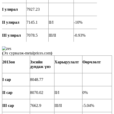
I улирал
7927.23
II улирал
7145.1
II/I
-10%
III улирал
7078.5
III/II
-0.93%
(
Эх сурвалж-metalprices.com
)
2013он
Зэсийн
Харьцуулалт
Өөрчлөлт
д
ундаж үнэ
I сар
8048.77
II сар
8070.02
II/I
0%
III сар
7662.9
III/II
-5.04%