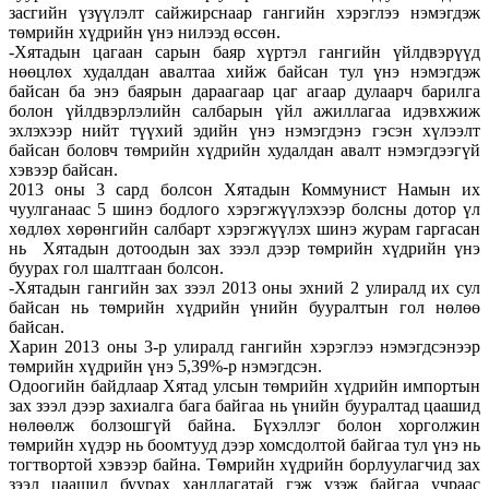
засгийн үзүүлэлт сайжирснаар гангийн хэрэглээ нэмэгдэж
төмрийн хүдрийн үнэ нилээд өссөн.
-Хятадын цагаан сарын баяр хүртэл гангийн үйлдвэрүүд
нөөцлөх худалдан авалтаа хийж байсан тул үнэ нэмэгдэж
байсан ба энэ баярын дараагаар цаг агаар дулаарч барилга
болон үйлдвэрлэлийн салбарын үйл ажиллагаа идэвхжиж
эхлэхээр нийт түүхий эдийн үнэ нэмэгдэнэ гэсэн хүлээлт
байсан боловч төмрийн хүдрийн худалдан авалт нэмэгдээгүй
хэвээр байсан.
2013 оны 3 сард болсон Хятадын Коммунист Намын их
чуулганаас 5 шинэ бодлого хэрэгжүүлэхээр болсны дотор үл
хөдлөх хөрөнгийн салбарт хэрэгжүүлэх шинэ журам гаргасан
нь Хятадын дотоодын зах зээл дээр төмрийн хүдрийн үнэ
буурах гол шалтгаан болсон.
-Хятадын гангийн зах зээл 2013 оны эхний 2 улиралд их сул
байсан нь төмрийн хүдрийн үнийн бууралтын гол нөлөө
байсан.
Харин 2013 оны 3-р улиралд гангийн хэрэглээ нэмэгдсэнээр
төмрийн хүдрийн үнэ 5,39%-р нэмэгдсэн.
Одоогийн байдлаар Хятад улсын төмрийн хүдрийн импортын
зах зээл дээр захиалга бага байгаа нь үнийн бууралтад цаашид
нөлөөлж болзошгүй байна. Бүхэллэг болон хорголжин
төмрийн хүдэр нь боомтууд дээр хомсдолтой байгаа тул үнэ нь
тогтвортой хэвээр байна. Төмрийн хүдрийн борлуулагчид зах
зээл цаашид буурах хандлагатай гэж үзэж байгаа учраас