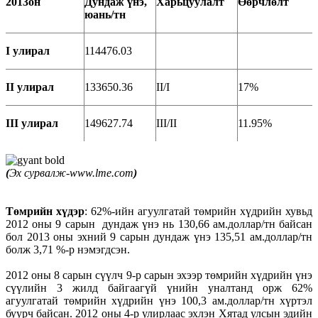
2013он
Дундаж үнэ,
Харьцуулалт
Өөрчлөлт
юань/тн
I улирал
114476.03
II улирал
133650.36
II/I
17%
III улирал
149627.74
III/II
11.95%
(
Эх сурвалж-www.lme.com
)
Төмрийн хүдэр
: 62%-ийн агуулгатай төмрийн хүдрийн хувьд
2012 оны 9 сарын дундаж үнэ нь 130,66 ам.доллар/тн байсан
бол 2013 оны эхний 9 сарын дундаж үнэ 135,51 ам.доллар/тн
болж 3,71 %-р нэмэгдсэн.
2012 оны 8 сарын сүүлч 9-р сарын эхээр төмрийн хүдрийн үнэ
сүүлийн 3 жилд байгаагүй үнийн уналтанд орж 62%
агуулгатай төмрийн хүдрийн үнэ 100,3 ам.доллар/тн хүртэл
буурч байсан. 2012 оны 4-р улирлаас эхлэн Хятад улсын эдийн