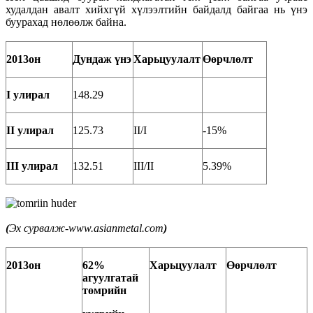
худалдан авалт хийхгүй хүлээлтийн байдалд байгаа нь үнэ
буурахад нөлөөлж байна.
2013он
Дундаж үнэ
Харьцуулалт
Өөрчлөлт
I улирал
148.29
II улирал
125.73
II/I
-15%
III улирал
132.51
III/II
5.39%
(
Эх сурвалж-www.asianmetal.com
)
2013он
62%
Харьцуулалт
Өөрчлөлт
агуулгатай
төмрийн