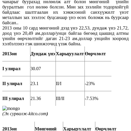
чанарыг буурахад нөлөөлж алт болон мөнгөний үнийн
бууралтын гол нөлөө болсон. Мөн зах зээлийн тодорхойгүй
байдлаас шалтгаалан их хэмжээний санхүүжилт үнэт
металлын зах зээлээс буцсанаар үнэ өсөх боломж нь буурсаар
байсан..
2013 оны 10 сард мөнгөний дээд үнэ 22,53, дундаж үнэ 21,72,
доод үнэ 20,49 ам.доллар/унци байгаа бөгөөд цаашид алтны
үнийн өөрчлөлтийг даган 21-23 ам.доллар унцийн хооронд
хэлбэлзэнэ гэж шинжээчид үзэж байна.
2013он
Дундаж үнэ
Харьцуулалт
Өөрчлөлт
I улирал
30.07
II улирал
23.1
II/I
-23%
III улирал
21.36
III/II
-7.53%
(Эх сурвалж-kitco.com
)
2013он
Мөнгөний
Харьцуулалт
Өөрчлөлт