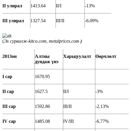
II улирал
1413.64
II/I
-13%
III улирал
1327.54
III/II
-6.09%
(
Эх сурвалж-kitco.com, metalprices.com
)
2013он
Алтны
Харьцуулалт
Өөрчлөлт
д
ундаж үнэ
I сар
1670.95
II сар
1627.5
II/I
-3%
III сар
1592.86
III/II
-2.13%
IV сар
1485.08
IV/III
-6.77%