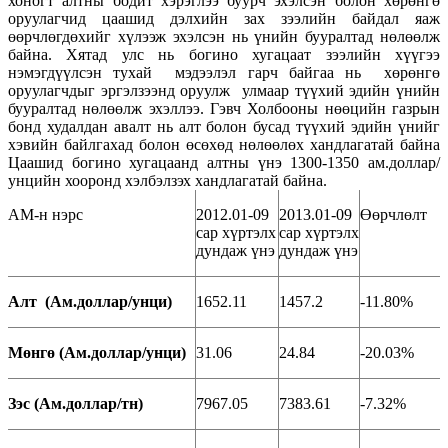
хоногт алтны бодит хэрэглээ буурч эхэлсэн болон хөрөнгө
оруулагчид цаашид дэлхийн зах зээлийн байдал яаж
өөрчлөгдөхийг хүлээж эхэлсэн нь үнийн бууралтад нөлөөлж
байна. Хятад улс нь богино хугацаат зээлийн хүүгээ
нэмэгдүүлсэн тухай мэдээлэл гарч байгаа нь хөрөнгө
оруулагчдыг эргэлзээнд оруулж улмаар түүхий эдийн үнийн
бууралтад нөлөөлж эхэллээ. Гэвч Холбооны нөөцийн газрын
бонд худалдан авалт нь алт болон бусад түүхий эдийн үнийг
хэвийн байлгахад болон өсөхөд нөлөөлөх хандлагатай байна
Цаашид богино хугацаанд алтны үнэ 1300-1350 ам.доллар/
унцийн хооронд хэлбэлзэх хандлагатай байна.
АМ-н нэрс
2012.01-09
2013.01-09
Өөрчлөлт
сар хүртэлх
сар хүртэлх
дундаж үнэ
дундаж үнэ
Алт (Ам.доллар/унци)
1652.11
1457.2
-11.80%
Мөнгө (Ам.доллар/унци)
31.06
24.84
-20.03%
Зэс (Ам.доллар/тн)
7967.05
7383.61
-7.32%