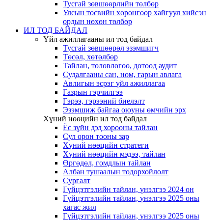
Тусгай зөвшөөрлийн төлбөр
Улсын төсвийн хөрөнгөөр хайгуул хийсэн
ордын нөхөн төлбөр
ИЛ ТОД БАЙДАЛ
Үйл ажиллагааны ил тод байдал
Тусгай зөвшөөрөл эзэмшигч
Төсөл, хөтөлбөр
Тайлан, төлөвлөгөө, дотоод аудит
Судалгааны сан, ном, гарын авлага
Авлигын эсрэг үйл ажиллагаа
Газрын гэрчилгээ
Гэрээ, гэрээний биелэлт
Эзэмшиж байгаа оюуны өмчийн эрх
Хүний нөөцийн ил тод байдал
Ёс зүйн дэд хорооны тайлан
Сул орон тооны зар
Хүний нөөцийн стратеги
Хүний нөөцийн мэдээ, тайлан
Өргөдөл, гомдлын тайлан
Албан тушаалын тодорхойлолт
Сургалт
Гүйцэтгэлийн тайлан, үнэлгээ 2024 он
Гүйцэтгэлийн тайлан, үнэлгээ 2025 оны
хагас жил
Гүйцэтгэлийн тайлан, үнэлгээ 2025 оны