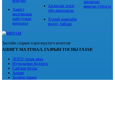
өгөгдөл
зарлагын
Авлигын эсрэг
мөнгөн гүйлгээ
Ашигт
үйл ажиллагаа
малтмалын
хайгуулын
Хүний нөөцийн
мэдээлэл
мэдээ, тайлан
Засгийн газрын хэрэгжүүлэгч агентлаг
АШИГТ МАЛТМАЛ, ГАЗРЫН ТОСНЫ ГАЗАР.
ЛОГО татаж авах
Нууцлалын бодлого
Сайтын бүтэц
Архив
Холбоо барих