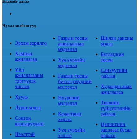
Биднийг дагах
Чухал холбоосууд
Газрын тосны
Шилэн дансны
Эрхэм зорилго
ашиглалтын
мэдээ
мэдээлэл
Хамтын
Батлагдсан
ажиллагаа
Уул уурхайн
төсөв
мэдээлэл
Үйл
Санхүүгийн
ажиллагааны
Газрын тосны
тайлан
тэргүүлэх
бүтээгдэхүүний
чиглэл
Худалдан авах
мэдээлэл
ажиллагаа
Хууль
Нүүрсний
Төсвийн
мэдээлэл
Дүрст мэдээ
гүйцэтгэлийн
Кадастрын
тайлан
Сонгон
хэлтэс
шалгаруулалт
Цалингийн
Уул уурхайн
зардлаас бусад
Нээлттэй
хэлтэс
орлого,