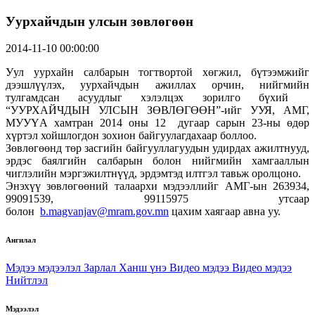
Уурхайчдын улсын зөвлөгөөн
2014-11-10 00:00:00
Уул уурхайн салбарын тогтвортой хөгжил, бүтээмжийг
дээшлүүлэх, уурхайчдын ажиллах орчин, нийгмийн
тулгамдсан асуудлыг хэлэлцэх зорилго бүхий
“УУРХАЙЧДЫН УЛСЫН ЗӨВЛӨГӨӨН”-ийг УУЯ, АМГ,
МУУҮА хамтран 2014 оны 12 дугаар сарын 23-ны өдөр
хүртэл хойшлогдон зохион байгуулагдахаар боллоо.
Зөвлөгөөнд төр засгийн байгууллагуудын удирдах ажилтнууд,
эрдэс баялгийн салбарын болон нийгмийн хамгааллын
чиглэлийн мэргэжилтнүүд, эрдэмтэд илтгэл тавьж оролцоно.
Энэхүү зөвлөгөөний талаархи мэдээллийг АМГ-ын 263934,
99091539, 99115975 утсаар
болон
b.magvanjav@mram.gov.mn
цахим хаягаар авна уу.
Ангилал
Мэдээ мэдээлэл
Зарлал
Ханш үнэ
Видео мэдээ
Видео мэдээ
Нийтлэл
Мэдээлэл