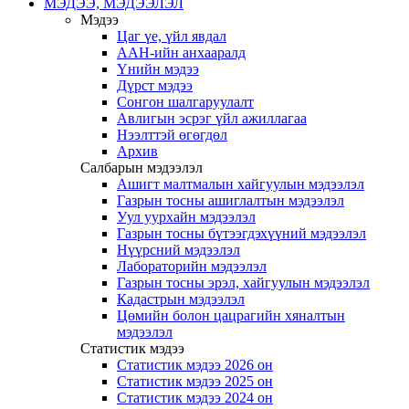
МЭДЭЭ, МЭДЭЭЛЭЛ
Мэдээ
Цаг үе, үйл явдал
ААН-ийн анхааралд
Үнийн мэдээ
Дүрст мэдээ
Сонгон шалгаруулалт
Авлигын эсрэг үйл ажиллагаа
Нээлттэй өгөгдөл
Архив
Салбарын мэдээлэл
Ашигт малтмалын хайгуулын мэдээлэл
Газрын тосны ашиглалтын мэдээлэл
Уул уурхайн мэдээлэл
Газрын тосны бүтээгдэхүүний мэдээлэл
Нүүрсний мэдээлэл
Лабораторийн мэдээлэл
Газрын тосны эрэл, хайгуулын мэдээлэл
Кадастрын мэдээлэл
Цөмийн болон цацрагийн хяналтын
мэдээлэл
Статистик мэдээ
Статистик мэдээ 2026 он
Статистик мэдээ 2025 он
Статистик мэдээ 2024 он