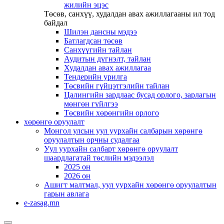
жилийн эцэс
Төсөв, санхүү, худалдан авах ажиллагааны ил тод
байдал
Шилэн дансны мэдээ
Батлагдсан төсөв
Санхүүгийн тайлан
Аудитын дүгнэлт, тайлан
Худалдан авах ажиллагаа
Тендерийн урилга
Төсвийн гүйцэтгэлийн тайлан
Цалингийн зардлаас бусад орлого, зарлагын
мөнгөн гүйлгээ
Төсвийн хөрөнгийн орлого
хөрөнгө оруулалт
Монгол улсын уул уурхайн салбарын хөрөнгө
оруулалтын орчны судалгаа
Уул уурхайн салбарт хөрөнгө оруулалт
шаардлагатай төслийн мэдээлэл
2025 он
2026 он
Ашигт малтмал, уул уурхайн хөрөнгө оруулалтын
гарын авлага
e-zasag.mn