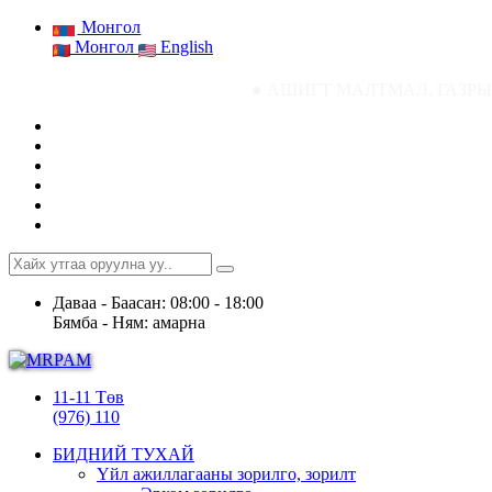
Монгол
Монгол
English
● АШИГТ МАЛТМАЛ, ГАЗРЫН ТОСНЫ ГА
Даваа - Баасан: 08:00 - 18:00
Бямба - Ням: амарна
11-11 Төв
(976) 110
БИДНИЙ ТУХАЙ
Үйл ажиллагааны зорилго, зорилт