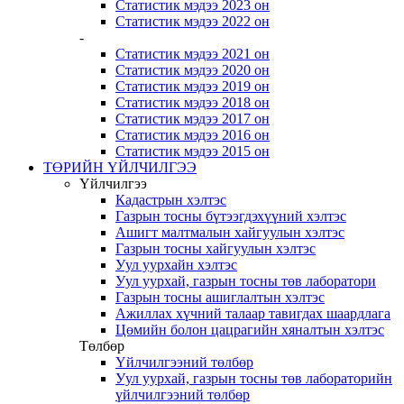
Статистик мэдээ 2023 он
Статистик мэдээ 2022 он
-
Статистик мэдээ 2021 он
Статистик мэдээ 2020 он
Статистик мэдээ 2019 он
Статистик мэдээ 2018 он
Статистик мэдээ 2017 он
Статистик мэдээ 2016 он
Статистик мэдээ 2015 он
ТӨРИЙН ҮЙЛЧИЛГЭЭ
Үйлчилгээ
Кадастрын хэлтэс
Газрын тосны бүтээгдэхүүний хэлтэс
Ашигт малтмалын хайгуулын хэлтэс
Газрын тосны хайгуулын хэлтэс
Уул уурхайн хэлтэс
Уул уурхай, газрын тосны төв лаборатори
Газрын тосны ашиглалтын хэлтэс
Ажиллах хүчний талаар тавигдах шаардлага
Цөмийн болон цацрагийн хяналтын хэлтэс
Төлбөр
Үйлчилгээний төлбөр
Уул уурхай, газрын тосны төв лабораторийн
үйлчилгээний төлбөр