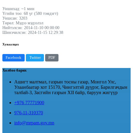
Уншихад: ~1 мин
Үгийн тоо: 68 үг (580 тэмдэгт)
Уншсан: 3203
Төрөл: Мэдээ мэдээлэл
Нийтэлсэн: 2014-11-10 00:00:00
Шинэчилсэн: 2024-11-15 12:29:38
Хуваалцах
Facebook
Twitter
PDF
Холбоо барих
Ашигт малтмал, газрын тосны газар, Монгол Улс,
Улаанбаатар хот 15170, Чингэлтэй дүүрэг, Барилгачдын
талбай-3, Засгийн газрын XII байр, баруун жигүүр
+976 77771900
976-11-310370
info@mrpam.gov.mn