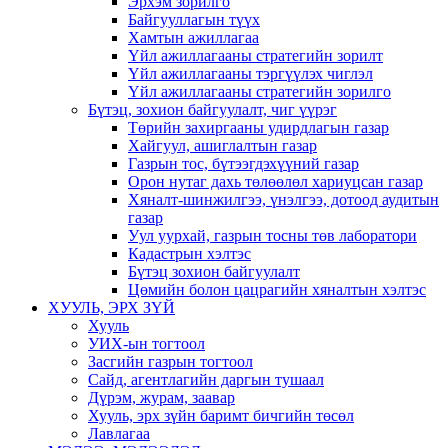
Эрхэм зорилго
Байгууллагын түүх
Хамтын ажиллагаа
Үйл ажиллагааны стратегийн зорилт
Үйл ажиллагааны тэргүүлэх чиглэл
Үйл ажиллагааны стратегийн зорилго
Бүтэц, зохион байгуулалт, чиг үүрэг
Төрийн захиргааны удирдлагын газар
Хайгуул, ашиглалтын газар
Газрын тос, бүтээгдэхүүний газар
Орон нутаг дахь төлөөлөл хариуцсан газар
Хяналт-шинжилгээ, үнэлгээ, дотоод аудитын
газар
Уул уурхай, газрын тосны төв лаборатори
Кадастрын хэлтэс
Бүтэц зохион байгуулалт
Цөмийн болон цацрагийн хяналтын хэлтэс
ХУУЛЬ, ЭРХ ЗҮЙ
Хууль
УИХ-ын тогтоол
Засгийн газрын тогтоол
Сайд, агентлагийн даргын тушаал
Дүрэм, журам, заавар
Хууль, эрх зүйн баримт бичгийн төсөл
Лавлагаа