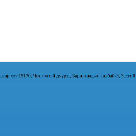
атар хот 15170, Чингэлтэй дүүрэг, Барилгачдын талбай-3, Засгий