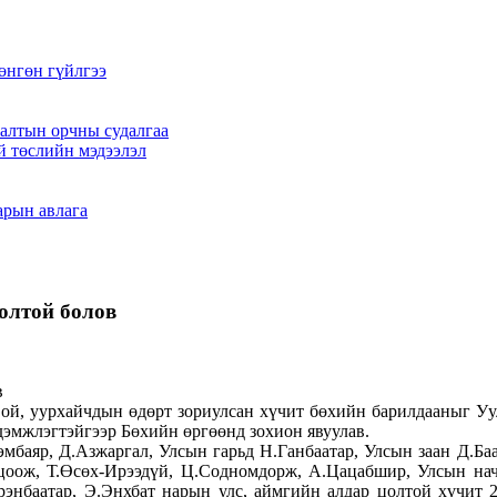
өнгөн гүйлгээ
алтын орчны судалгаа
й төслийн мэдээлэл
арын авлага
олтой болов
 ой, уурхайчдын өдөрт зориулсан хүчит бөхийн барилдааныг У
эмжлэгтэйгээр Бөхийн өргөөнд зохион явуулав.
мбаяр, Д.Азжаргал, Улсын гарьд Н.Ганбаатар, Улсын заан Д.Ба
оож, Т.Өсөх-Ирээдүй, Ц.Содномдорж, А.Цацабшир, Улсын начин 
рэнбаатар, Э.Энхбат нарын улс, аймгийн алдар цолтой хүчит 