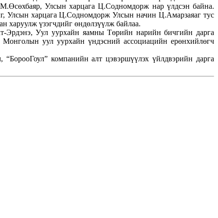
М.Өсөхбаяр, Улсын харцага Ц.Содномдорж нар үлдсэн байна.
г, Улсын харцага Ц.Содномдорж Улсын начин Ц.Амарзаяаг тус
аан харуулж үзэгчдийг өндөлзүүлж байлаа.
т-Эрдэнэ, Уул уурхайн яамны Төрийн нарийн бичгийн дарга
, Монголын уул уурхайн үндэсний ассоциацийн ерөнхийлөгч
, “БорооГоул” компанийн алт цэвэршүүлэх үйлдвэрийн дарга