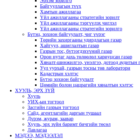
Эрхэм зорилго
Байгууллагын түүх
Хамтын ажиллагаа
Үйл ажиллагааны стратегийн зорилт
Үйл ажиллагааны тэргүүлэх чиглэл
Үйл ажиллагааны стратегийн зорилго
Бүтэц, зохион байгуулалт, чиг үүрэг
Төрийн захиргааны удирдлагын газар
Хайгуул, ашиглалтын газар
Газрын тос, бүтээгдэхүүний газар
Орон нутаг дахь төлөөлөл хариуцсан газар
Хяналт-шинжилгээ, үнэлгээ, дотоод аудитын 
Уул уурхай, газрын тосны төв лаборатори
Кадастрын хэлтэс
Бүтэц зохион байгуулалт
Цөмийн болон цацрагийн хяналтын хэлтэс
ХУУЛЬ, ЭРХ ЗҮЙ
Хууль
УИХ-ын тогтоол
Засгийн газрын тогтоол
Сайд, агентлагийн даргын тушаал
Дүрэм, журам, заавар
Хууль, эрх зүйн баримт бичгийн төсөл
Лавлагаа
МЭДЭЭ, МЭДЭЭЛЭЛ