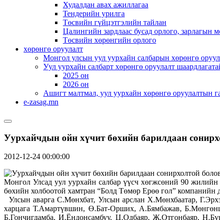
Худалдан авах ажиллагаа
Тендерийн урилга
Төсвийн гүйцэтгэлийн тайлан
Цалингийн зардлаас бусад орлого, зарлагын м
Төсвийн хөрөнгийн орлого
хөрөнгө оруулалт
Монгол улсын уул уурхайн салбарын хөрөнгө оруул
Уул уурхайн салбарт хөрөнгө оруулалт шаардлагата
2025 он
2026 он
Ашигт малтмал, уул уурхайн хөрөнгө оруулалтын г
e-zasag.mn
Уурхайчдын ойн хүчит бөхийн барилдаан сонирх
2012-12-24 00:00:00
Монгол Улсад уул уурхайн салбар үүсч хөгжсөний 90 жилийн
бөхийн холбоотой хамтран “Болд Төмөр Ерөө гол” компанийн д
Улсын аварга С.Мөнхбат, Улсын арслан Х.Мөнхбаатар, Г.Эрхэ
харцага Т.Амартүвшин, Ө.Бат-Орших, А.Бямбажав, Б.Мөнгөнц
Б.Гончигдамба, И.Ёндонсамбуу, Ц.Одбаяр, Ж.Отгонбаяр, Н.Бү