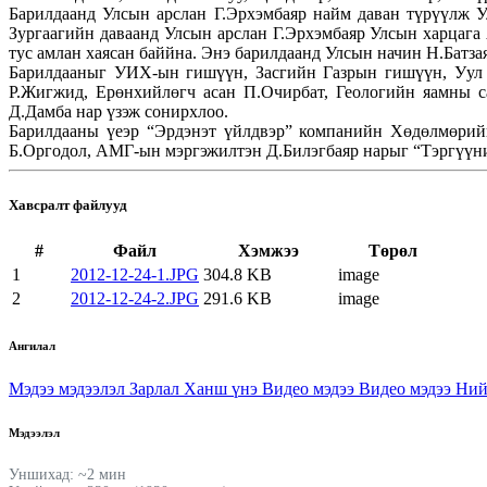
Барилдаанд Улсын арслан Г.Эрхэмбаяр найм даван түрүүлж 
Зургаагийн даваанд Улсын арслан Г.Эрхэмбаяр Улсын харцаг
тус амлан хаясан баййна. Энэ барилдаанд Улсын начин Н.Батза
Барилдааныг УИХ-ын гишүүн, Засгийн Газрын гишүүн, Уул у
Р.Жигжид, Ерөнхийлөгч асан П.Очирбат, Геологийн яамны с
Д.Дамба нар үзэж сонирхлоо.
Барилдааны үеэр “Эрдэнэт үйлдвэр” компанийн Хөдөлмөрийн
Б.Оргодол, АМГ-ын мэргэжилтэн Д.Билэгбаяр нарыг “Тэргүүни
Хавсралт файлууд
#
Файл
Хэмжээ
Төрөл
1
2012-12-24-1.JPG
304.8 KB
image
2
2012-12-24-2.JPG
291.6 KB
image
Ангилал
Мэдээ мэдээлэл
Зарлал
Ханш үнэ
Видео мэдээ
Видео мэдээ
Ний
Мэдээлэл
Уншихад: ~2 мин