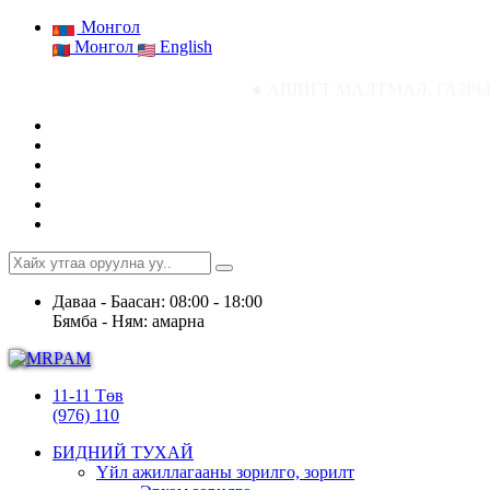
Монгол
Монгол
English
● АШИГТ МАЛТМАЛ, ГАЗРЫН ТОСНЫ ГАЗРЫН
Даваа - Баасан: 08:00 - 18:00
Бямба - Ням: амарна
11-11 Төв
(976) 110
БИДНИЙ ТУХАЙ
Үйл ажиллагааны зорилго, зорилт