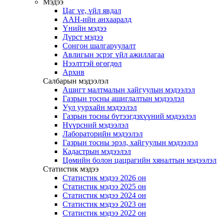
Мэдээ
Цаг үе, үйл явдал
ААН-ийн анхааралд
Үнийн мэдээ
Дүрст мэдээ
Сонгон шалгаруулалт
Авлигын эсрэг үйл ажиллагаа
Нээлттэй өгөгдөл
Архив
Салбарын мэдээлэл
Ашигт малтмалын хайгуулын мэдээлэл
Газрын тосны ашиглалтын мэдээлэл
Уул уурхайн мэдээлэл
Газрын тосны бүтээгдэхүүний мэдээлэл
Нүүрсний мэдээлэл
Лабораторийн мэдээлэл
Газрын тосны эрэл, хайгуулын мэдээлэл
Кадастрын мэдээлэл
Цөмийн болон цацрагийн хяналтын мэдээлэл
Статистик мэдээ
Статистик мэдээ 2026 он
Статистик мэдээ 2025 он
Статистик мэдээ 2024 он
Статистик мэдээ 2023 он
Статистик мэдээ 2022 он