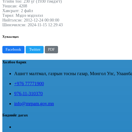
Үгийн тоо: 230 үг (1930 тэмдэгт)
Уншсан: 4208
Хавсралт: 2 файл
Төрөл: Мэдээ мэдээлэл
Нийтэлсэн: 2012-12-24 00:00:00
Шинэчилсэн: 2024-11-15 12:29:43
Хуваалцах
Facebook
Twitter
PDF
Холбоо барих
Ашигт малтмал, газрын тосны газар, Монгол Улс, Улаанба
+976 77771900
976-11-310370
info@mrpam.gov.mn
Биднийг дагах