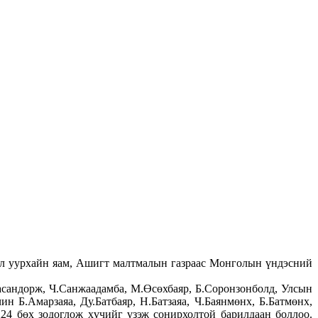
ул уурхайн яам, Ашигт малтмалын газраас Монголын үндэсний
асандорж, Ч.Санжаадамба, М.Өсөхбаяр, Б.Соронзонболд, Улсын
Б.Амарзаяа, Ду.Батбаяр, Н.Батзаяа, Ч.Баянмөнх, Б.Батмөнх,
224 бөх зодоглож хүчийг үзэж сонирхолтой барилдаан боллоо.