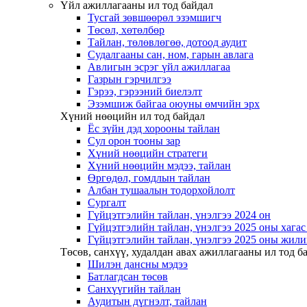
Үйл ажиллагааны ил тод байдал
Тусгай зөвшөөрөл эзэмшигч
Төсөл, хөтөлбөр
Тайлан, төлөвлөгөө, дотоод аудит
Судалгааны сан, ном, гарын авлага
Авлигын эсрэг үйл ажиллагаа
Газрын гэрчилгээ
Гэрээ, гэрээний биелэлт
Эзэмшиж байгаа оюуны өмчийн эрх
Хүний нөөцийн ил тод байдал
Ёс зүйн дэд хорооны тайлан
Сул орон тооны зар
Хүний нөөцийн стратеги
Хүний нөөцийн мэдээ, тайлан
Өргөдөл, гомдлын тайлан
Албан тушаалын тодорхойлолт
Сургалт
Гүйцэтгэлийн тайлан, үнэлгээ 2024 он
Гүйцэтгэлийн тайлан, үнэлгээ 2025 оны хага
Гүйцэтгэлийн тайлан, үнэлгээ 2025 оны жили
Төсөв, санхүү, худалдан авах ажиллагааны ил тод б
Шилэн дансны мэдээ
Батлагдсан төсөв
Санхүүгийн тайлан
Аудитын дүгнэлт, тайлан