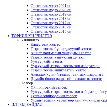
-
Статистик мэдээ 2021 он
Статистик мэдээ 2020 он
Статистик мэдээ 2019 он
Статистик мэдээ 2018 он
Статистик мэдээ 2017 он
Статистик мэдээ 2016 он
Статистик мэдээ 2015 он
ТӨРИЙН ҮЙЛЧИЛГЭЭ
Үйлчилгээ
Кадастрын хэлтэс
Газрын тосны бүтээгдэхүүний хэлтэс
Ашигт малтмалын хайгуулын хэлтэс
Газрын тосны хайгуулын хэлтэс
Уул уурхайн хэлтэс
Уул уурхай, газрын тосны төв лаборатори
Газрын тосны ашиглалтын хэлтэс
Ажиллах хүчний талаар тавигдах шаардлага
Цөмийн болон цацрагийн хяналтын хэлтэс
Төлбөр
Үйлчилгээний төлбөр
Уул уурхай, газрын тосны төв лабораторийн 
Тусгай зөвшөөрлийн төлбөр
Улсын төсвийн хөрөнгөөр хайгуул хийсэн ор
ИЛ ТОД БАЙДАЛ