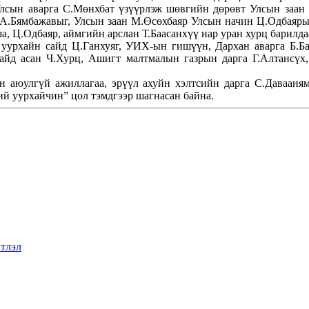
Улсын аварга С.Мөнхбат үзүүрлэж шөвгийн дөрөвт Улсын заан 
а А.Бямбажавыг, Улсын заан М.Өсөхбаяр Улсын начин Ц.Одбаяры
яа, Ц.Одбаяр, аймгийн арслан Т.Баасанхүү нар уран хурц барилд
урхайн сайд Ц.Ганхуяг, УИХ-ын гишүүн, Дархан аварга Б.Ба
айд асан Ч.Хурц, Ашигт малтмалын газрын дарга Г.Алтансүх
 аюулгүй ажиллагаа, эрүүл ахуйн хэлтсийн дарга С.Давааням
й уурхайчин” цол тэмдгээр шагнасан байна.
тлэл