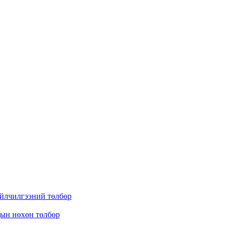
үйлчилгээний төлбөр
дын нөхөн төлбөр