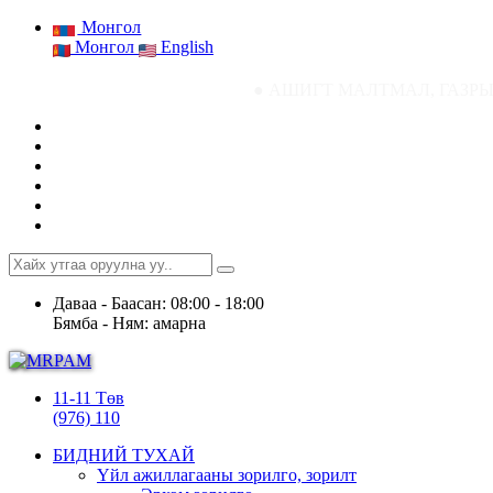
Монгол
Монгол
English
● АШИГТ МАЛТМАЛ, ГАЗРЫН ТОСНЫ ГА
Даваа - Баасан: 08:00 - 18:00
Бямба - Ням: амарна
11-11 Төв
(976) 110
БИДНИЙ ТУХАЙ
Үйл ажиллагааны зорилго, зорилт