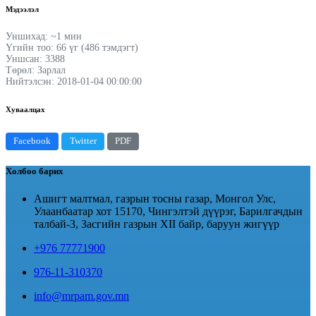
Мэдээлэл
Уншихад: ~1 мин
Үгийн тоо: 66 үг (486 тэмдэгт)
Уншсан: 3388
Төрөл: Зарлал
Нийтэлсэн: 2018-01-04 00:00:00
Хуваалцах
Facebook
Twitter
PDF
Холбоо барих
Ашигт малтмал, газрын тосны газар, Монгол Улс,
Улаанбаатар хот 15170, Чингэлтэй дүүрэг, Барилгачдын
талбай-3, Засгийн газрын XII байр, баруун жигүүр
+976 77771900
976-11-310370
info@mrpam.gov.mn