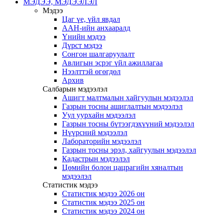
МЭДЭЭ, МЭДЭЭЛЭЛ
Мэдээ
Цаг үе, үйл явдал
ААН-ийн анхааралд
Үнийн мэдээ
Дүрст мэдээ
Сонгон шалгаруулалт
Авлигын эсрэг үйл ажиллагаа
Нээлттэй өгөгдөл
Архив
Салбарын мэдээлэл
Ашигт малтмалын хайгуулын мэдээлэл
Газрын тосны ашиглалтын мэдээлэл
Уул уурхайн мэдээлэл
Газрын тосны бүтээгдэхүүний мэдээлэл
Нүүрсний мэдээлэл
Лабораторийн мэдээлэл
Газрын тосны эрэл, хайгуулын мэдээлэл
Кадастрын мэдээлэл
Цөмийн болон цацрагийн хяналтын
мэдээлэл
Статистик мэдээ
Статистик мэдээ 2026 он
Статистик мэдээ 2025 он
Статистик мэдээ 2024 он