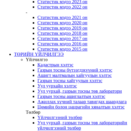
Статистик мэдээ 2023 он
Статистик мэдээ 2022 он
-
Статистик мэдээ 2021 он
Статистик мэдээ 2020 он
Статистик мэдээ 2019 он
Статистик мэдээ 2018 он
Статистик мэдээ 2017 он
Статистик мэдээ 2016 он
Статистик мэдээ 2015 он
ТӨРИЙН ҮЙЛЧИЛГЭЭ
Үйлчилгээ
Кадастрын хэлтэс
Газрын тосны бүтээгдэхүүний хэлтэс
Ашигт малтмалын хайгуулын хэлтэс
Газрын тосны хайгуулын хэлтэс
Уул уурхайн хэлтэс
Уул уурхай, газрын тосны төв лаборатори
Газрын тосны ашиглалтын хэлтэс
Ажиллах хүчний талаар тавигдах шаардлага
Цөмийн болон цацрагийн хяналтын хэлтэс
Төлбөр
Үйлчилгээний төлбөр
Уул уурхай, газрын тосны төв лабораторийн
үйлчилгээний төлбөр