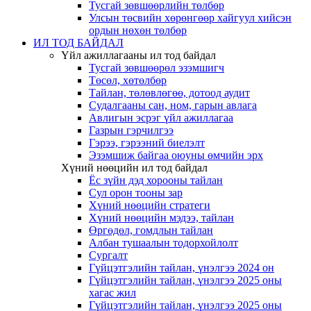
Тусгай зөвшөөрлийн төлбөр
Улсын төсвийн хөрөнгөөр хайгуул хийсэн
ордын нөхөн төлбөр
ИЛ ТОД БАЙДАЛ
Үйл ажиллагааны ил тод байдал
Тусгай зөвшөөрөл эзэмшигч
Төсөл, хөтөлбөр
Тайлан, төлөвлөгөө, дотоод аудит
Судалгааны сан, ном, гарын авлага
Авлигын эсрэг үйл ажиллагаа
Газрын гэрчилгээ
Гэрээ, гэрээний биелэлт
Эзэмшиж байгаа оюуны өмчийн эрх
Хүний нөөцийн ил тод байдал
Ёс зүйн дэд хорооны тайлан
Сул орон тооны зар
Хүний нөөцийн стратеги
Хүний нөөцийн мэдээ, тайлан
Өргөдөл, гомдлын тайлан
Албан тушаалын тодорхойлолт
Сургалт
Гүйцэтгэлийн тайлан, үнэлгээ 2024 он
Гүйцэтгэлийн тайлан, үнэлгээ 2025 оны
хагас жил
Гүйцэтгэлийн тайлан, үнэлгээ 2025 оны