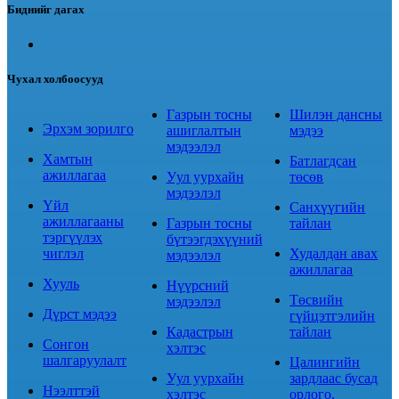
Биднийг дагах
Чухал холбоосууд
Газрын тосны
Шилэн дансны
Эрхэм зорилго
ашиглалтын
мэдээ
мэдээлэл
Хамтын
Батлагдсан
ажиллагаа
Уул уурхайн
төсөв
мэдээлэл
Үйл
Санхүүгийн
ажиллагааны
Газрын тосны
тайлан
тэргүүлэх
бүтээгдэхүүний
чиглэл
Худалдан авах
мэдээлэл
ажиллагаа
Хууль
Нүүрсний
Төсвийн
мэдээлэл
Дүрст мэдээ
гүйцэтгэлийн
Кадастрын
тайлан
Сонгон
хэлтэс
шалгаруулалт
Цалингийн
Уул уурхайн
зардлаас бусад
Нээлттэй
хэлтэс
орлого,