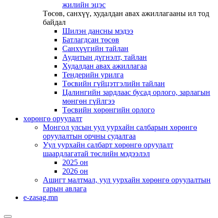
жилийн эцэс
Төсөв, санхүү, худалдан авах ажиллагааны ил тод
байдал
Шилэн дансны мэдээ
Батлагдсан төсөв
Санхүүгийн тайлан
Аудитын дүгнэлт, тайлан
Худалдан авах ажиллагаа
Тендерийн урилга
Төсвийн гүйцэтгэлийн тайлан
Цалингийн зардлаас бусад орлого, зарлагын
мөнгөн гүйлгээ
Төсвийн хөрөнгийн орлого
хөрөнгө оруулалт
Монгол улсын уул уурхайн салбарын хөрөнгө
оруулалтын орчны судалгаа
Уул уурхайн салбарт хөрөнгө оруулалт
шаардлагатай төслийн мэдээлэл
2025 он
2026 он
Ашигт малтмал, уул уурхайн хөрөнгө оруулалтын
гарын авлага
e-zasag.mn