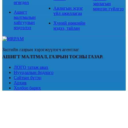
өгөгдөл
зарлагын
Авлигын эсрэг
мөнгөн гүйлгээ
Ашигт
үйл ажиллагаа
малтмалын
хайгуулын
Хүний нөөцийн
мэдээлэл
мэдээ, тайлан
Засгийн газрын хэрэгжүүлэгч агентлаг
АШИГТ МАЛТМАЛ, ГАЗРЫН ТОСНЫ ГАЗАР.
ЛОГО татаж авах
Нууцлалын бодлого
Сайтын бүтэц
Архив
Холбоо барих