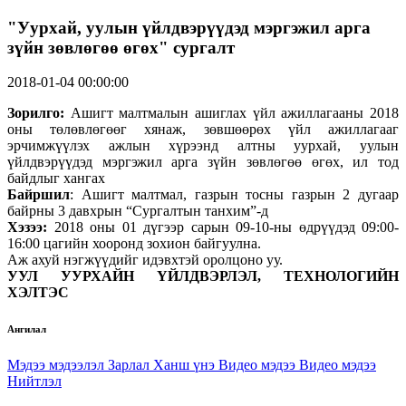
"Уурхай, уулын үйлдвэрүүдэд мэргэжил арга
зүйн зөвлөгөө өгөх" сургалт
2018-01-04 00:00:00
Зорилго:
Ашигт малтмалын ашиглах үйл ажиллагааны 2018
оны төлөвлөгөөг хянаж, зөвшөөрөх үйл ажиллагааг
эрчимжүүлэх ажлын хүрээнд алтны уурхай, уулын
үйлдвэрүүдэд мэргэжил арга зүйн зөвлөгөө өгөх, ил тод
байдлыг хангах
Байршил
: Ашигт малтмал, газрын тосны газрын 2 дугаар
байрны 3 давхрын “Сургалтын танхим”-д
Хэзээ:
2018 оны 01 дүгээр сарын 09-10-ны өдрүүдэд 09:00-
16:00 цагийн хооронд зохион байгуулна.
Аж ахуй нэгжүүдийг идэвхтэй оролцоно уу.
УУЛ УУРХАЙН ҮЙЛДВЭРЛЭЛ, ТЕХНОЛОГИЙН
ХЭЛТЭС
Ангилал
Мэдээ мэдээлэл
Зарлал
Ханш үнэ
Видео мэдээ
Видео мэдээ
Нийтлэл