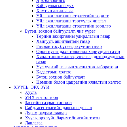
Эрхэм зорилго
Байгууллагын түүх
Хамтын ажиллагаа
Үйл ажиллагааны стратегийн зорилт
Үйл ажиллагааны тэргүүлэх чиглэл
Үйл ажиллагааны стратегийн зорилго
Бүтэц, зохион байгуулалт, чиг үүрэг
Төрийн захиргааны удирдлагын газар
Хайгуул, ашиглалтын газар
Газрын тос, бүтээгдэхүүний газар
Орон нутаг дахь төлөөлөл хариуцсан газар
Хяналт-шинжилгээ, үнэлгээ, дотоод аудитын
газар
Уул уурхай, газрын тосны төв лаборатори
Кадастрын хэлтэс
Бүтэц зохион байгуулалт
Цөмийн болон цацрагийн хяналтын хэлтэс
ХУУЛЬ, ЭРХ ЗҮЙ
Хууль
УИХ-ын тогтоол
Засгийн газрын тогтоол
Сайд, агентлагийн даргын тушаал
Дүрэм, журам, заавар
Хууль, эрх зүйн баримт бичгийн төсөл
Лавлагаа