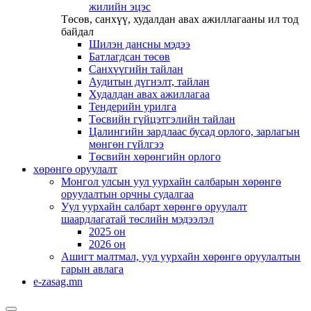
жилийн эцэс
Төсөв, санхүү, худалдан авах ажиллагааны ил тод
байдал
Шилэн дансны мэдээ
Батлагдсан төсөв
Санхүүгийн тайлан
Аудитын дүгнэлт, тайлан
Худалдан авах ажиллагаа
Тендерийн урилга
Төсвийн гүйцэтгэлийн тайлан
Цалингийн зардлаас бусад орлого, зарлагын
мөнгөн гүйлгээ
Төсвийн хөрөнгийн орлого
хөрөнгө оруулалт
Монгол улсын уул уурхайн салбарын хөрөнгө
оруулалтын орчны судалгаа
Уул уурхайн салбарт хөрөнгө оруулалт
шаардлагатай төслийн мэдээлэл
2025 он
2026 он
Ашигт малтмал, уул уурхайн хөрөнгө оруулалтын
гарын авлага
e-zasag.mn