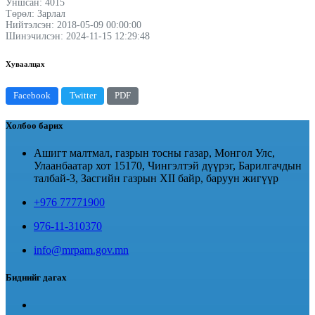
Уншсан: 4015
Төрөл: Зарлал
Нийтэлсэн: 2018-05-09 00:00:00
Шинэчилсэн: 2024-11-15 12:29:48
Хуваалцах
Facebook
Twitter
PDF
Холбоо барих
Ашигт малтмал, газрын тосны газар, Монгол Улс,
Улаанбаатар хот 15170, Чингэлтэй дүүрэг, Барилгачдын
талбай-3, Засгийн газрын XII байр, баруун жигүүр
+976 77771900
976-11-310370
info@mrpam.gov.mn
Биднийг дагах