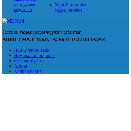
хайгуулын
Хүний нөөцийн
мэдээлэл
мэдээ, тайлан
Засгийн газрын хэрэгжүүлэгч агентлаг
АШИГТ МАЛТМАЛ, ГАЗРЫН ТОСНЫ ГАЗАР.
ЛОГО татаж авах
Нууцлалын бодлого
Сайтын бүтэц
Архив
Холбоо барих