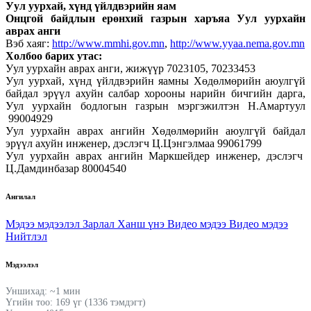
Уул уурхай, хүнд үйлдвэрийн яам
Онцгой байдлын ерөнхий газрын харъяа Уул уурхайн
аврах анги
Вэб хаяг:
http://www.mmhi.gov.mn
,
http://www.yyaa.nema.gov.mn
Холбоо барих утас:
Уул уурхайн аврах анги, жижүүр 7023105, 70233453
Уул уурхай, хүнд үйлдвэрийн яамны Хөдөлмөрийн аюулгүй
байдал эрүүл ахуйн салбар хорооны нарийн бичгийн дарга,
Уул уурхайн бодлогын газрын мэргэжилтэн Н.Амартуул
99004929
Уул уурхайн аврах ангийн Хөдөлмөрийн аюулгүй байдал
эрүүл ахуйн инженер, дэслэгч Ц.Цэнгэлмаа 99061799
Уул уурхайн аврах ангийн Маркшейдер инженер, дэслэгч
Ц.Дамдинбазар 80004540
Ангилал
Мэдээ мэдээлэл
Зарлал
Ханш үнэ
Видео мэдээ
Видео мэдээ
Нийтлэл
Мэдээлэл
Уншихад: ~1 мин
Үгийн тоо: 169 үг (1336 тэмдэгт)