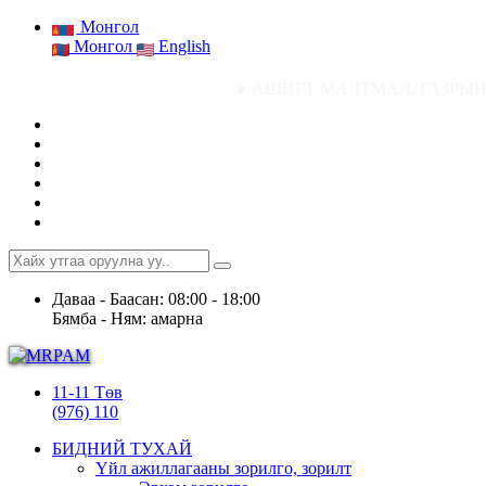
Монгол
Монгол
English
● АШИГТ МАЛТМАЛ, ГАЗРЫН ТОСНЫ ГАЗР
Даваа - Баасан: 08:00 - 18:00
Бямба - Ням: амарна
11-11 Төв
(976) 110
БИДНИЙ ТУХАЙ
Үйл ажиллагааны зорилго, зорилт