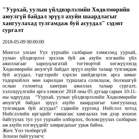
"Уурхай, уулын үйлдвэрлэлийн Хөдөлмөрийн
аюулгүй байдал эрүүл ахуйн шаардлагыг
хангуулахад тулгамдаж буй асуудал" сэдэвт
сургалт
2018-05-09 00:00:00
Монгол улсын Уул уурхайн салбарын хэмжээнд уурхай,
уулын үйлдвэрлэл эрхэлж буй аж ахуйн нэгжийн үйл
ажиллагааг хариуцлагатай тогтвортой хөгжүүлэхэд
Хөдөлмөрийн аюулгүй байдал эрүүл ахуйн талаар тулгамдаж
буй асуудал, тэдгээрийг хэрхэн шийдвэрлэх арга замыг
тодорхойлох мөн харилцан туршлага солилцож, болзошгүй
ослын голомтод хамтран ажиллах талаар сургалт,
хэлэлцүүлгийн арга хэмжээг 2018 оны 05 дугаар сарын 10-11-
ны өдрүүдэд “Уурхай, уулын үйлдвэрлэлийн Хөдөлмөрийн
аюулгүй байдал эрүүл ахуйн шаардлагыг хангуулахад
тулгамдаж буй асуудал” сэдвийн хүрээнд Нийслэл хотод
Нийслэлийн иргэдийг гамшгаас хамгаалах төв дээр зохион
байгуулах тул уул уурхайн олборлох, боловсруулах салбарын
аж ахуйн нэгжүүдийг хамрагдахыг урьж байна.
Жич: Үнэ төлбөргүй
Зохион байгуулагч: