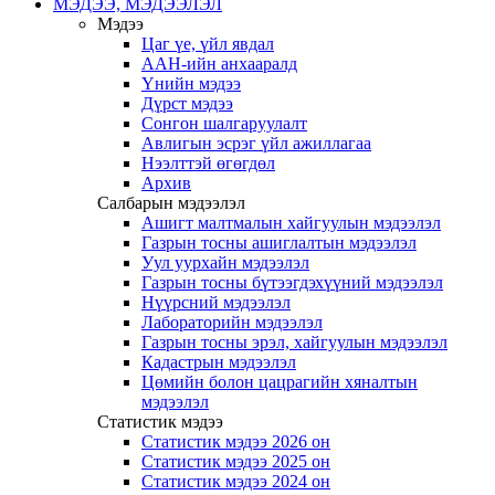
МЭДЭЭ, МЭДЭЭЛЭЛ
Мэдээ
Цаг үе, үйл явдал
ААН-ийн анхааралд
Үнийн мэдээ
Дүрст мэдээ
Сонгон шалгаруулалт
Авлигын эсрэг үйл ажиллагаа
Нээлттэй өгөгдөл
Архив
Салбарын мэдээлэл
Ашигт малтмалын хайгуулын мэдээлэл
Газрын тосны ашиглалтын мэдээлэл
Уул уурхайн мэдээлэл
Газрын тосны бүтээгдэхүүний мэдээлэл
Нүүрсний мэдээлэл
Лабораторийн мэдээлэл
Газрын тосны эрэл, хайгуулын мэдээлэл
Кадастрын мэдээлэл
Цөмийн болон цацрагийн хяналтын
мэдээлэл
Статистик мэдээ
Статистик мэдээ 2026 он
Статистик мэдээ 2025 он
Статистик мэдээ 2024 он