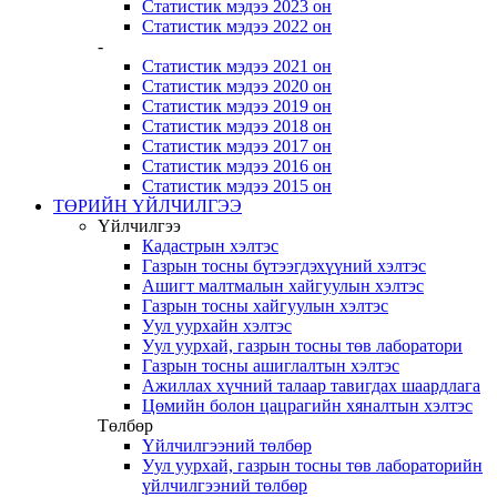
Статистик мэдээ 2023 он
Статистик мэдээ 2022 он
-
Статистик мэдээ 2021 он
Статистик мэдээ 2020 он
Статистик мэдээ 2019 он
Статистик мэдээ 2018 он
Статистик мэдээ 2017 он
Статистик мэдээ 2016 он
Статистик мэдээ 2015 он
ТӨРИЙН ҮЙЛЧИЛГЭЭ
Үйлчилгээ
Кадастрын хэлтэс
Газрын тосны бүтээгдэхүүний хэлтэс
Ашигт малтмалын хайгуулын хэлтэс
Газрын тосны хайгуулын хэлтэс
Уул уурхайн хэлтэс
Уул уурхай, газрын тосны төв лаборатори
Газрын тосны ашиглалтын хэлтэс
Ажиллах хүчний талаар тавигдах шаардлага
Цөмийн болон цацрагийн хяналтын хэлтэс
Төлбөр
Үйлчилгээний төлбөр
Уул уурхай, газрын тосны төв лабораторийн
үйлчилгээний төлбөр