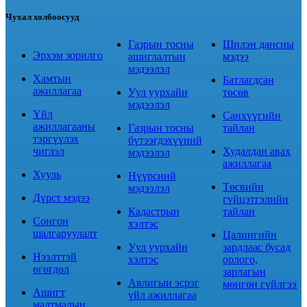
Чухал холбоосууд
Газрын тосны
Шилэн дансны
Эрхэм зорилго
ашиглалтын
мэдээ
мэдээлэл
Хамтын
Батлагдсан
ажиллагаа
Уул уурхайн
төсөв
мэдээлэл
Үйл
Санхүүгийн
ажиллагааны
Газрын тосны
тайлан
тэргүүлэх
бүтээгдэхүүний
чиглэл
Худалдан авах
мэдээлэл
ажиллагаа
Хууль
Нүүрсний
Төсвийн
мэдээлэл
Дүрст мэдээ
гүйцэтгэлийн
Кадастрын
тайлан
Сонгон
хэлтэс
шалгаруулалт
Цалингийн
Уул уурхайн
зардлаас бусад
Нээлттэй
хэлтэс
орлого,
өгөгдөл
зарлагын
Авлигын эсрэг
мөнгөн гүйлгээ
Ашигт
үйл ажиллагаа
малтмалын