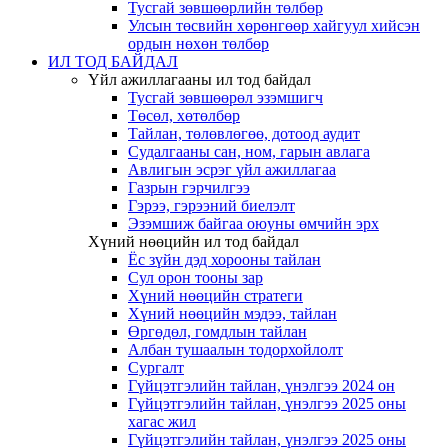
Тусгай зөвшөөрлийн төлбөр
Улсын төсвийн хөрөнгөөр хайгуул хийсэн
ордын нөхөн төлбөр
ИЛ ТОД БАЙДАЛ
Үйл ажиллагааны ил тод байдал
Тусгай зөвшөөрөл эзэмшигч
Төсөл, хөтөлбөр
Тайлан, төлөвлөгөө, дотоод аудит
Судалгааны сан, ном, гарын авлага
Авлигын эсрэг үйл ажиллагаа
Газрын гэрчилгээ
Гэрээ, гэрээний биелэлт
Эзэмшиж байгаа оюуны өмчийн эрх
Хүний нөөцийн ил тод байдал
Ёс зүйн дэд хорооны тайлан
Сул орон тооны зар
Хүний нөөцийн стратеги
Хүний нөөцийн мэдээ, тайлан
Өргөдөл, гомдлын тайлан
Албан тушаалын тодорхойлолт
Сургалт
Гүйцэтгэлийн тайлан, үнэлгээ 2024 он
Гүйцэтгэлийн тайлан, үнэлгээ 2025 оны
хагас жил
Гүйцэтгэлийн тайлан, үнэлгээ 2025 оны