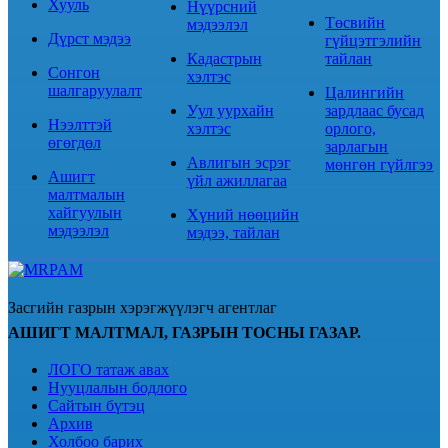
Хууль
Нүүрсний
Төсвийн
мэдээлэл
Дүрст мэдээ
гүйцэтгэлийн
Кадастрын
тайлан
Сонгон
хэлтэс
шалгаруулалт
Цалингийн
Уул уурхайн
зардлаас бусад
Нээлттэй
хэлтэс
орлого,
өгөгдөл
зарлагын
Авлигын эсрэг
мөнгөн гүйлгээ
Ашигт
үйл ажиллагаа
малтмалын
хайгуулын
Хүний нөөцийн
мэдээлэл
мэдээ, тайлан
Засгийн газрын хэрэгжүүлэгч агентлаг
АШИГТ МАЛТМАЛ, ГАЗРЫН ТОСНЫ ГАЗАР.
ЛОГО татаж авах
Нууцлалын бодлого
Сайтын бүтэц
Архив
Холбоо барих