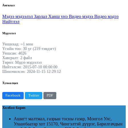
Ангилал
Мэдээ мэдээлэл
Зарлал
Ханш үнэ
Видео мэдээ
Видео мэдээ
Нийтлэл
Мэдээлэл
Уншихад: ~1 мин
Үгийн тоо: 30 үг (219 тэмдэгт)
Уншсан: 4026
Хавсралт: 2 файл
Төрөл: Мэдээ мэдээлэл
Нийтэлсэн: 2015-07-10 00:00:00
Шинэчилсэн: 2024-11-15 12:29:12
Хуваалцах
Facebook
Twitter
PDF
Холбоо барих
Ашигт малтмал, газрын тосны газар, Монгол Улс,
Улаанбаатар хот 15170, Чингэлтэй дүүрэг, Барилгачдын