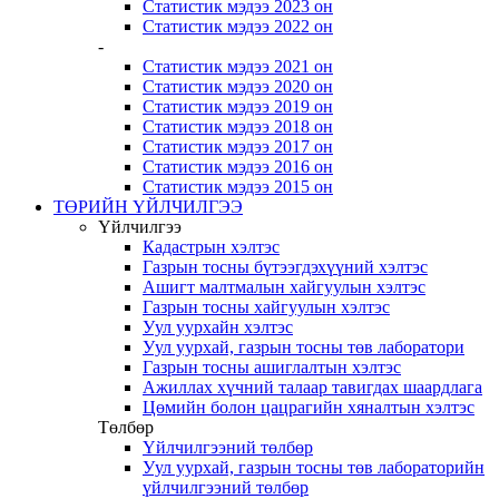
Статистик мэдээ 2023 он
Статистик мэдээ 2022 он
-
Статистик мэдээ 2021 он
Статистик мэдээ 2020 он
Статистик мэдээ 2019 он
Статистик мэдээ 2018 он
Статистик мэдээ 2017 он
Статистик мэдээ 2016 он
Статистик мэдээ 2015 он
ТӨРИЙН ҮЙЛЧИЛГЭЭ
Үйлчилгээ
Кадастрын хэлтэс
Газрын тосны бүтээгдэхүүний хэлтэс
Ашигт малтмалын хайгуулын хэлтэс
Газрын тосны хайгуулын хэлтэс
Уул уурхайн хэлтэс
Уул уурхай, газрын тосны төв лаборатори
Газрын тосны ашиглалтын хэлтэс
Ажиллах хүчний талаар тавигдах шаардлага
Цөмийн болон цацрагийн хяналтын хэлтэс
Төлбөр
Үйлчилгээний төлбөр
Уул уурхай, газрын тосны төв лабораторийн
үйлчилгээний төлбөр