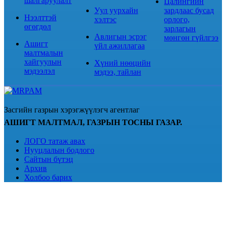
шалгаруулалт
Цалингийн
Уул уурхайн
зардлаас бусад
Нээлттэй
хэлтэс
орлого,
өгөгдөл
зарлагын
Авлигын эсрэг
мөнгөн гүйлгээ
Ашигт
үйл ажиллагаа
малтмалын
хайгуулын
Хүний нөөцийн
мэдээлэл
мэдээ, тайлан
Засгийн газрын хэрэгжүүлэгч агентлаг
АШИГТ МАЛТМАЛ, ГАЗРЫН ТОСНЫ ГАЗАР.
ЛОГО татаж авах
Нууцлалын бодлого
Сайтын бүтэц
Архив
Холбоо барих