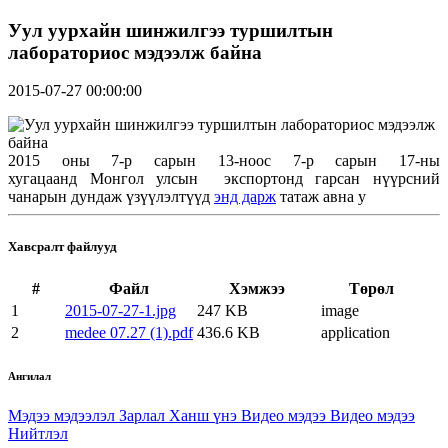
Уул уурхайн шинжилгээ туршилтын
лабораториос мэдээлж байна
2015-07-27 00:00:00
2015 оны 7-р сарын 13-ноос 7-р сарын 17-ны
хугацаанд Монгол улсын экспортонд гарсан нүүрсний
чанарын дундаж үзүүлэлтүүд
энд дарж
татаж авна у
Хавсралт файлууд
#
Файл
Хэмжээ
Төрөл
1
2015-07-27-1.jpg
247 KB
image
2
medee 07.27 (1).pdf
436.6 KB
application
Ангилал
Мэдээ мэдээлэл
Зарлал
Ханш үнэ
Видео мэдээ
Видео мэдээ
Нийтлэл