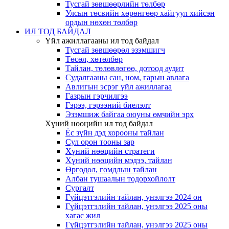
Тусгай зөвшөөрлийн төлбөр
Улсын төсвийн хөрөнгөөр хайгуул хийсэн
ордын нөхөн төлбөр
ИЛ ТОД БАЙДАЛ
Үйл ажиллагааны ил тод байдал
Тусгай зөвшөөрөл эзэмшигч
Төсөл, хөтөлбөр
Тайлан, төлөвлөгөө, дотоод аудит
Судалгааны сан, ном, гарын авлага
Авлигын эсрэг үйл ажиллагаа
Газрын гэрчилгээ
Гэрээ, гэрээний биелэлт
Эзэмшиж байгаа оюуны өмчийн эрх
Хүний нөөцийн ил тод байдал
Ёс зүйн дэд хорооны тайлан
Сул орон тооны зар
Хүний нөөцийн стратеги
Хүний нөөцийн мэдээ, тайлан
Өргөдөл, гомдлын тайлан
Албан тушаалын тодорхойлолт
Сургалт
Гүйцэтгэлийн тайлан, үнэлгээ 2024 он
Гүйцэтгэлийн тайлан, үнэлгээ 2025 оны
хагас жил
Гүйцэтгэлийн тайлан, үнэлгээ 2025 оны