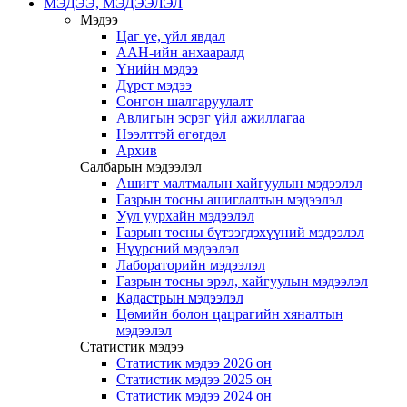
МЭДЭЭ, МЭДЭЭЛЭЛ
Мэдээ
Цаг үе, үйл явдал
ААН-ийн анхааралд
Үнийн мэдээ
Дүрст мэдээ
Сонгон шалгаруулалт
Авлигын эсрэг үйл ажиллагаа
Нээлттэй өгөгдөл
Архив
Салбарын мэдээлэл
Ашигт малтмалын хайгуулын мэдээлэл
Газрын тосны ашиглалтын мэдээлэл
Уул уурхайн мэдээлэл
Газрын тосны бүтээгдэхүүний мэдээлэл
Нүүрсний мэдээлэл
Лабораторийн мэдээлэл
Газрын тосны эрэл, хайгуулын мэдээлэл
Кадастрын мэдээлэл
Цөмийн болон цацрагийн хяналтын
мэдээлэл
Статистик мэдээ
Статистик мэдээ 2026 он
Статистик мэдээ 2025 он
Статистик мэдээ 2024 он