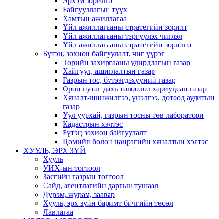
Эрхэм зорилго
Байгууллагын түүх
Хамтын ажиллагаа
Үйл ажиллагааны стратегийн зорилт
Үйл ажиллагааны тэргүүлэх чиглэл
Үйл ажиллагааны стратегийн зорилго
Бүтэц, зохион байгуулалт, чиг үүрэг
Төрийн захиргааны удирдлагын газар
Хайгуул, ашиглалтын газар
Газрын тос, бүтээгдэхүүний газар
Орон нутаг дахь төлөөлөл хариуцсан газар
Хяналт-шинжилгээ, үнэлгээ, дотоод аудитын
газар
Уул уурхай, газрын тосны төв лаборатори
Кадастрын хэлтэс
Бүтэц зохион байгуулалт
Цөмийн болон цацрагийн хяналтын хэлтэс
ХУУЛЬ, ЭРХ ЗҮЙ
Хууль
УИХ-ын тогтоол
Засгийн газрын тогтоол
Сайд, агентлагийн даргын тушаал
Дүрэм, журам, заавар
Хууль, эрх зүйн баримт бичгийн төсөл
Лавлагаа