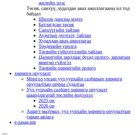
жилийн эцэс
Төсөв, санхүү, худалдан авах ажиллагааны ил тод
байдал
Шилэн дансны мэдээ
Батлагдсан төсөв
Санхүүгийн тайлан
Аудитын дүгнэлт, тайлан
Худалдан авах ажиллагаа
Тендерийн урилга
Төсвийн гүйцэтгэлийн тайлан
Цалингийн зардлаас бусад орлого, зарлагын
мөнгөн гүйлгээ
Төсвийн хөрөнгийн орлого
хөрөнгө оруулалт
Монгол улсын уул уурхайн салбарын хөрөнгө
оруулалтын орчны судалгаа
Уул уурхайн салбарт хөрөнгө оруулалт
шаардлагатай төслийн мэдээлэл
2025 он
2026 он
Ашигт малтмал, уул уурхайн хөрөнгө оруулалтын
гарын авлага
e-zasag.mn