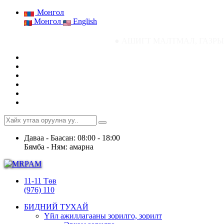
Монгол
Монгол
English
● АШИГТ МАЛТМАЛ, ГАЗРЫН ТОСНЫ ГА
Даваа - Баасан: 08:00 - 18:00
Бямба - Ням: амарна
11-11 Төв
(976) 110
БИДНИЙ ТУХАЙ
Үйл ажиллагааны зорилго, зорилт