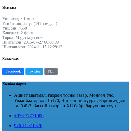
Мэдээлэл
Уншихад: ~1 мин
Үгийн тоо: 22 үг (141 тэмдэгт)
Уншсан: 4658
Хавсралт: 2 файл
Төрөл: Мэдээ мэдээлэл
Нийтэлсэн: 2015-07-27 00:00:00
Шинэчилсэн: 2024-11-15 12:29:12
Хуваалцах
Facebook
Twitter
PDF
Холбоо барих
Ашигт малтмал, газрын тосны газар, Монгол Улс,
Улаанбаатар хот 15170, Чингэлтэй дүүрэг, Барилгачдын
талбай-3, Засгийн газрын XII байр, баруун жигүүр
+976 77771900
976-11-310370