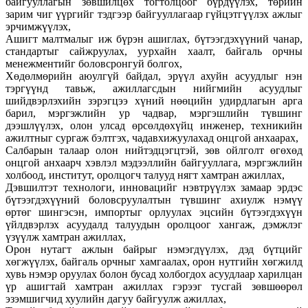
байгууллагын зөвшилцөх тогтолцоог бүрдүүлэх, төрийн
зарим чиг үүргийг тэдгээр байгууллагаар гүйцэтгүүлэх ажлыг
эрчимжүүлэх,
Ашигт малтмалыг иж бүрэн ашиглах, бүтээгдэхүүний чанар,
стандартыг сайжруулах, уурхайн хаалт, байгаль орчны
менежментийг боловсронгуй болгох,
Хөдөлмөрийн аюулгүй байдал, эрүүл ахуйн асуудлыг нэн
тэргүүнд тавьж, ажиллагсдын нийгмийн асуудлыг
шийдвэрлэхийн зэрэгцээ хүний нөөцийн удирдлагын арга
барил, мэргэжлийн ур чадвар, мэргэшлийн түвшинг
дээшлүүлэх, олон улсад өрсөлдөхүйц инженер, техникийн
ажилтныг сургаж бэлтгэх, чадавхижуулахад онцгой анхаарах,
Салбарын талаар олон нийтэдцэгцтэй, зөв ойлголт өгөхөд
онцгой анхаарч хэвлэл мэдээллийн байгууллага, мэргэжлийн
холбоод, институт, оролцогч талууд нягт хамтран ажиллах,
Дэвшилтэт технологи, инновацийг нэвтрүүлэх замаар эрдэс
бүтээгдэхүүний боловсруулалтын түвшинг ахиулж нэмүү
өртөг шингэсэн, импортыг орлуулах эцсийн бүтээгдэхүүн
үйлдвэрлэх асуудалд талуудын оролцоог хангаж, дэмжлэг
үзүүлж хамтран ажиллах,
Орон нутагт ажлын байрыг нэмэгдүүлэх, дэд бүтцийг
хөгжүүлэх, байгаль орчныг хамгаалах, орон нутгийн хөгжилд
хувь нэмэр оруулах болон бусад холбогдох асуудлаар харилцан
үр ашигтай хамтран ажиллах гэрээг тусгай зөвшөөрөл
эзэмшигчид хуулийн дагуу байгуулж ажиллах,