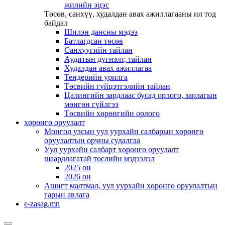
жилийн эцэс
Төсөв, санхүү, худалдан авах ажиллагааны ил тод
байдал
Шилэн дансны мэдээ
Батлагдсан төсөв
Санхүүгийн тайлан
Аудитын дүгнэлт, тайлан
Худалдан авах ажиллагаа
Тендерийн урилга
Төсвийн гүйцэтгэлийн тайлан
Цалингийн зардлаас бусад орлого, зарлагын
мөнгөн гүйлгээ
Төсвийн хөрөнгийн орлого
хөрөнгө оруулалт
Монгол улсын уул уурхайн салбарын хөрөнгө
оруулалтын орчны судалгаа
Уул уурхайн салбарт хөрөнгө оруулалт
шаардлагатай төслийн мэдээлэл
2025 он
2026 он
Ашигт малтмал, уул уурхайн хөрөнгө оруулалтын
гарын авлага
e-zasag.mn