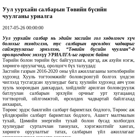
Уул уурхайн салбарын Төвийн бүсийн
чуулганы уриалга
2017-05-26 00:00:00
Уул уурхайн салбар нь эдийн засгийн гол хөдөлгөгч хүч
болохыг тэмдэглэн, тус салбарын өрсөлдөх чадварыг
сайжруулахыг эрмэлзэн,
“Төвийн бүсийн чуулган”-д
оролцогчдоос энэхүү УРИАЛГА-ыг гаргаж байна
Төрийн болон төрийн бус байгууллага, иргэд, аж ахуйн нэгж,
хөрөнгө оруулагчид, оролцогч бүх талуудад:
Засгийн газрын 2016-2020 оны үйл ажиллагааны хөтөлбөрийн
хүрээнд Хууль тогтоомжийг боловсронгуй болгох үндсэн
чиглэлд тусгагдсан хуулиудыг багц хуулийн хүрээнд авч үзэн
хууль хоорондын давхардал, хийдлийг арилган боловсруулж
батлуулан салбарын эрхзүйн орчныг урт хугацаанд
тогтвортой, ойлгомжтой, өрсөлдөх чадвартай байлгахад
анхаарах,
Төрөөс эрдэс баялгийн салбарт баримтлах бодлого, Төрөөс аж
үйлдвэрийн салбарт баримтлах бодлого, Ашигт малтмалын
тухай, Цөмийн энергийн тухай болон бусад холбогдох
хуулиудыг сурталчлан таниулах, хэрэгжилтийг хангах,
хөрөнгө оруулалтыг татах, салбарын үйл ажиллагааг