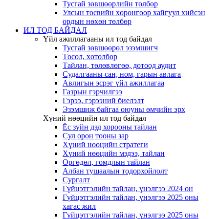
Тусгай зөвшөөрлийн төлбөр
Улсын төсвийн хөрөнгөөр хайгуул хийсэн
ордын нөхөн төлбөр
ИЛ ТОД БАЙДАЛ
Үйл ажиллагааны ил тод байдал
Тусгай зөвшөөрөл эзэмшигч
Төсөл, хөтөлбөр
Тайлан, төлөвлөгөө, дотоод аудит
Судалгааны сан, ном, гарын авлага
Авлигын эсрэг үйл ажиллагаа
Газрын гэрчилгээ
Гэрээ, гэрээний биелэлт
Эзэмшиж байгаа оюуны өмчийн эрх
Хүний нөөцийн ил тод байдал
Ёс зүйн дэд хорооны тайлан
Сул орон тооны зар
Хүний нөөцийн стратеги
Хүний нөөцийн мэдээ, тайлан
Өргөдөл, гомдлын тайлан
Албан тушаалын тодорхойлолт
Сургалт
Гүйцэтгэлийн тайлан, үнэлгээ 2024 он
Гүйцэтгэлийн тайлан, үнэлгээ 2025 оны
хагас жил
Гүйцэтгэлийн тайлан, үнэлгээ 2025 оны