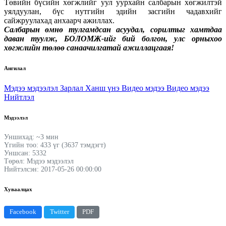
Төвийн бүсийн хөгжлийг уул уурхайн салбарын хөгжилтэй
уялдуулан, бүс нутгийн эдийн засгийн чадавхийг
сайжруулахад анхаарч ажиллах.
Салбарын өмнө тулгамдсан асуудал, сорилтыг хамтдаа
даван туулж, БОЛОМЖ-ийг бий болгон, улс орныхоо
хөгжлийн төлөө санаачилгатай ажиллацгаая!
Ангилал
Мэдээ мэдээлэл
Зарлал
Ханш үнэ
Видео мэдээ
Видео мэдээ
Нийтлэл
Мэдээлэл
Уншихад: ~3 мин
Үгийн тоо: 433 үг (3637 тэмдэгт)
Уншсан: 5332
Төрөл: Мэдээ мэдээлэл
Нийтэлсэн: 2017-05-26 00:00:00
Хуваалцах
Facebook
Twitter
PDF