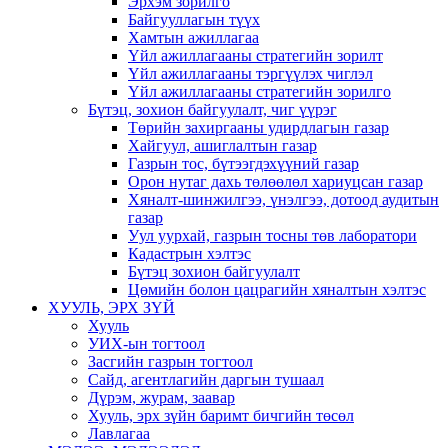
Эрхэм зорилго
Байгууллагын түүх
Хамтын ажиллагаа
Үйл ажиллагааны стратегийн зорилт
Үйл ажиллагааны тэргүүлэх чиглэл
Үйл ажиллагааны стратегийн зорилго
Бүтэц, зохион байгуулалт, чиг үүрэг
Төрийн захиргааны удирдлагын газар
Хайгуул, ашиглалтын газар
Газрын тос, бүтээгдэхүүний газар
Орон нутаг дахь төлөөлөл хариуцсан газар
Хяналт-шинжилгээ, үнэлгээ, дотоод аудитын
газар
Уул уурхай, газрын тосны төв лаборатори
Кадастрын хэлтэс
Бүтэц зохион байгуулалт
Цөмийн болон цацрагийн хяналтын хэлтэс
ХУУЛЬ, ЭРХ ЗҮЙ
Хууль
УИХ-ын тогтоол
Засгийн газрын тогтоол
Сайд, агентлагийн даргын тушаал
Дүрэм, журам, заавар
Хууль, эрх зүйн баримт бичгийн төсөл
Лавлагаа