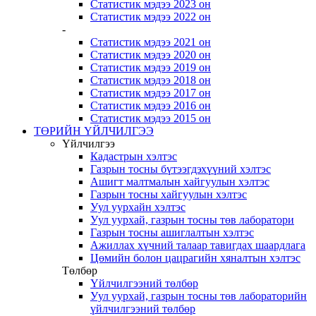
Статистик мэдээ 2023 он
Статистик мэдээ 2022 он
-
Статистик мэдээ 2021 он
Статистик мэдээ 2020 он
Статистик мэдээ 2019 он
Статистик мэдээ 2018 он
Статистик мэдээ 2017 он
Статистик мэдээ 2016 он
Статистик мэдээ 2015 он
ТӨРИЙН ҮЙЛЧИЛГЭЭ
Үйлчилгээ
Кадастрын хэлтэс
Газрын тосны бүтээгдэхүүний хэлтэс
Ашигт малтмалын хайгуулын хэлтэс
Газрын тосны хайгуулын хэлтэс
Уул уурхайн хэлтэс
Уул уурхай, газрын тосны төв лаборатори
Газрын тосны ашиглалтын хэлтэс
Ажиллах хүчний талаар тавигдах шаардлага
Цөмийн болон цацрагийн хяналтын хэлтэс
Төлбөр
Үйлчилгээний төлбөр
Уул уурхай, газрын тосны төв лабораторийн
үйлчилгээний төлбөр