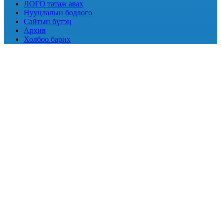
ЛОГО татаж авах
Нууцлалын бодлого
Сайтын бүтэц
Архив
Холбоо барих