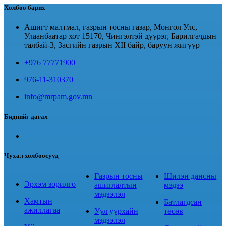
Холбоо барих
Ашигт малтмал, газрын тосны газар, Монгол Улс,
Улаанбаатар хот 15170, Чингэлтэй дүүрэг, Барилгачдын
талбай-3, Засгийн газрын XII байр, баруун жигүүр
+976 77771900
976-11-310370
info@mrpam.gov.mn
Биднийг дагах
Чухал холбоосууд
Газрын тосны
Шилэн дансны
Эрхэм зорилго
ашиглалтын
мэдээ
мэдээлэл
Хамтын
Батлагдсан
ажиллагаа
Уул уурхайн
төсөв
мэдээлэл