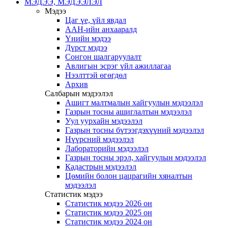
МЭДЭЭ, МЭДЭЭЛЭЛ
Мэдээ
Цаг үе, үйл явдал
ААН-ийн анхааралд
Үнийн мэдээ
Дүрст мэдээ
Сонгон шалгаруулалт
Авлигын эсрэг үйл ажиллагаа
Нээлттэй өгөгдөл
Архив
Салбарын мэдээлэл
Ашигт малтмалын хайгуулын мэдээлэл
Газрын тосны ашиглалтын мэдээлэл
Уул уурхайн мэдээлэл
Газрын тосны бүтээгдэхүүний мэдээлэл
Нүүрсний мэдээлэл
Лабораторийн мэдээлэл
Газрын тосны эрэл, хайгуулын мэдээлэл
Кадастрын мэдээлэл
Цөмийн болон цацрагийн хяналтын
мэдээлэл
Статистик мэдээ
Статистик мэдээ 2026 он
Статистик мэдээ 2025 он
Статистик мэдээ 2024 он