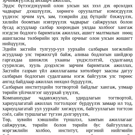
эрчимжүүлэхэд анхаарч ажиллах,
Эрдэс бүтээгдэхүүний олон улсын зах зээл дэх өрсөлдөх
чадварыг дээшлүүлэх, хөрөнгө оруулалтыг нэмэгдүүлэх
үүднээс эрчим хүч, зам, тээврийн дэд бүтцийг бэхжүүлэх,
хилийн боомтын нэвтрүүлэх чадварыг сайжруулах болон
бусад асуудлаар салбар хоорондын уялдаа холбоог хангаж
нэгдсэн бодлого баримталж ажиллах, ашигт малтмалын нөөц
ашигласны төлбөрийн эрх зүйн орчныг олон улсын жишигт
нийцүүлэх,
Эдийн засгийн тулгуур-уул уурхайн салбарын хөгжлийн
асуудлаар улс төржихгүй байж, аливаа бодлогын шийдвэр
гаргахдаа шинжлэх ухааны үндэслэлтэй, судалгаанд
суурилсан, хууль дээдэлсэн зарчим баримталж ажиллах,
Засгийн газрын үйл ажиллагааны хөтөлбөрт заасны дагуу
салбарын бодлогын судалгааны нэгж байгуулж улс төрөөс
ангид байдлаар ажиллах нөхцөл бүрдүүлэх,
Салбарын институцийн тогтвортой байдлыг хангаж, улмаар
төрийн үйлчилгээг шуурхай үзүүлэх,
Компаниудыг чадавхжуулах, удирдлагын тогтвортой,
хариуцлагатай ажиллах тогтолцоог бүрдүүлэх замаар ил тод,
хариуцлагатай уул уурхайг хөгжүүлэх, байгууллагын тогтсон
соёл, сайн туршлагыг түгээн дэлгэрүүлэх,
Төр, хувийн хэвшлийн түншлэл, хамтын ажиллагааг
сайжруулж, төрийн болон төрийн бус байгууллага,
мэргэжлийн холбоо, институт, иргэний нийгмийн