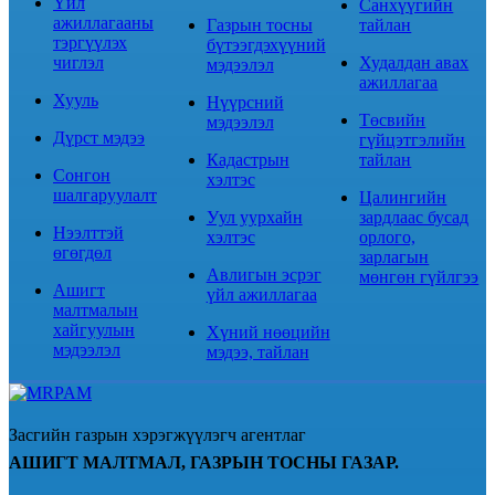
Үйл
Санхүүгийн
ажиллагааны
Газрын тосны
тайлан
тэргүүлэх
бүтээгдэхүүний
чиглэл
Худалдан авах
мэдээлэл
ажиллагаа
Хууль
Нүүрсний
Төсвийн
мэдээлэл
Дүрст мэдээ
гүйцэтгэлийн
Кадастрын
тайлан
Сонгон
хэлтэс
шалгаруулалт
Цалингийн
Уул уурхайн
зардлаас бусад
Нээлттэй
хэлтэс
орлого,
өгөгдөл
зарлагын
Авлигын эсрэг
мөнгөн гүйлгээ
Ашигт
үйл ажиллагаа
малтмалын
хайгуулын
Хүний нөөцийн
мэдээлэл
мэдээ, тайлан
Засгийн газрын хэрэгжүүлэгч агентлаг
АШИГТ МАЛТМАЛ, ГАЗРЫН ТОСНЫ ГАЗАР.