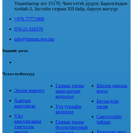
Улаанбаатар хот 15170, Чингэлтэй дүүрэг, Барилгачдын
талбай-3, Засгийн газрын XII байр, баруун жигүүр
+976 77771900
976-11-310370
info@mrpam.gov.mn
Биднийг дагах
Чухал холбоосууд
Газрын тосны
Шилэн дансны
Эрхэм зорилго
ашиглалтын
мэдээ
мэдээлэл
Хамтын
Батлагдсан
ажиллагаа
Уул уурхайн
төсөв
мэдээлэл
Үйл
Санхүүгийн
ажиллагааны
Газрын тосны
тайлан
тэргүүлэх
бүтээгдэхүүний
чиглэл
Худалдан авах
мэдээлэл