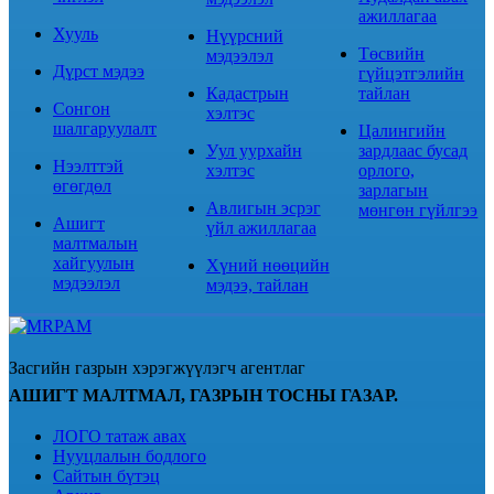
ажиллагаа
Хууль
Нүүрсний
Төсвийн
мэдээлэл
Дүрст мэдээ
гүйцэтгэлийн
Кадастрын
тайлан
Сонгон
хэлтэс
шалгаруулалт
Цалингийн
Уул уурхайн
зардлаас бусад
Нээлттэй
хэлтэс
орлого,
өгөгдөл
зарлагын
Авлигын эсрэг
мөнгөн гүйлгээ
Ашигт
үйл ажиллагаа
малтмалын
хайгуулын
Хүний нөөцийн
мэдээлэл
мэдээ, тайлан
Засгийн газрын хэрэгжүүлэгч агентлаг
АШИГТ МАЛТМАЛ, ГАЗРЫН ТОСНЫ ГАЗАР.
ЛОГО татаж авах
Нууцлалын бодлого
Сайтын бүтэц