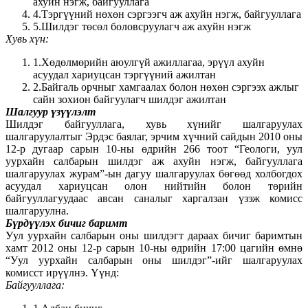
ахуйн нэгж, байгууллага
4.Тэргүүний нөхөн сэргээгч аж ахуйн нэгж, байгууллага
5.Шилдэг төсөл боловсруулагч аж ахуйн нэгж
Хувь хүн:
1.Хөдөлмөрийн аюулгүй ажиллагаа, эрүүл ахуйн
асуудал хариуцсан тэргүүний ажилтан
2.Байгаль орчныг хамгаалах болон нөхөн сэргээх ажлыг
сайн зохион байгуулагч шилдэг ажилтан
Шалгуур үзүүлэлт
Шилдэг байгууллага, хувь хүнийг шалгаруулах
шалгаруулалтыг Эрдэс баялаг, эрчим хүчний сайдын 2010 оны
12-р дугаар сарын 10-ны өдрийн 266 тоот “Геологи, уул
уурхайн салбарын шилдэг аж ахуйн нэгж, байгууллага
шалгаруулах журам”-ын дагуу шалгаруулах бөгөөд холбогдох
асуудал хариуцсан олон нийтийн болон төрийн
байгууллагуудаас авсан саналыг харгалзан үзэж комисс
шалгаруулна.
Бүрдүүлэх бичиг баримт
Уул уурхайн салбарын оны шилдэгт дараах бичиг баримтын
хамт 2012 оны 12-р сарын 10-ны өдрийн 17:00 цагийн өмнө
“Уул уурхайн салбарын оны шилдэг”-ийг шалгаруулах
комисст ирүүлнэ. Үүнд:
Байгууллага: