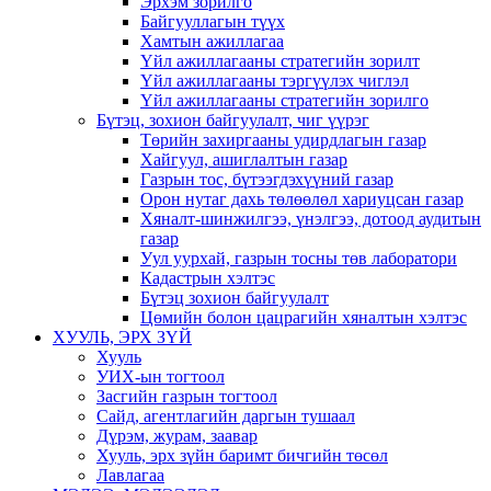
Эрхэм зорилго
Байгууллагын түүх
Хамтын ажиллагаа
Үйл ажиллагааны стратегийн зорилт
Үйл ажиллагааны тэргүүлэх чиглэл
Үйл ажиллагааны стратегийн зорилго
Бүтэц, зохион байгуулалт, чиг үүрэг
Төрийн захиргааны удирдлагын газар
Хайгуул, ашиглалтын газар
Газрын тос, бүтээгдэхүүний газар
Орон нутаг дахь төлөөлөл хариуцсан газар
Хяналт-шинжилгээ, үнэлгээ, дотоод аудитын
газар
Уул уурхай, газрын тосны төв лаборатори
Кадастрын хэлтэс
Бүтэц зохион байгуулалт
Цөмийн болон цацрагийн хяналтын хэлтэс
ХУУЛЬ, ЭРХ ЗҮЙ
Хууль
УИХ-ын тогтоол
Засгийн газрын тогтоол
Сайд, агентлагийн даргын тушаал
Дүрэм, журам, заавар
Хууль, эрх зүйн баримт бичгийн төсөл
Лавлагаа