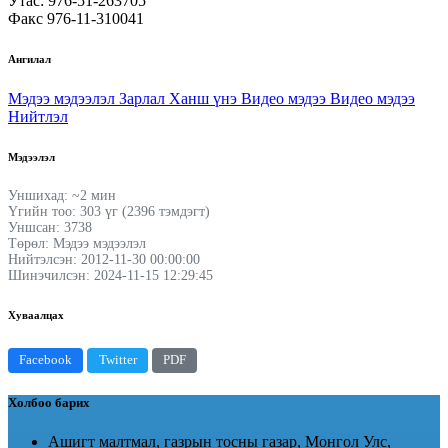
Утас: 976-51-263705
Факс 976-11-310041
Ангилал
Мэдээ мэдээлэл
Зарлал
Ханш үнэ
Видео мэдээ
Видео мэдээ
Нийтлэл
Мэдээлэл
Уншихад: ~2 мин
Үгийн тоо: 303 үг (2396 тэмдэгт)
Уншсан: 3738
Төрөл: Мэдээ мэдээлэл
Нийтэлсэн: 2012-11-30 00:00:00
Шинэчилсэн: 2024-11-15 12:29:45
Хуваалцах
Facebook
Twitter
PDF
Холбоо барих
Ашигт малтмал, газрын тосны газар, Монгол Улс,