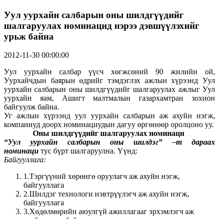
Уул уурхайн салбарын оны шилдгүүдийг
шалгаруулах номинацид нэрээ дэвшүүлэхийг
урьж байна
2012-11-30 00:00:00
Уул уурхайн салбар үүсч хөгжсөний 90 жилийн ой,
Уурхайчдын баярын өдрийг тэмдэглэх ажлын хүрээнд Уул
уурхайн салбарын оны шилдгүүдийг шалгаруулах ажлыг Уул
уурхайн яам, Ашигт малтмалын газархамтран зохион
байгуулж байна.
Уг ажлын хүрээнд уул уурхайн салбарын аж ахуйн нэгж,
компаниуд доорх номинациудын дагуу өргөнөөр оролцоно уу.
Оны шилдгүүдийг шалгаруулах номинаци
“Уул уурхайн салбарын оны шилдэг” –т дараах
номинаци
тус бүрт шалгаруулна. Үүнд:
Байгууллага:
1.Тэргүүний хөрөнгө оруулагч аж ахуйн нэгж,
байгууллага
2.Шилдэг технологи нэвтрүүлэгч аж ахуйн нэгж,
байгууллага
3.Хөдөлмөрийн аюулгүй ажиллагааг эрхэмлэгч аж