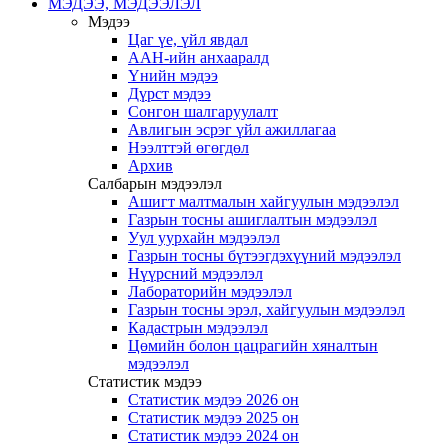
МЭДЭЭ, МЭДЭЭЛЭЛ
Мэдээ
Цаг үе, үйл явдал
ААН-ийн анхааралд
Үнийн мэдээ
Дүрст мэдээ
Сонгон шалгаруулалт
Авлигын эсрэг үйл ажиллагаа
Нээлттэй өгөгдөл
Архив
Салбарын мэдээлэл
Ашигт малтмалын хайгуулын мэдээлэл
Газрын тосны ашиглалтын мэдээлэл
Уул уурхайн мэдээлэл
Газрын тосны бүтээгдэхүүний мэдээлэл
Нүүрсний мэдээлэл
Лабораторийн мэдээлэл
Газрын тосны эрэл, хайгуулын мэдээлэл
Кадастрын мэдээлэл
Цөмийн болон цацрагийн хяналтын
мэдээлэл
Статистик мэдээ
Статистик мэдээ 2026 он
Статистик мэдээ 2025 он
Статистик мэдээ 2024 он