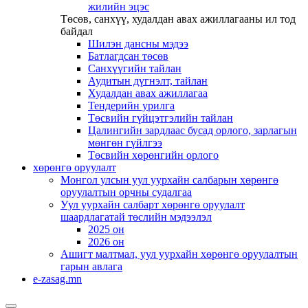
жилийн эцэс
Төсөв, санхүү, худалдан авах ажиллагааны ил тод
байдал
Шилэн дансны мэдээ
Батлагдсан төсөв
Санхүүгийн тайлан
Аудитын дүгнэлт, тайлан
Худалдан авах ажиллагаа
Тендерийн урилга
Төсвийн гүйцэтгэлийн тайлан
Цалингийн зардлаас бусад орлого, зарлагын
мөнгөн гүйлгээ
Төсвийн хөрөнгийн орлого
хөрөнгө оруулалт
Монгол улсын уул уурхайн салбарын хөрөнгө
оруулалтын орчны судалгаа
Уул уурхайн салбарт хөрөнгө оруулалт
шаардлагатай төслийн мэдээлэл
2025 он
2026 он
Ашигт малтмал, уул уурхайн хөрөнгө оруулалтын
гарын авлага
e-zasag.mn