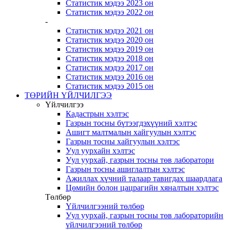
Статистик мэдээ 2023 он
Статистик мэдээ 2022 он
-
Статистик мэдээ 2021 он
Статистик мэдээ 2020 он
Статистик мэдээ 2019 он
Статистик мэдээ 2018 он
Статистик мэдээ 2017 он
Статистик мэдээ 2016 он
Статистик мэдээ 2015 он
ТӨРИЙН ҮЙЛЧИЛГЭЭ
Үйлчилгээ
Кадастрын хэлтэс
Газрын тосны бүтээгдэхүүний хэлтэс
Ашигт малтмалын хайгуулын хэлтэс
Газрын тосны хайгуулын хэлтэс
Уул уурхайн хэлтэс
Уул уурхай, газрын тосны төв лаборатори
Газрын тосны ашиглалтын хэлтэс
Ажиллах хүчний талаар тавигдах шаардлага
Цөмийн болон цацрагийн хяналтын хэлтэс
Төлбөр
Үйлчилгээний төлбөр
Уул уурхай, газрын тосны төв лабораторийн
үйлчилгээний төлбөр