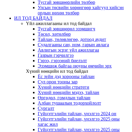
Тусгай зөвшөөрлийн төлбөр
Улсын төсвийн хөрөнгөөр хайгуул хийсэн
ордын нөхөн төлбөр
ИЛ ТОД БАЙДАЛ
Үйл ажиллагааны ил тод байдал
Тусгай зөвшөөрөл эзэмшигч
Төсөл, хөтөлбөр
Тайлан, төлөвлөгөө, дотоод аудит
Судалгааны сан, ном, гарын авлага
Авлигын эсрэг үйл ажиллагаа
Газрын гэрчилгээ
Гэрээ, гэрээний биелэлт
Эзэмшиж байгаа оюуны өмчийн эрх
Хүний нөөцийн ил тод байдал
Ёс зүйн дэд хорооны тайлан
Сул орон тооны зар
Хүний нөөцийн стратеги
Хүний нөөцийн мэдээ, тайлан
Өргөдөл, гомдлын тайлан
Албан тушаалын тодорхойлолт
Сургалт
Гүйцэтгэлийн тайлан, үнэлгээ 2024 он
Гүйцэтгэлийн тайлан, үнэлгээ 2025 оны
хагас жил
Гүйцэтгэлийн тайлан, үнэлгээ 2025 оны