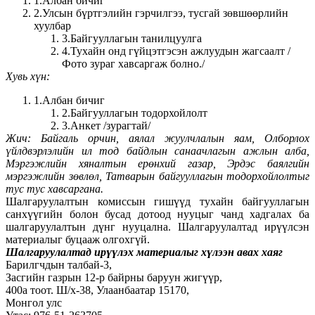
1.Албан бичиг
2.Улсын бүртгэлийн гэрчилгээ, тусгай зөвшөөрлийн
хуулбар
3.Байгууллагын танилцуулга
4.Тухайн онд гүйцэтгэсэн ажлуудын жагсаалт /
Фото зураг хавсаргаж болно./
Хувь хүн:
1.Албан бичиг
2.Байгууллагын тодорхойлолт
3.Анкет /зурагтай/
Жич: Байгаль орчин, аялал жуулчлалын яам, Олборлох
үйлдвэрлэлийн ил тод байдлын санаачлагын ажлын алба,
Мэргэжлийн хяналтын ерөнхий газар, Эрдэс баялгийн
мэргэжлийн зөвлөл, Татварын байгууллагын тодорхойлолтыг
тус тус хавсаргана.
Шалгаруулалтын комиссын гишүүд тухайн байгууллагын
санхүүгийн болон бусад дотоод нууцыг чанд хадгалах ба
шалгаруулалтын дүнг нууцална. Шалгаруулалтад ирүүлсэн
материалыг буцааж олгохгүй.
Шалгаруулалтад ирүүлэх материалыг хүлээн авах хаяг
Барилгчдын талбай-3,
Засгийн газрын 12-р байрны баруун жигүүр,
400а тоот. Ш/х-38, Улаанбаатар 15170,
Монгол улс