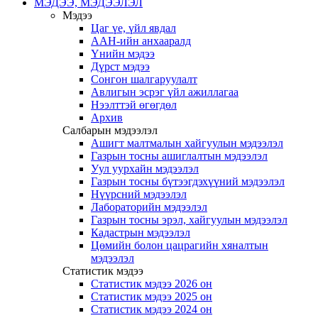
МЭДЭЭ, МЭДЭЭЛЭЛ
Мэдээ
Цаг үе, үйл явдал
ААН-ийн анхааралд
Үнийн мэдээ
Дүрст мэдээ
Сонгон шалгаруулалт
Авлигын эсрэг үйл ажиллагаа
Нээлттэй өгөгдөл
Архив
Салбарын мэдээлэл
Ашигт малтмалын хайгуулын мэдээлэл
Газрын тосны ашиглалтын мэдээлэл
Уул уурхайн мэдээлэл
Газрын тосны бүтээгдэхүүний мэдээлэл
Нүүрсний мэдээлэл
Лабораторийн мэдээлэл
Газрын тосны эрэл, хайгуулын мэдээлэл
Кадастрын мэдээлэл
Цөмийн болон цацрагийн хяналтын
мэдээлэл
Статистик мэдээ
Статистик мэдээ 2026 он
Статистик мэдээ 2025 он
Статистик мэдээ 2024 он