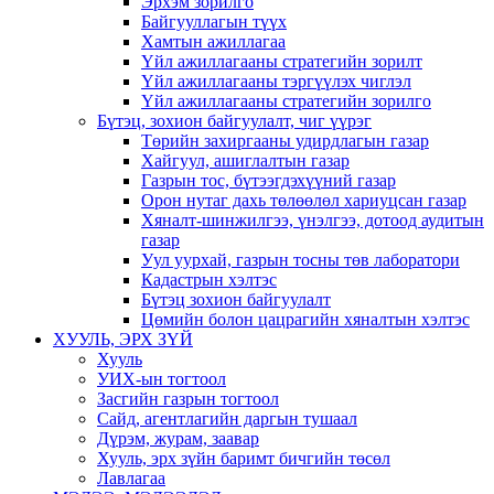
Эрхэм зорилго
Байгууллагын түүх
Хамтын ажиллагаа
Үйл ажиллагааны стратегийн зорилт
Үйл ажиллагааны тэргүүлэх чиглэл
Үйл ажиллагааны стратегийн зорилго
Бүтэц, зохион байгуулалт, чиг үүрэг
Төрийн захиргааны удирдлагын газар
Хайгуул, ашиглалтын газар
Газрын тос, бүтээгдэхүүний газар
Орон нутаг дахь төлөөлөл хариуцсан газар
Хяналт-шинжилгээ, үнэлгээ, дотоод аудитын
газар
Уул уурхай, газрын тосны төв лаборатори
Кадастрын хэлтэс
Бүтэц зохион байгуулалт
Цөмийн болон цацрагийн хяналтын хэлтэс
ХУУЛЬ, ЭРХ ЗҮЙ
Хууль
УИХ-ын тогтоол
Засгийн газрын тогтоол
Сайд, агентлагийн даргын тушаал
Дүрэм, журам, заавар
Хууль, эрх зүйн баримт бичгийн төсөл
Лавлагаа