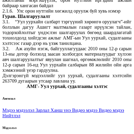
ажилтаныг мэргэшүүлэх, орон нутгийн иргэдийг ажлын
байраар хангасан байдал
2.1.6. Улс орон нутгийн хөгжилд оруулж буй хувь нэмэр
Гурав. Шалгаруулалт
3.1. “Уул уурхайн салбарт тэргүүний хөрөнгө оруулагч”-ийг
болзлын дагуу Ашигт малтмалын газарт ирүүлсэн тайлан,
тодорхойлолтыг үндэслэн шалгаруулах бөгөөд шаардлагатай
тохиолдолд хийгдсэн ажлыг АМГ-ын Уул уурхай, судалгааны
хэлтсээс газар дээр нь үзэж танилцана.
3.2. Аж ахуйн нэгж, байгууллагуудаас 2010 оны 12-р сарын
13-ны дотор болзолд заасан холбогдох материалуудыг хүлээн
авч шалгаруулалтыг явуулан шагнал, өргөмжлөлийг 2010 оны
12-р сарын 16-нд Уул уурхайн салбарын 88 жилийн ойн арга
хэмжээний үеэр гардуулна.
Дэлгэрэнгүй мэдээллийг уул уурхай, судалгааны хэлтсийн
263709 дугаарын утсаар лавлана уу.
АМГ- Уул уурхай, судалгааны хэлтэс
Ангилал
Мэдээ мэдээлэл
Зарлал
Ханш үнэ
Видео мэдээ
Видео мэдээ
Нийтлэл
Мэдээлэл