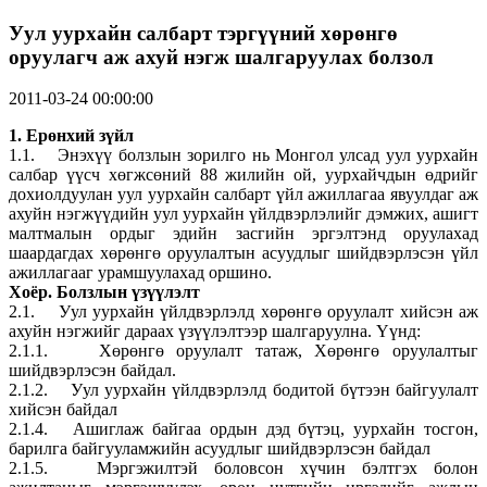
Уул уурхайн салбарт тэргүүний хөрөнгө
оруулагч аж ахуй нэгж шалгаруулах болзол
2011-03-24 00:00:00
1. Ерөнхий зүйл
1.1. Энэхүү болзлын зорилго нь Монгол улсад уул уурхайн
салбар үүсч хөгжсөний 88 жилийн ой, уурхайчдын өдрийг
дохиолдуулан уул уурхайн салбарт үйл ажиллагаа явуулдаг аж
ахуйн нэгжүүдийн уул уурхайн үйлдвэрлэлийг дэмжих, ашигт
малтмалын ордыг эдийн засгийн эргэлтэнд оруулахад
шаардагдах хөрөнгө оруулалтын асуудлыг шийдвэрлэсэн үйл
ажиллагааг урамшуулахад оршино.
Хоёр. Болзлын үзүүлэлт
2.1. Уул уурхайн үйлдвэрлэлд хөрөнгө оруулалт хийсэн аж
ахуйн нэгжийг дараах үзүүлэлтээр шалгаруулна. Үүнд:
2.1.1. Хөрөнгө оруулалт татаж, Хөрөнгө оруулалтыг
шийдвэрлэсэн байдал.
2.1.2. Уул уурхайн үйлдвэрлэлд бодитой бүтээн байгуулалт
хийсэн байдал
2.1.4. Ашиглаж байгаа ордын дэд бүтэц, уурхайн тосгон,
барилга байгууламжийн асуудлыг шийдвэрлэсэн байдал
2.1.5. Мэргэжилтэй боловсон хүчин бэлтгэх болон