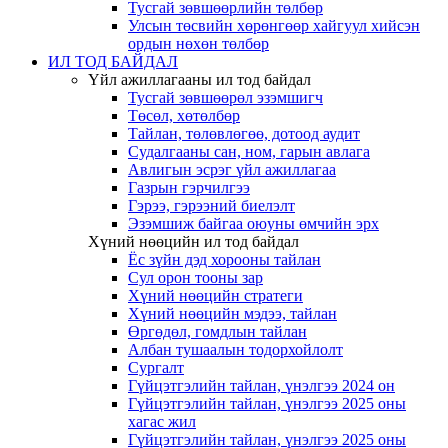
Тусгай зөвшөөрлийн төлбөр
Улсын төсвийн хөрөнгөөр хайгуул хийсэн
ордын нөхөн төлбөр
ИЛ ТОД БАЙДАЛ
Үйл ажиллагааны ил тод байдал
Тусгай зөвшөөрөл эзэмшигч
Төсөл, хөтөлбөр
Тайлан, төлөвлөгөө, дотоод аудит
Судалгааны сан, ном, гарын авлага
Авлигын эсрэг үйл ажиллагаа
Газрын гэрчилгээ
Гэрээ, гэрээний биелэлт
Эзэмшиж байгаа оюуны өмчийн эрх
Хүний нөөцийн ил тод байдал
Ёс зүйн дэд хорооны тайлан
Сул орон тооны зар
Хүний нөөцийн стратеги
Хүний нөөцийн мэдээ, тайлан
Өргөдөл, гомдлын тайлан
Албан тушаалын тодорхойлолт
Сургалт
Гүйцэтгэлийн тайлан, үнэлгээ 2024 он
Гүйцэтгэлийн тайлан, үнэлгээ 2025 оны
хагас жил
Гүйцэтгэлийн тайлан, үнэлгээ 2025 оны