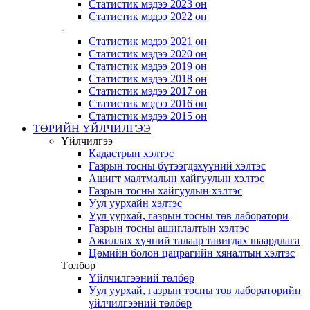
Статистик мэдээ 2023 он
Статистик мэдээ 2022 он
-
Статистик мэдээ 2021 он
Статистик мэдээ 2020 он
Статистик мэдээ 2019 он
Статистик мэдээ 2018 он
Статистик мэдээ 2017 он
Статистик мэдээ 2016 он
Статистик мэдээ 2015 он
ТӨРИЙН ҮЙЛЧИЛГЭЭ
Үйлчилгээ
Кадастрын хэлтэс
Газрын тосны бүтээгдэхүүний хэлтэс
Ашигт малтмалын хайгуулын хэлтэс
Газрын тосны хайгуулын хэлтэс
Уул уурхайн хэлтэс
Уул уурхай, газрын тосны төв лаборатори
Газрын тосны ашиглалтын хэлтэс
Ажиллах хүчний талаар тавигдах шаардлага
Цөмийн болон цацрагийн хяналтын хэлтэс
Төлбөр
Үйлчилгээний төлбөр
Уул уурхай, газрын тосны төв лабораторийн
үйлчилгээний төлбөр