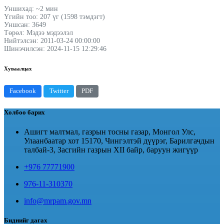
Уншихад: ~2 мин
Үгийн тоо: 207 үг (1598 тэмдэгт)
Уншсан: 3649
Төрөл: Мэдээ мэдээлэл
Нийтэлсэн: 2011-03-24 00:00:00
Шинэчилсэн: 2024-11-15 12:29:46
Хуваалцах
Facebook
Twitter
PDF
Холбоо барих
Ашигт малтмал, газрын тосны газар, Монгол Улс,
Улаанбаатар хот 15170, Чингэлтэй дүүрэг, Барилгачдын
талбай-3, Засгийн газрын XII байр, баруун жигүүр
+976 77771900
976-11-310370
info@mrpam.gov.mn
Биднийг дагах