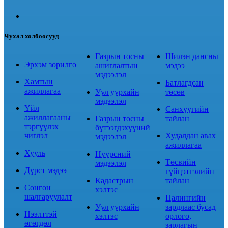
Чухал холбоосууд
Газрын тосны
Шилэн дансны
Эрхэм зорилго
ашиглалтын
мэдээ
мэдээлэл
Хамтын
Батлагдсан
ажиллагаа
Уул уурхайн
төсөв
мэдээлэл
Үйл
Санхүүгийн
ажиллагааны
Газрын тосны
тайлан
тэргүүлэх
бүтээгдэхүүний
чиглэл
Худалдан авах
мэдээлэл
ажиллагаа
Хууль
Нүүрсний
Төсвийн
мэдээлэл
Дүрст мэдээ
гүйцэтгэлийн
Кадастрын
тайлан
Сонгон
хэлтэс
шалгаруулалт
Цалингийн
Уул уурхайн
зардлаас бусад
Нээлттэй
хэлтэс
орлого,
өгөгдөл
зарлагын