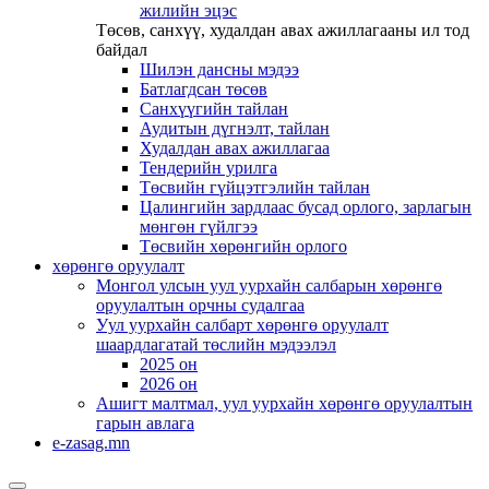
жилийн эцэс
Төсөв, санхүү, худалдан авах ажиллагааны ил тод
байдал
Шилэн дансны мэдээ
Батлагдсан төсөв
Санхүүгийн тайлан
Аудитын дүгнэлт, тайлан
Худалдан авах ажиллагаа
Тендерийн урилга
Төсвийн гүйцэтгэлийн тайлан
Цалингийн зардлаас бусад орлого, зарлагын
мөнгөн гүйлгээ
Төсвийн хөрөнгийн орлого
хөрөнгө оруулалт
Монгол улсын уул уурхайн салбарын хөрөнгө
оруулалтын орчны судалгаа
Уул уурхайн салбарт хөрөнгө оруулалт
шаардлагатай төслийн мэдээлэл
2025 он
2026 он
Ашигт малтмал, уул уурхайн хөрөнгө оруулалтын
гарын авлага
e-zasag.mn