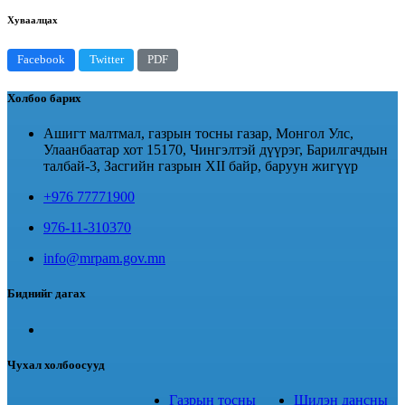
Хуваалцах
Facebook
Twitter
PDF
Холбоо барих
Ашигт малтмал, газрын тосны газар, Монгол Улс,
Улаанбаатар хот 15170, Чингэлтэй дүүрэг, Барилгачдын
талбай-3, Засгийн газрын XII байр, баруун жигүүр
+976 77771900
976-11-310370
info@mrpam.gov.mn
Биднийг дагах
Чухал холбоосууд
Газрын тосны
Шилэн дансны