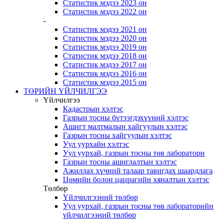
Статистик мэдээ 2023 он
Статистик мэдээ 2022 он
-
Статистик мэдээ 2021 он
Статистик мэдээ 2020 он
Статистик мэдээ 2019 он
Статистик мэдээ 2018 он
Статистик мэдээ 2017 он
Статистик мэдээ 2016 он
Статистик мэдээ 2015 он
ТӨРИЙН ҮЙЛЧИЛГЭЭ
Үйлчилгээ
Кадастрын хэлтэс
Газрын тосны бүтээгдэхүүний хэлтэс
Ашигт малтмалын хайгуулын хэлтэс
Газрын тосны хайгуулын хэлтэс
Уул уурхайн хэлтэс
Уул уурхай, газрын тосны төв лаборатори
Газрын тосны ашиглалтын хэлтэс
Ажиллах хүчний талаар тавигдах шаардлага
Цөмийн болон цацрагийн хяналтын хэлтэс
Төлбөр
Үйлчилгээний төлбөр
Уул уурхай, газрын тосны төв лабораторийн
үйлчилгээний төлбөр