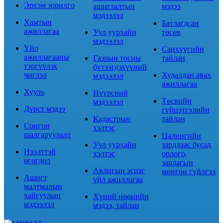
Эрхэм зорилго
ашиглалтын
мэдээ
мэдээлэл
Хамтын
Батлагдсан
ажиллагаа
Уул уурхайн
төсөв
мэдээлэл
Үйл
Санхүүгийн
ажиллагааны
Газрын тосны
тайлан
тэргүүлэх
бүтээгдэхүүний
чиглэл
Худалдан авах
мэдээлэл
ажиллагаа
Хууль
Нүүрсний
Төсвийн
мэдээлэл
Дүрст мэдээ
гүйцэтгэлийн
Кадастрын
тайлан
Сонгон
хэлтэс
шалгаруулалт
Цалингийн
Уул уурхайн
зардлаас бусад
Нээлттэй
хэлтэс
орлого,
өгөгдөл
зарлагын
Авлигын эсрэг
мөнгөн гүйлгээ
Ашигт
үйл ажиллагаа
малтмалын
хайгуулын
Хүний нөөцийн
мэдээлэл
мэдээ, тайлан