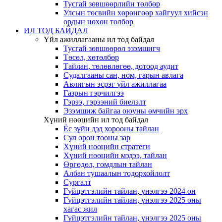
Тусгай зөвшөөрлийн төлбөр
Улсын төсвийн хөрөнгөөр хайгуул хийсэн
ордын нөхөн төлбөр
ИЛ ТОД БАЙДАЛ
Үйл ажиллагааны ил тод байдал
Тусгай зөвшөөрөл эзэмшигч
Төсөл, хөтөлбөр
Тайлан, төлөвлөгөө, дотоод аудит
Судалгааны сан, ном, гарын авлага
Авлигын эсрэг үйл ажиллагаа
Газрын гэрчилгээ
Гэрээ, гэрээний биелэлт
Эзэмшиж байгаа оюуны өмчийн эрх
Хүний нөөцийн ил тод байдал
Ёс зүйн дэд хорооны тайлан
Сул орон тооны зар
Хүний нөөцийн стратеги
Хүний нөөцийн мэдээ, тайлан
Өргөдөл, гомдлын тайлан
Албан тушаалын тодорхойлолт
Сургалт
Гүйцэтгэлийн тайлан, үнэлгээ 2024 он
Гүйцэтгэлийн тайлан, үнэлгээ 2025 оны
хагас жил
Гүйцэтгэлийн тайлан, үнэлгээ 2025 оны