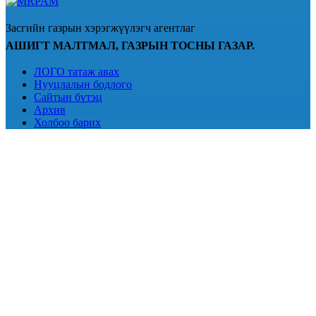
Засгийн газрын хэрэгжүүлэгч агентлаг
АШИГТ МАЛТМАЛ, ГАЗРЫН ТОСНЫ ГАЗАР.
ЛОГО татаж авах
Нууцлалын бодлого
Сайтын бүтэц
Архив
Холбоо барих