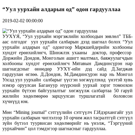
“Уул уурхайн алдарын од” одон гардууллаа
2019-02-02 00:00:00
УУХҮЯ, “Уул уурхайн мэргэжлийн холбоодын зөвлөл” ТББ-
аас олгодог уул уурхайн салбарын дээд шагнал болох “Уул
уурхайн алдарын од” одонгоор Маркшейдерийн холбооны
хүндэт ерөнхийлөгч, Шинжлэх ухааны доктор, профессор
Доржийн Дондов, Монголын ашигт малтмал, баяжуулагчдын
холбооны хүндэт ерөнхийлөгч Мятавын Дамдинсүрэн нар
шагнагдсныг өнөөдөр УУХҮ-ийн дэд сайд Д.Загджав
гардуулан өглөө. Д.Дондов, М.Дамдинсүрэн нар нь Монгол
Улсад уул уурхайн салбарыг үүсгэн хөгжүүлэхөд үнэтэй хувь
нэмэр оруулсан Багануур нүүрсний уурхай зэрэг томоохон
уурхайн бүтээн байгуулалтыг хөгжүүлж салбартаа 50 гаруй
жилийн хөдөлмөрөө зарцуулсан туршлагатай боловсон
хүчнүүд юм.
Мөн “Mining journal” сэтгүүлийн сэтгүүлч Г.Идэрхангайг уул
уурхайн салбарын чиглэлээр 10 орчим жил тасралтгүй сэтгүүл
зүйн бүтээл туурвисан хөдөлмөрийг нь үнэлж, “Тэргүүний
уурхайчин” цол тэмдэгээр шагнасныг гардууллаа.