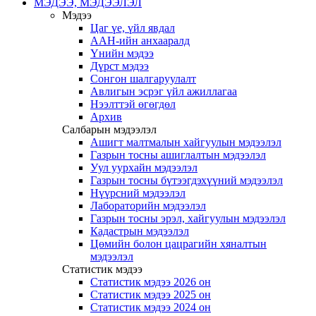
МЭДЭЭ, МЭДЭЭЛЭЛ
Мэдээ
Цаг үе, үйл явдал
ААН-ийн анхааралд
Үнийн мэдээ
Дүрст мэдээ
Сонгон шалгаруулалт
Авлигын эсрэг үйл ажиллагаа
Нээлттэй өгөгдөл
Архив
Салбарын мэдээлэл
Ашигт малтмалын хайгуулын мэдээлэл
Газрын тосны ашиглалтын мэдээлэл
Уул уурхайн мэдээлэл
Газрын тосны бүтээгдэхүүний мэдээлэл
Нүүрсний мэдээлэл
Лабораторийн мэдээлэл
Газрын тосны эрэл, хайгуулын мэдээлэл
Кадастрын мэдээлэл
Цөмийн болон цацрагийн хяналтын
мэдээлэл
Статистик мэдээ
Статистик мэдээ 2026 он
Статистик мэдээ 2025 он
Статистик мэдээ 2024 он