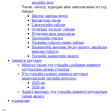
жилийн эцэс
Төсөв, санхүү, худалдан авах ажиллагааны ил тод
байдал
Шилэн дансны мэдээ
Батлагдсан төсөв
Санхүүгийн тайлан
Аудитын дүгнэлт, тайлан
Худалдан авах ажиллагаа
Тендерийн урилга
Төсвийн гүйцэтгэлийн тайлан
Цалингийн зардлаас бусад орлого, зарлагын
мөнгөн гүйлгээ
Төсвийн хөрөнгийн орлого
хөрөнгө оруулалт
Монгол улсын уул уурхайн салбарын хөрөнгө
оруулалтын орчны судалгаа
Уул уурхайн салбарт хөрөнгө оруулалт
шаардлагатай төслийн мэдээлэл
2025 он
2026 он
Ашигт малтмал, уул уурхайн хөрөнгө оруулалтын
гарын авлага
e-zasag.mn