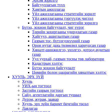
Эрхэм зорилго
Байгууллагын түүх
Хамтын ажиллагаа
Үйл ажиллагааны стратегийн зорилт
Үйл ажиллагааны тэргүүлэх чиглэл
Үйл ажиллагааны стратегийн зорилго
Бүтэц, зохион байгуулалт, чиг үүрэг
Төрийн захиргааны удирдлагын газар
Хайгуул, ашиглалтын газар
Газрын тос, бүтээгдэхүүний газар
Орон нутаг дахь төлөөлөл хариуцсан газар
Хяналт-шинжилгээ, үнэлгээ, дотоод аудитын
газар
Уул уурхай, газрын тосны төв лаборатори
Кадастрын хэлтэс
Бүтэц зохион байгуулалт
Цөмийн болон цацрагийн хяналтын хэлтэс
ХУУЛЬ, ЭРХ ЗҮЙ
Хууль
УИХ-ын тогтоол
Засгийн газрын тогтоол
Сайд, агентлагийн даргын тушаал
Дүрэм, журам, заавар
Хууль, эрх зүйн баримт бичгийн төсөл
Лавлагаа