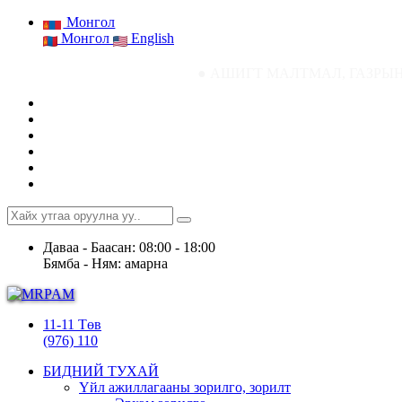
Монгол
Монгол
English
● АШИГТ МАЛТМАЛ, ГАЗРЫН ТОСНЫ ГАЗР
Даваа - Баасан: 08:00 - 18:00
Бямба - Ням: амарна
11-11 Төв
(976) 110
БИДНИЙ ТУХАЙ
Үйл ажиллагааны зорилго, зорилт