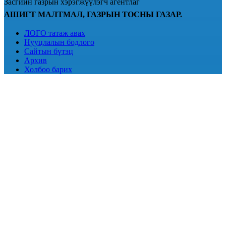
Засгийн газрын хэрэгжүүлэгч агентлаг
АШИГТ МАЛТМАЛ, ГАЗРЫН ТОСНЫ ГАЗАР.
ЛОГО татаж авах
Нууцлалын бодлого
Сайтын бүтэц
Архив
Холбоо барих