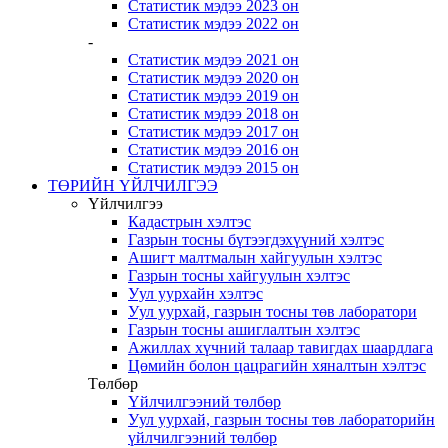
Статистик мэдээ 2023 он
Статистик мэдээ 2022 он
-
Статистик мэдээ 2021 он
Статистик мэдээ 2020 он
Статистик мэдээ 2019 он
Статистик мэдээ 2018 он
Статистик мэдээ 2017 он
Статистик мэдээ 2016 он
Статистик мэдээ 2015 он
ТӨРИЙН ҮЙЛЧИЛГЭЭ
Үйлчилгээ
Кадастрын хэлтэс
Газрын тосны бүтээгдэхүүний хэлтэс
Ашигт малтмалын хайгуулын хэлтэс
Газрын тосны хайгуулын хэлтэс
Уул уурхайн хэлтэс
Уул уурхай, газрын тосны төв лаборатори
Газрын тосны ашиглалтын хэлтэс
Ажиллах хүчний талаар тавигдах шаардлага
Цөмийн болон цацрагийн хяналтын хэлтэс
Төлбөр
Үйлчилгээний төлбөр
Уул уурхай, газрын тосны төв лабораторийн
үйлчилгээний төлбөр