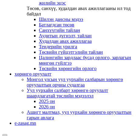
жилийн эцэс
Төсөв, санхүү, худалдан авах ажиллагааны ил тод
байдал
Шилэн дансны мэдээ
Батлагдсан төсөв
Санхүүгийн тайлан
Аудитын дүгнэлт, тайлан
Худалдан авах ажиллагаа
Тендерийн урилга
Төсвийн гүйцэтгэлийн тайлан
Цалингийн зардлаас бусад орлого, зарлагын
мөнгөн гүйлгээ
Төсвийн хөрөнгийн орлого
хөрөнгө оруулалт
Монгол улсын уул уурхайн салбарын хөрөнгө
оруулалтын орчны судалгаа
Уул уурхайн салбарт хөрөнгө оруулалт
шаардлагатай төслийн мэдээлэл
2025 он
2026 он
Ашигт малтмал, уул уурхайн хөрөнгө оруулалтын
гарын авлага
e-zasag.mn