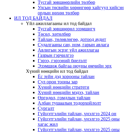
Тусгай зөвшөөрлийн төлбөр
Улсын төсвийн хөрөнгөөр хайгуул хийсэн
ордын нөхөн төлбөр
ИЛ ТОД БАЙДАЛ
Үйл ажиллагааны ил тод байдал
Тусгай зөвшөөрөл эзэмшигч
Төсөл, хөтөлбөр
Тайлан, төлөвлөгөө, дотоод аудит
Судалгааны сан, ном, гарын авлага
Авлигын эсрэг үйл ажиллагаа
Газрын гэрчилгээ
Гэрээ, гэрээний биелэлт
Эзэмшиж байгаа оюуны өмчийн эрх
Хүний нөөцийн ил тод байдал
Ёс зүйн дэд хорооны тайлан
Сул орон тооны зар
Хүний нөөцийн стратеги
Хүний нөөцийн мэдээ, тайлан
Өргөдөл, гомдлын тайлан
Албан тушаалын тодорхойлолт
Сургалт
Гүйцэтгэлийн тайлан, үнэлгээ 2024 он
Гүйцэтгэлийн тайлан, үнэлгээ 2025 оны
хагас жил
Гүйцэтгэлийн тайлан, үнэлгээ 2025 оны