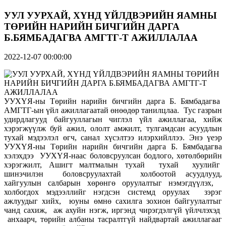
УУЛ УУРХАЙ, ХҮНД ҮЙЛДВЭРИЙН ЯАМНЫ
ТӨРИЙН НАРИЙН БИЧГИЙН ДАРГА
Б.БЯМБАДАГВА АМГТГ-Т АЖИЛЛАЛАА
2022-12-07 00:00:00
УУХҮЯ-ны Төрийн нарийн бичгийн дарга Б. Бямбадагва
АМГТГ-ын үйл ажиллагаатай өнөөдөр танилцлаа. Тус газрын
удирдлагууд байгууллагын чиглэл үйл ажиллагаа, хийж
хэрэгжүүлж буй ажил, ололт амжилт, тулгамдсан асуудлын
тухай мэдээлэл өгч, санал хүсэлтээ илэрхийллээ. Энэ үеэр
УУХҮЯ-ны Төрийн нарийн бичгийн дарга Б. Бямбадагва
хэлэхдээ УУХҮЯ-наас боловсруулсан бодлого, хөтөлбөрийн
хэрэгжилт, Ашигт малтмалын тухай тухай хуулийг
шинэчилэн боловсруулахтай холбоотой асуудлууд,
хайгуулын салбарын хөрөнгө оруулалтыг нэмэгдүүлэх,
холбогдох мэдээллийг нэгдсэн системд оруулах зэрэг
ажлуудыг хийх, юуны өмнө сахилга зохион байгуулалтыг
чанд сахиж, аж ахуйн нэгж, иргэнд чирэгдэлгүй үйлчлэхэд
анхаарч, төрийн албаны тасралтгүй найдвартай ажиллагааг