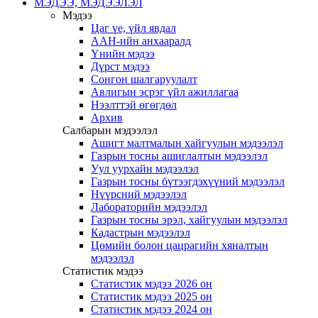
МЭДЭЭ, МЭДЭЭЛЭЛ
Мэдээ
Цаг үе, үйл явдал
ААН-ийн анхааралд
Үнийн мэдээ
Дүрст мэдээ
Сонгон шалгаруулалт
Авлигын эсрэг үйл ажиллагаа
Нээлттэй өгөгдөл
Архив
Салбарын мэдээлэл
Ашигт малтмалын хайгуулын мэдээлэл
Газрын тосны ашиглалтын мэдээлэл
Уул уурхайн мэдээлэл
Газрын тосны бүтээгдэхүүний мэдээлэл
Нүүрсний мэдээлэл
Лабораторийн мэдээлэл
Газрын тосны эрэл, хайгуулын мэдээлэл
Кадастрын мэдээлэл
Цөмийн болон цацрагийн хяналтын
мэдээлэл
Статистик мэдээ
Статистик мэдээ 2026 он
Статистик мэдээ 2025 он
Статистик мэдээ 2024 он