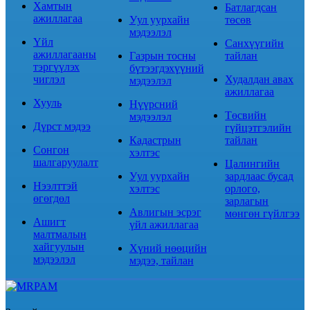
Хамтын
Батлагдсан
ажиллагаа
Уул уурхайн
төсөв
мэдээлэл
Үйл
Санхүүгийн
ажиллагааны
Газрын тосны
тайлан
тэргүүлэх
бүтээгдэхүүний
чиглэл
Худалдан авах
мэдээлэл
ажиллагаа
Хууль
Нүүрсний
Төсвийн
мэдээлэл
Дүрст мэдээ
гүйцэтгэлийн
Кадастрын
тайлан
Сонгон
хэлтэс
шалгаруулалт
Цалингийн
Уул уурхайн
зардлаас бусад
Нээлттэй
хэлтэс
орлого,
өгөгдөл
зарлагын
Авлигын эсрэг
мөнгөн гүйлгээ
Ашигт
үйл ажиллагаа
малтмалын
хайгуулын
Хүний нөөцийн
мэдээлэл
мэдээ, тайлан