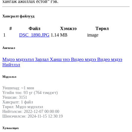
хангаж ажиллах ёстой” гэв.
Хавсралт файлууд
#
Файл
Хэмжээ
Төрөл
1
DSC_1890.JPG
1.14 MB
image
Ангилал
Мэдээ мэдээлэл
Зарлал
Ханш үнэ
Видео мэдээ
Видео мэдээ
Нийтлэл
Мэдээлэл
Уншихад: ~1 мин
Үгийн тоо: 93 үг (764 тэмдэгт)
Уншсан: 3151
Хавсралт: 1 файл
Төрөл: Мэдээ мэдээлэл
Нийтэлсэн: 2022-12-07 00:00:00
Шинэчилсэн: 2024-11-15 12:30:19
Хуваалцах