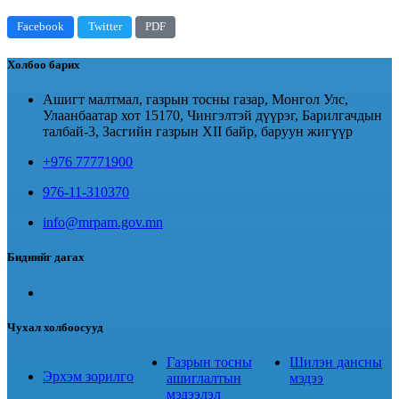
Facebook
Twitter
PDF
Холбоо барих
Ашигт малтмал, газрын тосны газар, Монгол Улс,
Улаанбаатар хот 15170, Чингэлтэй дүүрэг, Барилгачдын
талбай-3, Засгийн газрын XII байр, баруун жигүүр
+976 77771900
976-11-310370
info@mrpam.gov.mn
Биднийг дагах
Чухал холбоосууд
Газрын тосны
Шилэн дансны
Эрхэм зорилго
ашиглалтын
мэдээ
мэдээлэл