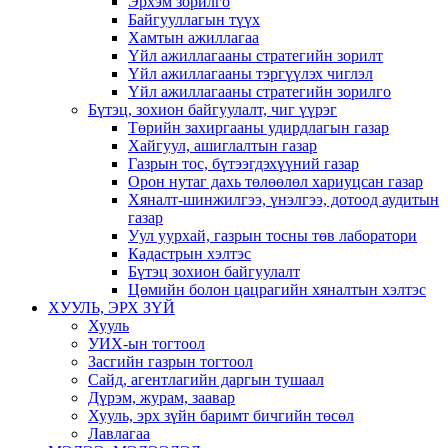
Эрхэм зорилго
Байгууллагын түүх
Хамтын ажиллагаа
Үйл ажиллагааны стратегийн зорилт
Үйл ажиллагааны тэргүүлэх чиглэл
Үйл ажиллагааны стратегийн зорилго
Бүтэц, зохион байгуулалт, чиг үүрэг
Төрийн захиргааны удирдлагын газар
Хайгуул, ашиглалтын газар
Газрын тос, бүтээгдэхүүний газар
Орон нутаг дахь төлөөлөл хариуцсан газар
Хяналт-шинжилгээ, үнэлгээ, дотоод аудитын
газар
Уул уурхай, газрын тосны төв лаборатори
Кадастрын хэлтэс
Бүтэц зохион байгуулалт
Цөмийн болон цацрагийн хяналтын хэлтэс
ХУУЛЬ, ЭРХ ЗҮЙ
Хууль
УИХ-ын тогтоол
Засгийн газрын тогтоол
Сайд, агентлагийн даргын тушаал
Дүрэм, журам, заавар
Хууль, эрх зүйн баримт бичгийн төсөл
Лавлагаа