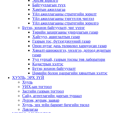
Эрхэм зорилго
Байгууллагын түүх
Хамтын ажиллагаа
Үйл ажиллагааны стратегийн зорилт
Үйл ажиллагааны тэргүүлэх чиглэл
Үйл ажиллагааны стратегийн зорилго
Бүтэц, зохион байгуулалт, чиг үүрэг
Төрийн захиргааны удирдлагын газар
Хайгуул, ашиглалтын газар
Газрын тос, бүтээгдэхүүний газар
Орон нутаг дахь төлөөлөл хариуцсан газар
Хяналт-шинжилгээ, үнэлгээ, дотоод аудитын
газар
Уул уурхай, газрын тосны төв лаборатори
Кадастрын хэлтэс
Бүтэц зохион байгуулалт
Цөмийн болон цацрагийн хяналтын хэлтэс
ХУУЛЬ, ЭРХ ЗҮЙ
Хууль
УИХ-ын тогтоол
Засгийн газрын тогтоол
Сайд, агентлагийн даргын тушаал
Дүрэм, журам, заавар
Хууль, эрх зүйн баримт бичгийн төсөл
Лавлагаа