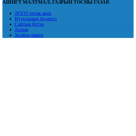
АШИГТ МАЛТМАЛ, ГАЗРЫН ТОСНЫ ГАЗАР.
ЛОГО татаж авах
Нууцлалын бодлого
Сайтын бүтэц
Архив
Холбоо барих