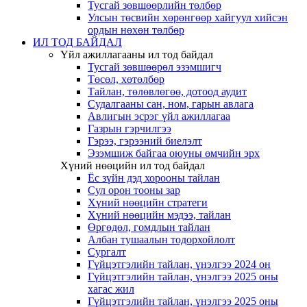
Тусгай зөвшөөрлийн төлбөр
Улсын төсвийн хөрөнгөөр хайгуул хийсэн
ордын нөхөн төлбөр
ИЛ ТОД БАЙДАЛ
Үйл ажиллагааны ил тод байдал
Тусгай зөвшөөрөл эзэмшигч
Төсөл, хөтөлбөр
Тайлан, төлөвлөгөө, дотоод аудит
Судалгааны сан, ном, гарын авлага
Авлигын эсрэг үйл ажиллагаа
Газрын гэрчилгээ
Гэрээ, гэрээний биелэлт
Эзэмшиж байгаа оюуны өмчийн эрх
Хүний нөөцийн ил тод байдал
Ёс зүйн дэд хорооны тайлан
Сул орон тооны зар
Хүний нөөцийн стратеги
Хүний нөөцийн мэдээ, тайлан
Өргөдөл, гомдлын тайлан
Албан тушаалын тодорхойлолт
Сургалт
Гүйцэтгэлийн тайлан, үнэлгээ 2024 он
Гүйцэтгэлийн тайлан, үнэлгээ 2025 оны
хагас жил
Гүйцэтгэлийн тайлан, үнэлгээ 2025 оны