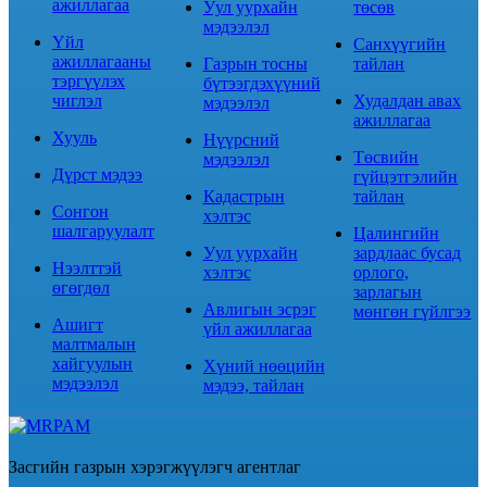
ажиллагаа
Уул уурхайн
төсөв
мэдээлэл
Үйл
Санхүүгийн
ажиллагааны
Газрын тосны
тайлан
тэргүүлэх
бүтээгдэхүүний
чиглэл
Худалдан авах
мэдээлэл
ажиллагаа
Хууль
Нүүрсний
Төсвийн
мэдээлэл
Дүрст мэдээ
гүйцэтгэлийн
Кадастрын
тайлан
Сонгон
хэлтэс
шалгаруулалт
Цалингийн
Уул уурхайн
зардлаас бусад
Нээлттэй
хэлтэс
орлого,
өгөгдөл
зарлагын
Авлигын эсрэг
мөнгөн гүйлгээ
Ашигт
үйл ажиллагаа
малтмалын
хайгуулын
Хүний нөөцийн
мэдээлэл
мэдээ, тайлан
Засгийн газрын хэрэгжүүлэгч агентлаг