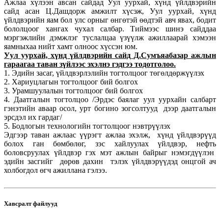
Ажлаа хүлээн авсан сайдад Уул уурхай, хүнд үйлдвэрийн
сайд асан Ц.Дашдорж амжилт хүсэж, Уул уурхай, хүнд
үйлдвэрийн яам бол улс орныг өнгөтэй өөдтэй авч явах, бодит
бололцоог хангах чухал салбар. Тиймээс шинэ сайддаа
мэргэжлийн дэмжлэг туслалцаа үзүүлж ажиллаарай хэмээн
яамныхаа нийт хамт олноос хүссэн юм.
Уул уурхай, хүнд үйлдвэрийн сайд Д.Сумъяабазар ажлын
гараагаа таван зүйлээс эхэлнэ гэдгээ тодотголоо.
1. Эдийн засаг, үйлдвэрлэлийн тогтолцоог төгөлдөржүүлэх
2. Хариуцлагын тогтолцоог бий болгох
3. Урамшуулалын тогтолцоог бий болгох
4. Даатгалын тогтолцоо /Эрдэс баялаг уул уурхайн салбарт
гэнэтийн аваар осол, урт богино зогсолтууд дээр даатгалын
эрсдэл их гардаг/
5. Бодлогын технологийн тогтолцоог нэвтрүүлэх
Эдгээр таван ажлаас үүрэгт ажлаа эхэлж, хүнд үйлдвэрүүд
болох ган бөмбөлөг, зэс хайлуулах үйлдвэр, нефть
боловсруулах үйлдвэр гэх мэт ажлын байрыг нэмэгдүүлэн
эдийн засгийг дөрөв дахин тэлэх үйлдвэрүүдэд онцгой ач
холбогдол өгч ажиллана гэлээ.
Хавсралт файлууд