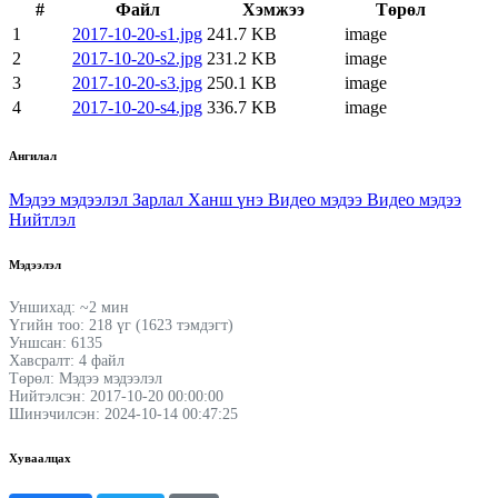
#
Файл
Хэмжээ
Төрөл
1
2017-10-20-s1.jpg
241.7 KB
image
2
2017-10-20-s2.jpg
231.2 KB
image
3
2017-10-20-s3.jpg
250.1 KB
image
4
2017-10-20-s4.jpg
336.7 KB
image
Ангилал
Мэдээ мэдээлэл
Зарлал
Ханш үнэ
Видео мэдээ
Видео мэдээ
Нийтлэл
Мэдээлэл
Уншихад: ~2 мин
Үгийн тоо: 218 үг (1623 тэмдэгт)
Уншсан: 6135
Хавсралт: 4 файл
Төрөл: Мэдээ мэдээлэл
Нийтэлсэн: 2017-10-20 00:00:00
Шинэчилсэн: 2024-10-14 00:47:25
Хуваалцах