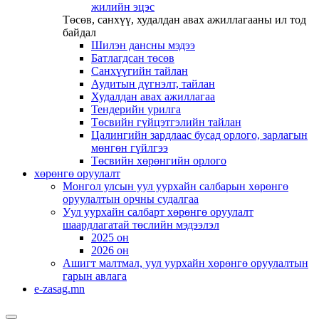
жилийн эцэс
Төсөв, санхүү, худалдан авах ажиллагааны ил тод
байдал
Шилэн дансны мэдээ
Батлагдсан төсөв
Санхүүгийн тайлан
Аудитын дүгнэлт, тайлан
Худалдан авах ажиллагаа
Тендерийн урилга
Төсвийн гүйцэтгэлийн тайлан
Цалингийн зардлаас бусад орлого, зарлагын
мөнгөн гүйлгээ
Төсвийн хөрөнгийн орлого
хөрөнгө оруулалт
Монгол улсын уул уурхайн салбарын хөрөнгө
оруулалтын орчны судалгаа
Уул уурхайн салбарт хөрөнгө оруулалт
шаардлагатай төслийн мэдээлэл
2025 он
2026 он
Ашигт малтмал, уул уурхайн хөрөнгө оруулалтын
гарын авлага
e-zasag.mn