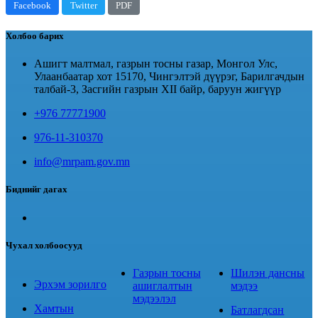
Facebook
Twitter
PDF
Холбоо барих
Ашигт малтмал, газрын тосны газар, Монгол Улс,
Улаанбаатар хот 15170, Чингэлтэй дүүрэг, Барилгачдын
талбай-3, Засгийн газрын XII байр, баруун жигүүр
+976 77771900
976-11-310370
info@mrpam.gov.mn
Биднийг дагах
Чухал холбоосууд
Газрын тосны
Шилэн дансны
Эрхэм зорилго
ашиглалтын
мэдээ
мэдээлэл
Хамтын
Батлагдсан