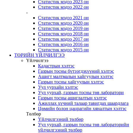
Статистик мэдээ 2023 он
Статистик мэдээ 2022 он
-
Статистик мэдээ 2021 он
Статистик мэдээ 2020 он
Статистик мэдээ 2019 он
Статистик мэдээ 2018 он
Статистик мэдээ 2017 он
Статистик мэдээ 2016 он
Статистик мэдээ 2015 он
ТӨРИЙН ҮЙЛЧИЛГЭЭ
Үйлчилгээ
Кадастрын хэлтэс
Газрын тосны бүтээгдэхүүний хэлтэс
Ашигт малтмалын хайгуулын хэлтэс
Газрын тосны хайгуулын хэлтэс
Уул уурхайн хэлтэс
Уул уурхай, газрын тосны төв лаборатори
Газрын тосны ашиглалтын хэлтэс
Ажиллах хүчний талаар тавигдах шаардлага
Цөмийн болон цацрагийн хяналтын хэлтэс
Төлбөр
Үйлчилгээний төлбөр
Уул уурхай, газрын тосны төв лабораторийн
үйлчилгээний төлбөр