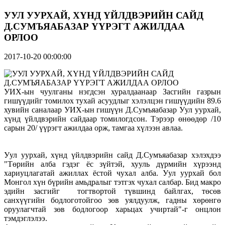
УУЛ УУРХАЙ, ХҮНД ҮЙЛДВЭРИЙН САЙД
Д.СУМЪЯАБАЗАР ҮҮРЭГТ АЖИЛДАА
ОРЛОО
2017-10-20 00:00:00
УИХ-ын чуулганы нэгдсэн хуралдаанаар Засгийн газрын
гишүүдийг томилох тухай асуудлыг хэлэлцэн гишүүдийн 89.6
хувийн саналаар УИХ-ын гишүүн Д.Сумъяабазар Уул уурхай,
хүнд үйлдвэрийн сайдаар томилогдсон. Тэрээр өнөөдөр /10
сарын 20/ үүрэгт ажилдаа орж, тамгаа хүлээн авлаа.
Уул уурхай, хүнд үйлдвэрийн сайд Д.Сумъяабазар хэлэхдээ
"Төрийн алба гэдэг ёс зүйтэй, хууль дүрмийн хүрээнд
хариуцлагатай ажиллах ёстой чухал алба. Уул уурхай бол
Монгол хүн бүрийн амьдралыг тэтгэх чухал салбар. Бид макро
эдийн засгийг тогтвортой түвшинд байлгах, төсөв
санхүүгийн бодлоготойгоо зөв уялдуулж, гадны хөрөнгө
оруулагчтай зөв бодлогоор харьцах учиртай"-г онцлон
тэмдэглэлээ.