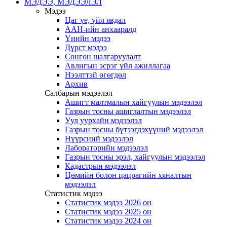
МЭДЭЭ, МЭДЭЭЛЭЛ
Мэдээ
Цаг үе, үйл явдал
ААН-ийн анхааралд
Үнийн мэдээ
Дүрст мэдээ
Сонгон шалгаруулалт
Авлигын эсрэг үйл ажиллагаа
Нээлттэй өгөгдөл
Архив
Салбарын мэдээлэл
Ашигт малтмалын хайгуулын мэдээлэл
Газрын тосны ашиглалтын мэдээлэл
Уул уурхайн мэдээлэл
Газрын тосны бүтээгдэхүүний мэдээлэл
Нүүрсний мэдээлэл
Лабораторийн мэдээлэл
Газрын тосны эрэл, хайгуулын мэдээлэл
Кадастрын мэдээлэл
Цөмийн болон цацрагийн хяналтын
мэдээлэл
Статистик мэдээ
Статистик мэдээ 2026 он
Статистик мэдээ 2025 он
Статистик мэдээ 2024 он