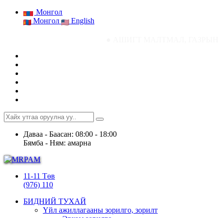
Монгол
Монгол
English
● АШИГТ МАЛТМАЛ, ГАЗРЫН ТОСНЫ ГАЗР
Даваа - Баасан: 08:00 - 18:00
Бямба - Ням: амарна
11-11 Төв
(976) 110
БИДНИЙ ТУХАЙ
Үйл ажиллагааны зорилго, зорилт