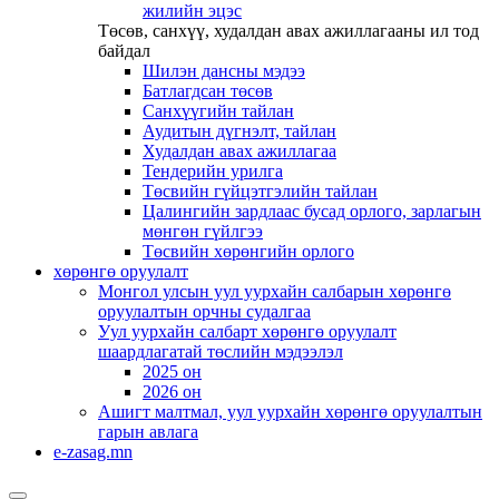
жилийн эцэс
Төсөв, санхүү, худалдан авах ажиллагааны ил тод
байдал
Шилэн дансны мэдээ
Батлагдсан төсөв
Санхүүгийн тайлан
Аудитын дүгнэлт, тайлан
Худалдан авах ажиллагаа
Тендерийн урилга
Төсвийн гүйцэтгэлийн тайлан
Цалингийн зардлаас бусад орлого, зарлагын
мөнгөн гүйлгээ
Төсвийн хөрөнгийн орлого
хөрөнгө оруулалт
Монгол улсын уул уурхайн салбарын хөрөнгө
оруулалтын орчны судалгаа
Уул уурхайн салбарт хөрөнгө оруулалт
шаардлагатай төслийн мэдээлэл
2025 он
2026 он
Ашигт малтмал, уул уурхайн хөрөнгө оруулалтын
гарын авлага
e-zasag.mn