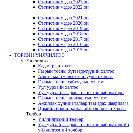
Статистик мэдээ 2023 он
Статистик мэдээ 2022 он
-
Статистик мэдээ 2021 он
Статистик мэдээ 2020 он
Статистик мэдээ 2019 он
Статистик мэдээ 2018 он
Статистик мэдээ 2017 он
Статистик мэдээ 2016 он
Статистик мэдээ 2015 он
ТӨРИЙН ҮЙЛЧИЛГЭЭ
Үйлчилгээ
Кадастрын хэлтэс
Газрын тосны бүтээгдэхүүний хэлтэс
Ашигт малтмалын хайгуулын хэлтэс
Газрын тосны хайгуулын хэлтэс
Уул уурхайн хэлтэс
Уул уурхай, газрын тосны төв лаборатори
Газрын тосны ашиглалтын хэлтэс
Ажиллах хүчний талаар тавигдах шаардлага
Цөмийн болон цацрагийн хяналтын хэлтэс
Төлбөр
Үйлчилгээний төлбөр
Уул уурхай, газрын тосны төв лабораторийн
үйлчилгээний төлбөр