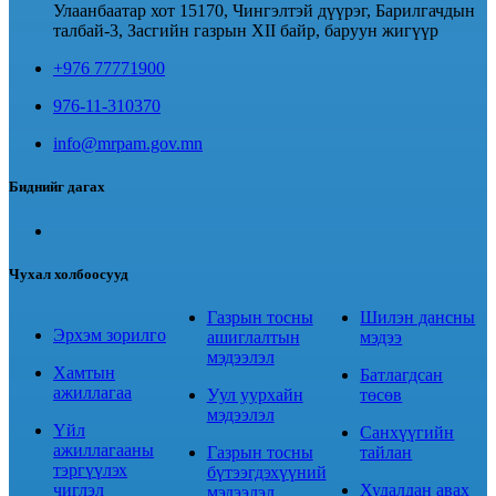
Улаанбаатар хот 15170, Чингэлтэй дүүрэг, Барилгачдын
талбай-3, Засгийн газрын XII байр, баруун жигүүр
+976 77771900
976-11-310370
info@mrpam.gov.mn
Биднийг дагах
Чухал холбоосууд
Газрын тосны
Шилэн дансны
Эрхэм зорилго
ашиглалтын
мэдээ
мэдээлэл
Хамтын
Батлагдсан
ажиллагаа
Уул уурхайн
төсөв
мэдээлэл
Үйл
Санхүүгийн
ажиллагааны
Газрын тосны
тайлан
тэргүүлэх
бүтээгдэхүүний
чиглэл
Худалдан авах
мэдээлэл