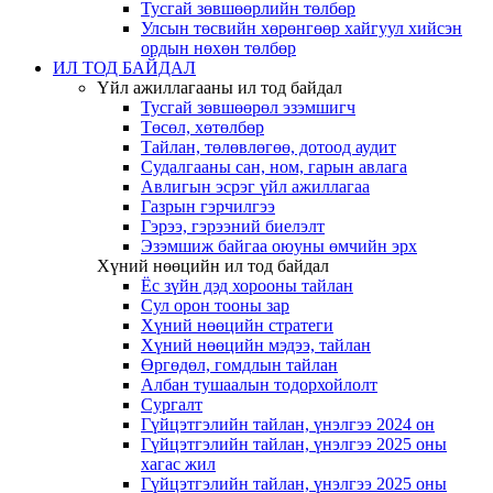
Тусгай зөвшөөрлийн төлбөр
Улсын төсвийн хөрөнгөөр хайгуул хийсэн
ордын нөхөн төлбөр
ИЛ ТОД БАЙДАЛ
Үйл ажиллагааны ил тод байдал
Тусгай зөвшөөрөл эзэмшигч
Төсөл, хөтөлбөр
Тайлан, төлөвлөгөө, дотоод аудит
Судалгааны сан, ном, гарын авлага
Авлигын эсрэг үйл ажиллагаа
Газрын гэрчилгээ
Гэрээ, гэрээний биелэлт
Эзэмшиж байгаа оюуны өмчийн эрх
Хүний нөөцийн ил тод байдал
Ёс зүйн дэд хорооны тайлан
Сул орон тооны зар
Хүний нөөцийн стратеги
Хүний нөөцийн мэдээ, тайлан
Өргөдөл, гомдлын тайлан
Албан тушаалын тодорхойлолт
Сургалт
Гүйцэтгэлийн тайлан, үнэлгээ 2024 он
Гүйцэтгэлийн тайлан, үнэлгээ 2025 оны
хагас жил
Гүйцэтгэлийн тайлан, үнэлгээ 2025 оны