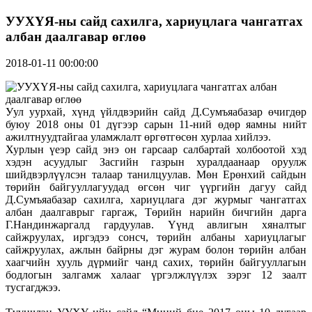
УУХҮЯ-ны сайд сахилга, хариуцлага чангатгах
албан даалгавар өглөө
2018-01-11 00:00:00
Уул уурхай, хүнд үйлдвэрийн сайд Д.Сумъяабазар өчигдөр
буюу 2018 оны 01 дүгээр сарын 11-ний өдөр яамны нийт
ажилтнуудтайгаа уламжлалт өргөтгөсөн хурлаа хийлээ.
Хурлын үеэр сайд энэ он гарсаар салбартай холбоотой хэд
хэдэн асуудлыг Засгийн газрын хуралдаанаар оруулж
шийдвэрлүүлсэн талаар танилцуулав. Мөн Ерөнхий сайдын
төрийн байгууллагуудад өгсөн чиг үүргийн дагуу сайд
Д.Сумъяабазар сахилга, хариуцлага дэг журмыг чангатгах
албан даалгаврыг гаргаж, Төрийн нарийн бичгийн дарга
Г.Нандинжаргалд гардуулав. Үүнд авлигын хяналтыг
сайжруулах, иргэдээ сонсч, төрийн албаны хариуцлагыг
сайжруулах, ажлын байрны дэг журам болон төрийн албан
хаагчийн хууль дүрмийг чанд сахих, төрийн байгууллагын
бодлогын залгамж халааг үргэлжлүүлэх зэрэг 12 заалт
тусгагджээ.