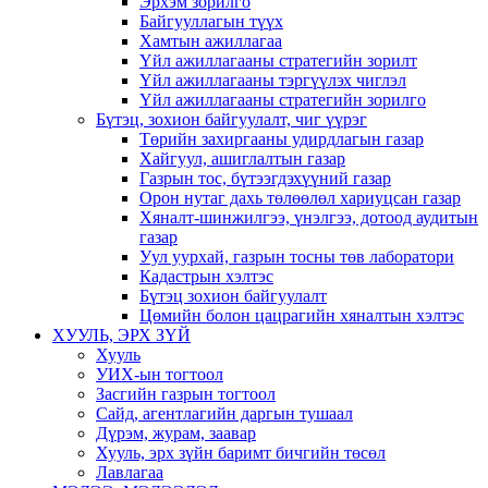
Эрхэм зорилго
Байгууллагын түүх
Хамтын ажиллагаа
Үйл ажиллагааны стратегийн зорилт
Үйл ажиллагааны тэргүүлэх чиглэл
Үйл ажиллагааны стратегийн зорилго
Бүтэц, зохион байгуулалт, чиг үүрэг
Төрийн захиргааны удирдлагын газар
Хайгуул, ашиглалтын газар
Газрын тос, бүтээгдэхүүний газар
Орон нутаг дахь төлөөлөл хариуцсан газар
Хяналт-шинжилгээ, үнэлгээ, дотоод аудитын
газар
Уул уурхай, газрын тосны төв лаборатори
Кадастрын хэлтэс
Бүтэц зохион байгуулалт
Цөмийн болон цацрагийн хяналтын хэлтэс
ХУУЛЬ, ЭРХ ЗҮЙ
Хууль
УИХ-ын тогтоол
Засгийн газрын тогтоол
Сайд, агентлагийн даргын тушаал
Дүрэм, журам, заавар
Хууль, эрх зүйн баримт бичгийн төсөл
Лавлагаа