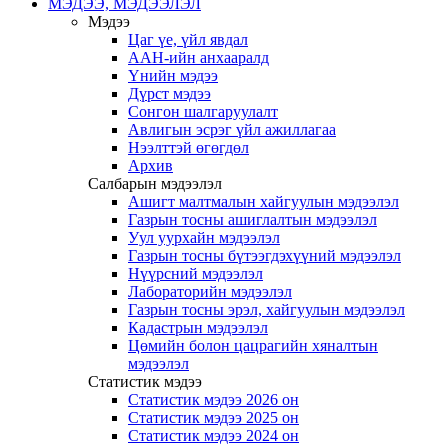
МЭДЭЭ, МЭДЭЭЛЭЛ
Мэдээ
Цаг үе, үйл явдал
ААН-ийн анхааралд
Үнийн мэдээ
Дүрст мэдээ
Сонгон шалгаруулалт
Авлигын эсрэг үйл ажиллагаа
Нээлттэй өгөгдөл
Архив
Салбарын мэдээлэл
Ашигт малтмалын хайгуулын мэдээлэл
Газрын тосны ашиглалтын мэдээлэл
Уул уурхайн мэдээлэл
Газрын тосны бүтээгдэхүүний мэдээлэл
Нүүрсний мэдээлэл
Лабораторийн мэдээлэл
Газрын тосны эрэл, хайгуулын мэдээлэл
Кадастрын мэдээлэл
Цөмийн болон цацрагийн хяналтын
мэдээлэл
Статистик мэдээ
Статистик мэдээ 2026 он
Статистик мэдээ 2025 он
Статистик мэдээ 2024 он