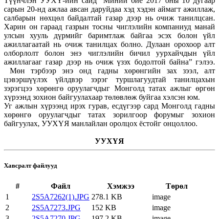
Түүнчлэн УУХҮ-ийн сайд “Миний бие 2017 оны 10 дугаар
сарын 20-нд ажлаа авсан даруйдаа хэд хэдэн аймагт ажиллаж,
салбарын нөхцөл байдалтай газар дээр нь очиж танилцсан.
Харин он гараад газрын тосны чиглэлийн компаниуд манай
улсын хууль дүрмийг баримтлаж байгаа эсэх болон үйл
ажиллагаатай нь очиж танилцах болно. Дулаан орохоор алт
олборлолт болон энэ чиглэлийн бичил уурхайчдын үйл
ажиллагааг газар дээр нь очиж үзэх бодолтой байна” гэлээ.
Мөн тэрбээр энэ онд гадны хөрөнгийн зах зээл, алт
цэвэршүүлэх үйлдвэр зэрэг туршлагуудтай танилцахын
зэрэгцээ хөрөнгө оруулагчдыг Монголд татах ажлыг өргөн
хүрээнд зохион байгуулахаар төлөвлөж буйгаа хэлсэн юм.
Уг ажлын хүрээнд ирэх гурав, есдүгээр сард Монголд гадны
хөрөнгө оруулагчдыг татах зорилгоор форумыг зохион
байгуулах, УУХҮЯ манлайлан оролцох ёстойг онцоллоо.
УУХҮЯ
Хавсралт файлууд
#
Файл
Хэмжээ
Төрөл
1
2S5A7262(1).JPG
278.1 KB
image
2
2S5A7273.JPG
152 KB
image
3
2S5A7270.JPG
197.2 KB
image