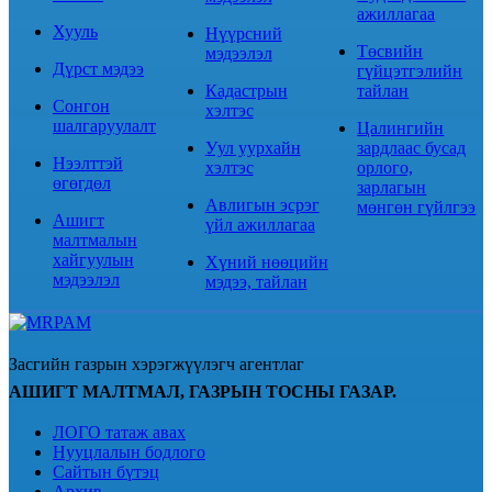
ажиллагаа
Хууль
Нүүрсний
Төсвийн
мэдээлэл
Дүрст мэдээ
гүйцэтгэлийн
Кадастрын
тайлан
Сонгон
хэлтэс
шалгаруулалт
Цалингийн
Уул уурхайн
зардлаас бусад
Нээлттэй
хэлтэс
орлого,
өгөгдөл
зарлагын
Авлигын эсрэг
мөнгөн гүйлгээ
Ашигт
үйл ажиллагаа
малтмалын
хайгуулын
Хүний нөөцийн
мэдээлэл
мэдээ, тайлан
Засгийн газрын хэрэгжүүлэгч агентлаг
АШИГТ МАЛТМАЛ, ГАЗРЫН ТОСНЫ ГАЗАР.
ЛОГО татаж авах
Нууцлалын бодлого
Сайтын бүтэц
Архив