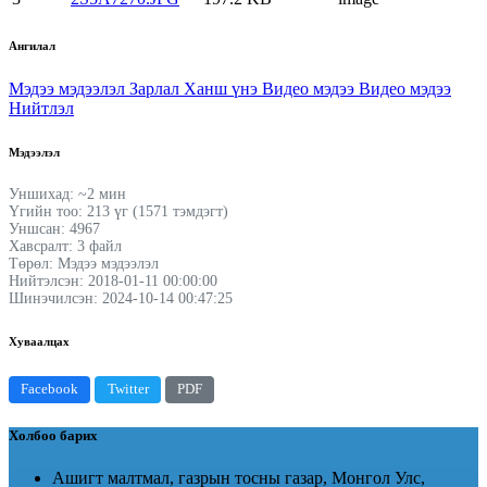
Ангилал
Мэдээ мэдээлэл
Зарлал
Ханш үнэ
Видео мэдээ
Видео мэдээ
Нийтлэл
Мэдээлэл
Уншихад: ~2 мин
Үгийн тоо: 213 үг (1571 тэмдэгт)
Уншсан: 4967
Хавсралт: 3 файл
Төрөл: Мэдээ мэдээлэл
Нийтэлсэн: 2018-01-11 00:00:00
Шинэчилсэн: 2024-10-14 00:47:25
Хуваалцах
Facebook
Twitter
PDF
Холбоо барих
Ашигт малтмал, газрын тосны газар, Монгол Улс,