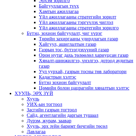
Эрхэм зорилго
Байгууллагын түүх
Хамтын ажиллагаа
Үйл ажиллагааны стратегийн зорилт
Үйл ажиллагааны тэргүүлэх чиглэл
Үйл ажиллагааны стратегийн зорилго
Бүтэц, зохион байгуулалт, чиг үүрэг
Төрийн захиргааны удирдлагын газар
Хайгуул, ашиглалтын газар
Газрын тос, бүтээгдэхүүний газар
Орон нутаг дахь төлөөлөл хариуцсан газар
Хяналт-шинжилгээ, үнэлгээ, дотоод аудитын
газар
Уул уурхай, газрын тосны төв лаборатори
Кадастрын хэлтэс
Бүтэц зохион байгуулалт
Цөмийн болон цацрагийн хяналтын хэлтэс
ХУУЛЬ, ЭРХ ЗҮЙ
Хууль
УИХ-ын тогтоол
Засгийн газрын тогтоол
Сайд, агентлагийн даргын тушаал
Дүрэм, журам, заавар
Хууль, эрх зүйн баримт бичгийн төсөл
Лавлагаа