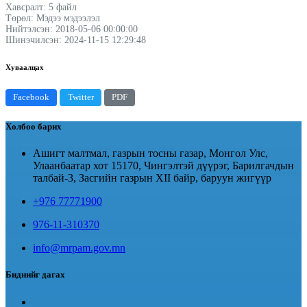
Хавсралт: 5 файл
Төрөл: Мэдээ мэдээлэл
Нийтэлсэн: 2018-05-06 00:00:00
Шинэчилсэн: 2024-11-15 12:29:48
Хуваалцах
Facebook
Twitter
PDF
Холбоо барих
Ашигт малтмал, газрын тосны газар, Монгол Улс,
Улаанбаатар хот 15170, Чингэлтэй дүүрэг, Барилгачдын
талбай-3, Засгийн газрын XII байр, баруун жигүүр
+976 77771900
976-11-310370
info@mrpam.gov.mn
Биднийг дагах