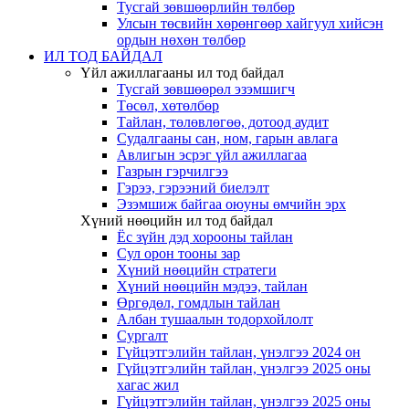
Тусгай зөвшөөрлийн төлбөр
Улсын төсвийн хөрөнгөөр хайгуул хийсэн
ордын нөхөн төлбөр
ИЛ ТОД БАЙДАЛ
Үйл ажиллагааны ил тод байдал
Тусгай зөвшөөрөл эзэмшигч
Төсөл, хөтөлбөр
Тайлан, төлөвлөгөө, дотоод аудит
Судалгааны сан, ном, гарын авлага
Авлигын эсрэг үйл ажиллагаа
Газрын гэрчилгээ
Гэрээ, гэрээний биелэлт
Эзэмшиж байгаа оюуны өмчийн эрх
Хүний нөөцийн ил тод байдал
Ёс зүйн дэд хорооны тайлан
Сул орон тооны зар
Хүний нөөцийн стратеги
Хүний нөөцийн мэдээ, тайлан
Өргөдөл, гомдлын тайлан
Албан тушаалын тодорхойлолт
Сургалт
Гүйцэтгэлийн тайлан, үнэлгээ 2024 он
Гүйцэтгэлийн тайлан, үнэлгээ 2025 оны
хагас жил
Гүйцэтгэлийн тайлан, үнэлгээ 2025 оны