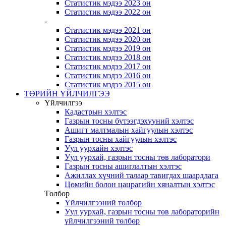
Статистик мэдээ 2023 он
Статистик мэдээ 2022 он
-
Статистик мэдээ 2021 он
Статистик мэдээ 2020 он
Статистик мэдээ 2019 он
Статистик мэдээ 2018 он
Статистик мэдээ 2017 он
Статистик мэдээ 2016 он
Статистик мэдээ 2015 он
ТӨРИЙН ҮЙЛЧИЛГЭЭ
Үйлчилгээ
Кадастрын хэлтэс
Газрын тосны бүтээгдэхүүний хэлтэс
Ашигт малтмалын хайгуулын хэлтэс
Газрын тосны хайгуулын хэлтэс
Уул уурхайн хэлтэс
Уул уурхай, газрын тосны төв лаборатори
Газрын тосны ашиглалтын хэлтэс
Ажиллах хүчний талаар тавигдах шаардлага
Цөмийн болон цацрагийн хяналтын хэлтэс
Төлбөр
Үйлчилгээний төлбөр
Уул уурхай, газрын тосны төв лабораторийн
үйлчилгээний төлбөр