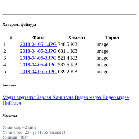
Хавсралт файлууд
#
Файл
Хэмжээ
Төрөл
1
2018-04-05-1.JPG
748.5 KB
image
2
2018-04-05-2.JPG
681.1 KB
image
3
2018-04-05-3.JPG
521.4 KB
image
4
2018-04-05-4.JPG
587.5 KB
image
5
2018-04-05-5.JPG
639.2 KB
image
Ангилал
Мэдээ мэдээлэл
Зарлал
Ханш үнэ
Видео мэдээ
Видео мэдээ
Нийтлэл
Мэдээлэл
Уншихад: ~2 мин
Үгийн тоо: 237 үг (1755 тэмдэгт)
Уншсан: 4844