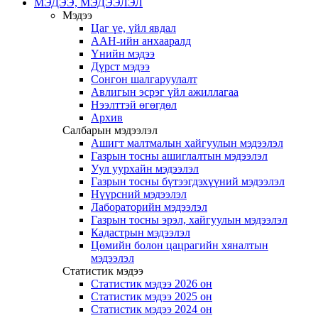
МЭДЭЭ, МЭДЭЭЛЭЛ
Мэдээ
Цаг үе, үйл явдал
ААН-ийн анхааралд
Үнийн мэдээ
Дүрст мэдээ
Сонгон шалгаруулалт
Авлигын эсрэг үйл ажиллагаа
Нээлттэй өгөгдөл
Архив
Салбарын мэдээлэл
Ашигт малтмалын хайгуулын мэдээлэл
Газрын тосны ашиглалтын мэдээлэл
Уул уурхайн мэдээлэл
Газрын тосны бүтээгдэхүүний мэдээлэл
Нүүрсний мэдээлэл
Лабораторийн мэдээлэл
Газрын тосны эрэл, хайгуулын мэдээлэл
Кадастрын мэдээлэл
Цөмийн болон цацрагийн хяналтын
мэдээлэл
Статистик мэдээ
Статистик мэдээ 2026 он
Статистик мэдээ 2025 он
Статистик мэдээ 2024 он