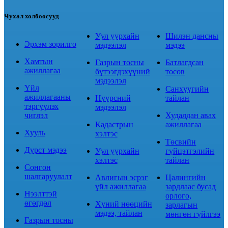
Чухал холбоосууд
Уул уурхайн
Шилэн дансны
Эрхэм зорилго
мэдээлэл
мэдээ
Хамтын
Газрын тосны
Батлагдсан
ажиллагаа
бүтээгдэхүүний
төсөв
мэдээлэл
Үйл
Санхүүгийн
ажиллагааны
Нүүрсний
тайлан
тэргүүлэх
мэдээлэл
чиглэл
Худалдан авах
Кадастрын
ажиллагаа
Хууль
хэлтэс
Төсвийн
Дүрст мэдээ
Уул уурхайн
гүйцэтгэлийн
хэлтэс
тайлан
Сонгон
шалгаруулалт
Авлигын эсрэг
Цалингийн
үйл ажиллагаа
зардлаас бусад
Нээлттэй
орлого,
өгөгдөл
Хүний нөөцийн
зарлагын
мэдээ, тайлан
мөнгөн гүйлгээ
Газрын тосны