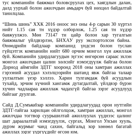
тус компанийн баяжмал боловсруулах цех, хаягдлын далан,
далд уурхай болон ажилчдын амьдарч буй нөхцөл байдалтай
танилцлаа.
“Шинь шинь” ХХК 2016 оноос энэ оны 4-р сарын 30 хүртэл
нийт 1.15 сая тн хүдэр олборлож, 1.25 сая тн хүдэр
баяжуулжээ. Мөн 73147 тн цайр болон хар тугалгын
баяжмалыг үйлдвэрлэн, БНХАУ руу экспортолсон байна.
Өнөөдрийн байдлаар компанид үндсэн болон туслан
гүйцэтгэх компанийн нийт 680 орчим монгол хүн ажиллаж
буй. Компанийн удирдлагуудын зүгээс өнгөрсөн сараас эхлэн
монгол ажилчдын цалин хөлсийг нэмэгдүүлж байгаа болон
Дорнод аймгийн ЗДТГ хооронд 2018 оны хамтран ажиллах
гэрээний асуудал хэлэлцээрийн шатанд явж байгаа талаар
уулзалтын үеэр хэллээ. Харин тулгамдаж буй асуудлын
тухайд, эрчим хүчний хангамж дутагдалтай, үйлдвэр бүрэн
хүчин чадлаараа ажиллаж чадахгүй байгаа зэрэг асуудлууд
байгааг дуулгав.
Сайд Д.Сумъяабзар компанийн удирдлагуудад орон нутгийн
ЗДТГ-тайгаа харилцан ойлголцож, хамтран ажиллах, монгол
ажилчдаа тогтвор суурьшилтай ажиллуулах үүднээс цалинг
шат дараалалтай нэмэгдүүлэх, сургах, Монгол Улсын хууль,
дүрэм журмыг чанд сахин, байгальд хор хөнөөл багатай
ажиллах зэрэг үүргүүдийг өгсөн юм.