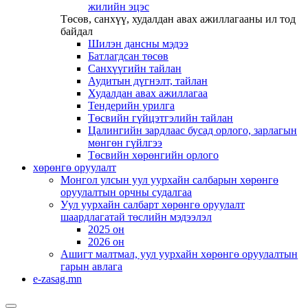
жилийн эцэс
Төсөв, санхүү, худалдан авах ажиллагааны ил тод
байдал
Шилэн дансны мэдээ
Батлагдсан төсөв
Санхүүгийн тайлан
Аудитын дүгнэлт, тайлан
Худалдан авах ажиллагаа
Тендерийн урилга
Төсвийн гүйцэтгэлийн тайлан
Цалингийн зардлаас бусад орлого, зарлагын
мөнгөн гүйлгээ
Төсвийн хөрөнгийн орлого
хөрөнгө оруулалт
Монгол улсын уул уурхайн салбарын хөрөнгө
оруулалтын орчны судалгаа
Уул уурхайн салбарт хөрөнгө оруулалт
шаардлагатай төслийн мэдээлэл
2025 он
2026 он
Ашигт малтмал, уул уурхайн хөрөнгө оруулалтын
гарын авлага
e-zasag.mn