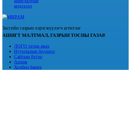
ашиглалтын
мэдээлэл
Засгийн газрын хэрэгжүүлэгч агентлаг
АШИГТ МАЛТМАЛ, ГАЗРЫН ТОСНЫ ГАЗАР.
ЛОГО татаж авах
Нууцлалын бодлого
Сайтын бүтэц
Архив
Холбоо барих