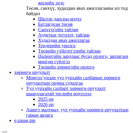
жилийн эцэс
Төсөв, санхүү, худалдан авах ажиллагааны ил тод
байдал
Шилэн дансны мэдээ
Батлагдсан төсөв
Санхүүгийн тайлан
Аудитын дүгнэлт, тайлан
Худалдан авах ажиллагаа
Тендерийн урилга
Төсвийн гүйцэтгэлийн тайлан
Цалингийн зардлаас бусад орлого, зарлагын
мөнгөн гүйлгээ
Төсвийн хөрөнгийн орлого
хөрөнгө оруулалт
Монгол улсын уул уурхайн салбарын хөрөнгө
оруулалтын орчны судалгаа
Уул уурхайн салбарт хөрөнгө оруулалт
шаардлагатай төслийн мэдээлэл
2025 он
2026 он
Ашигт малтмал, уул уурхайн хөрөнгө оруулалтын
гарын авлага
e-zasag.mn