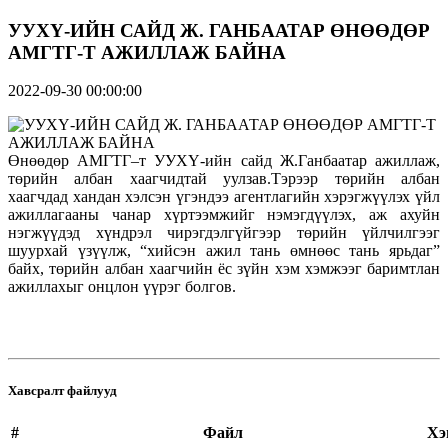
УУХҮ-ИЙН САЙД Ж. ГАНБААТАР ӨНӨӨДӨР
АМГТГ-Т АЖИЛЛАЖ БАЙНА
2022-09-30 00:00:00
Өнөөдөр АМГТГ–т УУХҮ-ийн сайд Ж.Ганбаатар ажиллаж,
төрийн албан хаагчидтай уулзав.Тэрээр төрийн албан
хаагчдад хандан хэлсэн үгэндээ агентлагийн хэрэгжүүлэх үйл
ажиллагааны чанар хүртээмжийг нэмэгдүүлэх, аж ахуйн
нэгжүүдэд хүндрэл чирэгдэлгүйгээр төрийн үйлчилгээг
шуурхай үзүүлж, “хийсэн ажил тань өмнөөс тань ярьдаг”
байх, төрийн албан хаагчийн ёс зүйн хэм хэмжээг баримтлан
ажиллахыг онцлон үүрэг болгов.
Хавсралт файлууд
#
Файл
Хэ