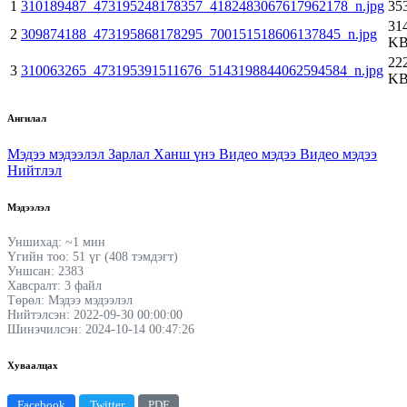
1
310189487_473195248178357_4182483067617962178_n.jpg
35
31
2
309874188_473195868178295_700151518606137845_n.jpg
K
22
3
310063265_473195391511676_5143198844062594584_n.jpg
K
Ангилал
Мэдээ мэдээлэл
Зарлал
Ханш үнэ
Видео мэдээ
Видео мэдээ
Нийтлэл
Мэдээлэл
Уншихад: ~1 мин
Үгийн тоо: 51 үг (408 тэмдэгт)
Уншсан: 2383
Хавсралт: 3 файл
Төрөл: Мэдээ мэдээлэл
Нийтэлсэн: 2022-09-30 00:00:00
Шинэчилсэн: 2024-10-14 00:47:26
Хуваалцах
Facebook
Twitter
PDF