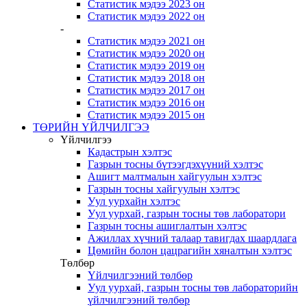
Статистик мэдээ 2023 он
Статистик мэдээ 2022 он
-
Статистик мэдээ 2021 он
Статистик мэдээ 2020 он
Статистик мэдээ 2019 он
Статистик мэдээ 2018 он
Статистик мэдээ 2017 он
Статистик мэдээ 2016 он
Статистик мэдээ 2015 он
ТӨРИЙН ҮЙЛЧИЛГЭЭ
Үйлчилгээ
Кадастрын хэлтэс
Газрын тосны бүтээгдэхүүний хэлтэс
Ашигт малтмалын хайгуулын хэлтэс
Газрын тосны хайгуулын хэлтэс
Уул уурхайн хэлтэс
Уул уурхай, газрын тосны төв лаборатори
Газрын тосны ашиглалтын хэлтэс
Ажиллах хүчний талаар тавигдах шаардлага
Цөмийн болон цацрагийн хяналтын хэлтэс
Төлбөр
Үйлчилгээний төлбөр
Уул уурхай, газрын тосны төв лабораторийн
үйлчилгээний төлбөр