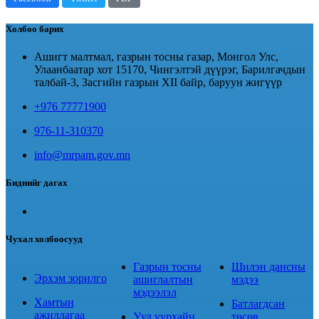
Холбоо барих
Ашигт малтмал, газрын тосны газар, Монгол Улс,
Улаанбаатар хот 15170, Чингэлтэй дүүрэг, Барилгачдын
талбай-3, Засгийн газрын XII байр, баруун жигүүр
+976 77771900
976-11-310370
info@mrpam.gov.mn
Биднийг дагах
Чухал холбоосууд
Газрын тосны
Шилэн дансны
Эрхэм зорилго
ашиглалтын
мэдээ
мэдээлэл
Хамтын
Батлагдсан
ажиллагаа
Уул уурхайн
төсөв