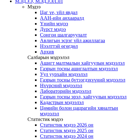
МЭДЭЭ, МЭДЭЭЛЭЛ
Мэдээ
Цаг үе, үйл явдал
ААН-ийн анхааралд
Үнийн мэдээ
Дүрст мэдээ
Сонгон шалгаруулалт
Авлигын эсрэг үйл ажиллагаа
Нээлттэй өгөгдөл
Архив
Салбарын мэдээлэл
Ашигт малтмалын хайгуулын мэдээлэл
Газрын тосны ашиглалтын мэдээлэл
Уул уурхайн мэдээлэл
Газрын тосны бүтээгдэхүүний мэдээлэл
Нүүрсний мэдээлэл
Лабораторийн мэдээлэл
Газрын тосны эрэл, хайгуулын мэдээлэл
Кадастрын мэдээлэл
Цөмийн болон цацрагийн хяналтын
мэдээлэл
Статистик мэдээ
Статистик мэдээ 2026 он
Статистик мэдээ 2025 он
Статистик мэдээ 2024 он