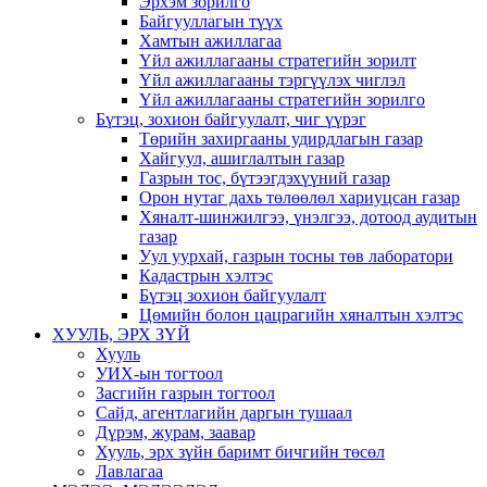
Эрхэм зорилго
Байгууллагын түүх
Хамтын ажиллагаа
Үйл ажиллагааны стратегийн зорилт
Үйл ажиллагааны тэргүүлэх чиглэл
Үйл ажиллагааны стратегийн зорилго
Бүтэц, зохион байгуулалт, чиг үүрэг
Төрийн захиргааны удирдлагын газар
Хайгуул, ашиглалтын газар
Газрын тос, бүтээгдэхүүний газар
Орон нутаг дахь төлөөлөл хариуцсан газар
Хяналт-шинжилгээ, үнэлгээ, дотоод аудитын
газар
Уул уурхай, газрын тосны төв лаборатори
Кадастрын хэлтэс
Бүтэц зохион байгуулалт
Цөмийн болон цацрагийн хяналтын хэлтэс
ХУУЛЬ, ЭРХ ЗҮЙ
Хууль
УИХ-ын тогтоол
Засгийн газрын тогтоол
Сайд, агентлагийн даргын тушаал
Дүрэм, журам, заавар
Хууль, эрх зүйн баримт бичгийн төсөл
Лавлагаа