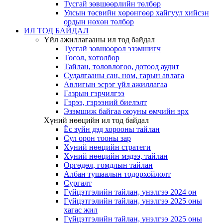
Тусгай зөвшөөрлийн төлбөр
Улсын төсвийн хөрөнгөөр хайгуул хийсэн
ордын нөхөн төлбөр
ИЛ ТОД БАЙДАЛ
Үйл ажиллагааны ил тод байдал
Тусгай зөвшөөрөл эзэмшигч
Төсөл, хөтөлбөр
Тайлан, төлөвлөгөө, дотоод аудит
Судалгааны сан, ном, гарын авлага
Авлигын эсрэг үйл ажиллагаа
Газрын гэрчилгээ
Гэрээ, гэрээний биелэлт
Эзэмшиж байгаа оюуны өмчийн эрх
Хүний нөөцийн ил тод байдал
Ёс зүйн дэд хорооны тайлан
Сул орон тооны зар
Хүний нөөцийн стратеги
Хүний нөөцийн мэдээ, тайлан
Өргөдөл, гомдлын тайлан
Албан тушаалын тодорхойлолт
Сургалт
Гүйцэтгэлийн тайлан, үнэлгээ 2024 он
Гүйцэтгэлийн тайлан, үнэлгээ 2025 оны
хагас жил
Гүйцэтгэлийн тайлан, үнэлгээ 2025 оны