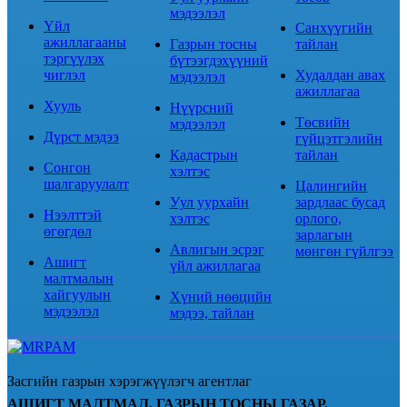
мэдээлэл
Үйл
Санхүүгийн
ажиллагааны
Газрын тосны
тайлан
тэргүүлэх
бүтээгдэхүүний
чиглэл
Худалдан авах
мэдээлэл
ажиллагаа
Хууль
Нүүрсний
Төсвийн
мэдээлэл
Дүрст мэдээ
гүйцэтгэлийн
Кадастрын
тайлан
Сонгон
хэлтэс
шалгаруулалт
Цалингийн
Уул уурхайн
зардлаас бусад
Нээлттэй
хэлтэс
орлого,
өгөгдөл
зарлагын
Авлигын эсрэг
мөнгөн гүйлгээ
Ашигт
үйл ажиллагаа
малтмалын
хайгуулын
Хүний нөөцийн
мэдээлэл
мэдээ, тайлан
Засгийн газрын хэрэгжүүлэгч агентлаг
АШИГТ МАЛТМАЛ, ГАЗРЫН ТОСНЫ ГАЗАР.