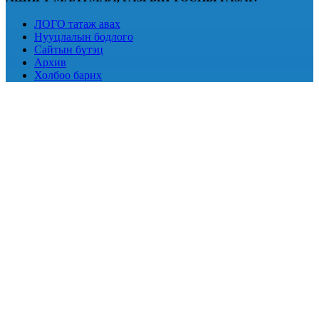
ЛОГО татаж авах
Нууцлалын бодлого
Сайтын бүтэц
Архив
Холбоо барих