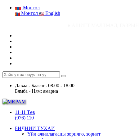
Монгол
Монгол
English
● АШИГТ МАЛТМАЛ, ГАЗРЫН ТОСНЫ ГАЗР
Даваа - Баасан: 08:00 - 18:00
Бямба - Ням: амарна
11-11 Төв
(976) 110
БИДНИЙ ТУХАЙ
Үйл ажиллагааны зорилго, зорилт