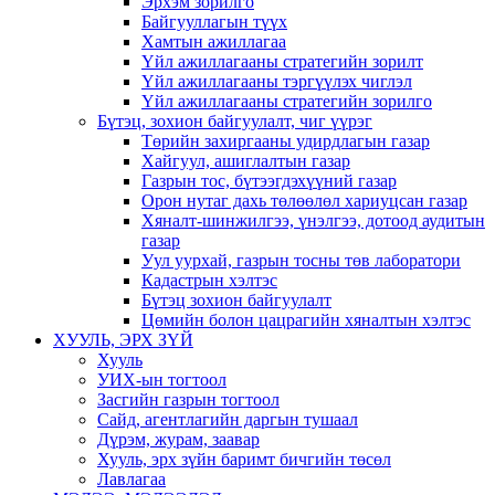
Эрхэм зорилго
Байгууллагын түүх
Хамтын ажиллагаа
Үйл ажиллагааны стратегийн зорилт
Үйл ажиллагааны тэргүүлэх чиглэл
Үйл ажиллагааны стратегийн зорилго
Бүтэц, зохион байгуулалт, чиг үүрэг
Төрийн захиргааны удирдлагын газар
Хайгуул, ашиглалтын газар
Газрын тос, бүтээгдэхүүний газар
Орон нутаг дахь төлөөлөл хариуцсан газар
Хяналт-шинжилгээ, үнэлгээ, дотоод аудитын
газар
Уул уурхай, газрын тосны төв лаборатори
Кадастрын хэлтэс
Бүтэц зохион байгуулалт
Цөмийн болон цацрагийн хяналтын хэлтэс
ХУУЛЬ, ЭРХ ЗҮЙ
Хууль
УИХ-ын тогтоол
Засгийн газрын тогтоол
Сайд, агентлагийн даргын тушаал
Дүрэм, журам, заавар
Хууль, эрх зүйн баримт бичгийн төсөл
Лавлагаа