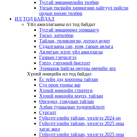
Тусгай зөвшөөрлийн төлбөр
Улсын төсвийн хөрөнгөөр хайгуул хийсэн
ордын нөхөн төлбөр
ИЛ ТОД БАЙДАЛ
Үйл ажиллагааны ил тод байдал
Тусгай зөвшөөрөл эзэмшигч
Төсөл, хөтөлбөр
Тайлан, төлөвлөгөө, дотоод аудит
Судалгааны сан, ном, гарын авлага
Авлигын эсрэг үйл ажиллагаа
Газрын гэрчилгээ
Гэрээ, гэрээний биелэлт
Эзэмшиж байгаа оюуны өмчийн эрх
Хүний нөөцийн ил тод байдал
Ёс зүйн дэд хорооны тайлан
Сул орон тооны зар
Хүний нөөцийн стратеги
Хүний нөөцийн мэдээ, тайлан
Өргөдөл, гомдлын тайлан
Албан тушаалын тодорхойлолт
Сургалт
Гүйцэтгэлийн тайлан, үнэлгээ 2024 он
Гүйцэтгэлийн тайлан, үнэлгээ 2025 оны
хагас жил
Гүйцэтгэлийн тайлан, үнэлгээ 2025 оны