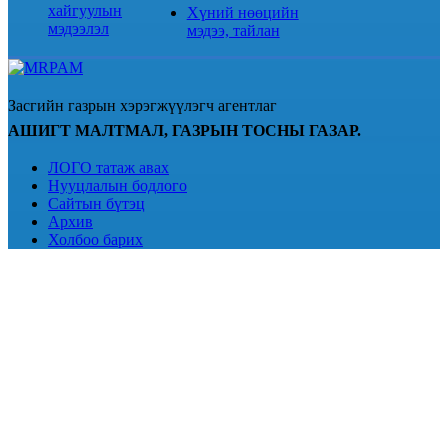
хайгуулын
Хүний нөөцийн
мэдээлэл
мэдээ, тайлан
Засгийн газрын хэрэгжүүлэгч агентлаг
АШИГТ МАЛТМАЛ, ГАЗРЫН ТОСНЫ ГАЗАР.
ЛОГО татаж авах
Нууцлалын бодлого
Сайтын бүтэц
Архив
Холбоо барих