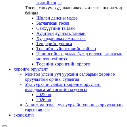
жилийн эцэс
Төсөв, санхүү, худалдан авах ажиллагааны ил тод
байдал
Шилэн дансны мэдээ
Батлагдсан төсөв
Санхүүгийн тайлан
Аудитын дүгнэлт, тайлан
Худалдан авах ажиллагаа
Тендерийн урилга
Төсвийн гүйцэтгэлийн тайлан
Цалингийн зардлаас бусад орлого, зарлагын
мөнгөн гүйлгээ
Төсвийн хөрөнгийн орлого
хөрөнгө оруулалт
Монгол улсын уул уурхайн салбарын хөрөнгө
оруулалтын орчны судалгаа
Уул уурхайн салбарт хөрөнгө оруулалт
шаардлагатай төслийн мэдээлэл
2025 он
2026 он
Ашигт малтмал, уул уурхайн хөрөнгө оруулалтын
гарын авлага
e-zasag.mn