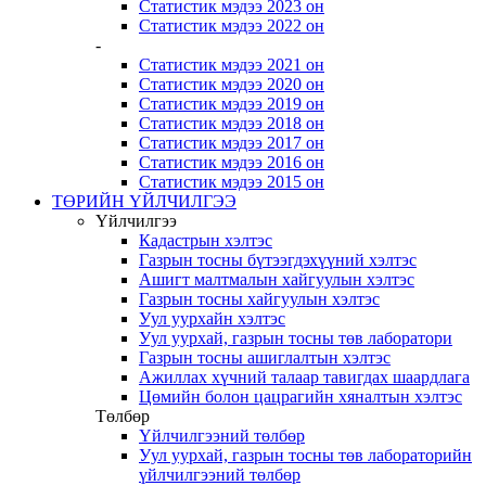
Статистик мэдээ 2023 он
Статистик мэдээ 2022 он
-
Статистик мэдээ 2021 он
Статистик мэдээ 2020 он
Статистик мэдээ 2019 он
Статистик мэдээ 2018 он
Статистик мэдээ 2017 он
Статистик мэдээ 2016 он
Статистик мэдээ 2015 он
ТӨРИЙН ҮЙЛЧИЛГЭЭ
Үйлчилгээ
Кадастрын хэлтэс
Газрын тосны бүтээгдэхүүний хэлтэс
Ашигт малтмалын хайгуулын хэлтэс
Газрын тосны хайгуулын хэлтэс
Уул уурхайн хэлтэс
Уул уурхай, газрын тосны төв лаборатори
Газрын тосны ашиглалтын хэлтэс
Ажиллах хүчний талаар тавигдах шаардлага
Цөмийн болон цацрагийн хяналтын хэлтэс
Төлбөр
Үйлчилгээний төлбөр
Уул уурхай, газрын тосны төв лабораторийн
үйлчилгээний төлбөр