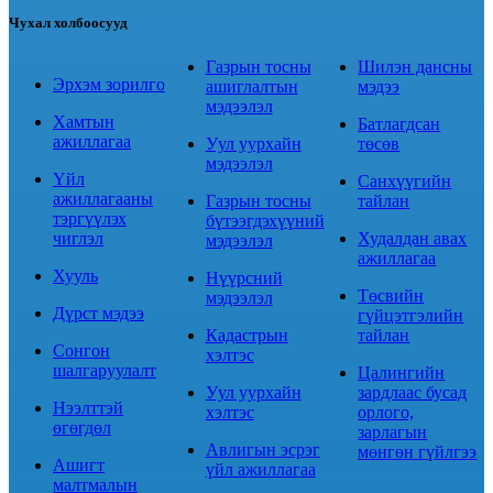
Чухал холбоосууд
Газрын тосны
Шилэн дансны
Эрхэм зорилго
ашиглалтын
мэдээ
мэдээлэл
Хамтын
Батлагдсан
ажиллагаа
Уул уурхайн
төсөв
мэдээлэл
Үйл
Санхүүгийн
ажиллагааны
Газрын тосны
тайлан
тэргүүлэх
бүтээгдэхүүний
чиглэл
Худалдан авах
мэдээлэл
ажиллагаа
Хууль
Нүүрсний
Төсвийн
мэдээлэл
Дүрст мэдээ
гүйцэтгэлийн
Кадастрын
тайлан
Сонгон
хэлтэс
шалгаруулалт
Цалингийн
Уул уурхайн
зардлаас бусад
Нээлттэй
хэлтэс
орлого,
өгөгдөл
зарлагын
Авлигын эсрэг
мөнгөн гүйлгээ
Ашигт
үйл ажиллагаа
малтмалын