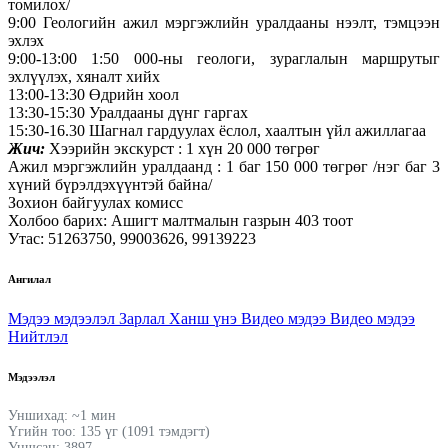
томилох/
9:00 Геологийн ажил мэргэжлийн уралдааны нээлт, тэмцээн
эхлэх
9:00-13:00 1:50 000-ны геологи, зураглалын маршрутыг
эхлүүлэх, хяналт хийх
13:00-13:30 Өдрийн хоол
13:30-15:30 Уралдааны дүнг гаргах
15:30-16.30 Шагнал гардуулах ёслол, хаалтын үйл ажиллагаа
Жич:
Хээрийн экскурст : 1 хүн 20 000 төгрөг
Ажил мэргэжлийн уралдаанд : 1 баг 150 000 төгрөг /нэг баг 3
хүний бүрэлдэхүүнтэй байна/
Зохион байгуулах комисс
Холбоо барих: Ашигт малтмалын газрын 403 тоот
Утас: 51263750, 99003626, 99139223
Ангилал
Мэдээ мэдээлэл
Зарлал
Ханш үнэ
Видео мэдээ
Видео мэдээ
Нийтлэл
Мэдээлэл
Уншихад: ~1 мин
Үгийн тоо: 135 үг (1091 тэмдэгт)
Уншсан: 3897