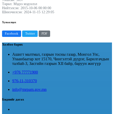
Төрөл: Мэдээ мэдээлэл
Нийтэлсэн: 2015-10-06 00:00:00
Шинэчилсэн: 2024-11-15 12:29:05
Хуваалцах
Facebook
Twitter
PDF
Холбоо барих
Ашигт малтмал, газрын тосны газар, Монгол Улс,
Улаанбаатар хот 15170, Чингэлтэй дүүрэг, Барилгачдын
талбай-3, Засгийн газрын XII байр, баруун жигүүр
+976 77771900
976-11-310370
info@mrpam.gov.mn
Биднийг дагах