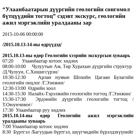
“Улаанбаатарын дүүргийн геологийн сонгомол
бүтцүүдийн тогтоц” сэдэвт экскурс, геологийн
ажил мэргэжлийн уралдааны зар
2015-10-06 00:00:00
/2015.10.13-14-ны өдрүүдэд/
2015.10.13-ны өдөр Геологийн хээрийн экскурсын хуваарь
07:20 Улаанбаатар хотоос хөдлөх
08:00-10:00 Чулуутын Ам, Төр Хурахын дүүргийн структур
/Д.Чулуун, С.Хишигсүрэн/
10:30-12:30 Арлан нумын Шохойн Цагаан Булагийн
геологийн онцлог /Г.Ээнжин/
12:30-13:00 Өдрийн хоол
14:30-15:30 Налайх-Тэрэлжийн геологийн тогтоц /Г.Ээнжин/
15:30-17:30 Эрдэнийн дүүргийн геологийн тогтоц /
Т.Оюунчимэг/
17:30 Улаанбаатар руу хөдлөх
2015.10.14-ны өдөр Геологийн ажил мэргэжлийн
уралдааны хуваарь
7:00 Улаанбаатар хотоос хөдлөх
8:30 Бүртгэл /Багуудын бүртгэл, шүүгчидийн бүрэлдэхүүнийг