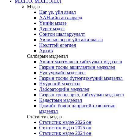
МЭДЭЭ, МЭДЭЭЛЭЛ
Мэдээ
Цаг үе, үйл явдал
ААН-ийн анхааралд
Үнийн мэдээ
Дүрст мэдээ
Сонгон шалгаруулалт
Авлигын эсрэг үйл ажиллагаа
Нээлттэй өгөгдөл
Архив
Салбарын мэдээлэл
Ашигт малтмалын хайгуулын мэдээлэл
Газрын тосны ашиглалтын мэдээлэл
Уул уурхайн мэдээлэл
Газрын тосны бүтээгдэхүүний мэдээлэл
Нүүрсний мэдээлэл
Лабораторийн мэдээлэл
Газрын тосны эрэл, хайгуулын мэдээлэл
Кадастрын мэдээлэл
Цөмийн болон цацрагийн хяналтын
мэдээлэл
Статистик мэдээ
Статистик мэдээ 2026 он
Статистик мэдээ 2025 он
Статистик мэдээ 2024 он