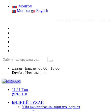
Монгол
Монгол
English
● АШИГТ МАЛТМАЛ, ГАЗРЫН ТОСНЫ ГА
Даваа - Баасан: 08:00 - 18:00
Бямба - Ням: амарна
11-11 Төв
(976) 110
БИДНИЙ ТУХАЙ
Үйл ажиллагааны зорилго, зорилт