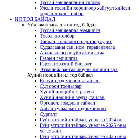
Тусгай зөвшөөрлийн төлбөр
Улсын төсвийн хөрөнгөөр хайгуул хийсэн
ордын нөхөн төлбөр
ИЛ ТОД БАЙДАЛ
Үйл ажиллагааны ил тод байдал
Тусгай зөвшөөрөл эзэмшигч
Төсөл, хөтөлбөр
Тайлан, төлөвлөгөө, дотоод аудит
Судалгааны сан, ном, гарын авлага
Авлигын эсрэг үйл ажиллагаа
Газрын гэрчилгээ
Гэрээ, гэрээний биелэлт
Эзэмшиж байгаа оюуны өмчийн эрх
Хүний нөөцийн ил тод байдал
Ёс зүйн дэд хорооны тайлан
Сул орон тооны зар
Хүний нөөцийн стратеги
Хүний нөөцийн мэдээ, тайлан
Өргөдөл, гомдлын тайлан
Албан тушаалын тодорхойлолт
Сургалт
Гүйцэтгэлийн тайлан, үнэлгээ 2024 он
Гүйцэтгэлийн тайлан, үнэлгээ 2025 оны
хагас жил
Гүйцэтгэлийн тайлан, үнэлгээ 2025 оны