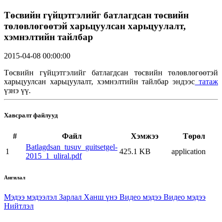
Төсвийн гүйцэтгэлийг батлагдсан төсвийн
төлөвлөгөөтэй харьцуулсан харьцуулалт,
хэмнэлтийн тайлбар
2015-04-08 00:00:00
Төсвийн гүйцэтгэлийг батлагдсан төсвийн төлөвлөгөөтэй
харьцуулсан харьцуулалт, хэмнэлтийн тайлбар эндээс
татаж
үзнэ үү.
Хавсралт файлууд
#
Файл
Хэмжээ
Төрөл
Batlagdsan_tusuv_guitsetgel-
1
425.1 KB
application
2015_1_uliral.pdf
Ангилал
Мэдээ мэдээлэл
Зарлал
Ханш үнэ
Видео мэдээ
Видео мэдээ
Нийтлэл