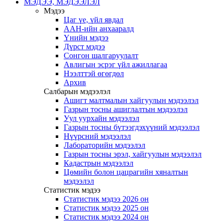
МЭДЭЭ, МЭДЭЭЛЭЛ
Мэдээ
Цаг үе, үйл явдал
ААН-ийн анхааралд
Үнийн мэдээ
Дүрст мэдээ
Сонгон шалгаруулалт
Авлигын эсрэг үйл ажиллагаа
Нээлттэй өгөгдөл
Архив
Салбарын мэдээлэл
Ашигт малтмалын хайгуулын мэдээлэл
Газрын тосны ашиглалтын мэдээлэл
Уул уурхайн мэдээлэл
Газрын тосны бүтээгдэхүүний мэдээлэл
Нүүрсний мэдээлэл
Лабораторийн мэдээлэл
Газрын тосны эрэл, хайгуулын мэдээлэл
Кадастрын мэдээлэл
Цөмийн болон цацрагийн хяналтын
мэдээлэл
Статистик мэдээ
Статистик мэдээ 2026 он
Статистик мэдээ 2025 он
Статистик мэдээ 2024 он