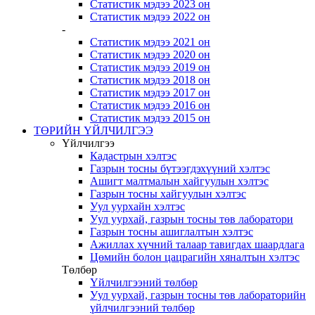
Статистик мэдээ 2023 он
Статистик мэдээ 2022 он
-
Статистик мэдээ 2021 он
Статистик мэдээ 2020 он
Статистик мэдээ 2019 он
Статистик мэдээ 2018 он
Статистик мэдээ 2017 он
Статистик мэдээ 2016 он
Статистик мэдээ 2015 он
ТӨРИЙН ҮЙЛЧИЛГЭЭ
Үйлчилгээ
Кадастрын хэлтэс
Газрын тосны бүтээгдэхүүний хэлтэс
Ашигт малтмалын хайгуулын хэлтэс
Газрын тосны хайгуулын хэлтэс
Уул уурхайн хэлтэс
Уул уурхай, газрын тосны төв лаборатори
Газрын тосны ашиглалтын хэлтэс
Ажиллах хүчний талаар тавигдах шаардлага
Цөмийн болон цацрагийн хяналтын хэлтэс
Төлбөр
Үйлчилгээний төлбөр
Уул уурхай, газрын тосны төв лабораторийн
үйлчилгээний төлбөр