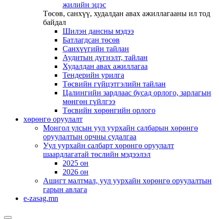
жилийн эцэс
Төсөв, санхүү, худалдан авах ажиллагааны ил тод
байдал
Шилэн дансны мэдээ
Батлагдсан төсөв
Санхүүгийн тайлан
Аудитын дүгнэлт, тайлан
Худалдан авах ажиллагаа
Тендерийн урилга
Төсвийн гүйцэтгэлийн тайлан
Цалингийн зардлаас бусад орлого, зарлагын
мөнгөн гүйлгээ
Төсвийн хөрөнгийн орлого
хөрөнгө оруулалт
Монгол улсын уул уурхайн салбарын хөрөнгө
оруулалтын орчны судалгаа
Уул уурхайн салбарт хөрөнгө оруулалт
шаардлагатай төслийн мэдээлэл
2025 он
2026 он
Ашигт малтмал, уул уурхайн хөрөнгө оруулалтын
гарын авлага
e-zasag.mn