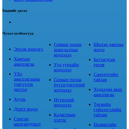
Биднийг дагах
Чухал холбоосууд
Газрын тосны
Шилэн дансны
Эрхэм зорилго
ашиглалтын
мэдээ
мэдээлэл
Хамтын
Батлагдсан
ажиллагаа
Уул уурхайн
төсөв
мэдээлэл
Үйл
Санхүүгийн
ажиллагааны
Газрын тосны
тайлан
тэргүүлэх
бүтээгдэхүүний
чиглэл
Худалдан авах
мэдээлэл
ажиллагаа
Хууль
Нүүрсний
Төсвийн
мэдээлэл
Дүрст мэдээ
гүйцэтгэлийн
Кадастрын
тайлан
Сонгон
хэлтэс
шалгаруулалт
Цалингийн