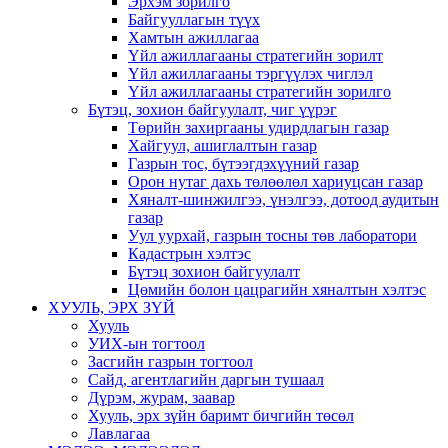
Эрхэм зорилго
Байгууллагын түүх
Хамтын ажиллагаа
Үйл ажиллагааны стратегийн зорилт
Үйл ажиллагааны тэргүүлэх чиглэл
Үйл ажиллагааны стратегийн зорилго
Бүтэц, зохион байгуулалт, чиг үүрэг
Төрийн захиргааны удирдлагын газар
Хайгуул, ашиглалтын газар
Газрын тос, бүтээгдэхүүний газар
Орон нутаг дахь төлөөлөл хариуцсан газар
Хяналт-шинжилгээ, үнэлгээ, дотоод аудитын
газар
Уул уурхай, газрын тосны төв лаборатори
Кадастрын хэлтэс
Бүтэц зохион байгуулалт
Цөмийн болон цацрагийн хяналтын хэлтэс
ХУУЛЬ, ЭРХ ЗҮЙ
Хууль
УИХ-ын тогтоол
Засгийн газрын тогтоол
Сайд, агентлагийн даргын тушаал
Дүрэм, журам, заавар
Хууль, эрх зүйн баримт бичгийн төсөл
Лавлагаа