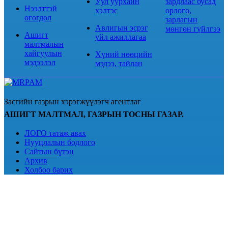
Уул уурхайн
зардлаас бусад
Нээлттэй
хэлтэс
орлого,
өгөгдөл
зарлагын
Авлигын эсрэг
мөнгөн гүйлгээ
Ашигт
үйл ажиллагаа
малтмалын
хайгуулын
Хүний нөөцийн
мэдээлэл
мэдээ, тайлан
Засгийн газрын хэрэгжүүлэгч агентлаг
АШИГТ МАЛТМАЛ, ГАЗРЫН ТОСНЫ ГАЗАР.
ЛОГО татаж авах
Нууцлалын бодлого
Сайтын бүтэц
Архив
Холбоо барих