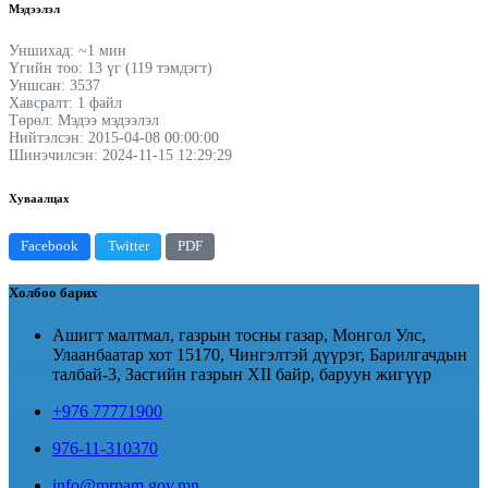
Мэдээлэл
Уншихад: ~1 мин
Үгийн тоо: 13 үг (119 тэмдэгт)
Уншсан: 3537
Хавсралт: 1 файл
Төрөл: Мэдээ мэдээлэл
Нийтэлсэн: 2015-04-08 00:00:00
Шинэчилсэн: 2024-11-15 12:29:29
Хуваалцах
Facebook
Twitter
PDF
Холбоо барих
Ашигт малтмал, газрын тосны газар, Монгол Улс,
Улаанбаатар хот 15170, Чингэлтэй дүүрэг, Барилгачдын
талбай-3, Засгийн газрын XII байр, баруун жигүүр
+976 77771900
976-11-310370
info@mrpam.gov.mn