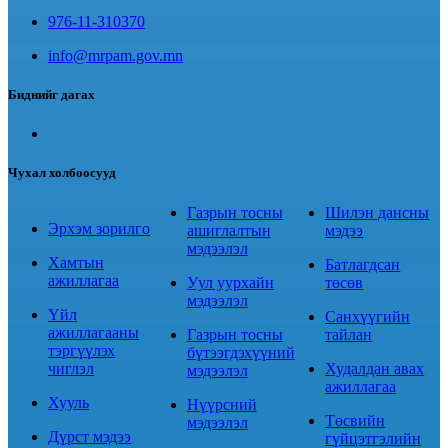
976-11-310370
info@mrpam.gov.mn
Биднийг дагах
Чухал холбоосууд
Газрын тосны
Шилэн дансны
Эрхэм зорилго
ашиглалтын
мэдээ
мэдээлэл
Хамтын
Батлагдсан
ажиллагаа
Уул уурхайн
төсөв
мэдээлэл
Үйл
Санхүүгийн
ажиллагааны
Газрын тосны
тайлан
тэргүүлэх
бүтээгдэхүүний
чиглэл
Худалдан авах
мэдээлэл
ажиллагаа
Хууль
Нүүрсний
Төсвийн
мэдээлэл
Дүрст мэдээ
гүйцэтгэлийн