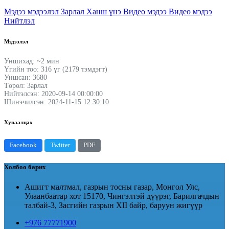
Мэдээ мэдээлэл
Зарлал
Ханш үнэ
Видео мэдээ
Видео мэдээ
Нийтлэл
Мэдээлэл
Уншихад: ~2 мин
Үгийн тоо: 316 үг (2179 тэмдэгт)
Уншсан: 3680
Төрөл: Зарлал
Нийтэлсэн: 2020-09-14 00:00:00
Шинэчилсэн: 2024-11-15 12:30:10
Хуваалцах
Facebook
Twitter
PDF
Холбоо барих
Ашигт малтмал, газрын тосны газар, Монгол Улс,
Улаанбаатар хот 15170, Чингэлтэй дүүрэг, Барилгачдын
талбай-3, Засгийн газрын XII байр, баруун жигүүр
+976 77771900