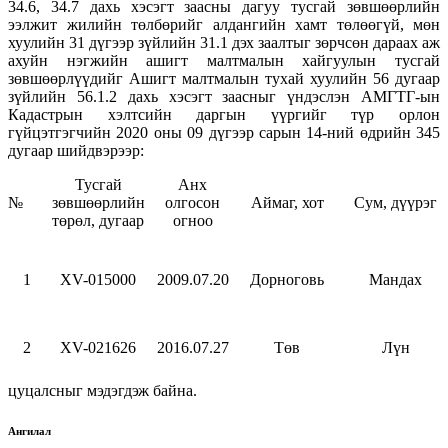
34.6, 34.7 дахь хэсэгт заасны дагуу тусгай зөвшөөрлийн
ээлжит жилийн төлбөрийг алдангийн хамт төлөөгүй, мөн
хуулийн 31 дүгээр зүйлийн 31.1 дэх заалтыг зөрчсөн дараах аж
ахуйн нэгжийн ашигт малтмалын хайгуулын тусгай
зөвшөөрлүүдийг Ашигт малтмалын тухай хуулийн 56 дугаар
зүйлийн 56.1.2 дахь хэсэгт заасныг үндэслэн АМГТГ-ын
Кадастрын хэлтсийн даргын үүргийг түр орлон
гүйцэтгэгчийн 2020 оны 09 дүгээр сарын 14-ний өдрийн 345
дугаар шийдвэрээр:
Тусгай
Анх
№
зөвшөөрлийн
олгосон
Аймаг, хот
Сум, дүүрэг
төрөл, дугаар
огноо
1
ХV-015000
2009.07.20
Дорноговь
Мандах
2
XV-021626
2016.07.27
Төв
Лүн
цуцалсныг мэдэгдэж байна.
Ангилал