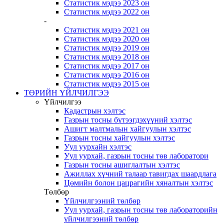
Статистик мэдээ 2023 он
Статистик мэдээ 2022 он
-
Статистик мэдээ 2021 он
Статистик мэдээ 2020 он
Статистик мэдээ 2019 он
Статистик мэдээ 2018 он
Статистик мэдээ 2017 он
Статистик мэдээ 2016 он
Статистик мэдээ 2015 он
ТӨРИЙН ҮЙЛЧИЛГЭЭ
Үйлчилгээ
Кадастрын хэлтэс
Газрын тосны бүтээгдэхүүний хэлтэс
Ашигт малтмалын хайгуулын хэлтэс
Газрын тосны хайгуулын хэлтэс
Уул уурхайн хэлтэс
Уул уурхай, газрын тосны төв лаборатори
Газрын тосны ашиглалтын хэлтэс
Ажиллах хүчний талаар тавигдах шаардлага
Цөмийн болон цацрагийн хяналтын хэлтэс
Төлбөр
Үйлчилгээний төлбөр
Уул уурхай, газрын тосны төв лабораторийн
үйлчилгээний төлбөр