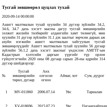
Тусгай зөвшөөрөл цуцлах тухай
2020-09-14 00:00:00
Ашигт малтмалын тухай хуулийн 34 дүгээр зүйлийн 34.2,
34.6, 34.7 дахь хэсэгт заасны дагуу тусгай зөвшөөрлийн
ээлжит жилийн төлбөрийг алдангийн хамт төлөөгүй, мөн
хуулийн 31 дүгээр зүйлийн 31.1 дэх заалтыг зөрчсөн дараах аж
ахуйн нэгжийн ашигт малтмалын хайгуулын тусгай
зөвшөөрлүүдийг Ашигт малтмалын тухай хуулийн 56 дугаар
зүйлийн 56.1.2 дахь хэсэгт заасныг үндэслэн АМГТГ-ын
Кадастрын хэлтсийн даргын үүргийг түр орлон
гүйцэтгэгчийн 2020 оны 08 дугаар сарын 28-ны өдрийн 314
дүгээр шийдвэрээр:
Тусгай
Анх
№
зөвшөөрлийн
олгосон
Аймаг, хот
Сум, дүүрэг
төрөл, дугаар
огноо
1
МV-011860
2006.07.14
Увс
Тариалан
2
ХV-018696
2015.07.23
Увс
Цагаанхайрхан