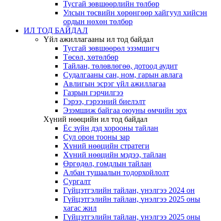
Тусгай зөвшөөрлийн төлбөр
Улсын төсвийн хөрөнгөөр хайгуул хийсэн
ордын нөхөн төлбөр
ИЛ ТОД БАЙДАЛ
Үйл ажиллагааны ил тод байдал
Тусгай зөвшөөрөл эзэмшигч
Төсөл, хөтөлбөр
Тайлан, төлөвлөгөө, дотоод аудит
Судалгааны сан, ном, гарын авлага
Авлигын эсрэг үйл ажиллагаа
Газрын гэрчилгээ
Гэрээ, гэрээний биелэлт
Эзэмшиж байгаа оюуны өмчийн эрх
Хүний нөөцийн ил тод байдал
Ёс зүйн дэд хорооны тайлан
Сул орон тооны зар
Хүний нөөцийн стратеги
Хүний нөөцийн мэдээ, тайлан
Өргөдөл, гомдлын тайлан
Албан тушаалын тодорхойлолт
Сургалт
Гүйцэтгэлийн тайлан, үнэлгээ 2024 он
Гүйцэтгэлийн тайлан, үнэлгээ 2025 оны
хагас жил
Гүйцэтгэлийн тайлан, үнэлгээ 2025 оны