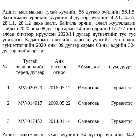
Ашигт малтмалын тухай хуулийн 56 дугаар зүйлийн 56.1.5,
Захиргааны ерөнхий хуулийн 4 дүгээр зүйлийн 4.2.1, 4.2.5,
28.1.1, 28.1.2 дахь заалт, Байгаль орчин, аялал жуулчлалын
сайдын 2020 оны 08 дугаар сарын 24-ний өдрийн 01/5777 тоот
албан бичгээр ирүүлсэн 2020/14 дугаар дүгнэлтийг тус тус
үндэслэн Кадастрын хэлтсийн даргын үүргийг түр орлон
гүйцэтгэгчийн 2020 оны 09 дүгээр сарын 03-ны өдрийн 324
дүгээр шийдвэрээр:
Тусгай
Анх
№
зөвшөөрлийн
олгосон
Аймаг, хот
Сум, дүүрэг
төрөл, дугаар
огноо
1
МV-020529
2016.05.12
Өмнөговь
Гурвантэс
2
МV-014917
2009.05.22
Өмнөговь
Гурвантэс
3
МV-017452
2014.01.14
Өмнөговь
Гурвантэс
Ашигт малтмалын тухай хуулийн 34 дүгээр зүйлийн 34.2,