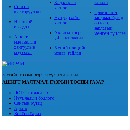
Кадастрын
тайлан
Сонгон
хэлтэс
шалгаруулалт
Цалингийн
Уул уурхайн
зардлаас бусад
Нээлттэй
хэлтэс
орлого,
өгөгдөл
зарлагын
Авлигын эсрэг
мөнгөн гүйлгээ
Ашигт
үйл ажиллагаа
малтмалын
хайгуулын
Хүний нөөцийн
мэдээлэл
мэдээ, тайлан
Засгийн газрын хэрэгжүүлэгч агентлаг
АШИГТ МАЛТМАЛ, ГАЗРЫН ТОСНЫ ГАЗАР.
ЛОГО татаж авах
Нууцлалын бодлого
Сайтын бүтэц
Архив
Холбоо барих