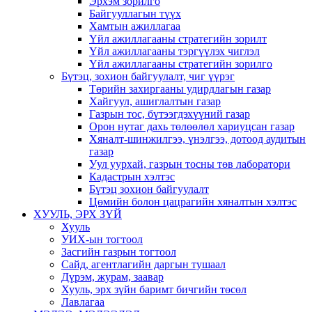
Эрхэм зорилго
Байгууллагын түүх
Хамтын ажиллагаа
Үйл ажиллагааны стратегийн зорилт
Үйл ажиллагааны тэргүүлэх чиглэл
Үйл ажиллагааны стратегийн зорилго
Бүтэц, зохион байгуулалт, чиг үүрэг
Төрийн захиргааны удирдлагын газар
Хайгуул, ашиглалтын газар
Газрын тос, бүтээгдэхүүний газар
Орон нутаг дахь төлөөлөл хариуцсан газар
Хяналт-шинжилгээ, үнэлгээ, дотоод аудитын
газар
Уул уурхай, газрын тосны төв лаборатори
Кадастрын хэлтэс
Бүтэц зохион байгуулалт
Цөмийн болон цацрагийн хяналтын хэлтэс
ХУУЛЬ, ЭРХ ЗҮЙ
Хууль
УИХ-ын тогтоол
Засгийн газрын тогтоол
Сайд, агентлагийн даргын тушаал
Дүрэм, журам, заавар
Хууль, эрх зүйн баримт бичгийн төсөл
Лавлагаа