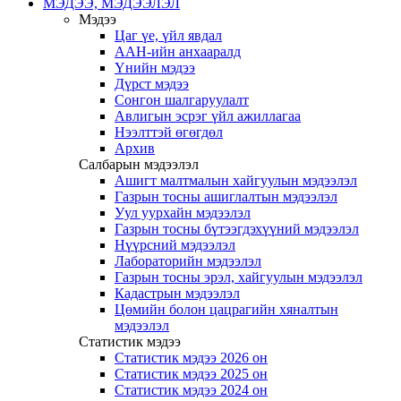
МЭДЭЭ, МЭДЭЭЛЭЛ
Мэдээ
Цаг үе, үйл явдал
ААН-ийн анхааралд
Үнийн мэдээ
Дүрст мэдээ
Сонгон шалгаруулалт
Авлигын эсрэг үйл ажиллагаа
Нээлттэй өгөгдөл
Архив
Салбарын мэдээлэл
Ашигт малтмалын хайгуулын мэдээлэл
Газрын тосны ашиглалтын мэдээлэл
Уул уурхайн мэдээлэл
Газрын тосны бүтээгдэхүүний мэдээлэл
Нүүрсний мэдээлэл
Лабораторийн мэдээлэл
Газрын тосны эрэл, хайгуулын мэдээлэл
Кадастрын мэдээлэл
Цөмийн болон цацрагийн хяналтын
мэдээлэл
Статистик мэдээ
Статистик мэдээ 2026 он
Статистик мэдээ 2025 он
Статистик мэдээ 2024 он