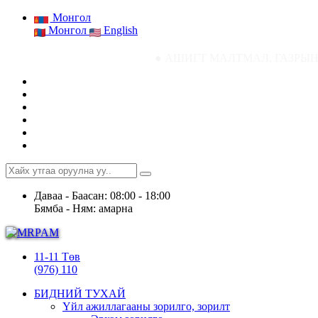
Монгол
Монгол
English
● АШИГТ МАЛТМАЛ, ГАЗРЫН ТОСНЫ ГАЗР
Даваа - Баасан: 08:00 - 18:00
Бямба - Ням: амарна
11-11 Төв
(976) 110
БИДНИЙ ТУХАЙ
Үйл ажиллагааны зорилго, зорилт