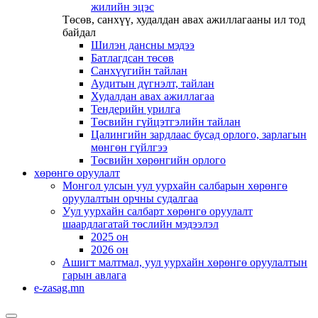
жилийн эцэс
Төсөв, санхүү, худалдан авах ажиллагааны ил тод
байдал
Шилэн дансны мэдээ
Батлагдсан төсөв
Санхүүгийн тайлан
Аудитын дүгнэлт, тайлан
Худалдан авах ажиллагаа
Тендерийн урилга
Төсвийн гүйцэтгэлийн тайлан
Цалингийн зардлаас бусад орлого, зарлагын
мөнгөн гүйлгээ
Төсвийн хөрөнгийн орлого
хөрөнгө оруулалт
Монгол улсын уул уурхайн салбарын хөрөнгө
оруулалтын орчны судалгаа
Уул уурхайн салбарт хөрөнгө оруулалт
шаардлагатай төслийн мэдээлэл
2025 он
2026 он
Ашигт малтмал, уул уурхайн хөрөнгө оруулалтын
гарын авлага
e-zasag.mn