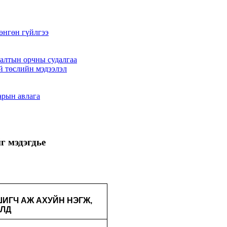
өнгөн гүйлгээ
алтын орчны судалгаа
й төслийн мэдээлэл
арын авлага
г мэдэгдье
ИГЧ АЖ АХУЙН НЭГЖ,
ЛД