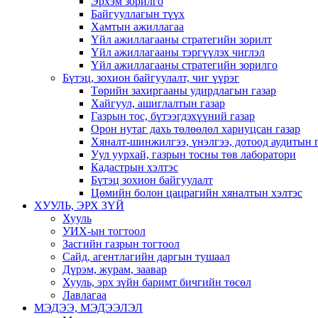
Эрхэм зорилго
Байгууллагын түүх
Хамтын ажиллагаа
Үйл ажиллагааны стратегийн зорилт
Үйл ажиллагааны тэргүүлэх чиглэл
Үйл ажиллагааны стратегийн зорилго
Бүтэц, зохион байгуулалт, чиг үүрэг
Төрийн захиргааны удирдлагын газар
Хайгуул, ашиглалтын газар
Газрын тос, бүтээгдэхүүний газар
Орон нутаг дахь төлөөлөл хариуцсан газар
Хяналт-шинжилгээ, үнэлгээ, дотоод аудитын 
Уул уурхай, газрын тосны төв лаборатори
Кадастрын хэлтэс
Бүтэц зохион байгуулалт
Цөмийн болон цацрагийн хяналтын хэлтэс
ХУУЛЬ, ЭРХ ЗҮЙ
Хууль
УИХ-ын тогтоол
Засгийн газрын тогтоол
Сайд, агентлагийн даргын тушаал
Дүрэм, журам, заавар
Хууль, эрх зүйн баримт бичгийн төсөл
Лавлагаа
МЭДЭЭ, МЭДЭЭЛЭЛ