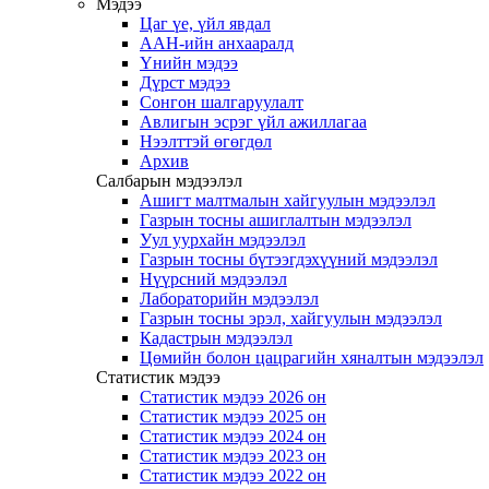
Мэдээ
Цаг үе, үйл явдал
ААН-ийн анхааралд
Үнийн мэдээ
Дүрст мэдээ
Сонгон шалгаруулалт
Авлигын эсрэг үйл ажиллагаа
Нээлттэй өгөгдөл
Архив
Салбарын мэдээлэл
Ашигт малтмалын хайгуулын мэдээлэл
Газрын тосны ашиглалтын мэдээлэл
Уул уурхайн мэдээлэл
Газрын тосны бүтээгдэхүүний мэдээлэл
Нүүрсний мэдээлэл
Лабораторийн мэдээлэл
Газрын тосны эрэл, хайгуулын мэдээлэл
Кадастрын мэдээлэл
Цөмийн болон цацрагийн хяналтын мэдээлэл
Статистик мэдээ
Статистик мэдээ 2026 он
Статистик мэдээ 2025 он
Статистик мэдээ 2024 он
Статистик мэдээ 2023 он
Статистик мэдээ 2022 он