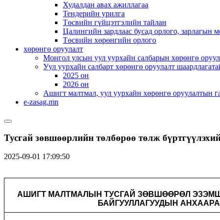
Худалдан авах ажиллагаа
Тендерийн урилга
Төсвийн гүйцэтгэлийн тайлан
Цалингийн зардлаас бусад орлого, зарлагын м
Төсвийн хөрөнгийн орлого
хөрөнгө оруулалт
Монгол улсын уул уурхайн салбарын хөрөнгө оруул
Уул уурхайн салбарт хөрөнгө оруулалт шаардлагата
2025 он
2026 он
Ашигт малтмал, уул уурхайн хөрөнгө оруулалтын г
e-zasag.mn
Тусгай зөвшөөрлийн төлбөрөө төлж бүртгүүлэхий
2025-09-01 17:09:50
АШИГТ МАЛТМАЛЫН ТУСГАЙ ЗӨВШӨӨРӨЛ ЭЗЭМШ
БАЙГУУЛЛАГУУДЫН АНХААРА