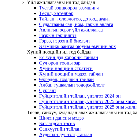
Үйл ажиллагааны ил тод байдал
Тусгай зөвшөөрөл эзэмшигч
Төсөл, хөтөлбөр
Тайлан, төлөвлөгөө, дотоод аудит
Судалгааны сан, ном, гарын авлага
Авлигын эсрэг үйл ажиллагаа
Газрын гэрчилгээ
Гэрээ, гэрээний биелэлт
Эзэмшиж байгаа оюуны өмчийн эрх
Хүний нөөцийн ил тод байдал
Ёс зүйн дэд хорооны тайлан
Сул орон тооны зар
Хүний нөөцийн стратеги
Хүний нөөцийн мэдээ, тайлан
Өргөдөл, гомдлын тайлан
Албан тушаалын тодорхойлолт
Сургалт
Гүйцэтгэлийн тайлан, үнэлгээ 2024 он
Гүйцэтгэлийн тайлан, үнэлгээ 2025 оны хага
Гүйцэтгэлийн тайлан, үнэлгээ 2025 оны жили
Төсөв, санхүү, худалдан авах ажиллагааны ил тод б
Шилэн дансны мэдээ
Батлагдсан төсөв
Санхүүгийн тайлан
Аудитын дүгнэлт, тайлан