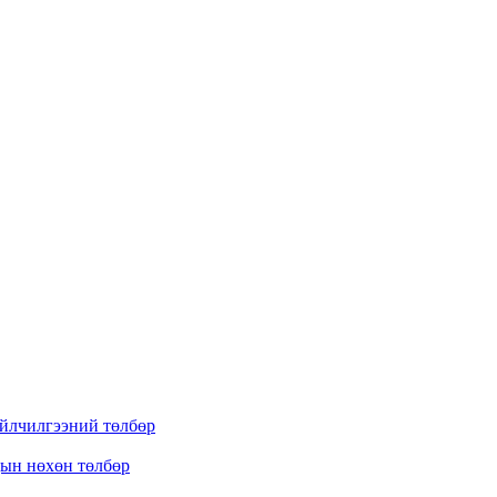
үйлчилгээний төлбөр
дын нөхөн төлбөр