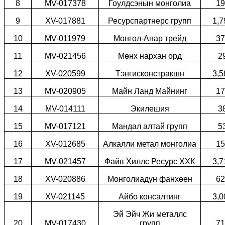
8
MV-017378
Гоулдсэнын монголиа
19
9
XV-017881
Ресурспартнерс групп
1,7
10
MV-011979
Монгол-Анар трейд
37
11
MV-021456
Мөнх нархан орд
2
12
XV-020599
Тэнгисконстракшн
3,5
13
MV-020905
Майн Ланд Майнинг
17
14
MV-014111
Экилешия
3
15
MV-017121
Мандал алтай групп
5
16
XV-012685
Алкалли метал монголиа
15
17
MV-021457
Файв Хиллс Ресурс ХХК
3,7
18
XV-020886
Монголиадун фанхөен
62
19
XV-021145
Айбо консалтинг
3,0
Эй Эйч Жи металлс
20
MV-017430
групп
71