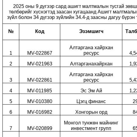
2025 оны 9 дүгээр сард ашигт малтмалын тусгай зөв
төлбөрийг хүснэгтэд заасан хугацаанд Ашигт малтмалын
зүйл болон 34 дүгээр зүйлийн 34.4-д заасны дагуу бүрэн 
№
Код
Эзэмшигч
Талб
Алтаргана хайрхан
1
MV-022867
ресурс
4,5
2
MV-021963
Алтарганахайрхан
1,9
Алтаргана хайрхан
3
MV-022861
ресурс
5,4
4
MV-011985
Эс Эм Ай
1,2
5
MV-010380
Цэгц финанс
2
6
MV-016982
Хонгорын орд
8
Монгол тунжөн майнинг
7
MV-020899
инвестмент групп
6