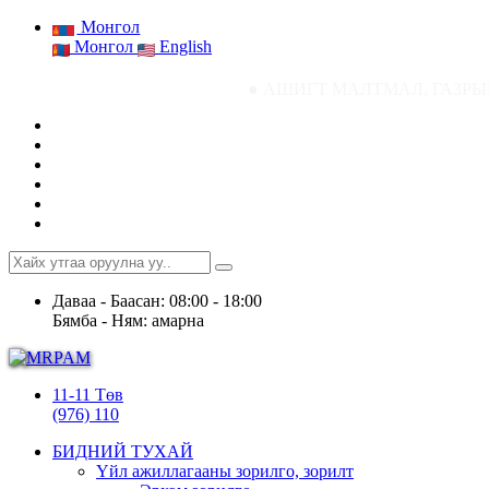
Монгол
Монгол
English
● АШИГТ МАЛТМАЛ, ГАЗРЫН ТОСНЫ ГАЗРЫН 
Даваа - Баасан: 08:00 - 18:00
Бямба - Ням: амарна
11-11 Төв
(976) 110
БИДНИЙ ТУХАЙ
Үйл ажиллагааны зорилго, зорилт