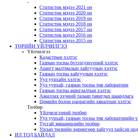
-
Статистик мэдээ 2021 он
Статистик мэдээ 2020 он
Статистик мэдээ 2019 он
Статистик мэдээ 2018 он
Статистик мэдээ 2017 он
Статистик мэдээ 2016 он
Статистик мэдээ 2015 он
ТӨРИЙН ҮЙЛЧИЛГЭЭ
Үйлчилгээ
Кадастрын хэлтэс
Газрын тосны бүтээгдэхүүний хэлтэс
Ашигт малтмалын хайгуулын хэлтэс
Газрын тосны хайгуулын хэлтэс
Уул уурхайн хэлтэс
Уул уурхай, газрын тосны төв лаборатори
Газрын тосны ашиглалтын хэлтэс
Ажиллах хүчний талаар тавигдах шаардлага
Цөмийн болон цацрагийн хяналтын хэлтэс
Төлбөр
Үйлчилгээний төлбөр
Уул уурхай, газрын тосны төв лабораторийн 
Тусгай зөвшөөрлийн төлбөр
Улсын төсвийн хөрөнгөөр хайгуул хийсэн ор
ИЛ ТОД БАЙДАЛ