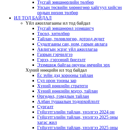
Тусгай зөвшөөрлийн төлбөр
Улсын төсвийн хөрөнгөөр хайгуул хийсэн
ордын нөхөн төлбөр
ИЛ ТОД БАЙДАЛ
Үйл ажиллагааны ил тод байдал
Тусгай зөвшөөрөл эзэмшигч
Төсөл, хөтөлбөр
Тайлан, төлөвлөгөө, дотоод аудит
Судалгааны сан, ном, гарын авлага
Авлигын эсрэг үйл ажиллагаа
Газрын гэрчилгээ
Гэрээ, гэрээний биелэлт
Эзэмшиж байгаа оюуны өмчийн эрх
Хүний нөөцийн ил тод байдал
Ёс зүйн дэд хорооны тайлан
Сул орон тооны зар
Хүний нөөцийн стратеги
Хүний нөөцийн мэдээ, тайлан
Өргөдөл, гомдлын тайлан
Албан тушаалын тодорхойлолт
Сургалт
Гүйцэтгэлийн тайлан, үнэлгээ 2024 он
Гүйцэтгэлийн тайлан, үнэлгээ 2025 оны
хагас жил
Гүйцэтгэлийн тайлан, үнэлгээ 2025 оны