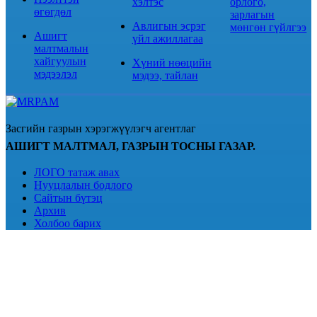
хэлтэс
орлого,
өгөгдөл
зарлагын
Авлигын эсрэг
мөнгөн гүйлгээ
Ашигт
үйл ажиллагаа
малтмалын
хайгуулын
Хүний нөөцийн
мэдээлэл
мэдээ, тайлан
Засгийн газрын хэрэгжүүлэгч агентлаг
АШИГТ МАЛТМАЛ, ГАЗРЫН ТОСНЫ ГАЗАР.
ЛОГО татаж авах
Нууцлалын бодлого
Сайтын бүтэц
Архив
Холбоо барих