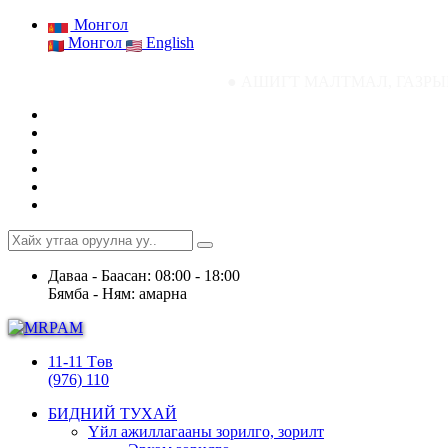
Монгол
Монгол
English
● АШИГТ МАЛТМАЛ, ГАЗРЫН ТОСНЫ ГА
Даваа - Баасан: 08:00 - 18:00
Бямба - Ням: амарна
11-11 Төв
(976) 110
БИДНИЙ ТУХАЙ
Үйл ажиллагааны зорилго, зорилт