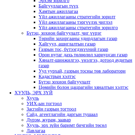
Эрхэм зорилго
Байгууллагын түүх
Хамтын ажиллагаа
Үйл ажиллагааны стратегийн зорилт
Үйл ажиллагааны тэргүүлэх чиглэл
Үйл ажиллагааны стратегийн зорилго
Бүтэц, зохион байгуулалт, чиг үүрэг
Төрийн захиргааны удирдлагын газар
Хайгуул, ашиглалтын газар
Газрын тос, бүтээгдэхүүний газар
Орон нутаг дахь төлөөлөл хариуцсан газар
Хяналт-шинжилгээ, үнэлгээ, дотоод аудитын
газар
Уул уурхай, газрын тосны төв лаборатори
Кадастрын хэлтэс
Бүтэц зохион байгуулалт
Цөмийн болон цацрагийн хяналтын хэлтэс
ХУУЛЬ, ЭРХ ЗҮЙ
Хууль
УИХ-ын тогтоол
Засгийн газрын тогтоол
Сайд, агентлагийн даргын тушаал
Дүрэм, журам, заавар
Хууль, эрх зүйн баримт бичгийн төсөл
Лавлагаа