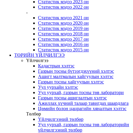
Статистик мэдээ 2023 он
Статистик мэдээ 2022 он
-
Статистик мэдээ 2021 он
Статистик мэдээ 2020 он
Статистик мэдээ 2019 он
Статистик мэдээ 2018 он
Статистик мэдээ 2017 он
Статистик мэдээ 2016 он
Статистик мэдээ 2015 он
ТӨРИЙН ҮЙЛЧИЛГЭЭ
Үйлчилгээ
Кадастрын хэлтэс
Газрын тосны бүтээгдэхүүний хэлтэс
Ашигт малтмалын хайгуулын хэлтэс
Газрын тосны хайгуулын хэлтэс
Уул уурхайн хэлтэс
Уул уурхай, газрын тосны төв лаборатори
Газрын тосны ашиглалтын хэлтэс
Ажиллах хүчний талаар тавигдах шаардлага
Цөмийн болон цацрагийн хяналтын хэлтэс
Төлбөр
Үйлчилгээний төлбөр
Уул уурхай, газрын тосны төв лабораторийн
үйлчилгээний төлбөр