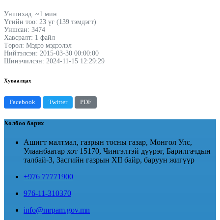
Уншихад: ~1 мин
Үгийн тоо: 23 үг (139 тэмдэгт)
Уншсан: 3474
Хавсралт: 1 файл
Төрөл: Мэдээ мэдээлэл
Нийтэлсэн: 2015-03-30 00:00:00
Шинэчилсэн: 2024-11-15 12:29:29
Хуваалцах
Facebook
Twitter
PDF
Холбоо барих
Ашигт малтмал, газрын тосны газар, Монгол Улс,
Улаанбаатар хот 15170, Чингэлтэй дүүрэг, Барилгачдын
талбай-3, Засгийн газрын XII байр, баруун жигүүр
+976 77771900
976-11-310370
info@mrpam.gov.mn