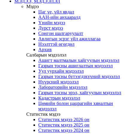
МЭДЭЭ, МЭДЭЭЛЭЛ
Мэдээ
Цаг үе, үйл явдал
ААН-ийн анхааралд
Үнийн мэдээ
Дүрст мэдээ
Сонгон шалгаруулалт
Авлигын эсрэг үйл ажиллагаа
Нээлттэй өгөгдөл
Архив
Салбарын мэдээлэл
Ашигт малтмалын хайгуулын мэдээлэл
Газрын тосны ашиглалтын мэдээлэл
Уул уурхайн мэдээлэл
Газрын тосны бүтээгдэхүүний мэдээлэл
Нүүрсний мэдээлэл
Лабораторийн мэдээлэл
Газрын тосны эрэл, хайгуулын мэдээлэл
Кадастрын мэдээлэл
Цөмийн болон цацрагийн хяналтын
мэдээлэл
Статистик мэдээ
Статистик мэдээ 2026 он
Статистик мэдээ 2025 он
Статистик мэдээ 2024 он