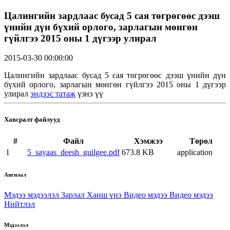
Цалингийн зардлаас бусад 5 сая төгрөгөөс дээш
үнийн дүн бүхий орлого, зарлагын мөнгөн
гүйлгээ 2015 оны 1 дүгээр улирал
2015-03-30 00:00:00
Цалингийн зардлаас бусад 5 сая төгрөгөөс дээш үнийн дүн
бүхий орлого, зарлагын мөнгөн гүйлгээ 2015 оны 1 дүгээр
улирал
эндээс татаж
үзнэ үү
Хавсралт файлууд
#
Файл
Хэмжээ
Төрөл
1
5_sayaas_deesh_guilgee.pdf
673.8 KB
application
Ангилал
Мэдээ мэдээлэл
Зарлал
Ханш үнэ
Видео мэдээ
Видео мэдээ
Нийтлэл
Мэдээлэл