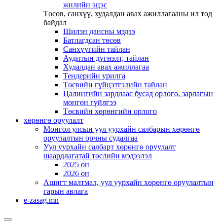
жилийн эцэс
Төсөв, санхүү, худалдан авах ажиллагааны ил тод
байдал
Шилэн дансны мэдээ
Батлагдсан төсөв
Санхүүгийн тайлан
Аудитын дүгнэлт, тайлан
Худалдан авах ажиллагаа
Тендерийн урилга
Төсвийн гүйцэтгэлийн тайлан
Цалингийн зардлаас бусад орлого, зарлагын
мөнгөн гүйлгээ
Төсвийн хөрөнгийн орлого
хөрөнгө оруулалт
Монгол улсын уул уурхайн салбарын хөрөнгө
оруулалтын орчны судалгаа
Уул уурхайн салбарт хөрөнгө оруулалт
шаардлагатай төслийн мэдээлэл
2025 он
2026 он
Ашигт малтмал, уул уурхайн хөрөнгө оруулалтын
гарын авлага
e-zasag.mn