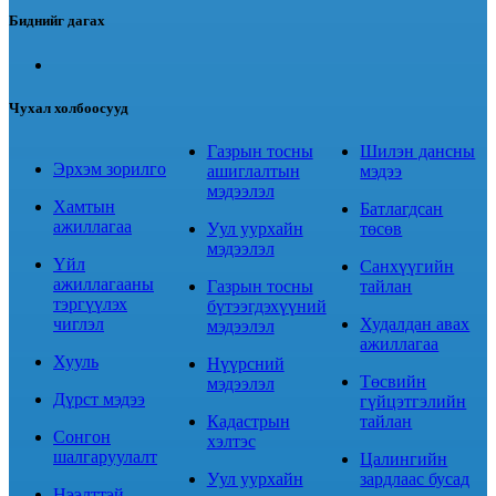
Биднийг дагах
Чухал холбоосууд
Газрын тосны
Шилэн дансны
Эрхэм зорилго
ашиглалтын
мэдээ
мэдээлэл
Хамтын
Батлагдсан
ажиллагаа
Уул уурхайн
төсөв
мэдээлэл
Үйл
Санхүүгийн
ажиллагааны
Газрын тосны
тайлан
тэргүүлэх
бүтээгдэхүүний
чиглэл
Худалдан авах
мэдээлэл
ажиллагаа
Хууль
Нүүрсний
Төсвийн
мэдээлэл
Дүрст мэдээ
гүйцэтгэлийн
Кадастрын
тайлан
Сонгон
хэлтэс
шалгаруулалт
Цалингийн
Уул уурхайн
зардлаас бусад
Нээлттэй