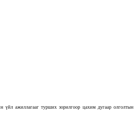
н үйл ажиллагааг турших зорилгоор цахим дугаар олголтын