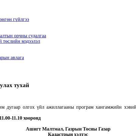
өнгөн гүйлгээ
алтын орчны судалгаа
й төслийн мэдээлэл
арын авлага
улах тухай
им дугаар олгох үйл ажиллагааны програм хангамжийн хэвий
1.00-11.10 хооронд
Ашигт Малтмал, Газрын Тосны Газар
Кадастрын хэлтэс