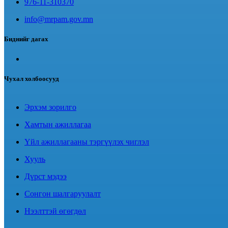
976-11-310370
info@mrpam.gov.mn
Биднийг дагах
Чухал холбоосууд
Эрхэм зорилго
Хамтын ажиллагаа
Үйл ажиллагааны тэргүүлэх чиглэл
Хууль
Дүрст мэдээ
Сонгон шалгаруулалт
Нээлттэй өгөгдөл