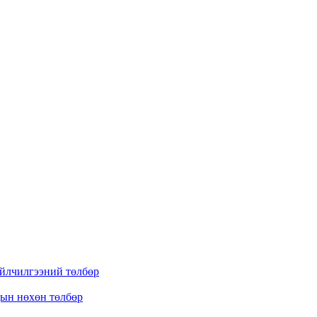
үйлчилгээний төлбөр
дын нөхөн төлбөр