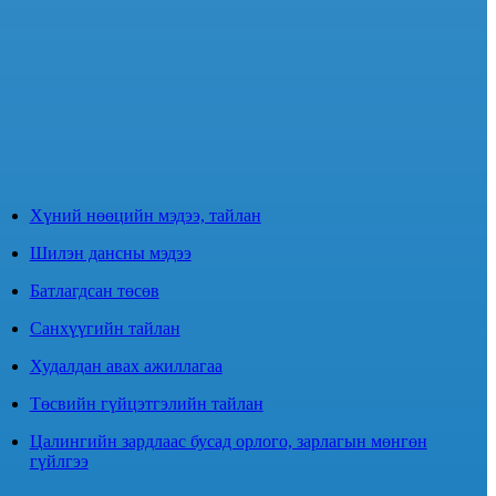
Хүний нөөцийн мэдээ, тайлан
Шилэн дансны мэдээ
Батлагдсан төсөв
Санхүүгийн тайлан
Худалдан авах ажиллагаа
Төсвийн гүйцэтгэлийн тайлан
Цалингийн зардлаас бусад орлого, зарлагын мөнгөн
гүйлгээ