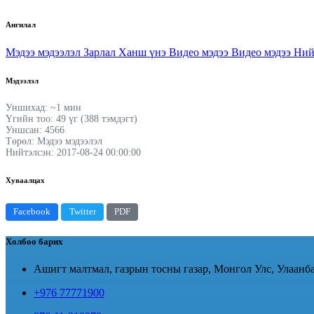
Ангилал
Мэдээ мэдээлэл
Зарлал
Ханш үнэ
Видео мэдээ
Видео мэдээ
Ний
Мэдээлэл
Уншихад: ~1 мин
Үгийн тоо: 49 үг (388 тэмдэгт)
Уншсан: 4566
Төрөл: Мэдээ мэдээлэл
Нийтэлсэн: 2017-08-24 00:00:00
Хуваалцах
Facebook
Twitter
PDF
Холбоо барих
Ашигт малтмал, газрын тосны газар, Монгол Улс, Улаанба
+976 77771900