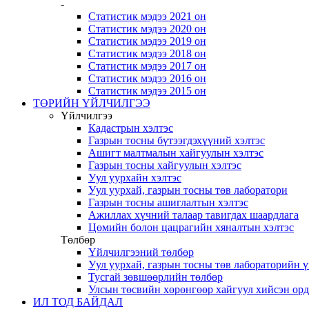
-
Статистик мэдээ 2021 он
Статистик мэдээ 2020 он
Статистик мэдээ 2019 он
Статистик мэдээ 2018 он
Статистик мэдээ 2017 он
Статистик мэдээ 2016 он
Статистик мэдээ 2015 он
ТӨРИЙН ҮЙЛЧИЛГЭЭ
Үйлчилгээ
Кадастрын хэлтэс
Газрын тосны бүтээгдэхүүний хэлтэс
Ашигт малтмалын хайгуулын хэлтэс
Газрын тосны хайгуулын хэлтэс
Уул уурхайн хэлтэс
Уул уурхай, газрын тосны төв лаборатори
Газрын тосны ашиглалтын хэлтэс
Ажиллах хүчний талаар тавигдах шаардлага
Цөмийн болон цацрагийн хяналтын хэлтэс
Төлбөр
Үйлчилгээний төлбөр
Уул уурхай, газрын тосны төв лабораторийн 
Тусгай зөвшөөрлийн төлбөр
Улсын төсвийн хөрөнгөөр хайгуул хийсэн ор
ИЛ ТОД БАЙДАЛ