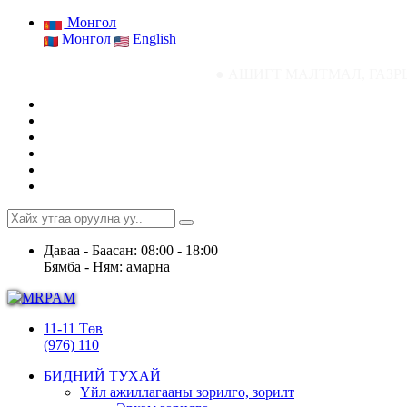
Монгол
Монгол
English
● АШИГТ МАЛТМАЛ, ГАЗРЫН ТОСНЫ ГАЗР
Даваа - Баасан: 08:00 - 18:00
Бямба - Ням: амарна
11-11 Төв
(976) 110
БИДНИЙ ТУХАЙ
Үйл ажиллагааны зорилго, зорилт