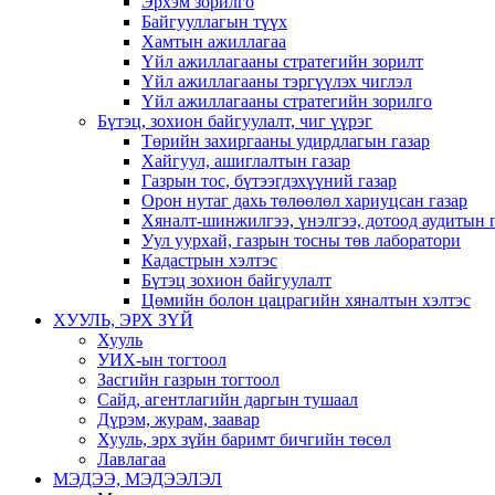
Эрхэм зорилго
Байгууллагын түүх
Хамтын ажиллагаа
Үйл ажиллагааны стратегийн зорилт
Үйл ажиллагааны тэргүүлэх чиглэл
Үйл ажиллагааны стратегийн зорилго
Бүтэц, зохион байгуулалт, чиг үүрэг
Төрийн захиргааны удирдлагын газар
Хайгуул, ашиглалтын газар
Газрын тос, бүтээгдэхүүний газар
Орон нутаг дахь төлөөлөл хариуцсан газар
Хяналт-шинжилгээ, үнэлгээ, дотоод аудитын 
Уул уурхай, газрын тосны төв лаборатори
Кадастрын хэлтэс
Бүтэц зохион байгуулалт
Цөмийн болон цацрагийн хяналтын хэлтэс
ХУУЛЬ, ЭРХ ЗҮЙ
Хууль
УИХ-ын тогтоол
Засгийн газрын тогтоол
Сайд, агентлагийн даргын тушаал
Дүрэм, журам, заавар
Хууль, эрх зүйн баримт бичгийн төсөл
Лавлагаа
МЭДЭЭ, МЭДЭЭЛЭЛ