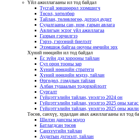
Үйл ажиллагааны ил тод байдал
Тусгай зөвшөөрөл эзэмшигч
Төсөл, хөтөлбөр
Тайлан, төлөвлөгөө, дотоод аудит
Судалгааны сан, ном, гарын авлага
Авлигын эсрэг үйл ажиллагаа
Газрын гэрчилгээ
Гэрээ, гэрээний биелэлт
Эзэмшиж байгаа оюуны өмчийн эрх
Хүний нөөцийн ил тод байдал
Ёс зүйн дэд хорооны тайлан
Сул орон тооны зар
Хүний нөөцийн стратеги
Хүний нөөцийн мэдээ, тайлан
Өргөдөл, гомдлын тайлан
Албан тушаалын тодорхойлолт
Сургалт
Гүйцэтгэлийн тайлан, үнэлгээ 2024 он
Гүйцэтгэлийн тайлан, үнэлгээ 2025 оны хага
Гүйцэтгэлийн тайлан, үнэлгээ 2025 оны жили
Төсөв, санхүү, худалдан авах ажиллагааны ил тод б
Шилэн дансны мэдээ
Батлагдсан төсөв
Санхүүгийн тайлан
Аудитын дүгнэлт, тайлан