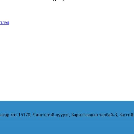
тлэл
атар хот 15170, Чингэлтэй дүүрэг, Барилгачдын талбай-3, Засгий