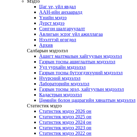
Мэдээ
Цаг үе, үйл явдал
ААН-ийн анхааралд
Үнийн мэдээ
Дүрст мэдээ
Сонгон шалгаруулалт
Авлигын эсрэг үйл ажиллагаа
Нээлттэй өгөгдөл
Архив
Салбарын мэдээлэл
Ашигт малтмалын хайгуулын мэдээлэл
Газрын тосны ашиглалтын мэдээлэл
Уул уурхайн мэдээлэл
Газрын тосны бүтээгдэхүүний мэдээлэл
Нүүрсний мэдээлэл
Лабораторийн мэдээлэл
Газрын тосны эрэл, хайгуулын мэдээлэл
Кадастрын мэдээлэл
Цөмийн болон цацрагийн хяналтын мэдээлэл
Статистик мэдээ
Статистик мэдээ 2026 он
Статистик мэдээ 2025 он
Статистик мэдээ 2024 он
Статистик мэдээ 2023 он
Статистик мэдээ 2022 он