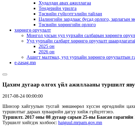
Худалдан авах ажиллагаа
Тендерийн урилга
Төсвийн гүйцэтгэлийн тайлан
Цалингийн зардлаас бусад орлого, зарлагын м
Төсвийн хөрөнгийн орлого
хөрөнгө оруулалт
Монгол улсын уул уурхайн салбарын хөрөнгө оруул
Уул уурхайн салбарт хөрөнгө оруулалт шаардлагата
2025 он
2026 он
Ашигт малтмал, уул уурхайн хөрөнгө оруулалтын г
e-zasag.mn
Цахим дугаар олгох үйл ажиллааны туршилт яву
2017-08-24 00:00:00
Шинээр хайгуулын тусгай зөвшөөрөл хүссэн өргөдлийн цах
туршилтыг дараах хуваарийн дагуу хийж гүйцэтгэнэ.
Туршилт. 2017 оны 08 дугаар сарын 25-ны Баасан гарагийн 1
Туршилт хийгдэх холбоос:
haiguul.mrpam.gov.mn