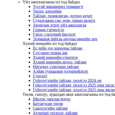
Үйл ажиллагааны ил тод байдал
Тусгай зөвшөөрөл эзэмшигч
Төсөл, хөтөлбөр
Тайлан, төлөвлөгөө, дотоод аудит
Судалгааны сан, ном, гарын авлага
Авлигын эсрэг үйл ажиллагаа
Газрын гэрчилгээ
Гэрээ, гэрээний биелэлт
Эзэмшиж байгаа оюуны өмчийн эрх
Хүний нөөцийн ил тод байдал
Ёс зүйн дэд хорооны тайлан
Сул орон тооны зар
Хүний нөөцийн стратеги
Хүний нөөцийн мэдээ, тайлан
Өргөдөл, гомдлын тайлан
Албан тушаалын тодорхойлолт
Сургалт
Гүйцэтгэлийн тайлан, үнэлгээ 2024 он
Гүйцэтгэлийн тайлан, үнэлгээ 2025 оны хага
Гүйцэтгэлийн тайлан, үнэлгээ 2025 оны жили
Төсөв, санхүү, худалдан авах ажиллагааны ил тод б
Шилэн дансны мэдээ
Батлагдсан төсөв
Санхүүгийн тайлан
Аудитын дүгнэлт, тайлан