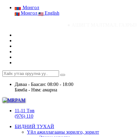
Монгол
Монгол
English
● АШИГТ МАЛТМАЛ, ГАЗРЫН ТОСНЫ ГАЗРЫН 
Даваа - Баасан: 08:00 - 18:00
Бямба - Ням: амарна
11-11 Төв
(976) 110
БИДНИЙ ТУХАЙ
Үйл ажиллагааны зорилго, зорилт