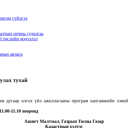
өнгөн гүйлгээ
алтын орчны судалгаа
й төслийн мэдээлэл
арын авлага
улах тухай
им дугаар олгох үйл ажиллагааны програм хангамжийн хэвий
1.00-11.10 хооронд
Ашигт Малтмал, Газрын Тосны Газар
Кадастрын хэлтэс