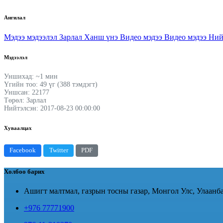
Ангилал
Мэдээ мэдээлэл
Зарлал
Ханш үнэ
Видео мэдээ
Видео мэдээ
Ний
Мэдээлэл
Уншихад: ~1 мин
Үгийн тоо: 49 үг (388 тэмдэгт)
Уншсан: 22177
Төрөл: Зарлал
Нийтэлсэн: 2017-08-23 00:00:00
Хуваалцах
Facebook
Twitter
PDF
Холбоо барих
Ашигт малтмал, газрын тосны газар, Монгол Улс, Улаанба
+976 77771900