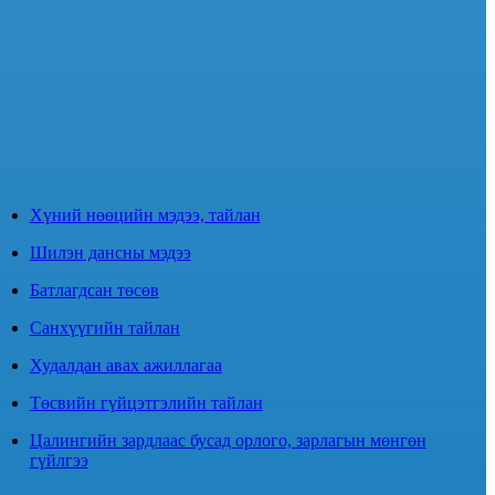
Хүний нөөцийн мэдээ, тайлан
Шилэн дансны мэдээ
Батлагдсан төсөв
Санхүүгийн тайлан
Худалдан авах ажиллагаа
Төсвийн гүйцэтгэлийн тайлан
Цалингийн зардлаас бусад орлого, зарлагын мөнгөн
гүйлгээ