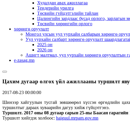
Худалдан авах ажиллагаа
Тендерийн урилга
Төсвийн гүйцэтгэлийн тайлан
Цалингийн зардлаас бусад орлого, зарлагын м
Төсвийн хөрөнгийн орлого
хөрөнгө оруулалт
Монгол улсын уул уурхайн салбарын хөрөнгө оруул
Уул уурхайн салбарт хөрөнгө оруулалт шаардлагата
2025 он
2026 он
Ашигт малтмал, уул уурхайн хөрөнгө оруулалтын г
e-zasag.mn
Цахим дугаар олгох үйл ажиллааны туршилт яву
2017-08-23 00:00:00
Шинээр хайгуулын тусгай зөвшөөрөл хүссэн өргөдлийн цах
туршилтыг дараах хуваарийн дагуу хийж гүйцэтгэнэ.
Туршилт. 2017 оны 08 дугаар сарын 25-ны Баасан гарагийн 1
Туршилт хийгдэх холбоос:
haiguul.mrpam.gov.mn