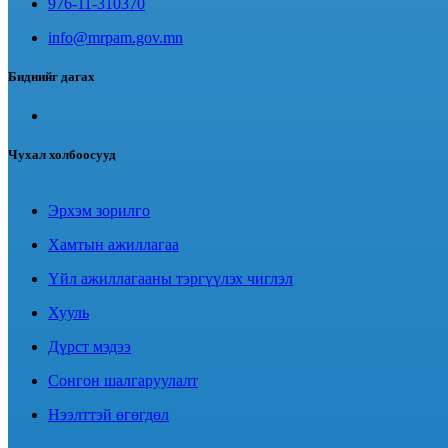
976-11-310370
info@mrpam.gov.mn
Биднийг дагах
Чухал холбоосууд
Эрхэм зорилго
Хамтын ажиллагаа
Үйл ажиллагааны тэргүүлэх чиглэл
Хууль
Дүрст мэдээ
Сонгон шалгаруулалт
Нээлттэй өгөгдөл