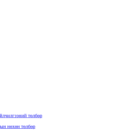
үйлчилгээний төлбөр
дын нөхөн төлбөр