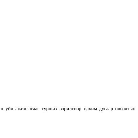
н үйл ажиллагааг турших зорилгоор цахим дугаар олголтын