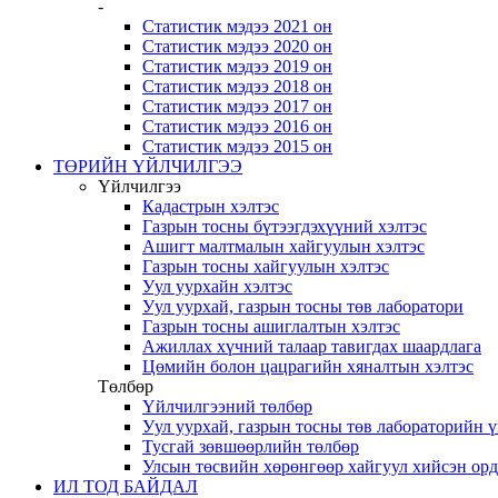
-
Статистик мэдээ 2021 он
Статистик мэдээ 2020 он
Статистик мэдээ 2019 он
Статистик мэдээ 2018 он
Статистик мэдээ 2017 он
Статистик мэдээ 2016 он
Статистик мэдээ 2015 он
ТӨРИЙН ҮЙЛЧИЛГЭЭ
Үйлчилгээ
Кадастрын хэлтэс
Газрын тосны бүтээгдэхүүний хэлтэс
Ашигт малтмалын хайгуулын хэлтэс
Газрын тосны хайгуулын хэлтэс
Уул уурхайн хэлтэс
Уул уурхай, газрын тосны төв лаборатори
Газрын тосны ашиглалтын хэлтэс
Ажиллах хүчний талаар тавигдах шаардлага
Цөмийн болон цацрагийн хяналтын хэлтэс
Төлбөр
Үйлчилгээний төлбөр
Уул уурхай, газрын тосны төв лабораторийн 
Тусгай зөвшөөрлийн төлбөр
Улсын төсвийн хөрөнгөөр хайгуул хийсэн ор
ИЛ ТОД БАЙДАЛ