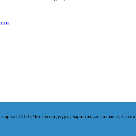
тлэл
атар хот 15170, Чингэлтэй дүүрэг, Барилгачдын талбай-3, Засгий