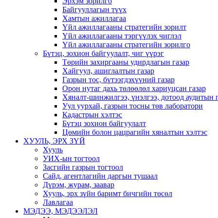
Эрхэм зорилго
Байгууллагын түүх
Хамтын ажиллагаа
Үйл ажиллагааны стратегийн зорилт
Үйл ажиллагааны тэргүүлэх чиглэл
Үйл ажиллагааны стратегийн зорилго
Бүтэц, зохион байгуулалт, чиг үүрэг
Төрийн захиргааны удирдлагын газар
Хайгуул, ашиглалтын газар
Газрын тос, бүтээгдэхүүний газар
Орон нутаг дахь төлөөлөл хариуцсан газар
Хяналт-шинжилгээ, үнэлгээ, дотоод аудитын 
Уул уурхай, газрын тосны төв лаборатори
Кадастрын хэлтэс
Бүтэц зохион байгуулалт
Цөмийн болон цацрагийн хяналтын хэлтэс
ХУУЛЬ, ЭРХ ЗҮЙ
Хууль
УИХ-ын тогтоол
Засгийн газрын тогтоол
Сайд, агентлагийн даргын тушаал
Дүрэм, журам, заавар
Хууль, эрх зүйн баримт бичгийн төсөл
Лавлагаа
МЭДЭЭ, МЭДЭЭЛЭЛ