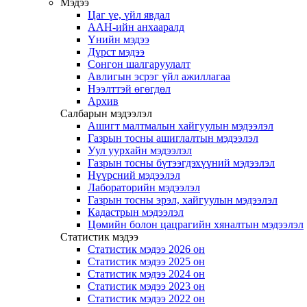
Мэдээ
Цаг үе, үйл явдал
ААН-ийн анхааралд
Үнийн мэдээ
Дүрст мэдээ
Сонгон шалгаруулалт
Авлигын эсрэг үйл ажиллагаа
Нээлттэй өгөгдөл
Архив
Салбарын мэдээлэл
Ашигт малтмалын хайгуулын мэдээлэл
Газрын тосны ашиглалтын мэдээлэл
Уул уурхайн мэдээлэл
Газрын тосны бүтээгдэхүүний мэдээлэл
Нүүрсний мэдээлэл
Лабораторийн мэдээлэл
Газрын тосны эрэл, хайгуулын мэдээлэл
Кадастрын мэдээлэл
Цөмийн болон цацрагийн хяналтын мэдээлэл
Статистик мэдээ
Статистик мэдээ 2026 он
Статистик мэдээ 2025 он
Статистик мэдээ 2024 он
Статистик мэдээ 2023 он
Статистик мэдээ 2022 он