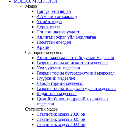
МЭДЭЭ, МЭДЭЭЛЭЛ
Мэдээ
Цаг үе, үйл явдал
ААН-ийн анхааралд
Үнийн мэдээ
Дүрст мэдээ
Сонгон шалгаруулалт
Авлигын эсрэг үйл ажиллагаа
Нээлттэй өгөгдөл
Архив
Салбарын мэдээлэл
Ашигт малтмалын хайгуулын мэдээлэл
Газрын тосны ашиглалтын мэдээлэл
Уул уурхайн мэдээлэл
Газрын тосны бүтээгдэхүүний мэдээлэл
Нүүрсний мэдээлэл
Лабораторийн мэдээлэл
Газрын тосны эрэл, хайгуулын мэдээлэл
Кадастрын мэдээлэл
Цөмийн болон цацрагийн хяналтын
мэдээлэл
Статистик мэдээ
Статистик мэдээ 2026 он
Статистик мэдээ 2025 он
Статистик мэдээ 2024 он