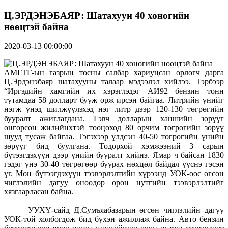
Ц.ЭРДЭНЭБАЯР: Шатахуун 40 хоногийн
нөөцтэй байна
2020-03-13 00:00:00
АМГТГ-ын газрын тосны салбар хариуцсан орлогч дарга
Ц.Эрдэнэбаяр шатахууны талаар мэдээлэл хийлээ. Тэрбээр
“Иргэдийн хамгийн их хэрэглэдэг АИ92 бензин тонн
тутамдаа 58 долларт бууж орж ирсэн байгаа. Литрийн үнийг
нэгж үнэд шилжүүлэхэд нэг литр дээр 120-130 төгрөгийн
бууралт ажиглагдана. Гэвч долларын ханшийн зөрүүг
өнгөрсөн жилийнхтэй тооцоход 80 орчим төгрөгийн зөрүү
шууд тусаж байгаа. Тэгэхээр үлдсэн 40-50 төгрөгийн үнийн
зөрүүг бид буулгана. Тодорхой хэмжээний 3 сарын
бүтээгдэхүүн дээр үнийн бууралт хийнэ. Ямар ч байсан 1830
гэдэг үнэ 30-40 төгрөгөөр буурах нөхцөл байдал үүснэ гэсэн
үг. Мөн бүтээгдэхүүн тээвэрлэлтийн хүрээнд УОК-оос өгсөн
чиглэлийн дагуу өнөөдөр орон нутгийн тээвэрлэлтийг
хязгаарласан байна.
УУХҮ-сайд Д.Сумъяабазарын өгсөн чиглэлийн дагуу
УОК-той холбогдож бид бүхэн ажиллаж байна. Авто бензин