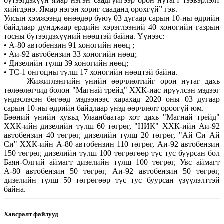
бүтээгдэхүүн ямар нэгэн саадгүйгээр орон нутагт тээвэрлэлт
хийгдэнэ. Ямар нэгэн хориг сааданд орохгүй” гэв.
Улсын хэмжээнд өнөөдөр буюу 03 дугаар сарын 10-ны өдрийн
байдлаар дунджаар ердийн хэрэглээний 40 хоногийн газрын
тосны бүтээгдэхүүний нөөцтэй байна. Үүнээс:
• А-80 автобензин 91 хоногийн нөөц ;
• Аи-92 автобензин 33 хоногийн нөөц;
• Дизелийн түлш 39 хоногийн нөөц;
• ТС-1 онгоцны түлш 17 хоногийн нөөцтэй байна.
Жижиглэнгийн үнийн өөрчлөлтийг орон нутаг дахь
төлөөлөгчид болон "Магнай трейд" ХХК-иас ирүүлсэн мэдээг
үндэслэсэн бөгөөд мэдээнээс харахад 2020 оны 03 дугаар
сарын 10-ны өдрийн байдлаар үнэд өөрчлөлт ороогүй юм.
Бөөний үнийн хувьд Улаанбаатар хот дахь "Магнай трейд"
ХХК-ийн дизелийн түлш 60 төгрөг, "НИК" ХХК-ийн Аи-92
автобензин 40 төгрөг, дизелийн түлш 20 төгрөг, "Ай Си Ай
Си" ХХК-ийн А-80 автобензин 110 төгрөг, Аи-92 автобензин
150 төгрөг, дизелийн түлш 100 төгрөгөөр тус тус буурсан бол
Баян-Өлгий аймагт дизелийн түлш 100 төгрөг, Увс аймагт
А-80 автобензин 50 төгрөг, Аи-92 автобензин 50 төгрөг,
дизелийн түлш 50 төгрөгөөр тус тус буурсан үзүүлэлттэй
байна.
Хавсралт файлууд