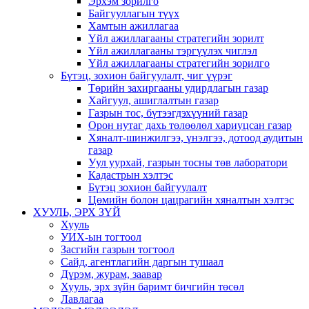
Эрхэм зорилго
Байгууллагын түүх
Хамтын ажиллагаа
Үйл ажиллагааны стратегийн зорилт
Үйл ажиллагааны тэргүүлэх чиглэл
Үйл ажиллагааны стратегийн зорилго
Бүтэц, зохион байгуулалт, чиг үүрэг
Төрийн захиргааны удирдлагын газар
Хайгуул, ашиглалтын газар
Газрын тос, бүтээгдэхүүний газар
Орон нутаг дахь төлөөлөл хариуцсан газар
Хяналт-шинжилгээ, үнэлгээ, дотоод аудитын
газар
Уул уурхай, газрын тосны төв лаборатори
Кадастрын хэлтэс
Бүтэц зохион байгуулалт
Цөмийн болон цацрагийн хяналтын хэлтэс
ХУУЛЬ, ЭРХ ЗҮЙ
Хууль
УИХ-ын тогтоол
Засгийн газрын тогтоол
Сайд, агентлагийн даргын тушаал
Дүрэм, журам, заавар
Хууль, эрх зүйн баримт бичгийн төсөл
Лавлагаа