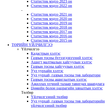
Статистик мэдээ 2023 он
Статистик мэдээ 2022 он
-
Статистик мэдээ 2021 он
Статистик мэдээ 2020 он
Статистик мэдээ 2019 он
Статистик мэдээ 2018 он
Статистик мэдээ 2017 он
Статистик мэдээ 2016 он
Статистик мэдээ 2015 он
ТӨРИЙН ҮЙЛЧИЛГЭЭ
Үйлчилгээ
Кадастрын хэлтэс
Газрын тосны бүтээгдэхүүний хэлтэс
Ашигт малтмалын хайгуулын хэлтэс
Газрын тосны хайгуулын хэлтэс
Уул уурхайн хэлтэс
Уул уурхай, газрын тосны төв лаборатори
Газрын тосны ашиглалтын хэлтэс
Ажиллах хүчний талаар тавигдах шаардлага
Цөмийн болон цацрагийн хяналтын хэлтэс
Төлбөр
Үйлчилгээний төлбөр
Уул уурхай, газрын тосны төв лабораторийн
үйлчилгээний төлбөр