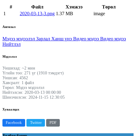
#
Файл
Хэмжээ
Төрөл
1
2020-03-13-3.png
1.37 MB
image
Ангилал
Мэдээ мэдээлэл
Зарлал
Ханш үнэ
Видео мэдээ
Видео мэдээ
Нийтлэл
Мэдээлэл
Уншихад: ~2 мин
Үгийн тоо: 271 үг (1910 тэмдэгт)
Уншсан: 4562
Хавсралт: 1 файл
Төрөл: Мэдээ мэдээлэл
Нийтэлсэн: 2020-03-13 00:00:00
Шинэчилсэн: 2024-11-15 12:30:05
Хуваалцах
Facebook
Twitter
PDF
Холбоо барих