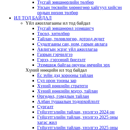
Тусгай зөвшөөрлийн төлбөр
Улсын төсвийн хөрөнгөөр хайгуул хийсэн
ордын нөхөн төлбөр
ИЛ ТОД БАЙДАЛ
Үйл ажиллагааны ил тод байдал
Тусгай зөвшөөрөл эзэмшигч
Төсөл, хөтөлбөр
Тайлан, төлөвлөгөө, дотоод аудит
Судалгааны сан, ном, гарын авлага
Авлигын эсрэг үйл ажиллагаа
Газрын гэрчилгээ
Гэрээ, гэрээний биелэлт
Эзэмшиж байгаа оюуны өмчийн эрх
Хүний нөөцийн ил тод байдал
Ёс зүйн дэд хорооны тайлан
Сул орон тооны зар
Хүний нөөцийн стратеги
Хүний нөөцийн мэдээ, тайлан
Өргөдөл, гомдлын тайлан
Албан тушаалын тодорхойлолт
Сургалт
Гүйцэтгэлийн тайлан, үнэлгээ 2024 он
Гүйцэтгэлийн тайлан, үнэлгээ 2025 оны
хагас жил
Гүйцэтгэлийн тайлан, үнэлгээ 2025 оны