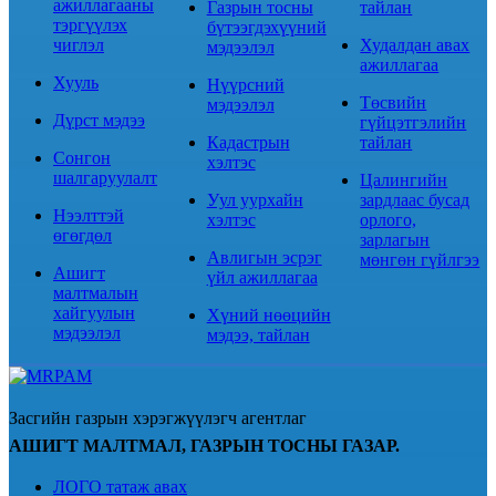
ажиллагааны
Газрын тосны
тайлан
тэргүүлэх
бүтээгдэхүүний
чиглэл
Худалдан авах
мэдээлэл
ажиллагаа
Хууль
Нүүрсний
Төсвийн
мэдээлэл
Дүрст мэдээ
гүйцэтгэлийн
Кадастрын
тайлан
Сонгон
хэлтэс
шалгаруулалт
Цалингийн
Уул уурхайн
зардлаас бусад
Нээлттэй
хэлтэс
орлого,
өгөгдөл
зарлагын
Авлигын эсрэг
мөнгөн гүйлгээ
Ашигт
үйл ажиллагаа
малтмалын
хайгуулын
Хүний нөөцийн
мэдээлэл
мэдээ, тайлан
Засгийн газрын хэрэгжүүлэгч агентлаг
АШИГТ МАЛТМАЛ, ГАЗРЫН ТОСНЫ ГАЗАР.
ЛОГО татаж авах