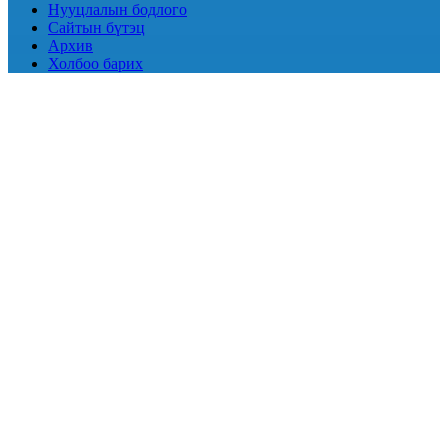
Нууцлалын бодлого
Сайтын бүтэц
Архив
Холбоо барих