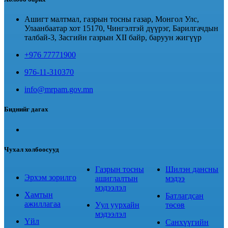
Ашигт малтмал, газрын тосны газар, Монгол Улс,
Улаанбаатар хот 15170, Чингэлтэй дүүрэг, Барилгачдын
талбай-3, Засгийн газрын XII байр, баруун жигүүр
+976 77771900
976-11-310370
info@mrpam.gov.mn
Биднийг дагах
Чухал холбоосууд
Газрын тосны
Шилэн дансны
Эрхэм зорилго
ашиглалтын
мэдээ
мэдээлэл
Хамтын
Батлагдсан
ажиллагаа
Уул уурхайн
төсөв
мэдээлэл
Үйл
Санхүүгийн