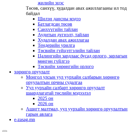
жилийн эцэс
Төсөв, санхүү, худалдан авах ажиллагааны ил тод
байдал
Шилэн дансны мэдээ
Батлагдсан төсөв
Санхүүгийн тайлан
Аудитын дүгнэлт, тайлан
Худалдан авах ажиллагаа
Тендерийн урилга
Төсвийн гүйцэтгэлийн тайлан
Цалингийн зардлаас бусад орлого, зарлагын
мөнгөн гүйлгээ
Төсвийн хөрөнгийн орлого
хөрөнгө оруулалт
Монгол улсын уул уурхайн салбарын хөрөнгө
оруулалтын орчны судалгаа
Уул уурхайн салбарт хөрөнгө оруулалт
шаардлагатай төслийн мэдээлэл
2025 он
2026 он
Ашигт малтмал, уул уурхайн хөрөнгө оруулалтын
гарын авлага
e-zasag.mn