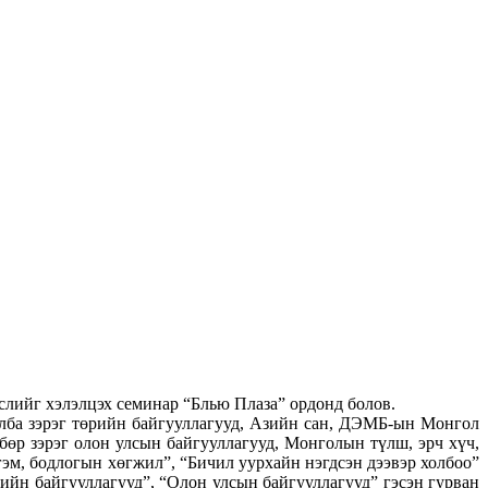
лийг хэлэлцэх семинар “Блью Плаза” ордонд болов.
ба зэрэг төрийн байгууллагууд, Азийн сан, ДЭМБ-ын Монгол
өр зэрэг олон улсын байгууллагууд, Монголын түлш, эрч хүч,
м, бодлогын хөгжил”, “Бичил уурхайн нэгдсэн дээвэр холбоо”
ийн байгууллагууд”, “Олон улсын байгууллагууд” гэсэн гурван