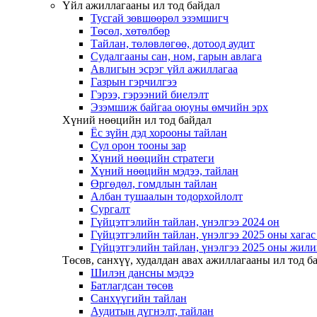
Үйл ажиллагааны ил тод байдал
Тусгай зөвшөөрөл эзэмшигч
Төсөл, хөтөлбөр
Тайлан, төлөвлөгөө, дотоод аудит
Судалгааны сан, ном, гарын авлага
Авлигын эсрэг үйл ажиллагаа
Газрын гэрчилгээ
Гэрээ, гэрээний биелэлт
Эзэмшиж байгаа оюуны өмчийн эрх
Хүний нөөцийн ил тод байдал
Ёс зүйн дэд хорооны тайлан
Сул орон тооны зар
Хүний нөөцийн стратеги
Хүний нөөцийн мэдээ, тайлан
Өргөдөл, гомдлын тайлан
Албан тушаалын тодорхойлолт
Сургалт
Гүйцэтгэлийн тайлан, үнэлгээ 2024 он
Гүйцэтгэлийн тайлан, үнэлгээ 2025 оны хага
Гүйцэтгэлийн тайлан, үнэлгээ 2025 оны жили
Төсөв, санхүү, худалдан авах ажиллагааны ил тод б
Шилэн дансны мэдээ
Батлагдсан төсөв
Санхүүгийн тайлан
Аудитын дүгнэлт, тайлан