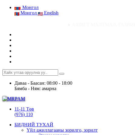
Монгол
Монгол
English
● АШИГТ МАЛТМАЛ, ГАЗРЫН ТОСНЫ ГАЗРЫН 
Даваа - Баасан: 08:00 - 18:00
Бямба - Ням: амарна
11-11 Төв
(976) 110
БИДНИЙ ТУХАЙ
Үйл ажиллагааны зорилго, зорилт