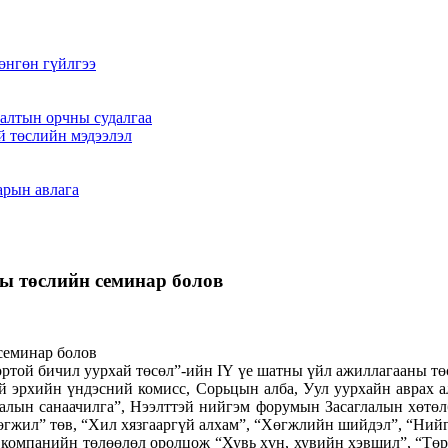
өнгөн гүйлгээ
алтын орчны судалгаа
й төслийн мэдээлэл
арын авлага
ны төслийн семинар болов
той бичил уурхай төсөл”-ийн IҮ үе шатны үйл ажиллагааны төс
хийн үндэсний комисс, Сорьцын алба, Уул уурхайн аврах ал
малын санаачилга”, Нээлттэй нийгэм форумын Засаглалын хөтөлб
гжил” төв, “Хил хязгааргүй алхам”, “Хөгжлийн шийдэл”, “Нийгэ
м компанийн төлөөлөл оролцож “Хувь хүн, хувийн хэвшил”, “Төр