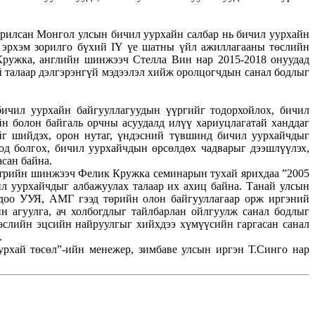
уурилсан Монгол улсын бичил уурхайн салбар нь бичил уурхайн
н эрхэм зорилго бүхий IҮ үе шатны үйл ажиллагааны төслийн
ружка, английн шинжээч Стелла Вин нар 2015-2018 онуудад
й талаар дэлгэрэнгүй мэдээлэл хийж оролцогчдын санал бодлыг
бичил уурхайн байгууллагуудын үүргийг тодорхойлох, бичил
н болон байгаль орчны асуудалд илүү хариуцлагатай ханддаг
йг шийдэх, орон нутаг, үндэсний түвшинд бичил уурхайчдыг
од болгох, бичил уурхайчдын өрсөлдөх чадварыг дээшлүүлэх,
асан байна.
встрийн шинжээч Фелик Кружка семинарын тухай ярихдаа ”2005
л уурхайчдыг албажуулах талаар их ахиц байна. Танай улсын
хдоо УУЯ, АМГ гээд төрийн олон байгууллагаар орж иргэний
н агуулга, ач холбогдлыг тайлбарлан ойлгуулж санал бодлыг
өслийн эцсийн найруулгыг хийхдээ хүмүүсийн гаргасан санал
.
рхай төсөл”-ийн менежер, зимбаве улсын иргэн Т.Синго нар