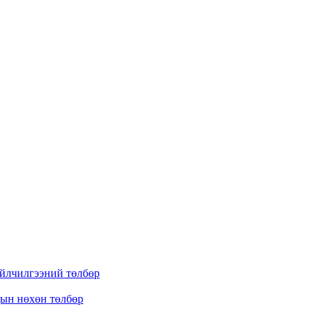
үйлчилгээний төлбөр
дын нөхөн төлбөр