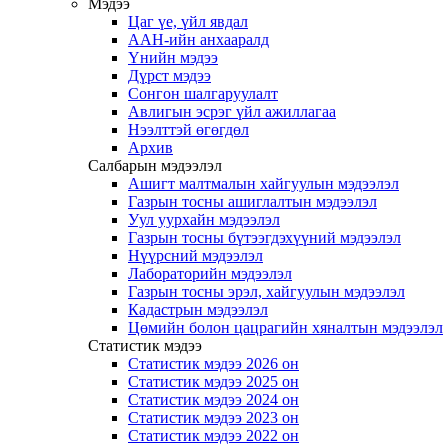
Мэдээ
Цаг үе, үйл явдал
ААН-ийн анхааралд
Үнийн мэдээ
Дүрст мэдээ
Сонгон шалгаруулалт
Авлигын эсрэг үйл ажиллагаа
Нээлттэй өгөгдөл
Архив
Салбарын мэдээлэл
Ашигт малтмалын хайгуулын мэдээлэл
Газрын тосны ашиглалтын мэдээлэл
Уул уурхайн мэдээлэл
Газрын тосны бүтээгдэхүүний мэдээлэл
Нүүрсний мэдээлэл
Лабораторийн мэдээлэл
Газрын тосны эрэл, хайгуулын мэдээлэл
Кадастрын мэдээлэл
Цөмийн болон цацрагийн хяналтын мэдээлэл
Статистик мэдээ
Статистик мэдээ 2026 он
Статистик мэдээ 2025 он
Статистик мэдээ 2024 он
Статистик мэдээ 2023 он
Статистик мэдээ 2022 он