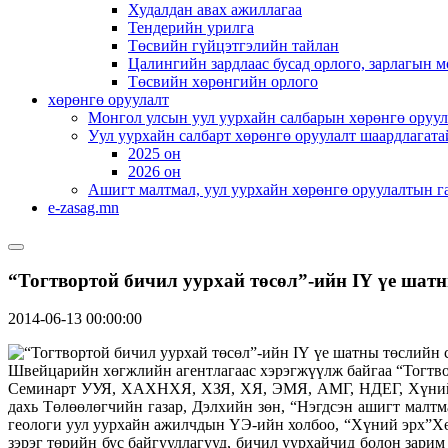
Худалдан авах ажиллагаа
Тендерийн урилга
Төсвийн гүйцэтгэлийн тайлан
Цалингийн зардлаас бусад орлого, зарлагын м
Төсвийн хөрөнгийн орлого
хөрөнгө оруулалт
Монгол улсын уул уурхайн салбарын хөрөнгө оруул
Уул уурхайн салбарт хөрөнгө оруулалт шаардлагата
2025 он
2026 он
Ашигт малтмал, уул уурхайн хөрөнгө оруулалтын г
e-zasag.mn
“Тогтвортой бичил уурхай төсөл”-ийн IҮ үе шат
2014-06-13 00:00:00
Швейцарийн хөгжлийн агентлагаас хэрэгжүүлж байгаа “Тогтвор
Семинарт УУЯ, ХАХНХЯ, ХЗЯ, ХЯ, ЭМЯ, АМГ, НДЕГ, Хүний эр
дахь Төлөөлөгчийн газар, Дэлхийн зөн, “Нэгдсэн ашигт малт
геологи уул уурхайн ажилчдын ҮЭ-ийн холбоо, “Хүний эрх”Хө
зэрэг төрийн бус байгууллагууд, бичил уурхайчид болон зари