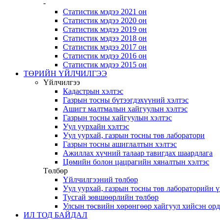
-
Статистик мэдээ 2021 он
Статистик мэдээ 2020 он
Статистик мэдээ 2019 он
Статистик мэдээ 2018 он
Статистик мэдээ 2017 он
Статистик мэдээ 2016 он
Статистик мэдээ 2015 он
ТӨРИЙН ҮЙЛЧИЛГЭЭ
Үйлчилгээ
Кадастрын хэлтэс
Газрын тосны бүтээгдэхүүний хэлтэс
Ашигт малтмалын хайгуулын хэлтэс
Газрын тосны хайгуулын хэлтэс
Уул уурхайн хэлтэс
Уул уурхай, газрын тосны төв лаборатори
Газрын тосны ашиглалтын хэлтэс
Ажиллах хүчний талаар тавигдах шаардлага
Цөмийн болон цацрагийн хяналтын хэлтэс
Төлбөр
Үйлчилгээний төлбөр
Уул уурхай, газрын тосны төв лабораторийн 
Тусгай зөвшөөрлийн төлбөр
Улсын төсвийн хөрөнгөөр хайгуул хийсэн ор
ИЛ ТОД БАЙДАЛ