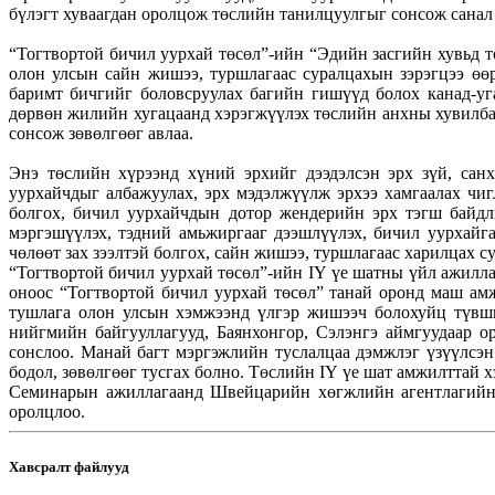
бүлэгт хуваагдан оролцож төслийн танилцуулгыг сонсож санал
“Тогтвортой бичил уурхай төсөл”-ийн “Эдийн засгийн хувьд т
олон улсын сайн жишээ, туршлагаас суралцахын зэрэгцээ өө
баримт бичгийг боловсруулах багийн гишүүд болох канад-
дөрвөн жилийн хугацаанд хэрэгжүүлэх төслийн анхны хувилбар
сонсож зөвөлгөөг авлаа.
Энэ төслийн хүрээнд хүний эрхийг дээдэлсэн эрх зүй, сан
уурхайчдыг албажуулах, эрх мэдэлжүүлж эрхээ хамгаалах чи
болгох, бичил уурхайчдын дотор жендерийн эрх тэгш байдл
мэргэшүүлэх, тэдний амьжиргааг дээшлүүлэх, бичил уурхайг
чөлөөт зах зээлтэй болгох, сайн жишээ, туршлагаас харилцах с
“Тогтвортой бичил уурхай төсөл”-ийн IҮ үе шатны үйл ажилл
оноос “Тогтвортой бичил уурхай төсөл” танай оронд маш ам
тушлага олон улсын хэмжээнд үлгэр жишээч болохуйц түвши
нийгмийн байгууллагууд, Баянхонгор, Сэлэнгэ аймгуудаар о
сонслоо. Манай багт мэргэжлийн туслалцаа дэмжлэг үзүүлсэ
бодол, зөвөлгөөг тусгах болно. Төслийн IҮ үе шат амжилттай х
Семинарын ажиллагаанд Швейцарийн хөгжлийн агентлагийн ү
оролцлоо.
Хавсралт файлууд