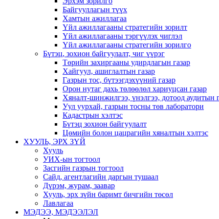
Эрхэм зорилго
Байгууллагын түүх
Хамтын ажиллагаа
Үйл ажиллагааны стратегийн зорилт
Үйл ажиллагааны тэргүүлэх чиглэл
Үйл ажиллагааны стратегийн зорилго
Бүтэц, зохион байгуулалт, чиг үүрэг
Төрийн захиргааны удирдлагын газар
Хайгуул, ашиглалтын газар
Газрын тос, бүтээгдэхүүний газар
Орон нутаг дахь төлөөлөл хариуцсан газар
Хяналт-шинжилгээ, үнэлгээ, дотоод аудитын 
Уул уурхай, газрын тосны төв лаборатори
Кадастрын хэлтэс
Бүтэц зохион байгуулалт
Цөмийн болон цацрагийн хяналтын хэлтэс
ХУУЛЬ, ЭРХ ЗҮЙ
Хууль
УИХ-ын тогтоол
Засгийн газрын тогтоол
Сайд, агентлагийн даргын тушаал
Дүрэм, журам, заавар
Хууль, эрх зүйн баримт бичгийн төсөл
Лавлагаа
МЭДЭЭ, МЭДЭЭЛЭЛ