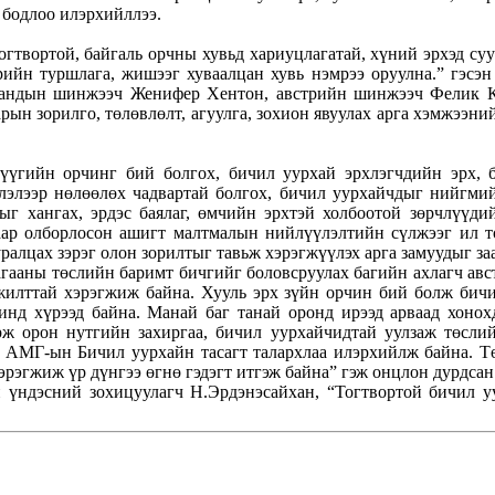
 бодлоо илэрхийллээ.
огтвортой, байгаль орчны хувьд хариуцлагатай, хүний эрхэд с
рийн туршлага, жишээг хуваалцан хувь нэмрээ оруулна.” гэсэ
угандын шинжээч Женифер Хентон, австрийн шинжээч Фелик К
ын зорилго, төлөвлөлт, агуулга, зохион явуулах арга хэмжээни
хүүгийн орчинг бий болгох, бичил уурхай эрхлэгчдийн эрх, 
глэлээр нөлөөлөх чадвартай болгох, бичил уурхайчдыг нийгмий
ыг хангах, эрдэс баялаг, өмчийн эрхтэй холбоотой зөрчлүүди
аар олборлосон ашигт малтмалын нийлүүлэлтийн сүлжээг ил т
уралцах зэрэг олон зорилтыг тавьж хэрэгжүүлэх арга замуудыг за
агааны төслийн баримт бичгийг боловсруулах багийн ахлагч а
жилттай хэрэгжиж байна. Хууль эрх зүйн орчин бий болж бичи
нд хүрээд байна. Манай баг танай оронд ирээд арваад хоно
рж орон нутгийн захиргаа, бичил уурхайчидтай уулзаж төслий
н АМГ-ын Бичил уурхайн тасагт талархлаа илэрхийлж байна. Т
эрэгжиж үр дүнгээ өгнө гэдэгт итгэж байна” гэж онцлон дурдсан
ндэсний зохицуулагч Н.Эрдэнэсайхан, “Тогтвортой бичил уу