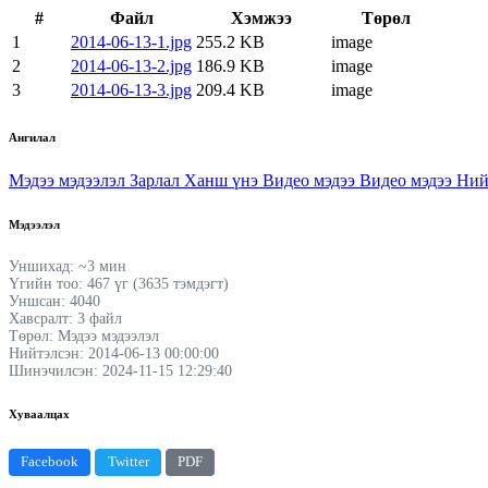
#
Файл
Хэмжээ
Төрөл
1
2014-06-13-1.jpg
255.2 KB
image
2
2014-06-13-2.jpg
186.9 KB
image
3
2014-06-13-3.jpg
209.4 KB
image
Ангилал
Мэдээ мэдээлэл
Зарлал
Ханш үнэ
Видео мэдээ
Видео мэдээ
Ний
Мэдээлэл
Уншихад: ~3 мин
Үгийн тоо: 467 үг (3635 тэмдэгт)
Уншсан: 4040
Хавсралт: 3 файл
Төрөл: Мэдээ мэдээлэл
Нийтэлсэн: 2014-06-13 00:00:00
Шинэчилсэн: 2024-11-15 12:29:40
Хуваалцах
Facebook
Twitter
PDF