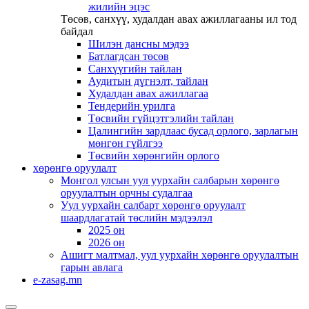
жилийн эцэс
Төсөв, санхүү, худалдан авах ажиллагааны ил тод
байдал
Шилэн дансны мэдээ
Батлагдсан төсөв
Санхүүгийн тайлан
Аудитын дүгнэлт, тайлан
Худалдан авах ажиллагаа
Тендерийн урилга
Төсвийн гүйцэтгэлийн тайлан
Цалингийн зардлаас бусад орлого, зарлагын
мөнгөн гүйлгээ
Төсвийн хөрөнгийн орлого
хөрөнгө оруулалт
Монгол улсын уул уурхайн салбарын хөрөнгө
оруулалтын орчны судалгаа
Уул уурхайн салбарт хөрөнгө оруулалт
шаардлагатай төслийн мэдээлэл
2025 он
2026 он
Ашигт малтмал, уул уурхайн хөрөнгө оруулалтын
гарын авлага
e-zasag.mn