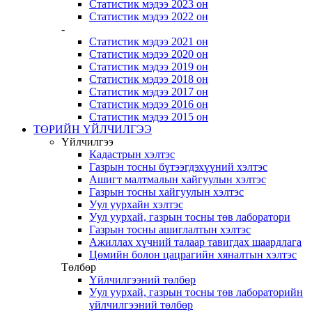
Статистик мэдээ 2023 он
Статистик мэдээ 2022 он
-
Статистик мэдээ 2021 он
Статистик мэдээ 2020 он
Статистик мэдээ 2019 он
Статистик мэдээ 2018 он
Статистик мэдээ 2017 он
Статистик мэдээ 2016 он
Статистик мэдээ 2015 он
ТӨРИЙН ҮЙЛЧИЛГЭЭ
Үйлчилгээ
Кадастрын хэлтэс
Газрын тосны бүтээгдэхүүний хэлтэс
Ашигт малтмалын хайгуулын хэлтэс
Газрын тосны хайгуулын хэлтэс
Уул уурхайн хэлтэс
Уул уурхай, газрын тосны төв лаборатори
Газрын тосны ашиглалтын хэлтэс
Ажиллах хүчний талаар тавигдах шаардлага
Цөмийн болон цацрагийн хяналтын хэлтэс
Төлбөр
Үйлчилгээний төлбөр
Уул уурхай, газрын тосны төв лабораторийн
үйлчилгээний төлбөр