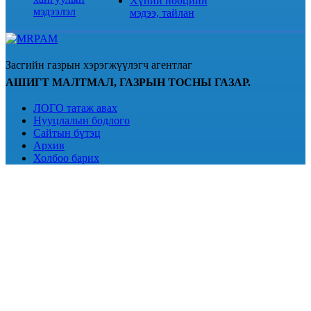
Хүний нөөцийн
мэдээлэл
мэдээ, тайлан
Засгийн газрын хэрэгжүүлэгч агентлаг
АШИГТ МАЛТМАЛ, ГАЗРЫН ТОСНЫ ГАЗАР.
ЛОГО татаж авах
Нууцлалын бодлого
Сайтын бүтэц
Архив
Холбоо барих