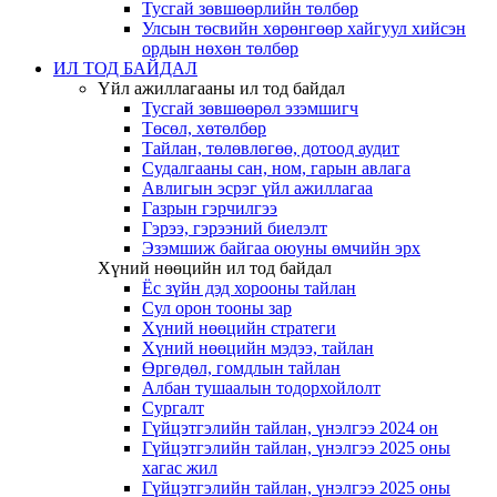
Тусгай зөвшөөрлийн төлбөр
Улсын төсвийн хөрөнгөөр хайгуул хийсэн
ордын нөхөн төлбөр
ИЛ ТОД БАЙДАЛ
Үйл ажиллагааны ил тод байдал
Тусгай зөвшөөрөл эзэмшигч
Төсөл, хөтөлбөр
Тайлан, төлөвлөгөө, дотоод аудит
Судалгааны сан, ном, гарын авлага
Авлигын эсрэг үйл ажиллагаа
Газрын гэрчилгээ
Гэрээ, гэрээний биелэлт
Эзэмшиж байгаа оюуны өмчийн эрх
Хүний нөөцийн ил тод байдал
Ёс зүйн дэд хорооны тайлан
Сул орон тооны зар
Хүний нөөцийн стратеги
Хүний нөөцийн мэдээ, тайлан
Өргөдөл, гомдлын тайлан
Албан тушаалын тодорхойлолт
Сургалт
Гүйцэтгэлийн тайлан, үнэлгээ 2024 он
Гүйцэтгэлийн тайлан, үнэлгээ 2025 оны
хагас жил
Гүйцэтгэлийн тайлан, үнэлгээ 2025 оны