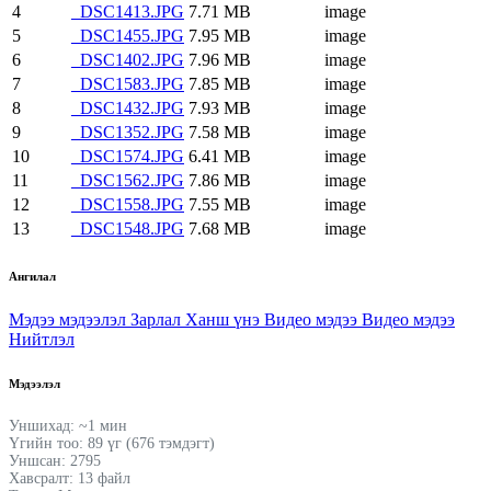
4
_DSC1413.JPG
7.71 MB
image
5
_DSC1455.JPG
7.95 MB
image
6
_DSC1402.JPG
7.96 MB
image
7
_DSC1583.JPG
7.85 MB
image
8
_DSC1432.JPG
7.93 MB
image
9
_DSC1352.JPG
7.58 MB
image
10
_DSC1574.JPG
6.41 MB
image
11
_DSC1562.JPG
7.86 MB
image
12
_DSC1558.JPG
7.55 MB
image
13
_DSC1548.JPG
7.68 MB
image
Ангилал
Мэдээ мэдээлэл
Зарлал
Ханш үнэ
Видео мэдээ
Видео мэдээ
Нийтлэл
Мэдээлэл
Уншихад: ~1 мин
Үгийн тоо: 89 үг (676 тэмдэгт)
Уншсан: 2795
Хавсралт: 13 файл