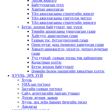
Эрхэм зорилго
Байгууллагын түүх
Хамтын ажиллагаа
Үйл ажиллагааны стратегийн зорилт
Үйл ажиллагааны тэргүүлэх чиглэл
Үйл ажиллагааны стратегийн зорилго
Бүтэц, зохион байгуулалт, чиг үүрэг
Төрийн захиргааны удирдлагын газар
Хайгуул, ашиглалтын газар
Газрын тос, бүтээгдэхүүний газар
Орон нутаг дахь төлөөлөл хариуцсан газар
Хяналт-шинжилгээ, үнэлгээ, дотоод аудитын
газар
Уул уурхай, газрын тосны төв лаборатори
Кадастрын хэлтэс
Бүтэц зохион байгуулалт
Цөмийн болон цацрагийн хяналтын хэлтэс
ХУУЛЬ, ЭРХ ЗҮЙ
Хууль
УИХ-ын тогтоол
Засгийн газрын тогтоол
Сайд, агентлагийн даргын тушаал
Дүрэм, журам, заавар
Хууль, эрх зүйн баримт бичгийн төсөл
Лавлагаа