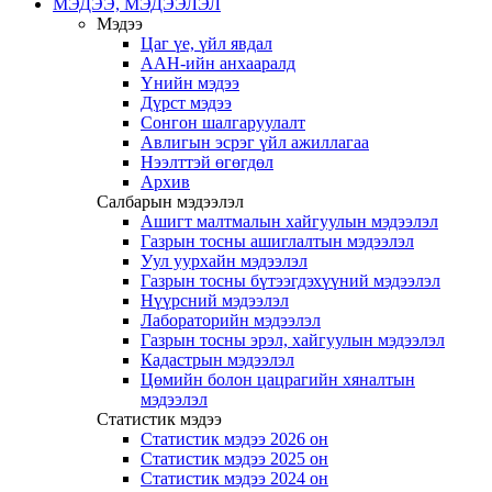
МЭДЭЭ, МЭДЭЭЛЭЛ
Мэдээ
Цаг үе, үйл явдал
ААН-ийн анхааралд
Үнийн мэдээ
Дүрст мэдээ
Сонгон шалгаруулалт
Авлигын эсрэг үйл ажиллагаа
Нээлттэй өгөгдөл
Архив
Салбарын мэдээлэл
Ашигт малтмалын хайгуулын мэдээлэл
Газрын тосны ашиглалтын мэдээлэл
Уул уурхайн мэдээлэл
Газрын тосны бүтээгдэхүүний мэдээлэл
Нүүрсний мэдээлэл
Лабораторийн мэдээлэл
Газрын тосны эрэл, хайгуулын мэдээлэл
Кадастрын мэдээлэл
Цөмийн болон цацрагийн хяналтын
мэдээлэл
Статистик мэдээ
Статистик мэдээ 2026 он
Статистик мэдээ 2025 он
Статистик мэдээ 2024 он