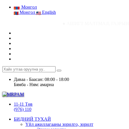
Монгол
Монгол
English
● АШИГТ МАЛТМАЛ, ГАЗРЫН ТОСНЫ ГАЗР
Даваа - Баасан: 08:00 - 18:00
Бямба - Ням: амарна
11-11 Төв
(976) 110
БИДНИЙ ТУХАЙ
Үйл ажиллагааны зорилго, зорилт