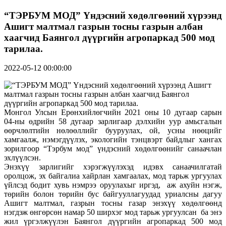
“ТЭРБУМ МОД” Үндэсний хөдөлгөөний хүрээнд
Ашигт малтмал газрын тосны газрын албан
хаагчид Баянгол дүүргийн агропаркад 500 мод
тарилаа.
2022-05-12 00:00:00
Монгол Улсын Ерөнхийлөгчийн 2021 оны 10 дугаар сарын
04-ны өдрийн 58 дугаар зарлигаар дэлхийн уур амьсгалын
өөрчлөлтийн нөлөөллийг бууруулах, ой, усны нөөцийг
хамгаалж, нэмэгдүүлэх, экологийн тэнцвэрт байдлыг хангах
зорилгоор “Тэрбум мод” үндэсний хөдөлгөөнийг санаачлан
эхлүүлсэн.
Энэхүү зарлигийг хэрэгжүүлэхэд идэвх санаачилгатай
оролцож, эх байгалиа хайрлан хамгаалах, мод тарьж ургуулах
үйлсэд бодит хувь нэмрээ оруулахыг иргэд, аж ахуйн нэгж,
төрийн болон төрийн бус байгууллагуудад уриалсны дагуу
Ашигт малтмал, газрын тосны газар энэхүү хөдөлгөөнд
нэгдэж өнгөрсөн намар 50 ширхэг мод тарьж ургуулсан ба энэ
жил үргэлжүүлэн Баянгол дүүргийн агропаркад 500 мод