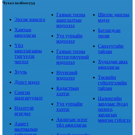
Чухал холбоосууд
Газрын тосны
Шилэн дансны
Эрхэм зорилго
ашиглалтын
мэдээ
мэдээлэл
Хамтын
Батлагдсан
ажиллагаа
Уул уурхайн
төсөв
мэдээлэл
Үйл
Санхүүгийн
ажиллагааны
Газрын тосны
тайлан
тэргүүлэх
бүтээгдэхүүний
чиглэл
Худалдан авах
мэдээлэл
ажиллагаа
Хууль
Нүүрсний
Төсвийн
мэдээлэл
Дүрст мэдээ
гүйцэтгэлийн
Кадастрын
тайлан
Сонгон
хэлтэс
шалгаруулалт
Цалингийн
Уул уурхайн
зардлаас бусад
Нээлттэй
хэлтэс
орлого,
өгөгдөл
зарлагын
Авлигын эсрэг
мөнгөн гүйлгээ
Ашигт
үйл ажиллагаа
малтмалын
хайгуулын