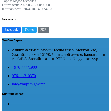
Төрөл: Мэдээ мэдээлэл
Нийтэлсэн: 2022-05-12 00:00:00
Шинэчилсэн: 2024-10-14 00:47:26
Хуваалцах
Facebook
Twitter
PDF
Холбоо барих
Ашигт малтмал, газрын тосны газар, Монгол Улс,
Улаанбаатар хот 15170, Чингэлтэй дүүрэг, Барилгачдын
талбай-3, Засгийн газрын XII байр, баруун жигүүр
+976 77771900
976-11-310370
info@mrpam.gov.mn
Биднийг дагах