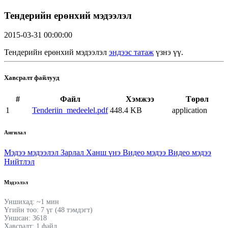
Тендерийн ерөнхий мэдээлэл
2015-03-31 00:00:00
Тендерийн ерөнхий мэдээлэл
эндээс татаж
үзнэ үү.
Хавсралт файлууд
#
Файл
Хэмжээ
Төрөл
1
Tenderiin_medeelel.pdf
448.4 KB
application
Ангилал
Мэдээ мэдээлэл
Зарлал
Ханш үнэ
Видео мэдээ
Видео мэдээ
Нийтлэл
Мэдээлэл
Уншихад: ~1 мин
Үгийн тоо: 7 үг (48 тэмдэгт)
Уншсан: 3618
Хавсралт: 1 файл