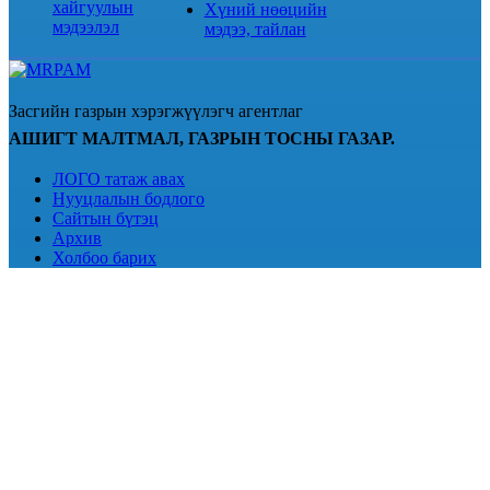
хайгуулын
Хүний нөөцийн
мэдээлэл
мэдээ, тайлан
Засгийн газрын хэрэгжүүлэгч агентлаг
АШИГТ МАЛТМАЛ, ГАЗРЫН ТОСНЫ ГАЗАР.
ЛОГО татаж авах
Нууцлалын бодлого
Сайтын бүтэц
Архив
Холбоо барих