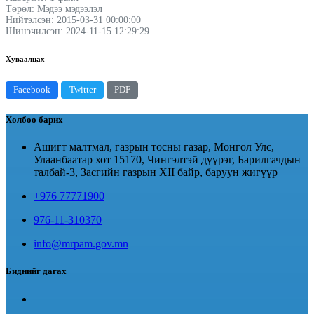
Төрөл: Мэдээ мэдээлэл
Нийтэлсэн: 2015-03-31 00:00:00
Шинэчилсэн: 2024-11-15 12:29:29
Хуваалцах
Facebook
Twitter
PDF
Холбоо барих
Ашигт малтмал, газрын тосны газар, Монгол Улс,
Улаанбаатар хот 15170, Чингэлтэй дүүрэг, Барилгачдын
талбай-3, Засгийн газрын XII байр, баруун жигүүр
+976 77771900
976-11-310370
info@mrpam.gov.mn
Биднийг дагах