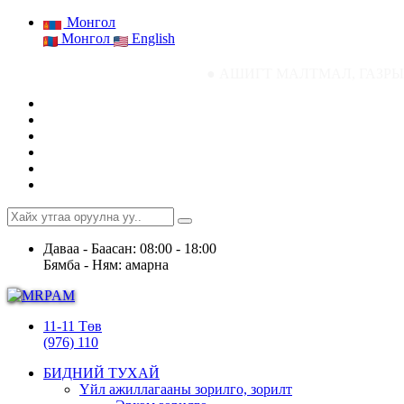
Монгол
Монгол
English
● АШИГТ МАЛТМАЛ, ГАЗРЫН ТОСНЫ ГА
Даваа - Баасан: 08:00 - 18:00
Бямба - Ням: амарна
11-11 Төв
(976) 110
БИДНИЙ ТУХАЙ
Үйл ажиллагааны зорилго, зорилт