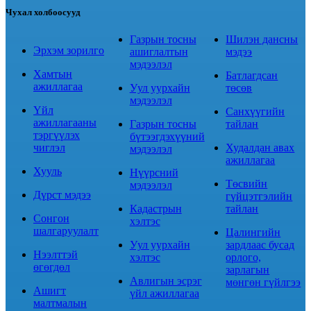
Чухал холбоосууд
Газрын тосны
Шилэн дансны
Эрхэм зорилго
ашиглалтын
мэдээ
мэдээлэл
Хамтын
Батлагдсан
ажиллагаа
Уул уурхайн
төсөв
мэдээлэл
Үйл
Санхүүгийн
ажиллагааны
Газрын тосны
тайлан
тэргүүлэх
бүтээгдэхүүний
чиглэл
Худалдан авах
мэдээлэл
ажиллагаа
Хууль
Нүүрсний
Төсвийн
мэдээлэл
Дүрст мэдээ
гүйцэтгэлийн
Кадастрын
тайлан
Сонгон
хэлтэс
шалгаруулалт
Цалингийн
Уул уурхайн
зардлаас бусад
Нээлттэй
хэлтэс
орлого,
өгөгдөл
зарлагын
Авлигын эсрэг
мөнгөн гүйлгээ
Ашигт
үйл ажиллагаа
малтмалын