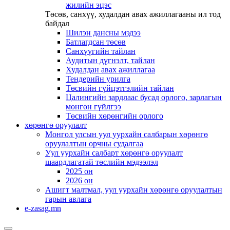
жилийн эцэс
Төсөв, санхүү, худалдан авах ажиллагааны ил тод
байдал
Шилэн дансны мэдээ
Батлагдсан төсөв
Санхүүгийн тайлан
Аудитын дүгнэлт, тайлан
Худалдан авах ажиллагаа
Тендерийн урилга
Төсвийн гүйцэтгэлийн тайлан
Цалингийн зардлаас бусад орлого, зарлагын
мөнгөн гүйлгээ
Төсвийн хөрөнгийн орлого
хөрөнгө оруулалт
Монгол улсын уул уурхайн салбарын хөрөнгө
оруулалтын орчны судалгаа
Уул уурхайн салбарт хөрөнгө оруулалт
шаардлагатай төслийн мэдээлэл
2025 он
2026 он
Ашигт малтмал, уул уурхайн хөрөнгө оруулалтын
гарын авлага
e-zasag.mn