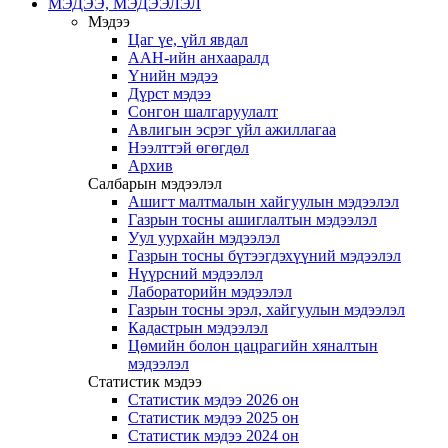
МЭДЭЭ, МЭДЭЭЛЭЛ
Мэдээ
Цаг үе, үйл явдал
ААН-ийн анхааралд
Үнийн мэдээ
Дүрст мэдээ
Сонгон шалгаруулалт
Авлигын эсрэг үйл ажиллагаа
Нээлттэй өгөгдөл
Архив
Салбарын мэдээлэл
Ашигт малтмалын хайгуулын мэдээлэл
Газрын тосны ашиглалтын мэдээлэл
Уул уурхайн мэдээлэл
Газрын тосны бүтээгдэхүүний мэдээлэл
Нүүрсний мэдээлэл
Лабораторийн мэдээлэл
Газрын тосны эрэл, хайгуулын мэдээлэл
Кадастрын мэдээлэл
Цөмийн болон цацрагийн хяналтын
мэдээлэл
Статистик мэдээ
Статистик мэдээ 2026 он
Статистик мэдээ 2025 он
Статистик мэдээ 2024 он