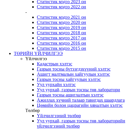
Статистик мэдээ 2023 он
Статистик мэдээ 2022 он
-
Статистик мэдээ 2021 он
Статистик мэдээ 2020 он
Статистик мэдээ 2019 он
Статистик мэдээ 2018 он
Статистик мэдээ 2017 он
Статистик мэдээ 2016 он
Статистик мэдээ 2015 он
ТӨРИЙН ҮЙЛЧИЛГЭЭ
Үйлчилгээ
Кадастрын хэлтэс
Газрын тосны бүтээгдэхүүний хэлтэс
Ашигт малтмалын хайгуулын хэлтэс
Газрын тосны хайгуулын хэлтэс
Уул уурхайн хэлтэс
Уул уурхай, газрын тосны төв лаборатори
Газрын тосны ашиглалтын хэлтэс
Ажиллах хүчний талаар тавигдах шаардлага
Цөмийн болон цацрагийн хяналтын хэлтэс
Төлбөр
Үйлчилгээний төлбөр
Уул уурхай, газрын тосны төв лабораторийн
үйлчилгээний төлбөр