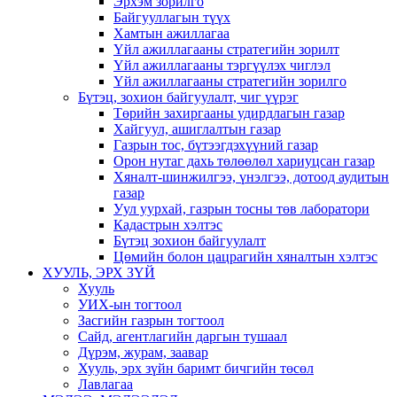
Эрхэм зорилго
Байгууллагын түүх
Хамтын ажиллагаа
Үйл ажиллагааны стратегийн зорилт
Үйл ажиллагааны тэргүүлэх чиглэл
Үйл ажиллагааны стратегийн зорилго
Бүтэц, зохион байгуулалт, чиг үүрэг
Төрийн захиргааны удирдлагын газар
Хайгуул, ашиглалтын газар
Газрын тос, бүтээгдэхүүний газар
Орон нутаг дахь төлөөлөл хариуцсан газар
Хяналт-шинжилгээ, үнэлгээ, дотоод аудитын
газар
Уул уурхай, газрын тосны төв лаборатори
Кадастрын хэлтэс
Бүтэц зохион байгуулалт
Цөмийн болон цацрагийн хяналтын хэлтэс
ХУУЛЬ, ЭРХ ЗҮЙ
Хууль
УИХ-ын тогтоол
Засгийн газрын тогтоол
Сайд, агентлагийн даргын тушаал
Дүрэм, журам, заавар
Хууль, эрх зүйн баримт бичгийн төсөл
Лавлагаа