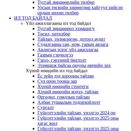
Тусгай зөвшөөрлийн төлбөр
Улсын төсвийн хөрөнгөөр хайгуул хийсэн
ордын нөхөн төлбөр
ИЛ ТОД БАЙДАЛ
Үйл ажиллагааны ил тод байдал
Тусгай зөвшөөрөл эзэмшигч
Төсөл, хөтөлбөр
Тайлан, төлөвлөгөө, дотоод аудит
Судалгааны сан, ном, гарын авлага
Авлигын эсрэг үйл ажиллагаа
Газрын гэрчилгээ
Гэрээ, гэрээний биелэлт
Эзэмшиж байгаа оюуны өмчийн эрх
Хүний нөөцийн ил тод байдал
Ёс зүйн дэд хорооны тайлан
Сул орон тооны зар
Хүний нөөцийн стратеги
Хүний нөөцийн мэдээ, тайлан
Өргөдөл, гомдлын тайлан
Албан тушаалын тодорхойлолт
Сургалт
Гүйцэтгэлийн тайлан, үнэлгээ 2024 он
Гүйцэтгэлийн тайлан, үнэлгээ 2025 оны
хагас жил
Гүйцэтгэлийн тайлан, үнэлгээ 2025 оны