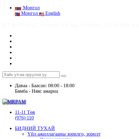
Монгол
Монгол
English
, ГАЗРЫН ТОСНЫ ГАЗРЫН СТАТИСТИК МЭДЭЭ ● Ашигт малтмалын ашиг
Даваа - Баасан: 08:00 - 18:00
Бямба - Ням: амарна
11-11 Төв
(976) 110
БИДНИЙ ТУХАЙ
Үйл ажиллагааны зорилго, зорилт