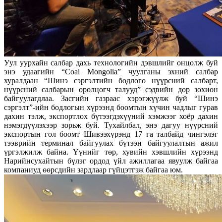
Уул уурхайн салбар дахь технологийн дэвшлийг онцолж буй
энэ удаагийн “Coal Mongolia” чуулганы эхний салбар
хуралдаан “Шинэ сэргэлтийн бодлого нүүрсний салбарт,
нүүрсний салбарын оролцогч талууд” сэдвийн дор зохион
байгуулагдлаа. Засгийн газраас хэрэгжүүлж буй “Шинэ
сэргэлт”-ийн бодлогын хүрээнд боомтын хүчин чадлыг гурав
дахин тэлж, экспортлох бүтээгдэхүүний хэмжээг хоёр дахин
нэмэгдүүлэхээр зорьж буй. Тухайлбал, энэ дагуу нүүрсний
экспортын гол боомт Шивээхүрэнд 17 га талбайд чингэлэг
тээврийн терминал байгуулах бүтээн байгуулалтын ажил
үргэлжилж байна. Үүнийг төр, хувийн хэвшлийн хүрээнд
Нарийнсухайтын бүлэг ордод үйл ажиллагаа явуулж байгаа
компаниуд өөрсдийн зардлаар гүйцэтгэж байгаа юм.