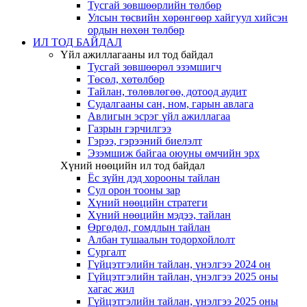
Тусгай зөвшөөрлийн төлбөр
Улсын төсвийн хөрөнгөөр хайгуул хийсэн
ордын нөхөн төлбөр
ИЛ ТОД БАЙДАЛ
Үйл ажиллагааны ил тод байдал
Тусгай зөвшөөрөл эзэмшигч
Төсөл, хөтөлбөр
Тайлан, төлөвлөгөө, дотоод аудит
Судалгааны сан, ном, гарын авлага
Авлигын эсрэг үйл ажиллагаа
Газрын гэрчилгээ
Гэрээ, гэрээний биелэлт
Эзэмшиж байгаа оюуны өмчийн эрх
Хүний нөөцийн ил тод байдал
Ёс зүйн дэд хорооны тайлан
Сул орон тооны зар
Хүний нөөцийн стратеги
Хүний нөөцийн мэдээ, тайлан
Өргөдөл, гомдлын тайлан
Албан тушаалын тодорхойлолт
Сургалт
Гүйцэтгэлийн тайлан, үнэлгээ 2024 он
Гүйцэтгэлийн тайлан, үнэлгээ 2025 оны
хагас жил
Гүйцэтгэлийн тайлан, үнэлгээ 2025 оны