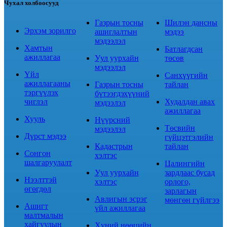
Чухал холбоосууд
Газрын тосны
Шилэн дансны
Эрхэм зорилго
ашиглалтын
мэдээ
мэдээлэл
Хамтын
Батлагдсан
ажиллагаа
Уул уурхайн
төсөв
мэдээлэл
Үйл
Санхүүгийн
ажиллагааны
Газрын тосны
тайлан
тэргүүлэх
бүтээгдэхүүний
чиглэл
Худалдан авах
мэдээлэл
ажиллагаа
Хууль
Нүүрсний
Төсвийн
мэдээлэл
Дүрст мэдээ
гүйцэтгэлийн
Кадастрын
тайлан
Сонгон
хэлтэс
шалгаруулалт
Цалингийн
Уул уурхайн
зардлаас бусад
Нээлттэй
хэлтэс
орлого,
өгөгдөл
зарлагын
Авлигын эсрэг
мөнгөн гүйлгээ
Ашигт
үйл ажиллагаа
малтмалын
хайгуулын
Хүний нөөцийн