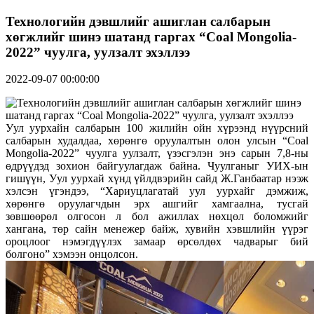
Технологийн дэвшлийг ашиглан салбарын
хөгжлийг шинэ шатанд гаргах “Coal Mongolia-
2022” чуулга, уулзалт эхэллээ
2022-09-07 00:00:00
Уул уурхайн салбарын 100 жилийн ойн хүрээнд нүүрсний
салбарын худалдаа, хөрөнгө оруулалтын олон улсын “Coal
Mongolia-2022” чуулга уулзалт, үзэсгэлэн энэ сарын 7,8-ны
өдрүүдэд зохион байгуулагдаж байна. Чуулганыг УИХ-ын
гишүүн, Уул уурхай хүнд үйлдвэрийн сайд Ж.Ганбаатар нээж
хэлсэн үгэндээ, “Хариуцлагатай уул уурхайг дэмжиж,
хөрөнгө оруулагчдын эрх ашгийг хамгаална, тусгай
зөвшөөрөл олгосон л бол ажиллах нөхцөл боломжийг
хангана, төр сайн менежер байж, хувийн хэвшлийн үүрэг
ороцлоог нэмэгдүүлэх замаар өрсөлдөх чадварыг бий
болгоно” хэмээн онцолсон.