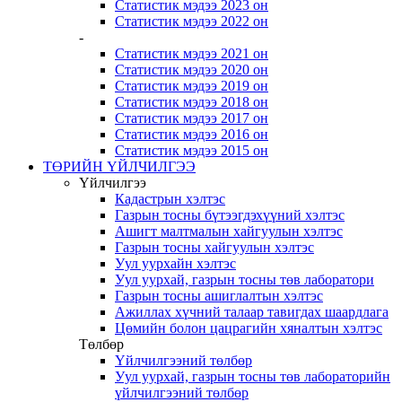
Статистик мэдээ 2023 он
Статистик мэдээ 2022 он
-
Статистик мэдээ 2021 он
Статистик мэдээ 2020 он
Статистик мэдээ 2019 он
Статистик мэдээ 2018 он
Статистик мэдээ 2017 он
Статистик мэдээ 2016 он
Статистик мэдээ 2015 он
ТӨРИЙН ҮЙЛЧИЛГЭЭ
Үйлчилгээ
Кадастрын хэлтэс
Газрын тосны бүтээгдэхүүний хэлтэс
Ашигт малтмалын хайгуулын хэлтэс
Газрын тосны хайгуулын хэлтэс
Уул уурхайн хэлтэс
Уул уурхай, газрын тосны төв лаборатори
Газрын тосны ашиглалтын хэлтэс
Ажиллах хүчний талаар тавигдах шаардлага
Цөмийн болон цацрагийн хяналтын хэлтэс
Төлбөр
Үйлчилгээний төлбөр
Уул уурхай, газрын тосны төв лабораторийн
үйлчилгээний төлбөр