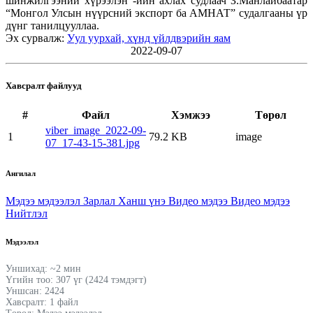
шинжилгээний хүрээлэн”-ийн ахлах судлаач З.Манлайбаатар
“Монгол Улсын нүүрсний экспорт ба АМНАТ” судалгааны үр
дүнг танилцууллаа.
Эх сурвалж:
Уул уурхай, хүнд үйлдвэрийн яам
2022-09-07
Хавсралт файлууд
#
Файл
Хэмжээ
Төрөл
viber_image_2022-09-
1
79.2 KB
image
07_17-43-15-381.jpg
Ангилал
Мэдээ мэдээлэл
Зарлал
Ханш үнэ
Видео мэдээ
Видео мэдээ
Нийтлэл
Мэдээлэл
Уншихад: ~2 мин
Үгийн тоо: 307 үг (2424 тэмдэгт)
Уншсан: 2424
Хавсралт: 1 файл