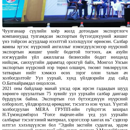
Чуулганаар сүүлийн хоёр жилд дотоодын экспортлогч
компаниудад тулгамдсан экспортын бүтээгдэхүүний жишиг
үнэ тойрсон асуудлаар нээлттэй хэлэлцүүлэг өрнөсөн. Салбар
яамны зүгээс нүүрсний ангиллыг нэмэгдүүлсэнээр нүүрсний
экспортын жишиг үнийг бодитой тогтоох, аж ахуйн
нэгжүүдийн үйл ажиллагаа бизнесийн бодит нөхцөлд
нийцэж, санхүүгийн дарамтад орохгүй байх, Монгол Улсын
экспортын нүүрсний нэр төрөл олширч, төсөвт төвлөрүүлэх
татварын нийт хэмжээ өсөх зэрэг олон талын ач
холбогдолтойг Уул уурхай, хүнд үйлдвэрийн дэд сайд
О.Батнайрамдал онцолсон.
2021 оны байдлаар манай улсад орж ирсэн гадаадын шууд
хөрөнгө оруулалтын 75 хувийг уул уурхайн салбар дангаар
бүрдүүлж байна. Экспортын гол бүтээгдэхүүн нүүрсний
олборлолт, үйлдвэрлэлд өрөмдлөг, тэсэлгээ нэн чухал. Үүнтэй
холбогдуулан MERA ГРУПП-ийн гүйцэтгэх захирал
Н.Түмэндэмбэрэл “Force majeure-ийн үед уул уурхайн
салбарыг тэсэлгээний материал, хэрэгслээр хангах нь” сэдвээр
илтгэл хэлэлцүүлсэн бол “Эдийн засгийн судалгаа, эрдэм