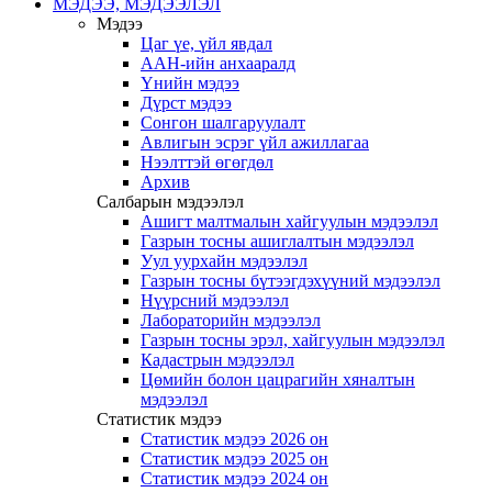
МЭДЭЭ, МЭДЭЭЛЭЛ
Мэдээ
Цаг үе, үйл явдал
ААН-ийн анхааралд
Үнийн мэдээ
Дүрст мэдээ
Сонгон шалгаруулалт
Авлигын эсрэг үйл ажиллагаа
Нээлттэй өгөгдөл
Архив
Салбарын мэдээлэл
Ашигт малтмалын хайгуулын мэдээлэл
Газрын тосны ашиглалтын мэдээлэл
Уул уурхайн мэдээлэл
Газрын тосны бүтээгдэхүүний мэдээлэл
Нүүрсний мэдээлэл
Лабораторийн мэдээлэл
Газрын тосны эрэл, хайгуулын мэдээлэл
Кадастрын мэдээлэл
Цөмийн болон цацрагийн хяналтын
мэдээлэл
Статистик мэдээ
Статистик мэдээ 2026 он
Статистик мэдээ 2025 он
Статистик мэдээ 2024 он