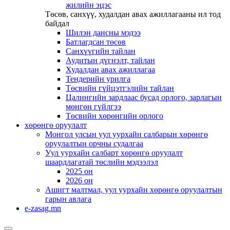
жилийн эцэс
Төсөв, санхүү, худалдан авах ажиллагааны ил тод
байдал
Шилэн дансны мэдээ
Батлагдсан төсөв
Санхүүгийн тайлан
Аудитын дүгнэлт, тайлан
Худалдан авах ажиллагаа
Тендерийн урилга
Төсвийн гүйцэтгэлийн тайлан
Цалингийн зардлаас бусад орлого, зарлагын
мөнгөн гүйлгээ
Төсвийн хөрөнгийн орлого
хөрөнгө оруулалт
Монгол улсын уул уурхайн салбарын хөрөнгө
оруулалтын орчны судалгаа
Уул уурхайн салбарт хөрөнгө оруулалт
шаардлагатай төслийн мэдээлэл
2025 он
2026 он
Ашигт малтмал, уул уурхайн хөрөнгө оруулалтын
гарын авлага
e-zasag.mn