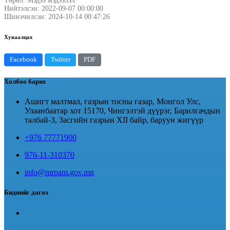
Төрөл: Мэдээ мэдээлэл
Нийтэлсэн: 2022-09-07 00:00:00
Шинэчилсэн: 2024-10-14 00:47:26
Хуваалцах
Facebook
Twitter
PDF
Холбоо барих
Ашигт малтмал, газрын тосны газар, Монгол Улс,
Улаанбаатар хот 15170, Чингэлтэй дүүрэг, Барилгачдын
талбай-3, Засгийн газрын XII байр, баруун жигүүр
+976 77771900
976-11-310370
info@mrpam.gov.mn
Биднийг дагах