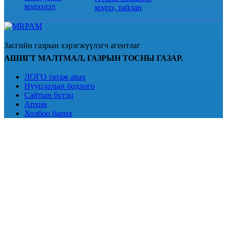
мэдээлэл
мэдээ, тайлан
Засгийн газрын хэрэгжүүлэгч агентлаг
АШИГТ МАЛТМАЛ, ГАЗРЫН ТОСНЫ ГАЗАР.
ЛОГО татаж авах
Нууцлалын бодлого
Сайтын бүтэц
Архив
Холбоо барих