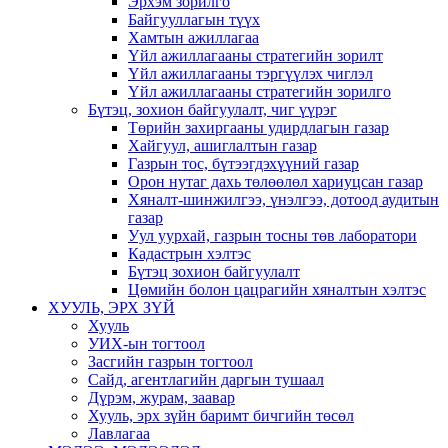
Эрхэм зорилго
Байгууллагын түүх
Хамтын ажиллагаа
Үйл ажиллагааны стратегийн зорилт
Үйл ажиллагааны тэргүүлэх чиглэл
Үйл ажиллагааны стратегийн зорилго
Бүтэц, зохион байгуулалт, чиг үүрэг
Төрийн захиргааны удирдлагын газар
Хайгуул, ашиглалтын газар
Газрын тос, бүтээгдэхүүний газар
Орон нутаг дахь төлөөлөл хариуцсан газар
Хяналт-шинжилгээ, үнэлгээ, дотоод аудитын
газар
Уул уурхай, газрын тосны төв лаборатори
Кадастрын хэлтэс
Бүтэц зохион байгуулалт
Цөмийн болон цацрагийн хяналтын хэлтэс
ХУУЛЬ, ЭРХ ЗҮЙ
Хууль
УИХ-ын тогтоол
Засгийн газрын тогтоол
Сайд, агентлагийн даргын тушаал
Дүрэм, журам, заавар
Хууль, эрх зүйн баримт бичгийн төсөл
Лавлагаа