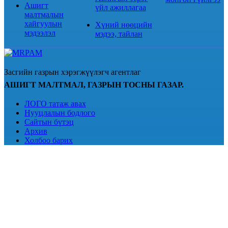
Ашигт
үйл ажиллагаа
малтмалын
хайгуулын
Хүний нөөцийн
мэдээлэл
мэдээ, тайлан
Засгийн газрын хэрэгжүүлэгч агентлаг
АШИГТ МАЛТМАЛ, ГАЗРЫН ТОСНЫ ГАЗАР.
ЛОГО татаж авах
Нууцлалын бодлого
Сайтын бүтэц
Архив
Холбоо барих