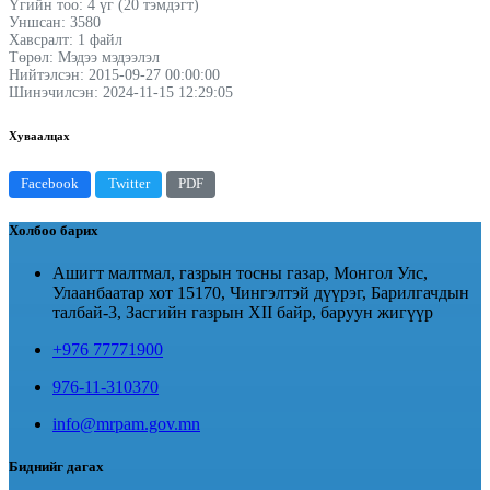
Үгийн тоо: 4 үг (20 тэмдэгт)
Уншсан: 3580
Хавсралт: 1 файл
Төрөл: Мэдээ мэдээлэл
Нийтэлсэн: 2015-09-27 00:00:00
Шинэчилсэн: 2024-11-15 12:29:05
Хуваалцах
Facebook
Twitter
PDF
Холбоо барих
Ашигт малтмал, газрын тосны газар, Монгол Улс,
Улаанбаатар хот 15170, Чингэлтэй дүүрэг, Барилгачдын
талбай-3, Засгийн газрын XII байр, баруун жигүүр
+976 77771900
976-11-310370
info@mrpam.gov.mn
Биднийг дагах