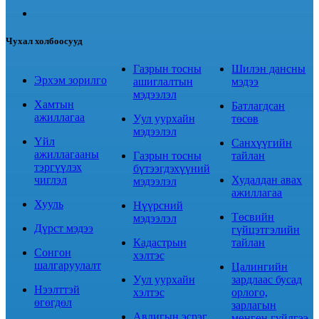
Чухал холбоосууд
Газрын тосны
Шилэн дансны
Эрхэм зорилго
ашиглалтын
мэдээ
мэдээлэл
Хамтын
Батлагдсан
ажиллагаа
Уул уурхайн
төсөв
мэдээлэл
Үйл
Санхүүгийн
ажиллагааны
Газрын тосны
тайлан
тэргүүлэх
бүтээгдэхүүний
чиглэл
Худалдан авах
мэдээлэл
ажиллагаа
Хууль
Нүүрсний
Төсвийн
мэдээлэл
Дүрст мэдээ
гүйцэтгэлийн
Кадастрын
тайлан
Сонгон
хэлтэс
шалгаруулалт
Цалингийн
Уул уурхайн
зардлаас бусад
Нээлттэй
хэлтэс
орлого,
өгөгдөл
зарлагын
Авлигын эсрэг
мөнгөн гүйлгээ