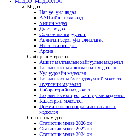
МЭДЭЭ, МЭДЭЭЛЭЛ
Мэдээ
Цаг үе, үйл явдал
ААН-ийн анхааралд
Үнийн мэдээ
Дүрст мэдээ
Сонгон шалгаруулалт
Авлигын эсрэг үйл ажиллагаа
Нээлттэй өгөгдөл
Архив
Салбарын мэдээлэл
Ашигт малтмалын хайгуулын мэдээлэл
Газрын тосны ашиглалтын мэдээлэл
Уул уурхайн мэдээлэл
Газрын тосны бүтээгдэхүүний мэдээлэл
Нүүрсний мэдээлэл
Лабораторийн мэдээлэл
Газрын тосны эрэл, хайгуулын мэдээлэл
Кадастрын мэдээлэл
Цөмийн болон цацрагийн хяналтын
мэдээлэл
Статистик мэдээ
Статистик мэдээ 2026 он
Статистик мэдээ 2025 он
Статистик мэдээ 2024 он