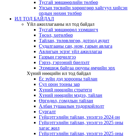
Тусгай зөвшөөрлийн төлбөр
Улсын төсвийн хөрөнгөөр хайгуул хийсэн
ордын нөхөн төлбөр
ИЛ ТОД БАЙДАЛ
Үйл ажиллагааны ил тод байдал
Тусгай зөвшөөрөл эзэмшигч
Төсөл, хөтөлбөр
Тайлан, төлөвлөгөө, дотоод аудит
Судалгааны сан, ном, гарын авлага
Авлигын эсрэг үйл ажиллагаа
Газрын гэрчилгээ
Гэрээ, гэрээний биелэлт
Эзэмшиж байгаа оюуны өмчийн эрх
Хүний нөөцийн ил тод байдал
Ёс зүйн дэд хорооны тайлан
Сул орон тооны зар
Хүний нөөцийн стратеги
Хүний нөөцийн мэдээ, тайлан
Өргөдөл, гомдлын тайлан
Албан тушаалын тодорхойлолт
Сургалт
Гүйцэтгэлийн тайлан, үнэлгээ 2024 он
Гүйцэтгэлийн тайлан, үнэлгээ 2025 оны
хагас жил
Гүйцэтгэлийн тайлан, үнэлгээ 2025 оны