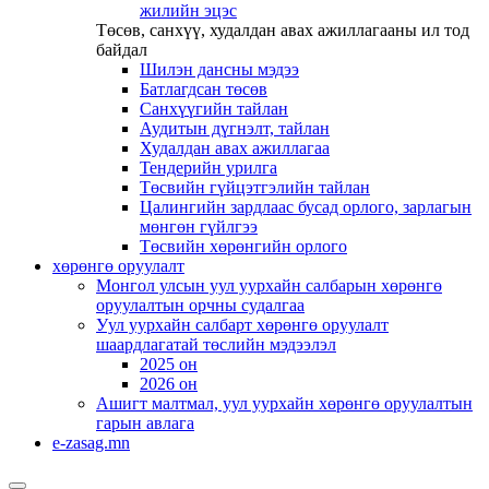
жилийн эцэс
Төсөв, санхүү, худалдан авах ажиллагааны ил тод
байдал
Шилэн дансны мэдээ
Батлагдсан төсөв
Санхүүгийн тайлан
Аудитын дүгнэлт, тайлан
Худалдан авах ажиллагаа
Тендерийн урилга
Төсвийн гүйцэтгэлийн тайлан
Цалингийн зардлаас бусад орлого, зарлагын
мөнгөн гүйлгээ
Төсвийн хөрөнгийн орлого
хөрөнгө оруулалт
Монгол улсын уул уурхайн салбарын хөрөнгө
оруулалтын орчны судалгаа
Уул уурхайн салбарт хөрөнгө оруулалт
шаардлагатай төслийн мэдээлэл
2025 он
2026 он
Ашигт малтмал, уул уурхайн хөрөнгө оруулалтын
гарын авлага
e-zasag.mn