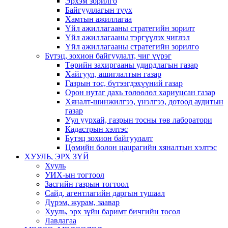
Эрхэм зорилго
Байгууллагын түүх
Хамтын ажиллагаа
Үйл ажиллагааны стратегийн зорилт
Үйл ажиллагааны тэргүүлэх чиглэл
Үйл ажиллагааны стратегийн зорилго
Бүтэц, зохион байгуулалт, чиг үүрэг
Төрийн захиргааны удирдлагын газар
Хайгуул, ашиглалтын газар
Газрын тос, бүтээгдэхүүний газар
Орон нутаг дахь төлөөлөл хариуцсан газар
Хяналт-шинжилгээ, үнэлгээ, дотоод аудитын
газар
Уул уурхай, газрын тосны төв лаборатори
Кадастрын хэлтэс
Бүтэц зохион байгуулалт
Цөмийн болон цацрагийн хяналтын хэлтэс
ХУУЛЬ, ЭРХ ЗҮЙ
Хууль
УИХ-ын тогтоол
Засгийн газрын тогтоол
Сайд, агентлагийн даргын тушаал
Дүрэм, журам, заавар
Хууль, эрх зүйн баримт бичгийн төсөл
Лавлагаа