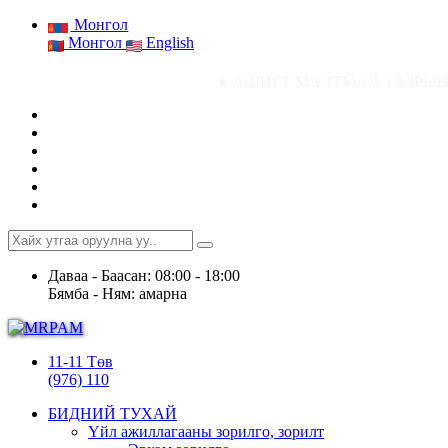
Монгол
Монгол
English
● АШИГТ МАЛТМАЛ, ГАЗРЫН ТОСНЫ ГАЗР
Даваа - Баасан: 08:00 - 18:00
Бямба - Ням: амарна
11-11 Төв
(976) 110
БИДНИЙ ТУХАЙ
Үйл ажиллагааны зорилго, зорилт