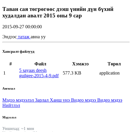
Таван сая төгрөгөөс дээш үнийн дүн бүхий
худалдан авалт 2015 оны 9 сар
2015-09-27 00:00:00
Эндээс
татаж
авна уу
Хавсралт файлууд
#
Файл
Хэмжээ
Төрөл
5 sayaas deesh
1
577.3 KB
application
guilgee-2015-4-9.pdf
Ангилал
Мэдээ мэдээлэл
Зарлал
Ханш үнэ
Видео мэдээ
Видео мэдээ
Нийтлэл
Мэдээлэл
Уншихад: ~1 мин