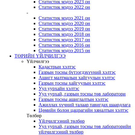
Статистик мэдээ 2023 он
Статистик мэдээ 2022 он
-
Статистик мэдээ 2021 он
Статистик мэдээ 2020 он
Статистик мэдээ 2019 он
Статистик мэдээ 2018 он
Статистик мэдээ 2017 он
Статистик мэдээ 2016 он
Статистик мэдээ 2015 он
ТӨРИЙН ҮЙЛЧИЛГЭЭ
Үйлчилгээ
Кадастрын хэлтэс
Газрын тосны бүтээгдэхүүний хэлтэс
Ашигт малтмалын хайгуулын хэлтэс
Газрын тосны хайгуулын хэлтэс
Уул уурхайн хэлтэс
Уул уурхай, газрын тосны төв лаборатори
Газрын тосны ашиглалтын хэлтэс
Ажиллах хүчний талаар тавигдах шаардлага
Цөмийн болон цацрагийн хяналтын хэлтэс
Төлбөр
Үйлчилгээний төлбөр
Уул уурхай, газрын тосны төв лабораторийн
үйлчилгээний төлбөр