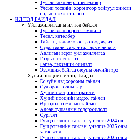
Тусгай зөвшөөрлийн төлбөр
Улсын төсвийн хөрөнгөөр хайгуул хийсэн
ордын нөхөн төлбөр
ИЛ ТОД БАЙДАЛ
Үйл ажиллагааны ил тод байдал
Тусгай зөвшөөрөл эзэмшигч
Төсөл, хөтөлбөр
Тайлан, төлөвлөгөө, дотоод аудит
Судалгааны сан, ном, гарын авлага
Авлигын эсрэг үйл ажиллагаа
Газрын гэрчилгээ
Гэрээ, гэрээний биелэлт
Эзэмшиж байгаа оюуны өмчийн эрх
Хүний нөөцийн ил тод байдал
Ёс зүйн дэд хорооны тайлан
Сул орон тооны зар
Хүний нөөцийн стратеги
Хүний нөөцийн мэдээ, тайлан
Өргөдөл, гомдлын тайлан
Албан тушаалын тодорхойлолт
Сургалт
Гүйцэтгэлийн тайлан, үнэлгээ 2024 он
Гүйцэтгэлийн тайлан, үнэлгээ 2025 оны
хагас жил
Гүйцэтгэлийн тайлан, үнэлгээ 2025 оны