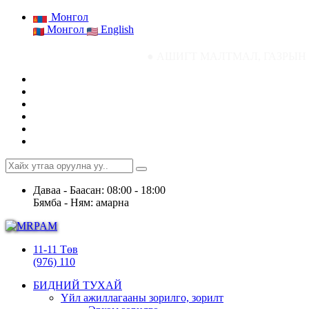
Монгол
Монгол
English
● АШИГТ МАЛТМАЛ, ГАЗРЫН ТОСНЫ ГАЗР
Даваа - Баасан: 08:00 - 18:00
Бямба - Ням: амарна
11-11 Төв
(976) 110
БИДНИЙ ТУХАЙ
Үйл ажиллагааны зорилго, зорилт