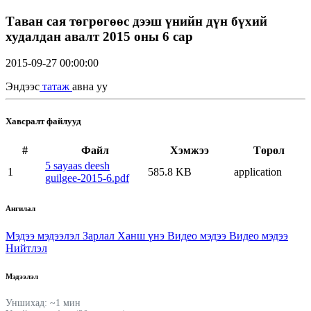
Таван сая төгрөгөөс дээш үнийн дүн бүхий
худалдан авалт 2015 оны 6 сар
2015-09-27 00:00:00
Эндээс
татаж
авна уу
Хавсралт файлууд
#
Файл
Хэмжээ
Төрөл
5 sayaas deesh
1
585.8 KB
application
guilgee-2015-6.pdf
Ангилал
Мэдээ мэдээлэл
Зарлал
Ханш үнэ
Видео мэдээ
Видео мэдээ
Нийтлэл
Мэдээлэл
Уншихад: ~1 мин