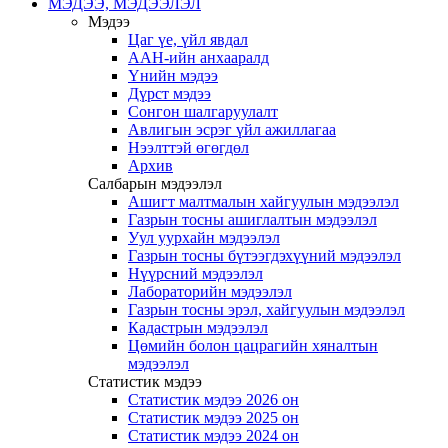
МЭДЭЭ, МЭДЭЭЛЭЛ
Мэдээ
Цаг үе, үйл явдал
ААН-ийн анхааралд
Үнийн мэдээ
Дүрст мэдээ
Сонгон шалгаруулалт
Авлигын эсрэг үйл ажиллагаа
Нээлттэй өгөгдөл
Архив
Салбарын мэдээлэл
Ашигт малтмалын хайгуулын мэдээлэл
Газрын тосны ашиглалтын мэдээлэл
Уул уурхайн мэдээлэл
Газрын тосны бүтээгдэхүүний мэдээлэл
Нүүрсний мэдээлэл
Лабораторийн мэдээлэл
Газрын тосны эрэл, хайгуулын мэдээлэл
Кадастрын мэдээлэл
Цөмийн болон цацрагийн хяналтын
мэдээлэл
Статистик мэдээ
Статистик мэдээ 2026 он
Статистик мэдээ 2025 он
Статистик мэдээ 2024 он