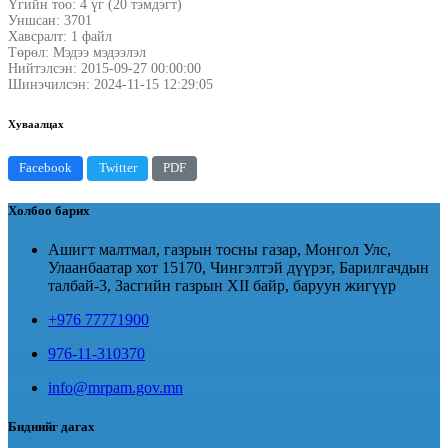
Үгийн тоо: 4 үг (20 тэмдэгт)
Уншсан: 3701
Хавсралт: 1 файл
Төрөл: Мэдээ мэдээлэл
Нийтэлсэн: 2015-09-27 00:00:00
Шинэчилсэн: 2024-11-15 12:29:05
Хуваалцах
Facebook
Twitter
PDF
Холбоо барих
Ашигт малтмал, газрын тосны газар, Монгол Улс,
Улаанбаатар хот 15170, Чингэлтэй дүүрэг, Барилгачдын
талбай-3, Засгийн газрын XII байр, баруун жигүүр
+976 77771900
976-11-310370
info@mrpam.gov.mn
Биднийг дагах