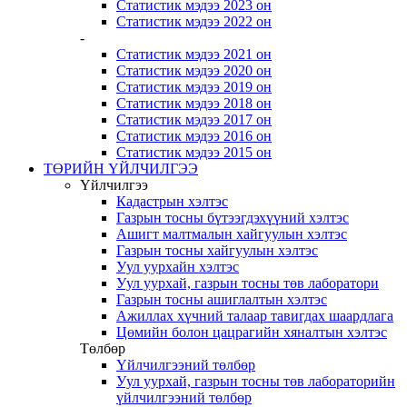
Статистик мэдээ 2023 он
Статистик мэдээ 2022 он
-
Статистик мэдээ 2021 он
Статистик мэдээ 2020 он
Статистик мэдээ 2019 он
Статистик мэдээ 2018 он
Статистик мэдээ 2017 он
Статистик мэдээ 2016 он
Статистик мэдээ 2015 он
ТӨРИЙН ҮЙЛЧИЛГЭЭ
Үйлчилгээ
Кадастрын хэлтэс
Газрын тосны бүтээгдэхүүний хэлтэс
Ашигт малтмалын хайгуулын хэлтэс
Газрын тосны хайгуулын хэлтэс
Уул уурхайн хэлтэс
Уул уурхай, газрын тосны төв лаборатори
Газрын тосны ашиглалтын хэлтэс
Ажиллах хүчний талаар тавигдах шаардлага
Цөмийн болон цацрагийн хяналтын хэлтэс
Төлбөр
Үйлчилгээний төлбөр
Уул уурхай, газрын тосны төв лабораторийн
үйлчилгээний төлбөр