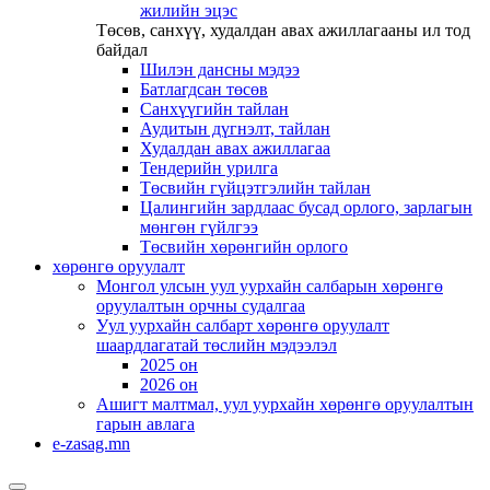
жилийн эцэс
Төсөв, санхүү, худалдан авах ажиллагааны ил тод
байдал
Шилэн дансны мэдээ
Батлагдсан төсөв
Санхүүгийн тайлан
Аудитын дүгнэлт, тайлан
Худалдан авах ажиллагаа
Тендерийн урилга
Төсвийн гүйцэтгэлийн тайлан
Цалингийн зардлаас бусад орлого, зарлагын
мөнгөн гүйлгээ
Төсвийн хөрөнгийн орлого
хөрөнгө оруулалт
Монгол улсын уул уурхайн салбарын хөрөнгө
оруулалтын орчны судалгаа
Уул уурхайн салбарт хөрөнгө оруулалт
шаардлагатай төслийн мэдээлэл
2025 он
2026 он
Ашигт малтмал, уул уурхайн хөрөнгө оруулалтын
гарын авлага
e-zasag.mn