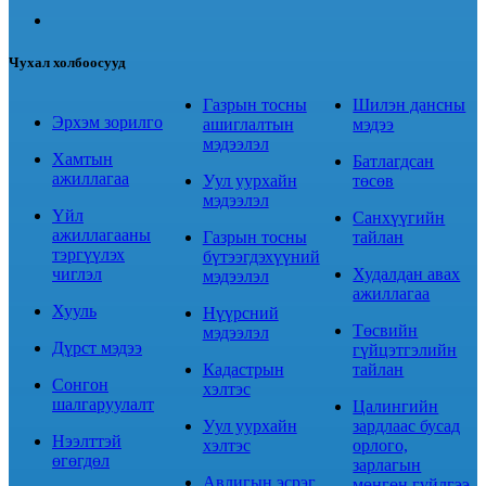
Чухал холбоосууд
Газрын тосны
Шилэн дансны
Эрхэм зорилго
ашиглалтын
мэдээ
мэдээлэл
Хамтын
Батлагдсан
ажиллагаа
Уул уурхайн
төсөв
мэдээлэл
Үйл
Санхүүгийн
ажиллагааны
Газрын тосны
тайлан
тэргүүлэх
бүтээгдэхүүний
чиглэл
Худалдан авах
мэдээлэл
ажиллагаа
Хууль
Нүүрсний
Төсвийн
мэдээлэл
Дүрст мэдээ
гүйцэтгэлийн
Кадастрын
тайлан
Сонгон
хэлтэс
шалгаруулалт
Цалингийн
Уул уурхайн
зардлаас бусад
Нээлттэй
хэлтэс
орлого,
өгөгдөл
зарлагын
Авлигын эсрэг
мөнгөн гүйлгээ