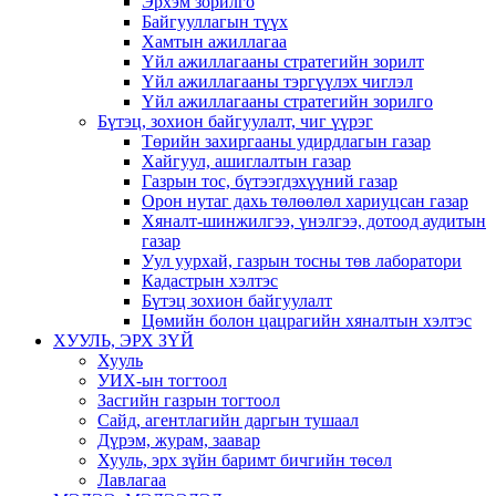
Эрхэм зорилго
Байгууллагын түүх
Хамтын ажиллагаа
Үйл ажиллагааны стратегийн зорилт
Үйл ажиллагааны тэргүүлэх чиглэл
Үйл ажиллагааны стратегийн зорилго
Бүтэц, зохион байгуулалт, чиг үүрэг
Төрийн захиргааны удирдлагын газар
Хайгуул, ашиглалтын газар
Газрын тос, бүтээгдэхүүний газар
Орон нутаг дахь төлөөлөл хариуцсан газар
Хяналт-шинжилгээ, үнэлгээ, дотоод аудитын
газар
Уул уурхай, газрын тосны төв лаборатори
Кадастрын хэлтэс
Бүтэц зохион байгуулалт
Цөмийн болон цацрагийн хяналтын хэлтэс
ХУУЛЬ, ЭРХ ЗҮЙ
Хууль
УИХ-ын тогтоол
Засгийн газрын тогтоол
Сайд, агентлагийн даргын тушаал
Дүрэм, журам, заавар
Хууль, эрх зүйн баримт бичгийн төсөл
Лавлагаа