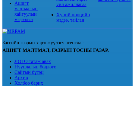
Ашигт
үйл ажиллагаа
малтмалын
хайгуулын
Хүний нөөцийн
мэдээлэл
мэдээ, тайлан
Засгийн газрын хэрэгжүүлэгч агентлаг
АШИГТ МАЛТМАЛ, ГАЗРЫН ТОСНЫ ГАЗАР.
ЛОГО татаж авах
Нууцлалын бодлого
Сайтын бүтэц
Архив
Холбоо барих