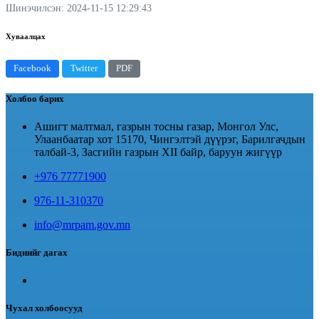
Шинэчилсэн: 2024-11-15 12:29:43
Хуваалцах
Facebook
Twitter
PDF
Холбоо барих
Ашигт малтмал, газрын тосны газар, Монгол Улс,
Улаанбаатар хот 15170, Чингэлтэй дүүрэг, Барилгачдын
талбай-3, Засгийн газрын XII байр, баруун жигүүр
+976 77771900
976-11-310370
info@mrpam.gov.mn
Биднийг дагах
Чухал холбоосууд