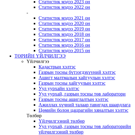
Статистик мэдээ 2023 он
Статистик мэдээ 2022 он
-
Статистик мэдээ 2021 он
Статистик мэдээ 2020 он
Статистик мэдээ 2019 он
Статистик мэдээ 2018 он
Статистик мэдээ 2017 он
Статистик мэдээ 2016 он
Статистик мэдээ 2015 он
ТӨРИЙН ҮЙЛЧИЛГЭЭ
Үйлчилгээ
Кадастрын хэлтэс
Газрын тосны бүтээгдэхүүний хэлтэс
Ашигт малтмалын хайгуулын хэлтэс
Газрын тосны хайгуулын хэлтэс
Уул уурхайн хэлтэс
Уул уурхай, газрын тосны төв лаборатори
Газрын тосны ашиглалтын хэлтэс
Ажиллах хүчний талаар тавигдах шаардлага
Цөмийн болон цацрагийн хяналтын хэлтэс
Төлбөр
Үйлчилгээний төлбөр
Уул уурхай, газрын тосны төв лабораторийн
үйлчилгээний төлбөр