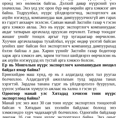
оронд энэ нөлөөлж байгаа. Дэлхий даяар нүүрсний үнэ
уначихлаа. Энэ үед улс орон бүр өөр өөрийн арга хэмжээг авч
байна. Тодруулбал, нүүрс үйлдвэрлэгчид, экспортлогч аж
ахуйн нэгжүүд, компаниудаа яаж дампууруулчихгүй авч гарах
вэ гэдэгт анхаарч эхэлсэн. Саяхан манай Засгийн газар ч гэсэн
арга хэмжээ авлаа. Энэ нь нүүрс экспортлогч компаниудаас
авдаг татварын аргачлалд оруулсан еерчлөлт. Татвар тооцдог
жишиг үнийг тооцох аргыг түр хугацаагаар өөрчилсөн.
Хуучин аргачлалаараа тухайлбал, нүүрс өндөр үнэтэй байсан
үеийнх шиг байсан бол экспортлогч компаниуд дампуурахад
бэлэн байлаа л даа. Харин үүнийг Засгийн газар бодитоор
харж арга хэмжээ авч, зарим тогтоол шийдвэрээ өөрчилсөн нь
аж ахуйн нэгжүүдэд их тустай арга хэмжээ болсон.
Ер нь Монголын нүүрс экспортлогч компаниудын нөхцөл
байдал ямар байна?
Ерөнхийдөө маш хүнд, ер нь л алдагдалд орох тал руугаа
болчихлоо. Алдагдалгүй ажиллахын тулд зардлаа танах
хэрэгтэй. Зардлаа танана гэдэг нь үйлдвэрлэлээ бууруулах,
үүнээс улбаалж хүмүүсээ ажлаас нь хална л гэсэн үг.
Одоогоор манай улс Хятадад хэчнээн тонн нүүрс
экспортлоод байна?
Манай улс энэ жил 30 сая тонн нүүрс экспортлох тооцоотой
байсан ч Хятадын зах зээлийн байдлаас болоод энэ
хэмжээндээ хүрч чадахааргүй болчихлоо. Одоогийн байдлаар
дөнгөж 16 сая тонн нүүрс экспортлоод байна. Энэ оныг