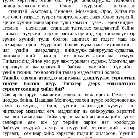
түлэх хэрэггэй. Япон бол нүүрс боловсруулах технологи
өндөр хегжсөн орон. Олон нүүрсний цахилгаан
станцтай. Австрали, Индонез, Мозамбик, Орос, Хятад гэх
мэт олон газраас нүүрс импортолж хэрэглэдэг. Одоо нүүрсийг
эрчим хүчний найдвартай түлш хэмээн үзэж, ерөнхийдөө
атомын цахилгаан станцаас татгалзах хандлагатай байна.
Тиймээс нүүрсийг хэрхэн байгаль орчинд хор хөнөөлгүйгээр
эрчим хүчний түлш болгон ашиглах вэ гэдэгт маш их
анхаардаг орон. Нүүрсний боловсруулалтын технологийг
цаг үеийн шаардлагад нийцүүлж сайжруулах судалгаа,
шинжилгээний ажилд их анхаарч ажилладаг хүмүүс.
Тиймээс бид Япон улс руу явж туршлага судалж, Монголд авч
хэрэгжүүлэх шаардлагатай байгаа хамгийн сүүлийн
үеийн техник, технологийн талаар мэдээлэлтэй боллоо.
Танайх саяхан дэргэдээ мэргэжил дээшлүүлэх сургалтын
төвтэй болсон шүү. Тэгэхээр дээрх мэдээллээрээ
сургалт
семинар хийнэ биз?
Сая арав гаруй компаний төлөөлөл явж ирсэн. Гэхдээ энэ
цөөдөж байна. Цаашдаа Монголд зөвхөн нүүрс олборлодог аж
ахуй нэгжүүдэд ч биш, түүнийг хэрэглэдэг хүмүүст энэ
чиглэлээр мэдээлэл өгч, мэдлэгийг нь сайжруулах хэрэгтэй
юм шиг санагдлаа. Тийм учраас манай ассиоциацийн зүгээс
салбарын яам юм уу төрийн зарим нэг холбогдох
байгууллагуудтай хамтраад нүүрсний хэрэглээний талаар
сургалт, семинар хийх хэрэгтэй гэдгийг ойлгосон. Үүнийг