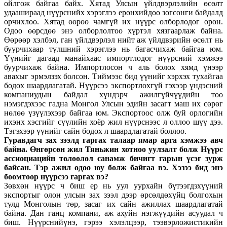
ойлгож байгаа байх. Хятад Улсын үйлдвэрлэлийн өсөлт
удаашираад нүүрснийх хэрэглээ ерөнхийдөө зогсонги байдалд
орчихлоо. Хятад өөрөө чамгүй их нүүрс олборлодог орон.
Одоо өөрсдөө энэ олборлолтоо хүртэл хязгаарлаж байна.
Өөрөөр хэлбэл, ган үйлдвэрлэл нийт аж үйлдвэрийн өсөлт нь
буурчихаар түлшний хэрэглээ нь багасчихаж байгаа юм.
Үүнийг дагаад манайхаас импортлодог нүүрсний хэмжээ
буурчихаж байна. Импортлосон ч аль болох хямд үнээр
авахыг эрмэлзэх болсон. Тиймээс бид үүнийг хэрхэх тухайгаа
бодох шаардлагатай. Нүүрсээ экспортлохгүй гэхээр үндэсний
компаниудын байдал хүндэрч ажилгүйчүүдийн тоо
нэмэгдэхээс гадна Монгол Улсын эдийн засагт маш их сөрөг
нөлөө үзүүлэхээр байгаа юм. Экспортоос олж буй орлогийн
ихэнх хэсгийг сүүлийн хоёр жил нүүрснээс л оллоо шүү дээ.
Тэгэхээр үүнийг сайн бодох л шаардлагатай боллоо.
Гуравдагч зах зээлд гаргах талаар ямар арга хэмжээ авч
байна. Өнгөрсөн жил Тяньжин хотноо уулзалт болж Нүүрс
ассиоциацийн төлөөлөл санамж бичигт гарын үсэг зурж
байсан. Тэр ажил одоо юу болж байгаа вэ. Хэзээ бид энэ
боомтоор нүүрсээ гаргах вэ?
Зөвхөн нүүрс ч биш ер нь уул уурхайн бүтээгдэхүүний
экспортыг олон улсын зах зээл дээр өрсөлдөхүйц болгохын
тулд Монголын төр, засаг их сайн ажиллах шаардлагатай
байна. Дан ганц компани, аж ахуйн нэгжүүдийн асуудал ч
биш. Нүүрснийүнэ, гэрээ хэлэлцээр, тээвэрложистикийн