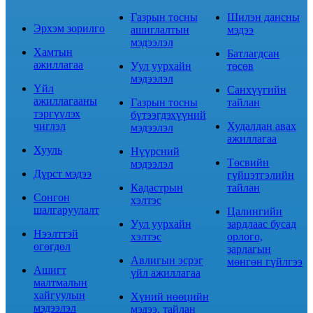
Газрын тосны
Шилэн дансны
Эрхэм зорилго
ашиглалтын
мэдээ
мэдээлэл
Хамтын
Батлагдсан
ажиллагаа
Уул уурхайн
төсөв
мэдээлэл
Үйл
Санхүүгийн
ажиллагааны
Газрын тосны
тайлан
тэргүүлэх
бүтээгдэхүүний
чиглэл
Худалдан авах
мэдээлэл
ажиллагаа
Хууль
Нүүрсний
Төсвийн
мэдээлэл
Дүрст мэдээ
гүйцэтгэлийн
Кадастрын
тайлан
Сонгон
хэлтэс
шалгаруулалт
Цалингийн
Уул уурхайн
зардлаас бусад
Нээлттэй
хэлтэс
орлого,
өгөгдөл
зарлагын
Авлигын эсрэг
мөнгөн гүйлгээ
Ашигт
үйл ажиллагаа
малтмалын
хайгуулын
Хүний нөөцийн
мэдээлэл
мэдээ, тайлан