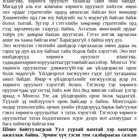
Ялангуяа, хөрөнгө оруулалт талаасаа сайн биш байдаг.
Магадгүй аль нэг компани хөрөнгө оруулалт хийхээс өмнө
энэ ордыг стратегийн ордод авчихсан байсан бол өнөөдөр
Хөшөөтийн орд гэж юу байдгийг нь ч мэдэхгүй байсан байж
болох талтай. Зүгээр л сэтгэлийн хөөрлөөр стратегийн орд
гээд зарлачихсан газрууд байна. Асгатын мөнгөний ордыг
тойрч улс даяараа баахан шуугисан. Гэтэл ингэж зарласны
ашиг нь хаана байгаа юм? Харагдахгүй л байна шүү дээ.
Энэ мэтчилэн гэнэтийн шийдвэр гаргахаасаа өмнө дараа нь
гарах үр дүн нь юу байхыг сайн бодож байх хэрэгтэй. Энэ мэт
шийдвэрүүд хөрөнгө оруулалт ялангуяа,
гадаадынхөрөнгөоруулалтыгүргээжбайгаахэлбэр. Монгол Улс
хөрөнгө оруулалтыг дэмжихгүйгээр аж үйлдвэржсэн орон
болж чадахгүй. Үйлдвэрлэл хөгжүүлнэ гэдэг урт хугацааны
ажил байдаг. Ямар ч үйлдвэрлэлийг хөгжүүлэхэд асар их
хөрөнгө оруулалт хэрэгтэй болно. Тэгэхээр тэр хөрөнгө
оруулагчдаа үргээгээд байх юм бол бид мянган сайхан үлгэр
яриад ч Монгол Улс аж үйлдвэрийн орон болж чадахгүй.
Түүхий эд нийлүүлэгч орон байсаар л байна. Монголдоо
өндөр технологийн, орчин үеийн үйлдвэрүүд барьж байгуулья
гэвэл хөрөнгө оруулалтыг л татах хэрэгтэй. Тэгэхээр хөрөнгө
оруулалтыг татах бодлогынхоо эсрэг дээрх мэт алхмуудыг л
бага хиймээр байгаа юм.
Шинэ байгуулагдсан Уул уурхай яамтай хэр хамтарч
ажиллаж байна. Эрчим хүч гэсэн том салбараасаа салсан