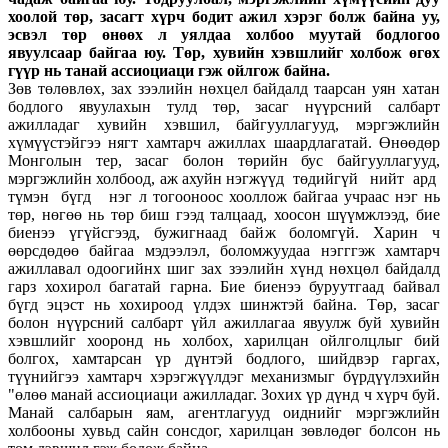
хоолой төр, засагт хүрч бодит ажил хэрэг болж байна уу,
эсвэл төр өнөөх л уялдаа холбоо муутай бодлогоо
явуулсаар байгаа юу. Төр, хувийн хэвшлийг холбож өгөх
гүүр нь танай ассиоциаци гэж ойлгож байна.
Зөв төлөвлөх, зах зээлийн нөхцел байдалд таарсан уян хатан
бодлого явуулахын тулд төр, засаг нүүрсний салбарт
ажилладаг хувийн хэвшил, байгууллагууд, мэргэжлийн
хүмүүстэйгээ нягт хамтарч ажиллах шаардлагатай. Өнөөдөр
Монголын тер, засаг болон төрийн бус байгууллагууд,
мэргэжлийн холбоод, аж ахуйн нэгжүүд төдийгүй нийт ард
түмэн бүгд нэг л тогооноос хооллож байгаа учраас нэг нь
төр, нөгөө нь төр биш гээд талцаад, хоосон шүүмжлээд, бие
биенээ үгүйсгээд, бужигнаад байж боломгүй. Харин ч
өөрсдөдөө байгаа мэдээлэл, боломжуудаа нэгггэж хамтарч
ажиллавал одоогийнх шиг зах зээлийн хүнд нөхцөл байдалд
гарз хохирол багатай гарна. Бие биенээ буруутгаад байвал
бүгд эцэст нь хохироод үлдэх шинжтэй байна. Төр, засаг
болон нүүрсний салбарт үйл ажиллагаа явуулж буй хувийн
хэвшлийг хооронд нь холбох, харилцан ойлголцлыг бий
болгох, хамтарсан үр дүнтэй бодлого, шийдвэр гаргах,
түүнийгээ хамтарч хэрэгжүүлдэг механизмыг бүрдүүлэхийн
"өлөө манай ассиоциаци ажилладаг. Зохих үр дүнд ч хүрч буй.
Манай салбарын яам, агентлагууд оиднийг мэргэжлийн
холбооны хувьд сайн сонсдог, харилцан зөвлөдөг болсон нь