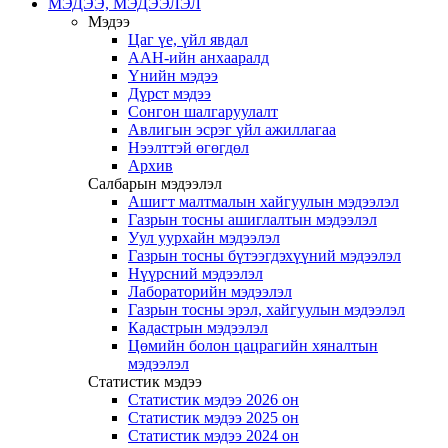
МЭДЭЭ, МЭДЭЭЛЭЛ
Мэдээ
Цаг үе, үйл явдал
ААН-ийн анхааралд
Үнийн мэдээ
Дүрст мэдээ
Сонгон шалгаруулалт
Авлигын эсрэг үйл ажиллагаа
Нээлттэй өгөгдөл
Архив
Салбарын мэдээлэл
Ашигт малтмалын хайгуулын мэдээлэл
Газрын тосны ашиглалтын мэдээлэл
Уул уурхайн мэдээлэл
Газрын тосны бүтээгдэхүүний мэдээлэл
Нүүрсний мэдээлэл
Лабораторийн мэдээлэл
Газрын тосны эрэл, хайгуулын мэдээлэл
Кадастрын мэдээлэл
Цөмийн болон цацрагийн хяналтын
мэдээлэл
Статистик мэдээ
Статистик мэдээ 2026 он
Статистик мэдээ 2025 он
Статистик мэдээ 2024 он