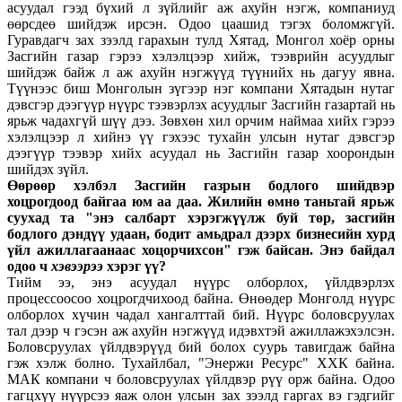
асуудал гээд бүхий л зүйлийг аж ахуйн нэгж, компаниуд
өөрсдеө шийдэж ирсэн. Одоо цаашид тэгэх боломжгүй.
Гуравдагч зах зээлд гарахын тулд Хятад, Монгол хоёр орны
Засгийн газар гэрээ хэлэлцээр хийж, тээврийн асуудлыг
шийдэж байж л аж ахуйн нэгжүүд түүнийх нь дагуу явна.
Түүнээс биш Монголын зүгээр нэг компани Хятадын нутаг
дэвсгэр дээгүүр нүүрс тээвэрлэх асуудлыг Засгийн газартай нь
ярьж чадахгүй шүү дээ. Зөвхөн хил орчим наймаа хийх гэрээ
хэлэлцээр л хийнэ үү гэхээс тухайн улсын нутаг дэвсгэр
дээгүүр тээвэр хийх асуудал нь Засгийн газар хоорондын
шийдэх зүйл.
Өөрөөр хэлбэл Засгийн газрын бодлого шийдвэр
хоцрогдоод байгаа юм аа даа. Жилийн өмнө таньтай ярьж
суухад та "энэ салбарт хэрэгжүүлж буй төр, засгийн
бодлого дэндүү удаан, бодит амьдрал дээрх бизнесийн хурд
үйл ажиллагаанаас хоцорчихсон" гэж байсан. Энэ байдал
одоо ч
хэвээрээ
хэрэг ү
ү
?
Тийм ээ, энэ асуудал нүүрс олборлох, үйлдвэрлэх
процессоосоо хоцрогдчихоод байна. Өнөөдер Монголд нүүрс
олборлох хүчин чадал хангалттай бий. Нүүрс боловсруулах
тал дээр ч гэсэн аж ахуйн нэгжүүд идэвхтэй ажиллажэхэлсэн.
Боловсруулах үйлдвэрүүд бий болох суурь тавигдаж байна
гэж хэлж болно. Тухайлбал, "Энержи Ресурс" ХХК байна.
МАК компани ч боловсруулах үйлдвэр рүү орж байна. Одоо
гагцхүү нүүрсээ яаж олон улсын зах зээлд гаргах вэ гэдгийг