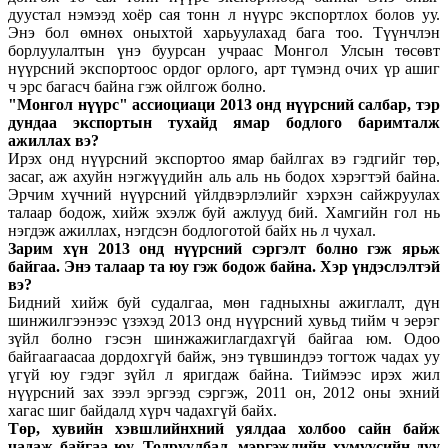
дуустал нэмээд хоёр сая тонн л нүүрс экспортлох болов уу.
Энэ бол өмнөх оныхтой харьуулахад бага тоо. Түүнчлэн
борлуулалтын үнэ буурсан учраас Монгол Улсын төсөвт
нүүрсний экспортоос ордог орлого, арт түмэнд очих үр ашиг
ч эрс багасч байна гэж ойлгож болно.
"Монгол нүүрс" ассиоциаци 2013 онд нүүрсний салбар, тэр
дундаа экспортын тухайд ямар бодлого баримталж
ажиллах вэ?
Ирэх онд нүүрсний экспортоо ямар байлгах вэ гэдгийг төр,
засаг, аж ахуйн нэгжүүдийн аль аль нь бодох хэрэгтэй байна.
Эрчим хүчний нүүрсний үйлдвэрлэлийг хэрхэн сайжруулах
талаар бодож, хийж эхэлж буй ажлууд бий. Хамгийн гол нь
нэгдэж ажиллах, нэгдсэн бодлоготой байх нь л чухал.
Зарим хүн 2013 онд нүүрсний сэргэлт болно гэж ярьж
байгаа. Энэ талаар та юу гэж бодож байна. Хэр үндэслэлтэй
вэ?
Бидний хийж буй судалгаа, мөн гадныхны ажиглалт, дүн
шинжилгээнээс үзэхэд 2013 онд нүүрсний хувьд тийм ч эерэг
зүйл болно гэсэн шинжажиглагдахгүй байгаа юм. Одоо
байгаагаасаа дордохгүй байж, энэ түвшиндээ тогтож чадах уу
үгүй юу гэдэг зүйл л яригдаж байна. Тиймээс ирэх жил
нүүрсний зах зээл эргээд сэргэж, 2011 он, 2012 оны эхний
хагас шиг байдалд хүрч чадахгүй байх.
Төр, хувийн
хэвшлийнхний уялдаа холбоо сайн байж
чадаж байгаа юу. Тодруулбал, мэргэжлийн
хүмүүсийн дуу