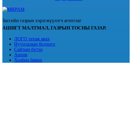
Засгийн газрын хэрэгжүүлэгч агентлаг
АШИГТ МАЛТМАЛ, ГАЗРЫН ТОСНЫ ГАЗАР.
ЛОГО татаж авах
Нууцлалын бодлого
Сайтын бүтэц
Архив
Холбоо барих