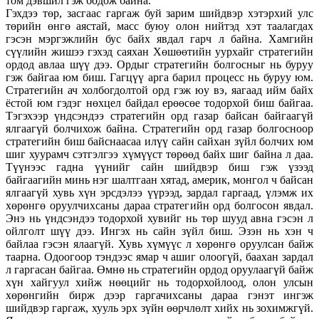
том дэвшил гэж бодож байна.
Гэхдээ төр, засгаас гаргаж буй зарим шийдвэр хэтэрхий улс
төрийн өнгө аястай, масс буюу олон нийтэд хэт таалагдах
гэсэн мэргэжлийн бус байх явдал гарч л байна. Хамгийн
сүүлийн жишээ гэхэд саяхан Хөшөөтийн уурхайг стратегийн
ордод авлаа шүү дээ. Ордыг стратегийн болгосныг нь буруу
гэж байгаа юм биш. Гагцүү арга барил процесс нь буруу юм.
Стратегийн ач холбогдолтой орд гэж юу вэ, яагаад ийм байх
ёстой юм гэдэг нөхцел байдал ерөөсөе тодорхой биш байгаа.
Тэгэхээр үндсэндээ стратегийн орд газар байсан байгаагүй
ялгаагүй болчихож байна. Стратегийн орд газар болгосноор
стратегийн биш байснаасаа илүү сайн сайхан зүйл болчих юм
шиг хуурамч сэтгэлгээ хүмүүст төрөөд байх шиг байна л даа.
Түүнээс гадна үүнийг сайн шийдвэр биш гэж үзээд
байгаагийн минь нэг шалтгаан хятад, америк, монгол ч байсан
ялгаагүй хувь хүн эрсдэлээ үүрээд, зардал гаргаад, үлэмж их
хөрөнгө оруулчихсаны дараа стратегийн орд болгосон явдал.
Энэ нь үндсэндээ тодорхой хувийг нь төр шууд авна гэсэн л
ойлголт шүү дээ. Ингэх нь сайн зүйл биш. Эзэн нь хэн ч
байлаа гэсэн ялаагүй. Хувь хүмүүс л хөрөнгө оруулсан байж
таарна. Одоогоор тэндээс ямар ч ашиг олоогүй, баахан зардал
л гаргасан байгаа. Өмнө нь стратегийн ордод оруулаагүй байж
хүн хайгуул хийж нөөцийг нь тодорхойлоод, олон улсын
хөрөнгийн бирж дээр гаргачихсаны дараа гэнэт ингэж
шийдвэр гаргаж, хууль эрх зүйн өөрчлөлт хийх нь зохимжгүй.