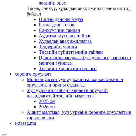
жилийн эцэс
Төсөв, санхүү, худалдан авах ажиллагааны ил тод
байдал
Шилэн дансны мэдээ
Батлагдсан төсөв
Санхүүгийн тайлан
Аудитын дүгнэлт, тайлан
Худалдан авах ажиллагаа
Тендерийн урилга
Төсвийн гүйцэтгэлийн тайлан
Цалингийн зардлаас бусад орлого, зарлагын
мөнгөн гүйлгээ
Төсвийн хөрөнгийн орлого
хөрөнгө оруулалт
Монгол улсын уул уурхайн салбарын хөрөнгө
оруулалтын орчны судалгаа
Уул уурхайн салбарт хөрөнгө оруулалт
шаардлагатай төслийн мэдээлэл
2025 он
2026 он
Ашигт малтмал, уул уурхайн хөрөнгө оруулалтын
гарын авлага
e-zasag.mn