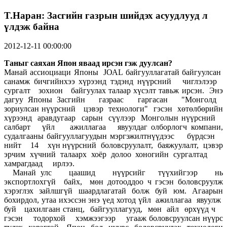
T.Hаран: Засгийн газрын шийдэх асуудлууд л
үлдэж байна
2012-12-11 00:00:00
Таныг саяхан Япон яваад
ирсэн гэж дуулсан?
Манай ассиоциаци Японы JОАL байгууллагатай байгуулсан
санамж бичгийнхээ хүрээнд тэдэнд нүүрсний чиглэлээр
сургалт зохион байгуулах талаар хүсэлт тавьж ирсэн. Энэ
дагуу Японы Засгийн газраас гаргасан "Монголд
зориулсан нүүрсний цэвэр технологи" гэсэн хөтөлбөрийн
хүрээнд аравдугаар сарын сүүлээр Монголын нүүрсний
салбарт үйл ажиллагаа явуулдаг олборлогч компани,
судалгааны байгууллагуудын мэргэжилтнүүдээс бүрдсэн
нийт 14 хүн нүүрсний боловсруулалт, баяжуулалт, цэвэр
эрчим хүчний талаарх хоёр долоо хоногийн сургалтад
хамрагдаад ирлээ.
Манай улс цаашид нүүрсийг түүхийгээр нь
экспортлохгүй байх, мөн дотооддоо ч гэсэн боловсруулж
хэрэглэх зайлшгүй шаардлагатай болж буй юм. Агаарын
бохирдол, утаа ихэссэн энэ үед хотод үйл ажиллагаа явуулж
буй цахилгаан станц, байгууллагууд, мөн айл өрхүүд ч
гэсэн тодорхой хэмжээгээр угааж боловсруулсан нүүрс