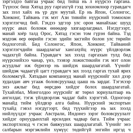
зэргэлдээ байгаа учраас бид тийш нь л нүүрсээ гаргана.
Түүнээс биш Хятад руу гаргахгүй гээд зохиомлоор гуравдагч
зах зээл хайх нь үр дүн муутай. Ер нь Япон, Солонгос,
Хонконг, Тайвань гэх мэт Ази тивийн нүүрсний томоохон
хэрэглэгчид бий. Гэхдээ эдгээр улс орон манайхаас шууд
нүүрс авах боломж өнөөдөр хязгаарлагдмал. Нэгдүгээрт,
манай хоёр талд Орос, Хятад гэсэн том гүрэн байна. Тэд
мэдээж өер өөрийн гэсэн эдийн засгийн болон улс төрийн
бодлоготой. Бид Солонгос, Япон, Хонконг, Тайваний
хэрэглэгчдийн шаардлагыг хангахуйц нүүрс үйлдвэрлэж
чадахгүй байна. Гуравдагч зах зээлд гаргахын тулд бид
нүүрснийхээ чанар, үнэ, тээвэр ложистикийн гэх мэт олон
асуудлыг иж бүрнээр нь шийдэх шаардлагатай. Үүнийг
шийдэж чадаагүй цагт гуравдагч зах зээлд гаргах тухай ярих
боломжгүй. Хятадын компаниуд манай нүүрснийг хил дээр
худалдан авч угааж боловсруулаад цааш нь зардаг. Тэгэхээр
энэ ажлыг бид өөрсдөө хийдэг болох шаардлагатай.
Тухайлбал, Монголдоо нүүрсийг яг төрөл зориулалтаар нь
ангилдаг, тэгж үйлдвэрлэж чаддаг байх хэрэгтэй. Одоогоор
манайд тийм үйлдвэр алга байна. Нүүрсний экспортын
тухайд гэвэл нэгдүгээрт, бид түүхийгээр нь зах зээлд
нийлүүлдэг учраас Австрали, Индонез зэрэг боловсруулалт
хийдэг орнуудынхтай өрсөлдөх чадвар бага. Тийм учраас
экспортлоход ч гэсэн баяжуулах шаардлагатай. Үүнийг энэ
салбарын мэргэжлийн хүмүүс төдийгүй энгийн иргэд ч