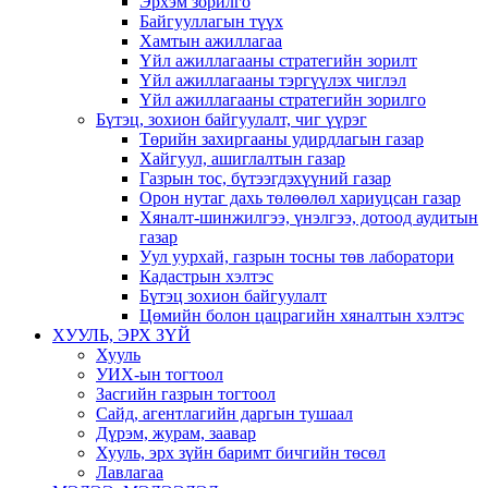
Эрхэм зорилго
Байгууллагын түүх
Хамтын ажиллагаа
Үйл ажиллагааны стратегийн зорилт
Үйл ажиллагааны тэргүүлэх чиглэл
Үйл ажиллагааны стратегийн зорилго
Бүтэц, зохион байгуулалт, чиг үүрэг
Төрийн захиргааны удирдлагын газар
Хайгуул, ашиглалтын газар
Газрын тос, бүтээгдэхүүний газар
Орон нутаг дахь төлөөлөл хариуцсан газар
Хяналт-шинжилгээ, үнэлгээ, дотоод аудитын
газар
Уул уурхай, газрын тосны төв лаборатори
Кадастрын хэлтэс
Бүтэц зохион байгуулалт
Цөмийн болон цацрагийн хяналтын хэлтэс
ХУУЛЬ, ЭРХ ЗҮЙ
Хууль
УИХ-ын тогтоол
Засгийн газрын тогтоол
Сайд, агентлагийн даргын тушаал
Дүрэм, журам, заавар
Хууль, эрх зүйн баримт бичгийн төсөл
Лавлагаа