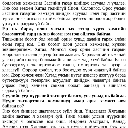
бодлогын хэмжээнд Засгийн газар шийдэх асуудал л үлдлээ.
Энэ бол зөвхөн Хятад төдийгүй Япон, Солонгос, Орос улсын
Засгийн газартай хамтарч шийдэх асуудал. Гэвч төр, засгийн
зүгээс энэ чиглэлээр хийж байгаа зүйлээс нь одоогоор бодит
үр дүн харагдахгүй байна.
Ер нь бирж, олон улсын зах зээлд хүрэх хамгийн
боломжтой гарц нь энэ боомт юм гэж ойлгож байгаа.
Тяньжины боомт бол манай орны хувьд далайд гарах албан
ёсны гарц юм. Энэ боомт олон улсын хэмжээнд хүлээн
зөвшөөрөгдөж, Хятад, Монгол хоёр орны Засгийн газрын
хоорондын хэлэлцээрээр баталгаажсан. Харамсалтай нь манай
улс өерийнхөө тэр боломжийг ашиглаж чадахгүй байна. Бараа
бүтээгдэхүүн экспортлохоос гадна, импортлох тал дээр ч
ялгаагүй. Өөрөөр хэлбэл, тэр боомтдоо хүрч чадахгүй байгаа
юм. Дээр хэлсэнчлэн Хятад улсын нутаг дэвсгэр дээгүүр бараа
бүтээгдэхүүн тээвэрлэх асуудлыг шийдэж чадаагүй байгаа
учраас тэнд хэчнээн сайхан боомт байгаад ч ашиглаж
чадахгүй байна.
Сүүлийн үед нүүрсний экспорт багасч, үнэ унаад нь байгаа.
Нүүрс экспортлогч компаниуд ямар арга хэмжээ авч
байгаа вэ?
Энэ бол биднээс шалтгаалах зүйл биш. Үндсэндээ Хятадын
эдийн засгаас л хамаарч буй. Ганц манай улсын нүүрсний
экспорт ч багассан юм биш, Индонез Австрали, Канад,
Америк гээд Хятадын зах зээлд нүүрс нийлүүлдэг бүх улс