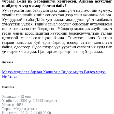
учраас ажил нь харьцангуй хөнгөрсөн. Аливаа асуудлыг
шийдвэрлэхэд ч амар болсон байх?
Уул уурхайн яам байгуулагдаад удаагүй ч мэргэжлийн хүмүүс,
хувийн хэвшлийнхнийг сонсох тал дээр сайн ажиллаж байгаа.
Уул уурхайн сайд Д.Ганхуяг ажлаа аваад удаагүй ч салбалын
хүмүүстэй уулзах, тэдний санал бодлыг сонсохыг чухалчилсан
нь их зөв эхлэл гэж бодогдсон. Үйлдвэр хөдөө аж ахуйн яам ч
гэсэн манай ассоциацитай нүүрсний боловсруулалтын талаар
идэвхтэй санал солилцож байна. Тиймээс шинэ Засгийн
газрын ажиллаж буй арга барилд нэлээд сэтгэл хангалуун
байна, одоогоор. Одоо гэхдээ уул уурхайн салбарт их хүнд цаг
үе таарчихлаа л даа. Цаг гаргаж ярилцсан танд баярлалаа.
Ангилал
Мэдээ мэдээлэл
Зарлал
Ханш үнэ
Видео мэдээ
Видео мэдээ
Нийтлэл
Мэдээлэл
Уншихад: ~12 мин
Үгийн тоо: 2306 үг (15983 тэмдэгт)
Уншсан: 4658
Төрөл: Мэдээ мэдээлэл
Нийтэлсэн: 2012-12-11 00:00:00