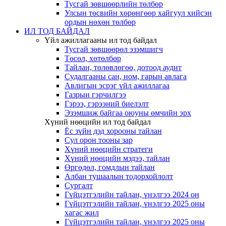
Тусгай зөвшөөрлийн төлбөр
Улсын төсвийн хөрөнгөөр хайгуул хийсэн
ордын нөхөн төлбөр
ИЛ ТОД БАЙДАЛ
Үйл ажиллагааны ил тод байдал
Тусгай зөвшөөрөл эзэмшигч
Төсөл, хөтөлбөр
Тайлан, төлөвлөгөө, дотоод аудит
Судалгааны сан, ном, гарын авлага
Авлигын эсрэг үйл ажиллагаа
Газрын гэрчилгээ
Гэрээ, гэрээний биелэлт
Эзэмшиж байгаа оюуны өмчийн эрх
Хүний нөөцийн ил тод байдал
Ёс зүйн дэд хорооны тайлан
Сул орон тооны зар
Хүний нөөцийн стратеги
Хүний нөөцийн мэдээ, тайлан
Өргөдөл, гомдлын тайлан
Албан тушаалын тодорхойлолт
Сургалт
Гүйцэтгэлийн тайлан, үнэлгээ 2024 он
Гүйцэтгэлийн тайлан, үнэлгээ 2025 оны
хагас жил
Гүйцэтгэлийн тайлан, үнэлгээ 2025 оны