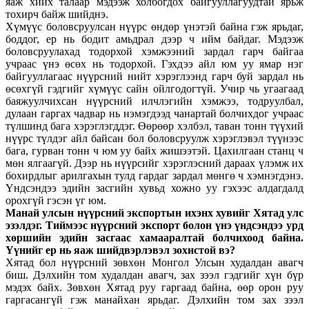
яаж хийх талаар мэдээж холбогдох байгууллагуудтай ярьж
тохирч байж шийднэ.
Хүмүүс боловсруулсан нүүрс өндөр үнэтэй байна гэж ярьдаг,
боддог, ер нь бодит амьдрал дээр ч ийм байдаг. Мэдээж
боловсруулахад тодорхой хэмжээний зардал гарч байгаа
учраас үнэ өсөх нь тодорхой. Гэхдээ айл юм уу ямар нэг
байгууллагаас нүүрсний нийт хэрэглээнд гарч буй зардал нь
өсөхгүй гэдгийг хүмүүс сайн ойлгодогтүй. Учир чь угаагаад
баяжуулчихсан нүүрсний илчлэгийн хэмжээ, тодруулбал,
дулаан гаргах чадвар нь нэмэгдээд чанартай болчихдог учраас
түлшинд бага хэрэглэгддэг. Өөрөөр хэлбэл, таван тонн түүхий
нүүрс түлдэг айл байсан бол боловсруулж хэрэглэвэл түүнээс
бага, гурван тонн ч юм уу байх жишээтэй. Цахилгаан станц ч
мөн ялгаагүй. Дээр нь нүүрсийг хэрэглэсний дараах үлэмж их
бохирдлыг арилгахын тулд гардаг зардал мөнгө ч хэмнэгдэнэ.
Үндсэндээ эдийн засгийн хувьд хожно уу гэхээс алдагдалд
орохгүй гэсэн үг юм.
Манай улсын нүүрсний экспортын ихэнх хувийг Хятад улс
эзэлдэг. Тиймээс нүүрсний экспорт болон үнэ үндсэндээ урд
хөршийн эдийн засгаас хамааралтай болчихоод байна.
Үүнийг ер нь яаж шийдвэрлэвэл
зохистой
вэ?
Хятад бол нүүрсний зөвхөн Монгол Улсын худалдан авагч
биш. Дэлхийн том худалдан авагч, зах зээл гэдгийг хүн бүр
мэдэх байх. Зөвхөн Хятад руу гаргаад байна, өөр орон руу
гаргасангүй гэж манайхан ярьдаг. Дэлхийн том зах зээл