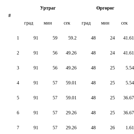
Уртраг
Өргөрөг
#
град
мин
сек
град
мин
сек
1
91
59
59.2
48
24
41.61
2
91
56
49.26
48
24
41.61
3
91
56
49.26
48
25
5.54
4
91
57
59.01
48
25
5.54
5
91
57
59.01
48
25
36.67
6
91
57
29.26
48
25
36.67
7
91
57
29.26
48
26
1.61