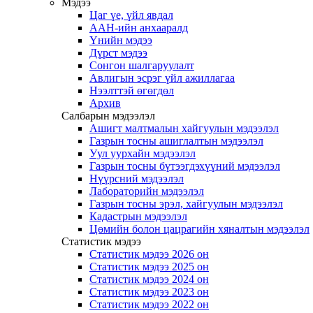
Мэдээ
Цаг үе, үйл явдал
ААН-ийн анхааралд
Үнийн мэдээ
Дүрст мэдээ
Сонгон шалгаруулалт
Авлигын эсрэг үйл ажиллагаа
Нээлттэй өгөгдөл
Архив
Салбарын мэдээлэл
Ашигт малтмалын хайгуулын мэдээлэл
Газрын тосны ашиглалтын мэдээлэл
Уул уурхайн мэдээлэл
Газрын тосны бүтээгдэхүүний мэдээлэл
Нүүрсний мэдээлэл
Лабораторийн мэдээлэл
Газрын тосны эрэл, хайгуулын мэдээлэл
Кадастрын мэдээлэл
Цөмийн болон цацрагийн хяналтын мэдээлэл
Статистик мэдээ
Статистик мэдээ 2026 он
Статистик мэдээ 2025 он
Статистик мэдээ 2024 он
Статистик мэдээ 2023 он
Статистик мэдээ 2022 он