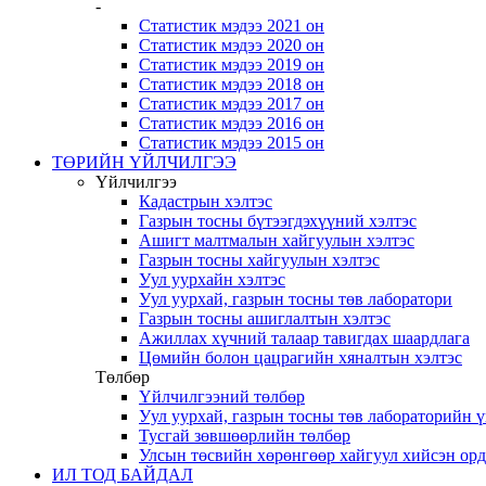
-
Статистик мэдээ 2021 он
Статистик мэдээ 2020 он
Статистик мэдээ 2019 он
Статистик мэдээ 2018 он
Статистик мэдээ 2017 он
Статистик мэдээ 2016 он
Статистик мэдээ 2015 он
ТӨРИЙН ҮЙЛЧИЛГЭЭ
Үйлчилгээ
Кадастрын хэлтэс
Газрын тосны бүтээгдэхүүний хэлтэс
Ашигт малтмалын хайгуулын хэлтэс
Газрын тосны хайгуулын хэлтэс
Уул уурхайн хэлтэс
Уул уурхай, газрын тосны төв лаборатори
Газрын тосны ашиглалтын хэлтэс
Ажиллах хүчний талаар тавигдах шаардлага
Цөмийн болон цацрагийн хяналтын хэлтэс
Төлбөр
Үйлчилгээний төлбөр
Уул уурхай, газрын тосны төв лабораторийн 
Тусгай зөвшөөрлийн төлбөр
Улсын төсвийн хөрөнгөөр хайгуул хийсэн ор
ИЛ ТОД БАЙДАЛ