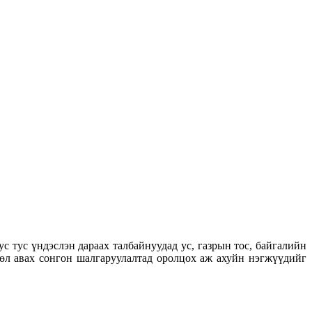
 тус үндэслэн дараах талбайнуудад ус, газрын тос, байгалийн
өл авах сонгон шалгаруулалтад оролцох аж ахуйн нэгжүүдийг