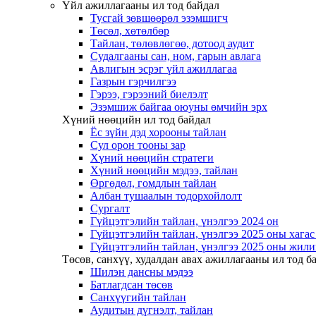
Үйл ажиллагааны ил тод байдал
Тусгай зөвшөөрөл эзэмшигч
Төсөл, хөтөлбөр
Тайлан, төлөвлөгөө, дотоод аудит
Судалгааны сан, ном, гарын авлага
Авлигын эсрэг үйл ажиллагаа
Газрын гэрчилгээ
Гэрээ, гэрээний биелэлт
Эзэмшиж байгаа оюуны өмчийн эрх
Хүний нөөцийн ил тод байдал
Ёс зүйн дэд хорооны тайлан
Сул орон тооны зар
Хүний нөөцийн стратеги
Хүний нөөцийн мэдээ, тайлан
Өргөдөл, гомдлын тайлан
Албан тушаалын тодорхойлолт
Сургалт
Гүйцэтгэлийн тайлан, үнэлгээ 2024 он
Гүйцэтгэлийн тайлан, үнэлгээ 2025 оны хага
Гүйцэтгэлийн тайлан, үнэлгээ 2025 оны жили
Төсөв, санхүү, худалдан авах ажиллагааны ил тод б
Шилэн дансны мэдээ
Батлагдсан төсөв
Санхүүгийн тайлан
Аудитын дүгнэлт, тайлан