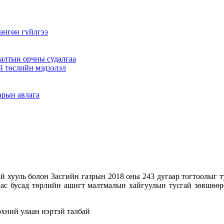
өнгөн гүйлгээ
алтын орчны судалгаа
й төслийн мэдээлэл
арын авлага
 хууль болон Засгийн газрын 2018 оны 243 дугаар тогтоолыг тус
лаас бусад төрлийн ашигт малтмалын хайгуулын тусгай зөвшөөр
хний улаан нэртэй талбай