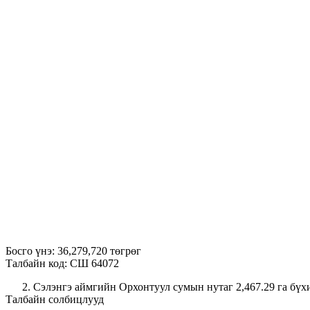
Босго үнэ: 36,279,720 төгрөг
Талбайн код: СШ 64072
Сэлэнгэ аймгийн Орхонтуул сумын нутаг 2,467.29 га бүх
Талбайн солбицлууд