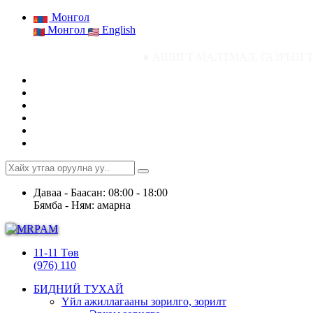
Монгол
Монгол
English
● АШИГТ МАЛТМАЛ, ГАЗРЫН ТОСНЫ ГАЗРЫН СТА
Даваа - Баасан: 08:00 - 18:00
Бямба - Ням: амарна
11-11 Төв
(976) 110
БИДНИЙ ТУХАЙ
Үйл ажиллагааны зорилго, зорилт