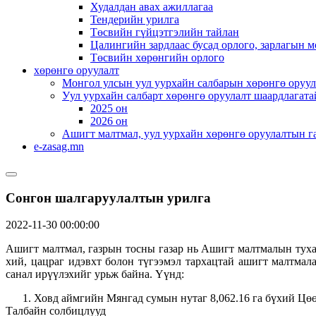
Худалдан авах ажиллагаа
Тендерийн урилга
Төсвийн гүйцэтгэлийн тайлан
Цалингийн зардлаас бусад орлого, зарлагын м
Төсвийн хөрөнгийн орлого
хөрөнгө оруулалт
Монгол улсын уул уурхайн салбарын хөрөнгө оруул
Уул уурхайн салбарт хөрөнгө оруулалт шаардлагата
2025 он
2026 он
Ашигт малтмал, уул уурхайн хөрөнгө оруулалтын г
e-zasag.mn
Сонгон шалгаруулалтын урилга
2022-11-30 00:00:00
Ашигт малтмал, газрын тосны газар нь Ашигт малтмалын тухай
хий, цацраг идэвхт болон түгээмэл тархацтай ашигт малтма
санал ирүүлэхийг урьж байна. Үүнд:
Ховд аймгийн Мянгад сумын нутаг 8,062.16 га бүхий Цөө
Талбайн солбицлууд