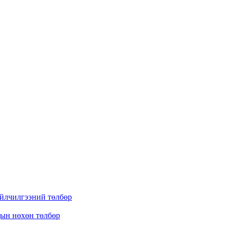
үйлчилгээний төлбөр
дын нөхөн төлбөр