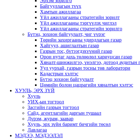
Эрхэм зорилго
Байгууллагын түүх
Хамтын ажиллагаа
Үйл ажиллагааны стратегийн зорилт
Үйл ажиллагааны тэргүүлэх чиглэл
Үйл ажиллагааны стратегийн зорилго
Бүтэц, зохион байгуулалт, чиг үүрэг
Төрийн захиргааны удирдлагын газар
Хайгуул, ашиглалтын газар
Газрын тос, бүтээгдэхүүний газар
Орон нутаг дахь төлөөлөл хариуцсан газар
Хяналт-шинжилгээ, үнэлгээ, дотоод аудитын 
Уул уурхай, газрын тосны төв лаборатори
Кадастрын хэлтэс
Бүтэц зохион байгуулалт
Цөмийн болон цацрагийн хяналтын хэлтэс
ХУУЛЬ, ЭРХ ЗҮЙ
Хууль
УИХ-ын тогтоол
Засгийн газрын тогтоол
Сайд, агентлагийн даргын тушаал
Дүрэм, журам, заавар
Хууль, эрх зүйн баримт бичгийн төсөл
Лавлагаа
МЭДЭЭ, МЭДЭЭЛЭЛ